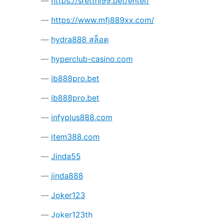
https://sretthi99.bet/enter/
https://www.mfj889xx.com/
hydra888 สล็อต
hyperclub-casino.com
ib888pro.bet
ib888pro.bet
infyplus888.com
item388.com
Jinda55
jinda888
Joker123
Joker123th