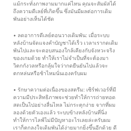
แม้กระทั่งภาพงามมากแค่ไหน คุณจะสัมผัสได้
ถึงความดีเลย์ที่เกิดขึ้น ซึ่งมันมีผลต่อการเดิม
พันอย่างเห็นได้ชัด
• ลดอาการดีเลย์ตอนวางเดิมพัน: เมื่อระบบ
หลังบ้านจัดแจงคำบัญชาได้เร็ว เวลาเรากดเดิม
พันไปและจะตอบสนองใกล้เคียงกับจังหวะจริง
ของเกมด้วย ทำให้เราไม่จำเป็นที่จะต้องมา
วิตกกังวลหรือกลุ้มใจว่ากดยืนยันไปแล้วจะ
ตกหล่นหรือช้าไหมนั่นเองครับผม
• รักษาความต่อเนื่องของสตรีม: เซิร์ฟเวอร์ที่มี
ความมีประสิทธิภาพจะช่วยทำให้การถ่ายทอด
สดเป็นไปอย่างลื่นไหล ไม่กระตุกง่าย จากที่ผม
ลองด้วยตัวเองแล้ว ระบบข้างหลังบ้านที่นิ่ง
ทำให้การไลฟ์ไม่มีปัญหาอะไรเลยล่ะครับผม
เราก็ตกลงใจเดิมพันได้ง่ายมากยิ่งขึ้นอีกด้วย ดี