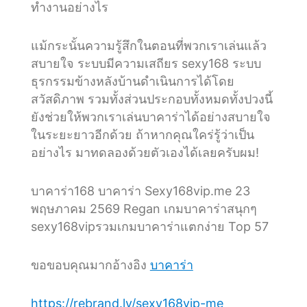
ทำงานอย่างไร
แม้กระนั้นความรู้สึกในตอนที่พวกเราเล่นแล้ว
สบายใจ ระบบมีความเสถียร sexy168 ระบบ
ธุรกรรมข้างหลังบ้านดำเนินการได้โดย
สวัสดิภาพ รวมทั้งส่วนประกอบทั้งหมดทั้งปวงนี้
ยังช่วยให้พวกเราเล่นบาคาร่าได้อย่างสบายใจ
ในระยะยาวอีกด้วย ถ้าหากคุณใคร่รู้ว่าเป็น
อย่างไร มาทดลองด้วยตัวเองได้เลยครับผม!
บาคาร่า168 บาคาร่า Sexy168vip.me 23
พฤษภาคม 2569 Regan เกมบาคาร่าสนุกๆ
sexy168vipรวมเกมบาคาร่าแตกง่าย Top 57
ขอขอบคุณมากอ้างอิง
บาคาร่า
https://rebrand.ly/sexy168vip-me