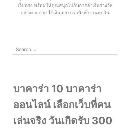
กับ
เว็บตรง พร้อมให้คุณสนุกไปกับการล่าเงินรางวัล
อย่างง่ายดาย ได้เงินเยอะกว่านั่งทำงานทุกวัน
Menu
☰
โอกาส
ใน
Search
for:
การ
ชนะ
บาคาร่า 10 บาคาร่า
เงิน
ออนไลน์ เลือกเว็บที่คน
จริง
เล่นจริง วันเกิดรับ 300