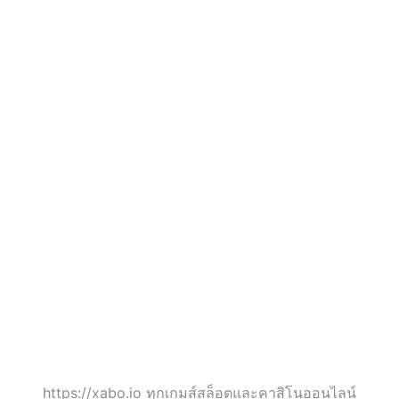
xabo.io
xabo.io - สล็อต PG
-
แท้ที่มาพร้อมกับ
สล็อต
โอกาสในการชนะ
PG
เงินจริง เงินรางวัล
แท้
สูงสุดกว่า 10 ล้าน
ที่มา
บาท ถอนได้ทันที
พร้อม
https://xabo.io ทุกเกมส์สล็อตและคาสิโนออนไลน์