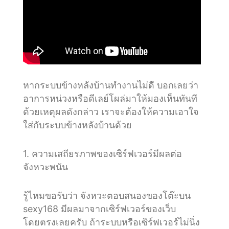
หากระบบข้างหลังบ้านทำงานไม่ดี บอกเลยว่า
อาการหน่วงหรือดีเลย์โผล่มาให้มองเห็นทันที
ด้วยเหตุผลดังกล่าว เราจะต้องให้ความเอาใจ
ใส่กับระบบข้างหลังบ้านด้วย
1. ความเสถียรภาพของเซิร์ฟเวอร์มีผลต่อ
จังหวะพนัน
รู้ไหมขอรับว่า จังหวะตอบสนองของโต๊ะบน
sexy168 มีผลมาจากเซิร์ฟเวอร์ของเว็บ
โดยตรงเลยครับ ถ้าระบบหรือเซิร์ฟเวอร์ไม่นิ่ง