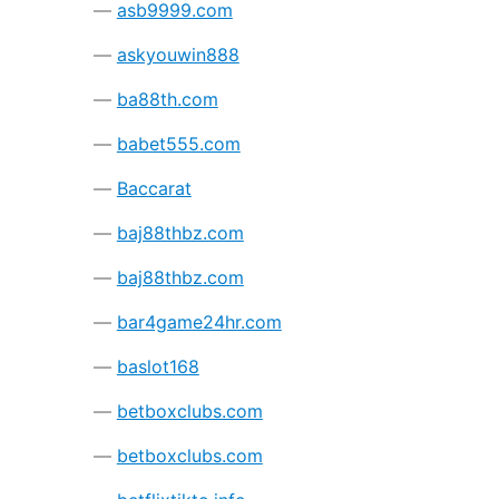
asb9999.com
askyouwin888
ba88th.com
babet555.com
Baccarat
baj88thbz.com
baj88thbz.com
bar4game24hr.com
baslot168
betboxclubs.com
betboxclubs.com