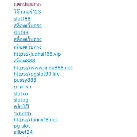
แตกบ่อยมาก
โจ๊กเกอร์123
slot168
สล็อตเว็บตรง
slot99
สล็อตเว็บตรง
สล็อตเว็บตรง
https://judhai168.vip
สล็อต888
https://www.jinda888.net
https://pgslot99.life
pussy888
บาคาร่า
slotxo
slotpg
คลิปโป๊
1xbetth
https://funny18.net
pg slot
allbet24