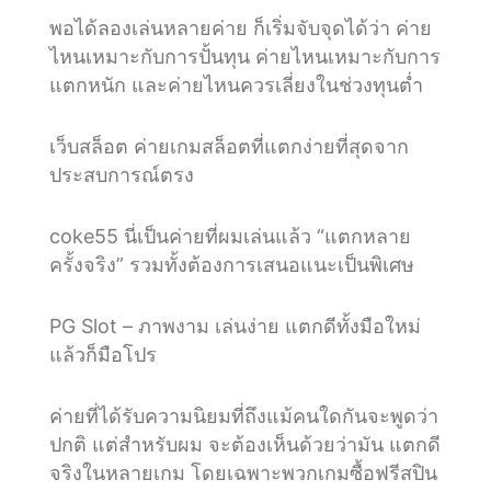
พอได้ลองเล่นหลายค่าย ก็เริ่มจับจุดได้ว่า ค่าย
ไหนเหมาะกับการปั้นทุน ค่ายไหนเหมาะกับการ
แตกหนัก และค่ายไหนควรเลี่ยงในช่วงทุนต่ำ
เว็บสล็อต ค่ายเกมสล็อตที่แตกง่ายที่สุดจาก
ประสบการณ์ตรง
coke55 นี่เป็นค่ายที่ผมเล่นแล้ว “แตกหลาย
ครั้งจริง” รวมทั้งต้องการเสนอแนะเป็นพิเศษ
PG Slot – ภาพงาม เล่นง่าย แตกดีทั้งมือใหม่
แล้วก็มือโปร
ค่ายที่ได้รับความนิยมที่ถึงแม้คนใดกันจะพูดว่า
ปกติ แต่สำหรับผม จะต้องเห็นด้วยว่ามัน แตกดี
จริงในหลายเกม โดยเฉพาะพวกเกมซื้อฟรีสปิน