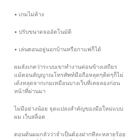
• เกมไม่ค้าง
• ปรับขนาดจออัตโนมัติ
• เล่นตอนอยู่นอกบ้านหรือกาแฟก็ได้
ผมสังเกตว่าระบบเขาทำงานค่อนข้างเสถียร
แม้ตอนสัญญาณโทรศัพท์มือถือหลุดๆติดๆก็ไม่
เด้งหลุดจากเกมเหมือนบางเว็บที่เคยลองก่อน
หน้าที่ผ่านมา
ไม่มีอย่างน้อย จุดแปลงสำคัญของมือใหม่แบบ
ผม เว็บสล็อต
ตอนต้นผมกลัวว่าจำเป็นต้องฝากทีละหลายร้อย