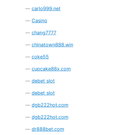
carlo999.net
Casino
chang7777
chinatown888.win
coke55
cupcake88x.com
debet slot
debet slot
dgb222hot.com
dgb222hot.com
dr888bet.com