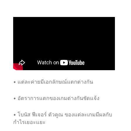
• แต่ละค่ายมีเอกลักษณ์แตกต่างกัน
• อัตราการแตกของเกมต่างกันชัดแจ้ง
• โบนัส ฟีเจอร์ ตัวคูณ ของแต่ละเกมมีผลกับ
กำไรเยอะแยะ