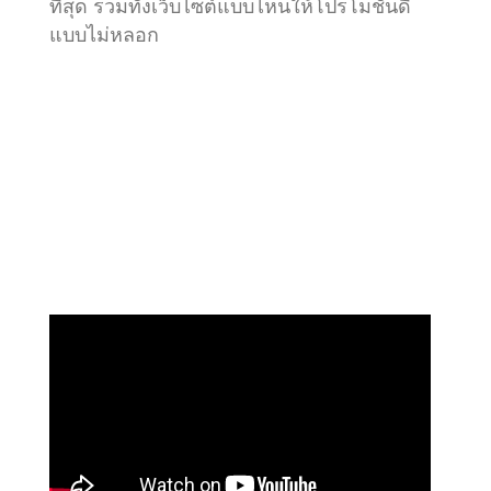
ที่สุด รวมทั้งเว็บไซต์แบบไหนให้โปรโมชั่นดี
แบบไม่หลอก