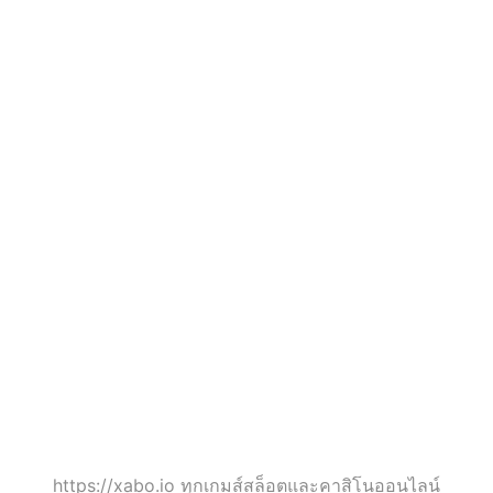
xabo.io
xabo.io - สล็อต PG
-
แท้ที่มาพร้อมกับ
สล็อต
โอกาสในการชนะ
PG
เงินจริง เงินรางวัล
แท้
สูงสุดกว่า 10 ล้าน
ที่มา
บาท ถอนได้ทันที
พร้อม
https://xabo.io ทุกเกมส์สล็อตและคาสิโนออนไลน์