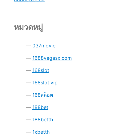
หมวดหมู่
037movie
1688vegasx.com
168slot
168slot.vip
168สล็อต
188bet
188betth
1xbetth