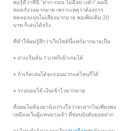
พอรู้ดีว่าที่นี่ “ฝาก-ถอน ไม่มีอย่างต่ำ” ผมนี่
หมดกังวลมากมาย เพราะเหตุว่าต้องการ
ทดลองแบบไม่เสี่ยงมากมาย พอเพิ่มเติม 20
บาท ก็เล่นได้จริง
ที่ทำให้ผมรู้สึกว่าเว็บไซต์นี้แฟร์มากมายเป็น
• ฝากเริ่มต้น 1 บาทก็เข้าเกมได้
• ถ้าเกิดเล่นได้จะถอนมากแค่ไหนก็ได้
• ระบบออโต้ เงินเข้าไวมากมาย
คือผมไม่ต้องมานั่งเกรงใจว่าจะฝากไม่เพียงพอ
เหมือนเว็บผู้แทนบางเจ้า ที่ชอบบังคับยอดฝาก
คนไหนกำลังมองหาเว็บ
เล่นสล็อต
ศูนย์รวมเกม