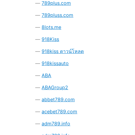
789plus.com
789pluss.com
8lots.me
918Kiss
918kiss ดาวน์โหลด
918kissauto
ABA
ABAGroup2
abbet789.com
acebet789.com
adm789.info