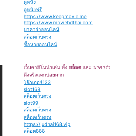
ดูหนัง
ดูหนังฟรี
https://www.keepmovie.me
https://www.moviehdthai.com
บาคาร่าออนไลน์
สล็อตเว็บตรง
ซื้อหวยออนไลน์
เว็บคาสิโนน่าเล่น ทั้ง
สล็อต
และ
บาคาร่า
ตึงจริงแตกบ่อยมาก
โจ๊กเกอร์123
slot168
สล็อตเว็บตรง
slot99
สล็อตเว็บตรง
สล็อตเว็บตรง
https://judhai168.vip
สล็อต888