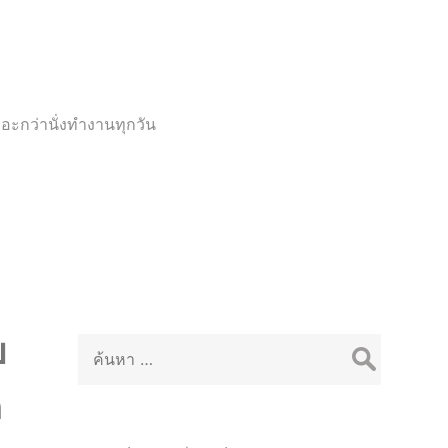
รชนะเงินจริง เงิน
อะกว่านั่งทำงานทุกวัน
Search
g
Contact
Welcome to the family!
for:
ค้นหา
บ
สำหรับ:
n