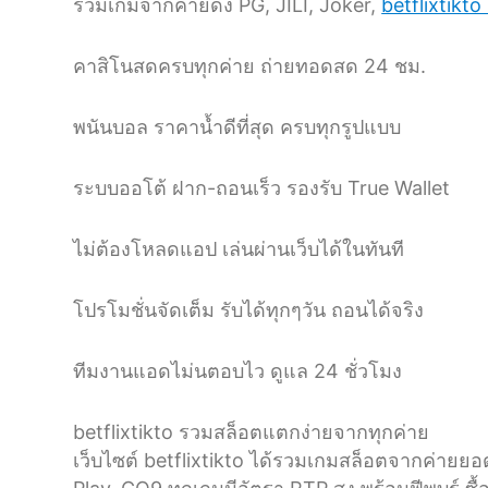
รวมเกมจากค่ายดัง PG, JILI, Joker,
betflixtikto 
คาสิโนสดครบทุกค่าย ถ่ายทอดสด 24 ชม.
พนันบอล ราคาน้ำดีที่สุด ครบทุกรูปแบบ
ระบบออโต้ ฝาก-ถอนเร็ว รองรับ True Wallet
ไม่ต้องโหลดแอป เล่นผ่านเว็บได้ในทันที
โปรโมชั่นจัดเต็ม รับได้ทุกๆวัน ถอนได้จริง
ทีมงานแอดไม่นตอบไว ดูแล 24 ชั่วโมง
betflixtikto รวมสล็อตแตกง่ายจากทุกค่าย
เว็บไซต์ betflixtikto ได้รวมเกมสล็อตจากค่ายย