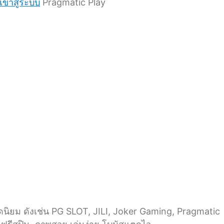
เข้าสู่ระบบ
Pragmatic Play
อดนิยม ดังเช่น PG SLOT, JILI, Joker Gaming, Pragmatic