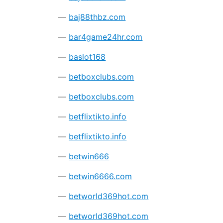
baj88thbz.com
bar4game24hr.com
baslot168
betboxclubs.com
betboxclubs.com
betflixtikto.info
betflixtikto.info
betwin666
betwin6666.com
betworld369hot.com
betworld369hot.com