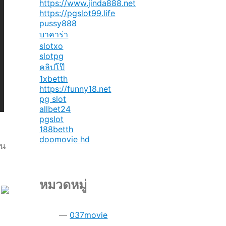
https://www.jinda888.net
https://pgslot99.life
pussy888
บาคาร่า
slotxo
slotpg
คลิปโป๊
1xbetth
https://funny18.net
pg slot
allbet24
pgslot
188betth
doomovie hd
่น
หมวดหมู่
037movie