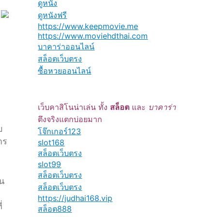
ดูหนัง
ดูหนังฟรี
https://www.keepmovie.me
https://www.moviehdthai.com
บาคาร่าออนไลน์
สล็อตเว็บตรง
ซื้อหวยออนไลน์
ย
เว็บคาสิโนน่าเล่น ทั้ง
สล็อต
และ
บาคาร่า
ตึงจริงแตกบ่อยมาก
บ
โจ๊กเกอร์123
าร
slot168
สล็อตเว็บตรง
slot99
สล็อตเว็บตรง
็น
สล็อตเว็บตรง
https://judhai168.vip
่
สล็อต888