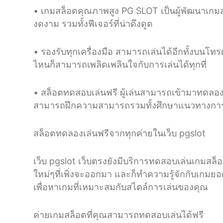
• เกมสล็อตคุณภาพสูง PG SLOT เป็นผู้พัฒนาเกมส
งดงาม รวมทั้งฟีเจอร์ที่น่าดึงดูด
• รองรับทุกเครื่องมือ สามารถเล่นได้อีกทั้งบนโทรศั
ไหนก็สามารถเพลิดเพลินใจกับการเล่นได้ทุกที่
• สล็อตทดสอบเล่นฟรี ผู้เล่นสามารถเข้ามาทดลองเล่
สามารถฝึกความสามารถรวมทั้งศึกษาแนวทางการเล
สล็อตทดลองเล่นฟรีจากทุกค่ายในเว็บ pgslot
เว็บ pgslot เว็บตรงยังมีบริการทดสอบเล่นเกมสล็อตฟ
ใหม่ๆที่เพิ่งจะออกมา และก็ทำความรู้จักกับเกมย
เพื่อหาเกมที่เหมาะสมกับสไตล์การเล่นของคุณ
ค่ายเกมสล็อตที่คุณสามารถทดสอบเล่นได้ฟรี