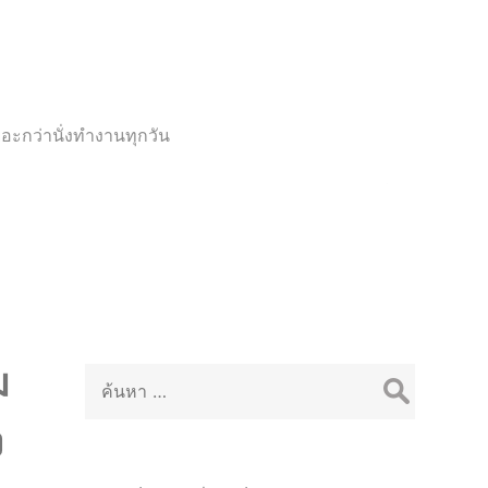
รชนะเงินจริง เงิน
อะกว่านั่งทำงานทุกวัน
Search
g
Contact
Welcome to the family!
for:
ค้นหา
ม
สำหรับ:
ง