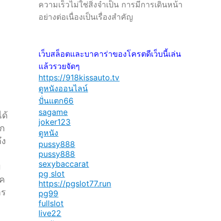
ความเร็วไม่ใช่สิ่งจำเป็น การมีการเดินหน้า
อย่างต่อเนื่องเป็นเรื่องสำคัญ
เว็บสล็อตและบาคาร่าของโครตดีเว็บนี้เล่น
แล้วรวยจัดๆ
https://918kissauto.tv
ดูหนังออนไลน์
ปั่นแตก66
sagame
ด้
joker123
ุก
ดูหนัง
ึง
pussy888
ง
pussy888
sexybaccarat
บ
pg slot
็ค
https://pgslot77.run
าร
pg99
fullslot
live22