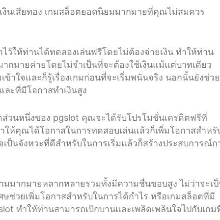
ียเงินเสียทอง เกมสล็อตยอดนิยมมากมายที่คุณไม่สมควร
ว้ให้ท่านได้ทดลองเล่นฟรีโดยไม่ต้องจ่ายเงิน ทำให้ท่าน
มายค่ายโดยไม่จำเป็นที่จะต้องใช้เงินแม้แต่บาทเดียว
าใจและก็รู้เรื่องเกมก่อนที่จะเริ่มพนันจริง นอกนั้นยังช่ว
ละที่มีโอกาสทำเงินสูง
่วนหนึ่งของ pgslot คุณจะได้รับโปรโมชั่นเครดิตฟรีที่
ทำให้คุณได้โอกาสในการทดสอบเล่นแล้วก็เพิ่มโอกาสสำหรั
ือเป็นจังหวะที่ดีสำหรับในการเริ่มแล้วก็สร้างประสบการณ์ก
ีความมากมายหลากหลายรวมทั้งมีความชื่นชอบสูง ไม่ว่าจะเป
ิเศษช่วยเพิ่มโอกาสสำหรับในการได้กำไร หรือเกมสล็อตที่มี
gslot ทำให้ท่านสามารถเบิกบานและเพลิดเพลินใจไปกับเกมที