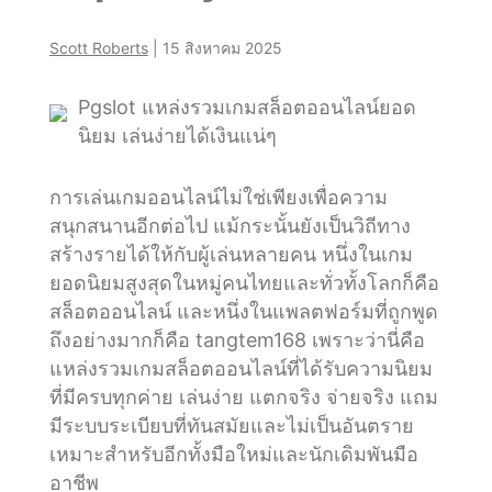
ถอน
Scott Roberts
|
15 สิงหาคม 2025
ได้
Pgslot แหล่งรวมเกมสล็อตออนไลน์ยอด
นิยม เล่นง่ายได้เงินแน่ๆ
ทันที
การเล่นเกมออนไลน์ไม่ใช่เพียงเพื่อความ
สนุกสนานอีกต่อไป แม้กระนั้นยังเป็นวิถีทาง
สร้างรายได้ให้กับผู้เล่นหลายคน หนึ่งในเกม
ยอดนิยมสูงสุดในหมู่คนไทยและทั่วทั้งโลกก็คือ
สล็อตออนไลน์ และหนึ่งในแพลตฟอร์มที่ถูกพูด
ถึงอย่างมากก็คือ tangtem168 เพราะว่านี่คือ
แหล่งรวมเกมสล็อตออนไลน์ที่ได้รับความนิยม
ที่มีครบทุกค่าย เล่นง่าย แตกจริง จ่ายจริง แถม
มีระบบระเบียบที่ทันสมัยและไม่เป็นอันตราย
เหมาะสำหรับอีกทั้งมือใหม่และนักเดิมพันมือ
อาชีพ