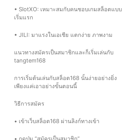
• SlotXO: เหมาะสมกับคนชอบเกมสล็อตแบบ
เริ่มแรก
• JILI: มาแรงในเอเชีย แตกง่าย ภาพงาม
แนวทางสมัครเป็นสมาชิกและก็เริ่มเล่นกับ
tangtem168
การเริ่มต้นเล่นกับสล็อต168 นั้นง่ายอย่างยิ่ง
เพียงแค่เอาอย่างขั้นตอนนี้
วิธีการสมัคร
• เข้าเว็บสล็อต168 ผ่านลิงก์ทางเข้า
• กดปุ่ม “สมัครเป็นสมาชิก”