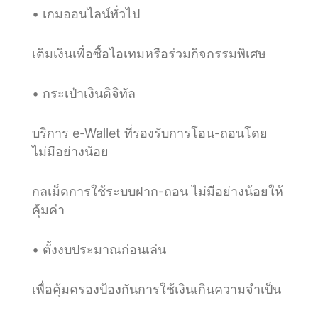
• เกมออนไลน์ทั่วไป
เติมเงินเพื่อซื้อไอเทมหรือร่วมกิจกรรมพิเศษ
• กระเป๋าเงินดิจิทัล
บริการ e-Wallet ที่รองรับการโอน-ถอนโดย
ไม่มีอย่างน้อย
กลเม็ดการใช้ระบบฝาก-ถอน ไม่มีอย่างน้อยให้
คุ้มค่า
• ตั้งงบประมาณก่อนเล่น
เพื่อคุ้มครองป้องกันการใช้เงินเกินความจำเป็น