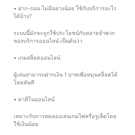
• ฝาก-ถอน ไม่มีอย่างน้อย ใช้กับบริการอะไร
ได้บ้าง?
ระบบนี้มักจะถูกใช้ประโยชน์กับหลายจำพวก
ของบริการออนไลน์ เป็นต้นว่า
• เกมสล็อตออนไลน์
ผู้เล่นสามารถฝากเงิน 1 บาทเพื่อหมุนสล็อตได้
โดยทันที
• คาสิโนออนไลน์
เหมาะกับการทดลองเล่นเกมไพ่หรือรูเล็ตโดย
ใช้เงินน้อย