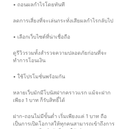
• ถอนผลกำไรโดยทันที
ลดการเสี่ยงที่จะเล่นกระทั่งเสียผลกำไรกลับไป
• เลือกเว็บไซต์ที่น่าเชื่อถือ
ดูรีวิวรวมทั้งสำรวจความปลอดภัยก่อนที่จะ
ทำการโอนเงิน
• ใช้โปรโมชั่นพร้อมกัน
หลายเว็บมักมีโบนัสฝากคราวแรก แม้จะฝาก
เพียง 1 บาท ก็รับสิทธิ์ได้
ฝาก-ถอนไม่มีขั้นต่ำ เริ่มเพียงแค่ 1 บาท ถือ
เป็นการเปิดโอกาสให้ทุกคนสามารถเข้าถึงการ