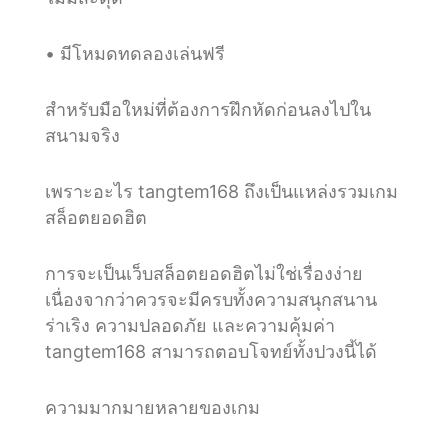
• มีโหมดทดลองเล่นฟรี
สำหรับมือใหม่ที่ต้องการฝึกหัดก่อนลงไปใน
สนามจริง
เพราะอะไร tangtem168 ถึงเป็นแหล่งรวมเกม
สล็อตยอดฮิต
การจะเป็นเว็บสล็อตยอดฮิตไม่ใช่เรื่องง่าย
เนื่องจากว่าควรจะมีครบทั้งความสนุกสนาน
ร่าเริง ความปลอดภัย และความคุ้มค่า
tangtem168 สามารถตอบโจทย์ทั้งปวงนี้ได้
ความมากมายหลายของเกม