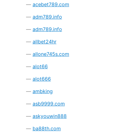
acebet789.com
adm789.info
adm789.info
allbet24hr
allone745s.com
alot66
alot666
ambking
asb9999.com
askyouwin888
ba88th.com