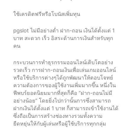
ใช้เครดิตฟรีหรือโบนัสเพิ่มทุน
pgslot ไม่มีอย่างต่ำ ฝาก-ถอน เงินได้ตั้งแต่ 1
บาท สะดวก เร็ว อิสระด้านการเงินสำหรับทุก
คน
กระบวนการทำธุรกรรมออนไลน์เติบโตอย่าง
รวดเร็ว การฝาก-ถอนเงินเพื่อเล่นเกมออนไลน์
หรือใช้บริการต่างๆได้ถูกพัฒนาให้ตอบโจทย์
ความต้องการของผู้ใช้งานเพิ่มมากขึ้น หนึ่งใน
ฟีพบร์ยอดนิยมมากที่สุดก็คือ “ฝาก-ถอนไม่มี
อย่างน้อย” โดยยิ่งไปกว่านั้นการซึ่งสามารถ
ฝากเงินได้ตั้งแต่ 1 บาท ก็สามารถเข้าใช้งานได้
ซึ่งถือเป็นการสร้างช่องทางรวมทั้งความ
ยืดหยุ่นให้กับผู้เล่นหรือผู้ใช้บริการทุกกลุ่ม