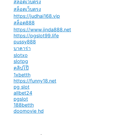
สล็อตเว็บตรง
สล็อตเว็บตรง
https://judhai168.vip
สล็อต888
https://www.jinda888.net
https://pgslot99.life
pussy888
บาคาร่า
slotxo
slotpg
คลิปโป๊
1xbetth
https://funny18.net
pg slot
allbet24
pgslot
188betth
doomovie hd