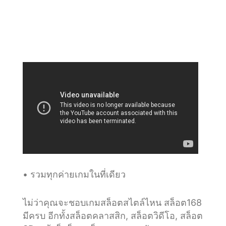
• รวมทุกค่ายเกมในที่เดียว
ไม่ว่าคุณจะชอบเกมสล็อตสไตล์ไหน สล็อต168
มีครบ อีกทั้งสล็อตคลาสสิก, สล็อตวิดีโอ, สล็อต