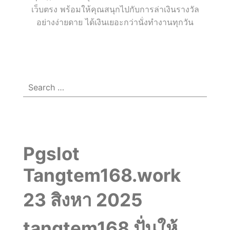
กับ
เว็บตรง พร้อมให้คุณสนุกไปกับการล่าเงินรางวัล
อย่างง่ายดาย ได้เงินเยอะกว่านั่งทำงานทุกวัน
Menu
☰
โอกาส
ใน
Search
for:
การ
ชนะ
Pgslot
Tangtem168.work
เงิน
23 สิงหา 2025
จริง
tangtem168 ปั่นให้