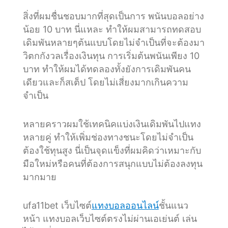
สิ่งที่ผมชื่นชอบมากที่สุดเป็นการ พนันบอลอย่าง
น้อย 10 บาท นี่แหละ ทำให้ผมสามารถทดสอบ
เดิมพันหลายๆต้นแบบโดยไม่จำเป็นที่จะต้องมา
วิตกกังวลเรื่องเงินทุน การเริ่มต้นพนันเพียง 10
บาท ทำให้ผมได้ทดลองทั้งยังการเดิมพันคน
เดียวและก็สเต็ป โดยไม่เสี่ยงมากเกินความ
จำเป็น
หลายคราวผมใช้เทคนิคแบ่งเงินเดิมพันไปแทง
หลายคู่ ทำให้เพิ่มช่องทางชนะโดยไม่จำเป็น
ต้องใช้ทุนสูง นี่เป็นจุดแข็งที่ผมคิดว่าเหมาะกับ
มือใหม่หรือคนที่ต้องการสนุกแบบไม่ต้องลงทุน
มากมาย
ufa11bet เว็บไซต์
แทงบอลออนไลน์
ชั้นแนว
หน้า แทงบอลเว็บไซต์ตรงไม่ผ่านเอเย่นต์ เล่น