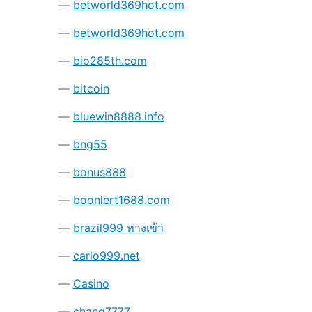
betworld369hot.com
betworld369hot.com
bio285th.com
bitcoin
bluewin8888.info
bng55
bonus888
boonlert1688.com
brazil999 ทางเข้า
carlo999.net
Casino
chang7777