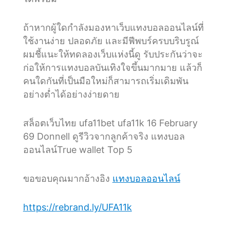
ถ้าหากผู้ใดกำลังมองหาเว็บแทงบอลออนไลน์ที่
ใช้งานง่าย ปลอดภัย และมีฟีพบร์ครบบริบรูณ์
ผมชี้แนะให้ทดลองเว็บแห่งนี้ดู รับประกันว่าจะ
ก่อให้การแทงบอลบันเทิงใจขึ้นมากมาย แล้วก็
คนใดกันที่เป็นมือใหม่ก็สามารถเริ่มเดิมพัน
อย่างต่ำได้อย่างง่ายดาย
สล็อตเว็บไทย ufa11bet ufa11k 16 February
69 Donnell ดูรีวิวจากลูกค้าจริง แทงบอล
ออนไลน์True wallet Top 5
ขอขอบคุณมากอ้างอิง
แทงบอลออนไลน์
https://rebrand.ly/UFA11k