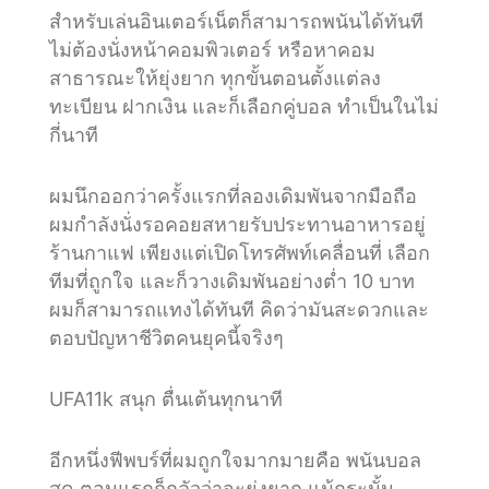
สำหรับเล่นอินเตอร์เน็ตก็สามารถพนันได้ทันที
ไม่ต้องนั่งหน้าคอมพิวเตอร์ หรือหาคอม
สาธารณะให้ยุ่งยาก ทุกขั้นตอนตั้งแต่ลง
ทะเบียน ฝากเงิน และก็เลือกคู่บอล ทำเป็นในไม่
กี่นาที
ผมนึกออกว่าครั้งแรกที่ลองเดิมพันจากมือถือ
ผมกำลังนั่งรอคอยสหายรับประทานอาหารอยู่
ร้านกาแฟ เพียงแต่เปิดโทรศัพท์เคลื่อนที่ เลือก
ทีมที่ถูกใจ และก็วางเดิมพันอย่างต่ำ 10 บาท
ผมก็สามารถแทงได้ทันที คิดว่ามันสะดวกและ
ตอบปัญหาชีวิตคนยุคนี้จริงๆ
UFA11k สนุก ตื่นเต้นทุกนาที
อีกหนึ่งฟีพบร์ที่ผมถูกใจมากมายคือ พนันบอล
สด ตอนแรกก็กลัวว่าจะยุ่งยาก แม้กระนั้น