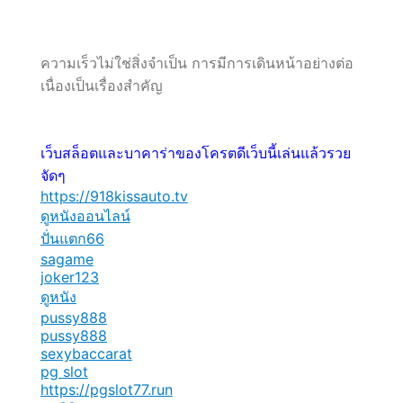
ความเร็วไม่ใช่สิ่งจำเป็น การมีการเดินหน้าอย่างต่อ
เนื่องเป็นเรื่องสำคัญ
เว็บสล็อตและบาคาร่าของโครตดีเว็บนี้เล่นแล้วรวย
จัดๆ
https://918kissauto.tv
ดูหนังออนไลน์
ปั่นแตก66
sagame
joker123
ดูหนัง
pussy888
pussy888
sexybaccarat
pg slot
https://pgslot77.run