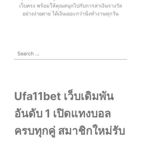
กับ
เว็บตรง พร้อมให้คุณสนุกไปกับการล่าเงินรางวัล
อย่างง่ายดาย ได้เงินเยอะกว่านั่งทำงานทุกวัน
Menu
☰
โอกาส
ใน
Search
for:
การ
ชนะ
Ufa11bet เว็บเดิมพัน
เงิน
อันดับ 1 เปิดแทงบอล
จริง
ครบทุกคู่ สมาชิกใหม่รับ