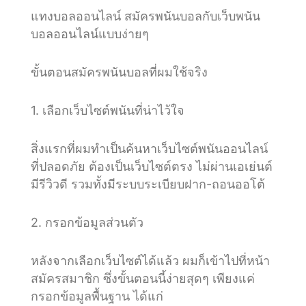
แทงบอลออนไลน์ สมัครพนันบอลกับเว็บพนัน
บอลออนไลน์แบบง่ายๆ
ขั้นตอนสมัครพนันบอลที่ผมใช้จริง
1. เลือกเว็บไซต์พนันที่น่าไว้ใจ
สิ่งแรกที่ผมทำเป็นค้นหาเว็บไซต์พนันออนไลน์
ที่ปลอดภัย ต้องเป็นเว็บไซต์ตรง ไม่ผ่านเอเย่นต์
มีรีวิวดี รวมทั้งมีระบบระเบียบฝาก-ถอนออโต้
2. กรอกข้อมูลส่วนตัว
หลังจากเลือกเว็บไซต์ได้แล้ว ผมก็เข้าไปที่หน้า
สมัครสมาชิก ซึ่งขั้นตอนนี้ง่ายสุดๆ เพียงแค่
กรอกข้อมูลพื้นฐาน ได้แก่