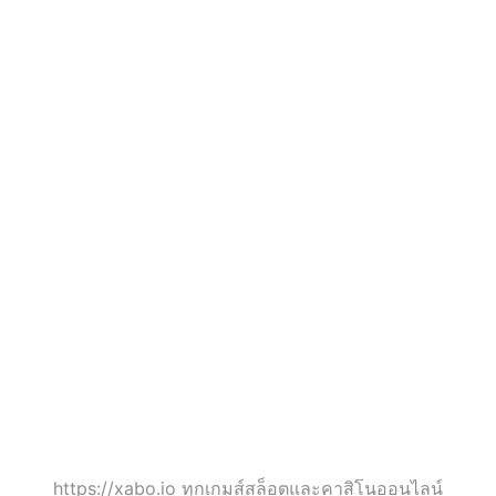
xabo.io
xabo.io - สล็อต PG
-
แท้ที่มาพร้อมกับ
สล็อต
โอกาสในการชนะ
PG
เงินจริง เงินรางวัล
แท้
สูงสุดกว่า 10 ล้าน
ที่มา
บาท ถอนได้ทันที
พร้อม
https://xabo.io ทุกเกมส์สล็อตและคาสิโนออนไลน์