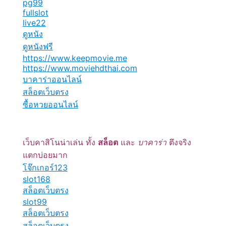
pg99
fullslot
live22
ดูหนัง
ดูหนังฟรี
https://www.keepmovie.me
https://www.moviehdthai.com
บาคาร่าออนไลน์
สล็อตเว็บตรง
ซื้อหวยออนไลน์
เว็บคาสิโนน่าเล่น ทั้ง
สล็อต
และ
บาคาร่า
ตึงจริง
แตกบ่อยมาก
โจ๊กเกอร์123
slot168
สล็อตเว็บตรง
slot99
สล็อตเว็บตรง
สล็อตเว็บตรง