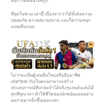
คือการตัดสินใจที่ถูก
ที่สุดในช่วงเวลานี้ เนื่องจากว่าได้ทั้งยังความ
ปลอดภัย ความสบายสบาย และก็ความสนุก
แบบเต็มแบบ
ไม่ว่าจะเป็นผู้เล่นมือใหม่หรือมืออาชีพ
ufa11bet กับเว็บตรงสามารถสร้าง
ประสบการณ์ที่น่าจดจำได้จริงๆแถมยังเล่นได้
ทุกที่ทุกเวลา ทำให้ชีวิตของนักพนันบอลอย่าง
ผมง่ายมากยิ่งขึ้นเยอะแยะ