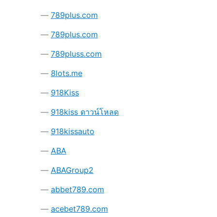
789plus.com
789plus.com
789pluss.com
8lots.me
918Kiss
918kiss ดาวน์โหลด
918kissauto
ABA
ABAGroup2
abbet789.com
acebet789.com