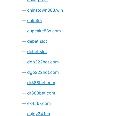
chinatown888.win
coke55
cupcake88x.com
debet slot
debet slot
dgb222hot.com
dgb222hot.com
dr888bet.com
dr888bet.com
ek4567.com
enjoy24.fun