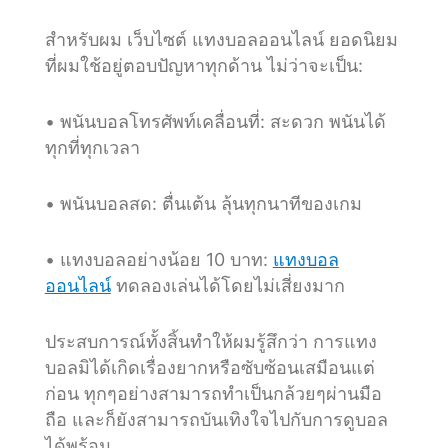
สำหรับผม เว็บไซต์ แทงบอลออนไลน์ ยอดนิยม
ที่ผมใช้อยู่ตอบปัญหาทุกด้าน ไม่ว่าจะเป็น:
• พนันบอลโทรศัพท์เคลื่อนที่: สะดวก พนันได้
ทุกที่ทุกเวลา
• พนันบอลสด: ตื่นเต้น ลุ้นทุกนาทีของเกม
• แทงบอลอย่างน้อย 10 บาท:
แทงบอล
ออนไลน์
ทดลองเล่นได้โดยไม่เสี่ยงมาก
ประสบการณ์ทั้งสิ้นทำให้ผมรู้สึกว่า การแทง
บอลมิได้เกิดเรื่องยากหรือซับซ้อนเสมือนแต่
ก่อน ทุกๆอย่างสามารถทำเป็นกล้วยๆผ่านมือ
ถือ และก็ยังสามารถบันเทิงใจไปกับการดูบอล
ได้พร้อม