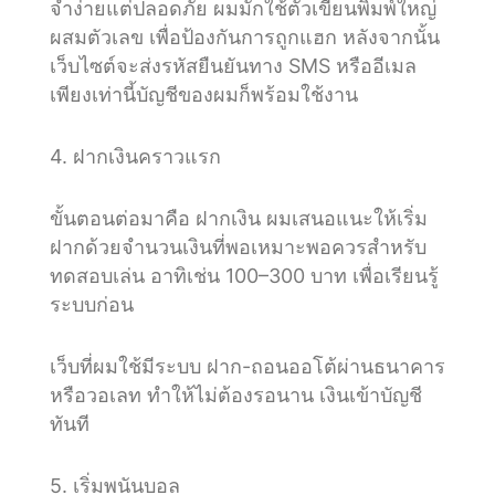
จำง่ายแต่ปลอดภัย ผมมักใช้ตัวเขียนพิมพ์ใหญ่
ผสมตัวเลข เพื่อป้องกันการถูกแฮก หลังจากนั้น
เว็บไซต์จะส่งรหัสยืนยันทาง SMS หรืออีเมล
เพียงเท่านี้บัญชีของผมก็พร้อมใช้งาน
4. ฝากเงินคราวแรก
ขั้นตอนต่อมาคือ ฝากเงิน ผมเสนอแนะให้เริ่ม
ฝากด้วยจำนวนเงินที่พอเหมาะพอควรสำหรับ
ทดสอบเล่น อาทิเช่น 100–300 บาท เพื่อเรียนรู้
ระบบก่อน
เว็บที่ผมใช้มีระบบ ฝาก-ถอนออโต้ผ่านธนาคาร
หรือวอเลท ทำให้ไม่ต้องรอนาน เงินเข้าบัญชี
ทันที
5. เริ่มพนันบอล