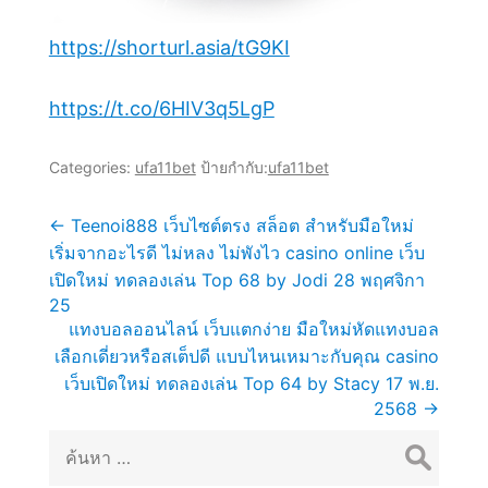
https://shorturl.asia/tG9KI
https://t.co/6HIV3q5LgP
Categories:
ufa11bet
ป้ายกำกับ:
ufa11bet
←
Teenoi888 เว็บไซต์ตรง สล็อต สำหรับมือใหม่
แนะแนว
เริ่มจากอะไรดี ไม่หลง ไม่พังไว casino online เว็บ
เรื่อง
เปิดใหม่ ทดลองเล่น Top 68 by Jodi 28 พฤศจิกา
25
แทงบอลออนไลน์ เว็บแตกง่าย มือใหม่หัดแทงบอล
เลือกเดี่ยวหรือสเต็ปดี แบบไหนเหมาะกับคุณ casino
เว็บเปิดใหม่ ทดลองเล่น Top 64 by Stacy 17 พ.ย.
2568
→
ค้นหา
สำหรับ: