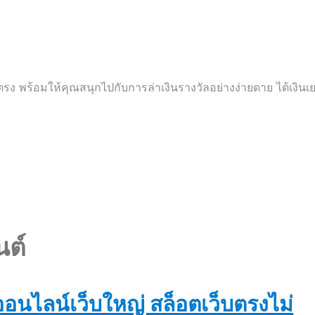
ท้ที่มาพร้อมกับโอกาสในกา
ง พร้อมให้คุณสนุกไปกับการล่าเงินรางวัลอย่างง่ายดาย ได้เงินเย
้านบาท ถอนได้ทันที
Blo
นต์
ออนไลน์เว็บใหญ่ สล็อตเว็บตรงไม่