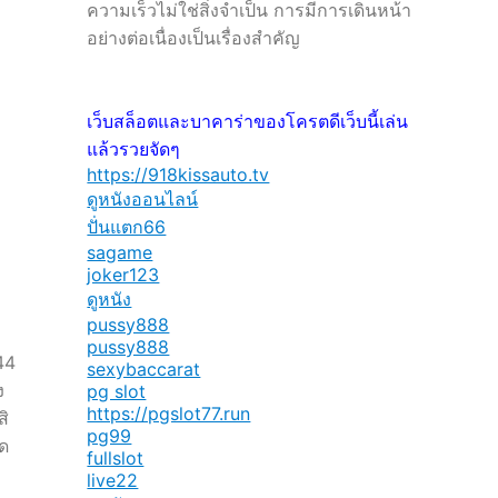
ความเร็วไม่ใช่สิ่งจำเป็น การมีการเดินหน้า
อย่างต่อเนื่องเป็นเรื่องสำคัญ
เว็บสล็อตและบาคาร่าของโครตดีเว็บนี้เล่น
แล้วรวยจัดๆ
https://918kissauto.tv
ดูหนังออนไลน์
ปั่นแตก66
sagame
joker123
ดูหนัง
pussy888
pussy888
44
sexybaccarat
ง
pg slot
https://pgslot77.run
สิ
pg99
ิด
fullslot
live22