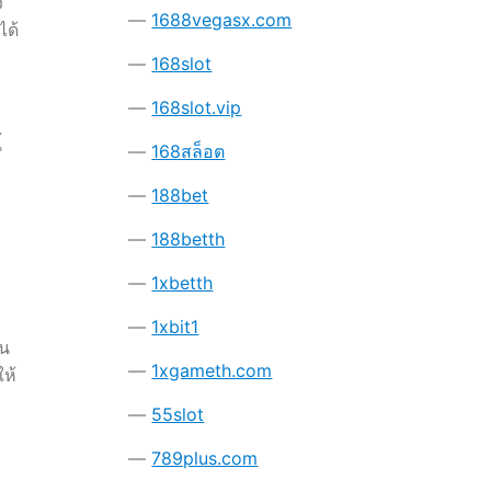
ง
1688vegasx.com
ได้
168slot
168slot.vip
้
168สล็อต
188bet
188betth
1xbetth
1xbit1
อน
1xgameth.com
ให้
55slot
789plus.com