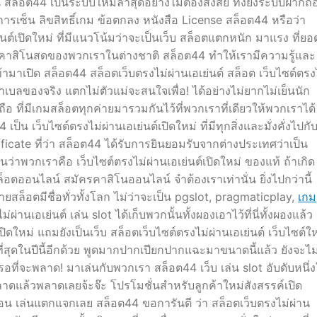
างใน สล็อต44 เป็นระบบใหม่ล่าสุดอย่างไม่ต้องสงสัย ทั้งยังระบบฝาก
ารเซ็น ลิขสิทธิ์เกม ข้อตกลง หนังสือ License สล็อต44 หรือว่า
เย่นต์เปิดใหม่ ที่มีแนวโน้มว่าจะเป็นเว็บ สล็อตแตกหนัก มาแรง ที่ยอ
ปิดคาสิโนสดของพวกเราในต่างชาติ สล็อต44 ทำให้เรามีความรู้และ
มาเปิด สล็อต44 สล็อตเว็บตรงไม่ผ่านเอเย่นต์ สล็อต เว็บไซต์ตรง
าเบลของจริง แตกไม่ตัวแม่จะสนใจเพื่อ! ได้อย่างไม่ยากไม่เย็นนัก
ที่มีเกมสล็อตทุกค่ายมารวมกันไว้ที่พวกเราที่เดียวให้พวกเราได้
ป็น เว็บไซต์ตรงไม่ผ่านเอเย่นต์เปิดใหม่ ที่มีทุกสิ่งและมั่งคั่งไปกั
ertificate ที่ว่า สล็อต44 ได้รับการยินยอมรับจากต่างประเทศว่าเป็น
ยันว่าพวกเราคือ เว็บไซต์ตรงไม่ผ่านเอเย่นต์เปิดใหม่ ของแท้ ถ้าเกิด
็อตออนไลน์ สมัครคาสิโนออนไลน์ จำต้องเราเท่านั่น ยิ่งไปกว่านี้
ล็อตมีชื่อทั่วทั้งโลก ไม่ว่าจะเป็น pgslot, pragmaticplay,
เกม
ผ่านเอเย่นต์ เล่น slot ได้เก็บพวกนั้นทั้งผองเอาไว้ที่นี่ทั้งผองแล้ว
ปิดใหม่ แถมยังเป็นเว็บ สล็อตเว็บไซต์ตรงไม่ผ่านเอเย่นต์ เว็บไซต์ใ
ที่สุดในปีนี้อีกด้วย พูดมากปากเปียกปากแฉะมาขนาดนี้แล้ว ยังจะไม
รอที่จะพลาด! มาเล่นกับพวกเรา สล็อต44 เว็บ เล่น slot อับดับหนึ่
ลาดแล้วพลาดเลยจ้ะจ๊ะ โปรโมชั่นสำหรับลูกค้าใหม่สังสรรค์เปิด
ก่อน เล่นแตกแจกเลย สล็อต44 ขอการันตี ว่า สล็อตเว็บตรงไม่ผ่าน