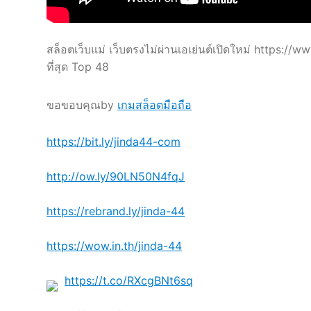
สล็อตเว็บแม่ เว็บตรงไม่ผ่านเอเย่นต์เปิดใหม่ https:/
ที่สุด Top 48
ขอขอบคุณby
เกมสล็อตมือถือ
https://bit.ly/jinda44-com
http://ow.ly/90LN50N4fqJ
https://rebrand.ly/jinda-44
https://wow.in.th/jinda-44
https://t.co/RXcgBNt6sq