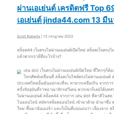
ผ่านเอเย่นต์ เครดิตฟรี Top 6
กับ
เอเย่นต์ jinda44.com 13 มี
โอกาส
Scott Roberts
|
13 กรกฎาคม 2023
ใน
สล็อต44 เว็บตรงไม่ผ่านเอเย่นต์เปิดใหม่ สล็อตเว็บตรงไม่
แล้วพวกเรามีดีอะไรบ้าง?
การ
เล่น slot เว็บตรงไม่ผ่านเอเย่นต์เปิดใหม่ ที่ใครๆก็
ชนะ
โทรศัพท์เคลื่อนที่ สล็อตเว็บไซต์ตรงไม่ผ่านเอเย่นต์ 
ประเทศไทยนั้นมันออกจะที่จะ หายากเหลือเกิน จากก
ครั้งปัจจุบันที่ราชอาณาจักรสวีเดน พวกเขาก็เลยได้บท
เงิน
ไม่ผ่านเอเย่นต์ สล็อต44 จากการ เล่น slot ที่คาสิโนสด
โนออนไลน์ สมัครสล็อตออนไลน์ เข้ามาด้วย นำมาซึ่ง สล็อ
จริง
ใหม่ ขึ้นมานั่นเองจ้า และก็เป็นที่แน่นอนว่า เนื่องจาก 