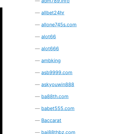
adm789.info
allbet24hr
allone745s.com
alot66
alot666
ambking
asb9999.com
askyouwin888
ba88th.com
babet555.com
Baccarat
baj88thbz.com