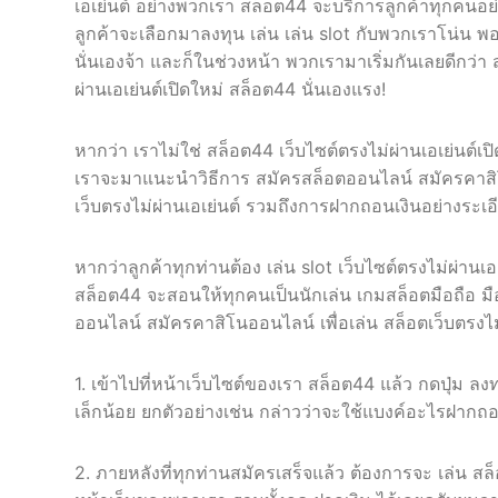
เอเย่นต์ อย่างพวกเรา สล็อต44 จะบริการลูกค้าทุกคนอย่าง
ถอน
ลูกค้าจะเลือกมาลงทุน เล่น เล่น slot กับพวกเราโน่น พอ
นั่นเองจ้า และก็ในช่วงหน้า พวกเรามาเริ่มกันเลยดีก
ผ่านเอเย่นต์เปิดใหม่ สล็อต44 นั่นเองแรง!
ได้
หากว่า เราไม่ใช่ สล็อต44 เว็บไซต์ตรงไม่ผ่านเอเย่นต์เปิ
ทันที
เราจะมาแนะนำวิธีการ สมัครสล็อตออนไลน์ สมัครคาส
เว็บตรงไม่ผ่านเอเย่นต์ รวมถึงการฝากถอนเงินอย่างระเอี
หากว่าลูกค้าทุกท่านต้อง เล่น slot เว็บไซต์ตรงไม่ผ่าน
สล็อต44 จะสอนให้ทุกคนเป็นนักเล่น เกมสล็อตมือถือ มืออ
ออนไลน์ สมัครคาสิโนออนไลน์ เพื่อเล่น สล็อตเว็บตรงไม่
1. เข้าไปที่หน้าเว็บไซต์ของเรา สล็อต44 แล้ว กดปุ่ม ล
เล็กน้อย ยกตัวอย่างเช่น กล่าวว่าจะใช้แบงค์อะไรฝากถอ
2. ภายหลังที่ทุกท่านสมัครเสร็จแล้ว ต้องการจะ เล่น สล็