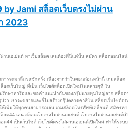
9 by Jami สล็อตเว็บตรงไม่ผ่าน
นา 2023
ผ่านเอเย่นต์ หาเว็บสล็อต เล่นต้องที่นี่แค่นั้น สมัคร สล็อตออนไลน์
ต้องการจะมาลิ้มรสซักครั้ง เนื่องจากว่าในตอนก่อนหน้านี้ เกมสล็อต
สล็อตเว็บใหญ่ ที่เป็น เว็บไซต์สล็อตเปิดใหม่ในหลายๆที่ ใน
ารปรึกษาหารือและขอคำแนะนำกันของกรุ๊ปนายทุนใหญ่จาก สล็อต
สรุปว่า เราจะขยายและก็ไปสร้างกรุ๊ปตลาดคาสิโน สล็อตเว็บไซต์ตร
 ให้เพิ่มให้ทุกคนสามารถเล่น เกมสล็อตโทรศัพท์เคลื่อนที่ สมัครคา
ต44 เล่น สล็อตเว็บตรงไม่ผ่านเอเย่นต์ เว็บตรงไม่ผ่านเอเย่นต์เป
สล็อต44 เป็นเว็บไซต์ เว็บไซต์ตรงไม่ผ่านเอเย่นต์เปิดใหม่ ทำให้ระบบ