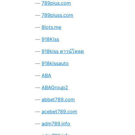
789plus.com
789pluss.com
8lots.me
918Kiss
918kiss ดาวน์โหลด
918kissauto
ABA
ABAGroup2
abbet789.com
acebet789.com
adm789.info