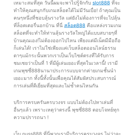
เหมาะสมที่สุด วันนี้ผมจะพาไปรู้จักกับ
slot888
ที่จะ
ทำให้คุณสนุกกับเกมสล็อตได้ไม่มีวันเบื่อ! ถ้าคุณเป็น
คนๆหนึ่งที่ชอบลุ้นรางวัล แต่ยังไม่ต้องการที่จะไปลุ้น
ที่ล็อตเตอรี่นอกบ้าน ที่นี่
สล็อต888
คือแหล่งรวมเกม
สล็อตที่จะทำให้ท่านลุ้นรางวัลใหญ่ได้แบบสบายๆที่
บ้านคุณเอง!ไม่ต้องออกไปไหน เพียงแต่มีเน็ตมีมือถือ
ก็เล่นได้! เราไม่ใช่เพียงแค่เว็บสล็อตออนไลน์ธรรม
ดาๆแม้กระนั้นพวกเราเป็นเว็บไซต์ตรงที่ได้รับการ
ชมเชยว่าเป็นที่ 1 ที่มีผู้เล่นเยอะที่สุดในเวลานี้! เรามี
เกมพุซซี่888นานาประการแบบจากค่ายเกมชั้นนำ
เยอะมาก ทั้งนี้ทั้งนั้นเพื่อคุณได้สัมผัสประสบการณ์
การเล่นที่ดีเยี่ยมที่สุดและไม่ซ้ำคนไหนกัน
บริการครบครันครบวงจร แบบไม่ต้องไปหาเล่นที่
อื่นๆแล้ว เพราะเหตุว่าตรงนี้ พุซซี่888 ตอบโจทย์ทุก
ความปรารถนา !
เว็บ puss888 ที่นี่พวกเรามีบริการครบวงจร ไม่ว่าจะ