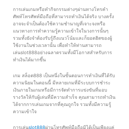
การเล่นเกมหรือทำกิจกรรมต่างๆผ่านทางโทรคำ
ศัพท์โทรศัพท์มือถือที่สามารถทำเงินได้จริง บางครั้ง
อาจจะจำเป็นต้องใช้ความชำนาญที่เจาะจงหรือ
แนวทางการทำความรู้ความเข้าใจในวงการนั้นๆ
รวมทั้งยังจำต้องรับรู้ถึงแนวโน้มและก็ยอดฮิตของผู้
ใช้งานในช่วงเวลานั้น เพื่อทำให้ท่านสามารถ
เล่นslot888อย่างฉลาดรวมทั้งมีโอกาสสำหรับการ
ทำเงินได้มากขึ้น
เกม สล็อต888 เป็นหนึ่งในขั้นตอนการทำเงินที่ได้รับ
ความนิยมในตอนนี้ มีหลายเกมที่มีระบบการชำระ
เงินภายในเกมหรือมีการจัดทำการแข่งขันที่มอบ
รางวัลให้กับผู้เล่นที่มีความสำเร็จ คุณสามารถทำเงิน
ได้จากการเล่นเกมจากที่คุณถูกใจ รวมทั้งมีความรู้
ความเข้าใจ
การเล่น
slot888
ผ่านโทรศัพท์มือถือมิได้เป็นเพียงแค่