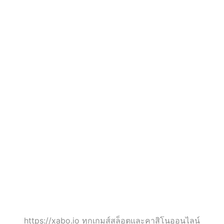
xabo.io
xabo.io - สล็อต PG
-
แท้ที่มาพร้อมกับ
สล็อต
โอกาสในการชนะ
PG
เงินจริง เงินรางวัล
แท้
สูงสุดกว่า 10 ล้าน
ที่มา
บาท ถอนได้ทันที
พร้อม
https://xabo.io ทุกเกมส์สล็อตและคาสิโนออนไลน์