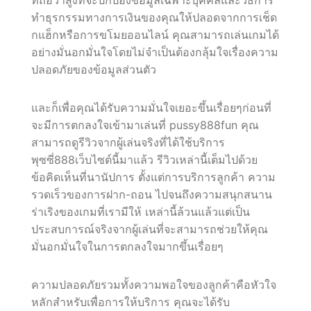
ทำธุรกรรมทางการเงินของคุณให้ปลอดจากการเช็ด
กแฮ็กหรือการขโมยออนไลน์ คุณสามารถเล่นเกมได้
อย่างมั่นอกมั่นใจโดยไม่จำเป็นต้องกลุ้มใจเรื่องความ
ปลอดภัยของข้อมูลส่วนตัว
และก็เพื่อคุณได้รับความมั่นใจเยอะขึ้นเรื่อยๆก่อนที่
จะมีการตกลงใจเข้ามาเล่นที่ pussy888fun คุณ
สามารถดูรีวิวจากผู้เล่นจริงที่ได้ใช้บริการ
พุซซี่888เว็บไซต์นี้มาแล้ว รีวิวเหล่านี้เต็มไปด้วย
ข้อคิดเห็นที่นานัปการ ตั้งแต่การบริการลูกค้า ความ
รวดเร็วของการฝาก-ถอน ไปจนถึงความสนุกสนาน
ร่าเริงของเกมที่เรามีให้ เหล่านี้ล้วนแล้วแต่เป็น
ประสบการณ์จริงจากผู้เล่นที่จะสามารถช่วยให้คุณ
มั่นอกมั่นใจในการตกลงใจมากขึ้นเรื่อยๆ
ความปลอดภัยรวมทั้งความพอใจของลูกค้าคือหัวใจ
หลักสำหรับเพื่อการให้บริการ คุณจะได้รับ