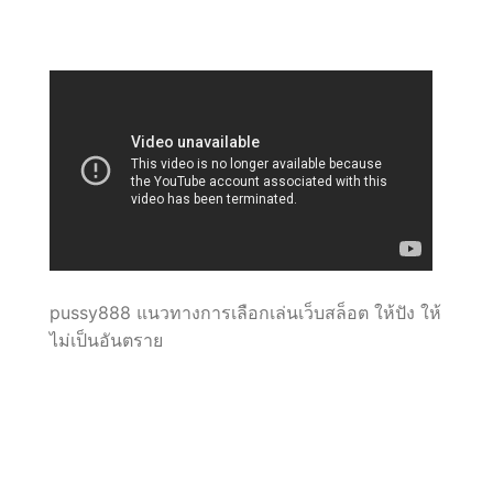
pussy888 แนวทางการเลือกเล่นเว็บสล็อต ให้ปัง ให้
ไม่เป็นอันตราย