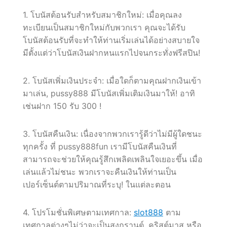
1. โบนัสต้อนรับสำหรับสมาชิกใหม่: เมื่อคุณลง
ทะเบียนเป็นสมาชิกใหม่กับพวกเรา คุณจะได้รับ
โบนัสต้อนรับที่จะทำให้ท่านเริ่มเล่นได้อย่างสบายใจ
มีตั้งแต่ว่าโบนัสเงินฝากหนแรกไปจนกระทั่งฟรีสปิน!
2. โบนัสเพิ่มเงินประจำ: เมื่อใดก็ตามคุณฝากเงินเข้า
มาเล่น, pussy888 มีโบนัสเพิ่มเติมเงินมาให้! อาทิ
เช่นฝาก 150 รับ 300 !
3. โบนัสคืนเงิน: เนื่องจากพวกเรารู้ดีว่าไม่มีผู้ใดชนะ
ทุกครั้ง ที่ pussy888fun เรามีโบนัสคืนเงินที่
สามารถจะช่วยให้คุณรู้สึกเพลิดเพลินใจเยอะขึ้น เมื่อ
เล่นแล้วไม่ชนะ พวกเราจะคืนเงินให้ท่านเป็น
เปอร์เซ็นต์ตามปริมาณที่ระบุ! ในแต่ละตอน
4. โปรโมชั่นพิเศษตามเทศกาล:
slot888
ตาม
เทศกาลต่างๆไม่ว่าจะเป็นสงกรานต์, คริสต์มาส หรือ