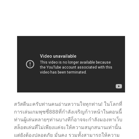
สวัสดีนะครับท่านคนอ่านหวานใจทุกท่าน! ในโลกที่
การเล่นเกมพุซซี่888ที่กำลังเจริญก้าวหน้าในตอนนี้
ท่านผู้เล่นหลายๆท่านบางทีก็อาจจะกำลังมองหาเว็บ
สล็อตเล่นที่ไม่เพียงแค่จะให้ความสนุกสนานเท่านั้น
แต่ยังต้องปลอดภัย มั่นคง รวมทั้งสามารถให้ความ