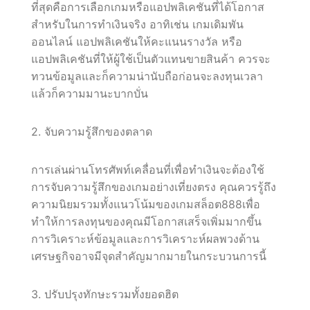
ที่สุดคือการเลือกเกมหรือแอปพลิเคชันที่ได้โอกาส
สำหรับในการทำเงินจริง อาทิเช่น เกมเดิมพัน
ออนไลน์ แอปพลิเคชันให้คะแนนรางวัล หรือ
แอปพลิเคชันที่ให้ผู้ใช้เป็นตัวแทนขายสินค้า ควรจะ
ทวนข้อมูลและก็ความน่านับถือก่อนจะลงทุนเวลา
แล้วก็ความมานะบากบั่น
2. จับความรู้สึกของตลาด
การเล่นผ่านโทรศัพท์เคลื่อนที่เพื่อทำเงินจะต้องใช้
การจับความรู้สึกของเกมอย่างเที่ยงตรง คุณควรรู้ถึง
ความนิยมรวมทั้งแนวโน้มของเกมสล็อต888เพื่อ
ทำให้การลงทุนของคุณมีโอกาสเสร็จเพิ่มมากขึ้น
การวิเคราะห์ข้อมูลและการวิเคราะห์ผลพวงด้าน
เศรษฐกิจอาจมีจุดสำคัญมากมายในกระบวนการนี้
3. ปรับปรุงทักษะรวมทั้งยอดฮิต