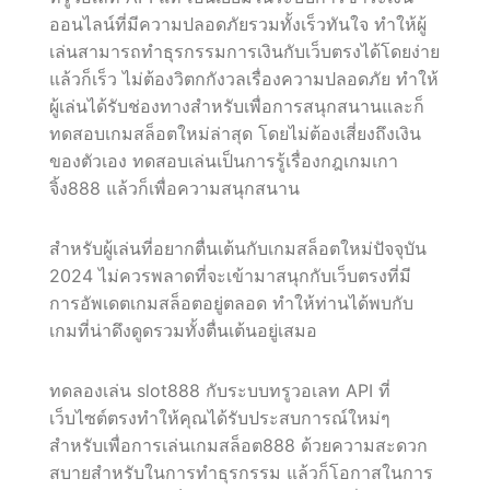
ออนไลน์ที่มีความปลอดภัยรวมทั้งเร็วทันใจ ทำให้ผู้
เล่นสามารถทำธุรกรรมการเงินกับเว็บตรงได้โดยง่าย
แล้วก็เร็ว ไม่ต้องวิตกกังวลเรื่องความปลอดภัย ทำให้
ผู้เล่นได้รับช่องทางสำหรับเพื่อการสนุกสนานและก็
ทดสอบเกมสล็อตใหม่ล่าสุด โดยไม่ต้องเสี่ยงถึงเงิน
ของตัวเอง ทดสอบเล่นเป็นการรู้เรื่องกฎเกมเกา
จิ้ง888 แล้วก็เพื่อความสนุกสนาน
สำหรับผู้เล่นที่อยากตื่นเต้นกับเกมสล็อตใหม่ปัจจุบัน
2024 ไม่ควรพลาดที่จะเข้ามาสนุกกับเว็บตรงที่มี
การอัพเดตเกมสล็อตอยู่ตลอด ทำให้ท่านได้พบกับ
เกมที่น่าดึงดูดรวมทั้งตื่นเต้นอยู่เสมอ
ทดลองเล่น slot888 กับระบบทรูวอเลท API ที่
เว็บไซต์ตรงทำให้คุณได้รับประสบการณ์ใหม่ๆ
สำหรับเพื่อการเล่นเกมสล็อต888 ด้วยความสะดวก
สบายสำหรับในการทำธุรกรรม แล้วก็โอกาสในการ