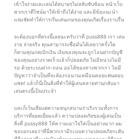
เข้าใจง่ายและเล่นได้สบายๆไม่สลับซับซ้อน หน้าเว็บ
พวกเราดีไซน์มาให้เข้าถึงได้ง่าย และมีข้อแนะนำ
แจ่มชัดทำให้การเริ่มเล่นเกมของคุณเกิดเรื่องราบรื่น
จะต้องบอกที่ตรงนี้เลยนะครับว่าที่ puss888 เรา เล่น
ง่าย จ่ายจริง คุณสามารถเชื่อมั่นได้เลยว่าครั้งใด
ก็ตามคุณกดเบิกเงิน เงินของคุณจะถูกโอนฝากบัญชี
ของคุณอย่างรวดเร็วแล้วก็ปลอดภัย ไม่มีหน่วงไม่มี
รอ ด้วยระบบฝาก-ถอน ออโต้ของทางพวกเรา ไม่มี
ปัญหาว่าจำเป็นที่จะต้องรอนานเหมือนคอยแฟนตอบ
แชท! แล้วก็นี่เป็นสิ่งที่ทำให้ผู้เล่นหลายท่านกลับมา
เล่นตรงนี้เป็นประจำ
และก็เว้นเสียแต่ความสนุกสนานร่าเริงรวมทั้งการ
บริการที่ยอดเยี่ยมแล้ว ความปลอดภัยของผู้เล่นเป็น
สิ่งที่ pussy888 ให้ความเอาใจใส่เป็นอย่างมาก ผม
ขอบอกเลยว่าที่นี่พวกเรามีระบบความปลอดภัยระดับ
ที่ถือว่าสูงที่จะปกป้องข้อมูลเฉพาะบุคคลและวิธีการ