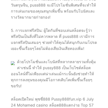
วันตรุษจีน, puss888 จะมีโปรโมชั่นพิเศษที่จะทำให้
การเล่นเกมของคุณสนุกเพิ่มขึ้น พร้อมรับโบนัสและ
รางวัลมากมายก่ายกอง!
5. การแจกฟรีสปิน: ผู้ใดกันที่ชอบเล่นสล็อตจะรู้ว่า
ฟรีสปินเป็นสิ่งที่ไม่ควรพลาด ที่ puss888 เรามีการ
แจกฟรีสปินเสมอๆ ช่วยทำให้คุณได้สนุกกับเกมโปรด
เยอะขึ้นเรื่อยๆโดยไม่ต้องเสียเงินเสียทองเพิ่ม!
ด้วยโปรโมชั่นและโบนัสที่หลากหลายรวมทั้งคุ้ม
ค่าเช่นนี้ ทำให้ pussy888 เป็นเว็บไซต์สล็อต
ออนไลน์ที่ไม่เพียงแต่น่าเล่นแม้กระนั้นยังช่วยทำให้
ทุกการลงทุนของคุณมีโอกาสเติบโตเพิ่มขึ้นเรื่อยๆ
ขอรับ!
สล็อตเปิดใหม่ พุซซี่888 Pussy888fun.vip 6 July
24 Mohamed casino สล็อต888แตกง่าย Top 57