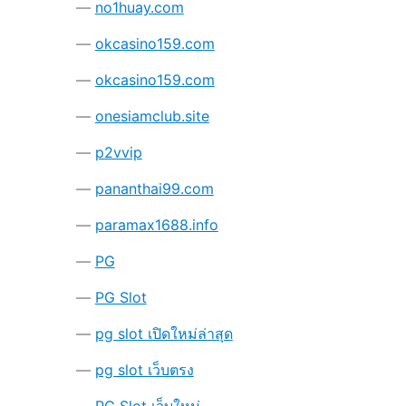
no1huay.com
okcasino159.com
okcasino159.com
onesiamclub.site
p2vvip
pananthai99.com
paramax1688.info
PG
PG Slot
pg slot เปิดใหม่ล่าสุด
pg slot เว็บตรง
PG Slot เว็บใหม่