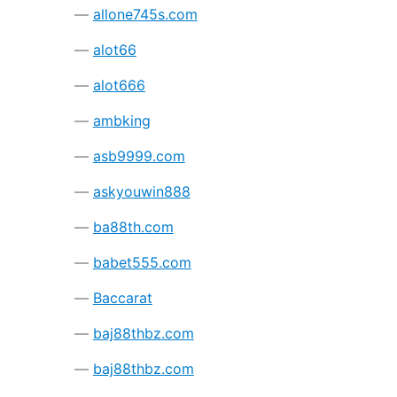
allone745s.com
alot66
alot666
ambking
asb9999.com
askyouwin888
ba88th.com
babet555.com
Baccarat
baj88thbz.com
baj88thbz.com