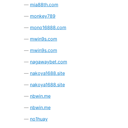
mia88th.com
monkey789
mono16888.com
mwin9s.com
mwin9s.com
nagawaybet.com
nakoya1688.site
nakoya1688.site
nbwin.me
nbwin.me
no1huay