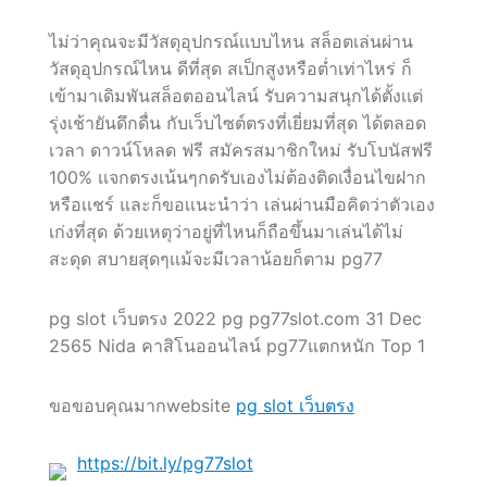
ไม่ว่าคุณจะมีวัสดุอุปกรณ์เเบบไหน สล็อตเล่นผ่าน
วัสดุอุปกรณ์ไหน ดีที่สุด สเป็กสูงหรือต่ำเท่าไหร่ ก็
เข้ามาเดิมพันสล็อตออนไลน์ รับความสนุกได้ตั้งเเต่
รุ่งเช้ายันดึกดื่น กับเว็บไซต์ตรงที่เยี่ยมที่สุด ได้ตลอด
เวลา ดาวน์โหลด ฟรี สมัครสมาชิกใหม่ รับโบนัสฟรี
100% เเจกตรงเน้นๆกดรับเองไม่ต้องติดเงื่อนไขฝาก
หรือเเชร์ และก็ขอเเนะนำว่า เล่นผ่านมือคิดว่าตัวเอง
เก่งที่สุด ด้วยเหตุว่าอยู่ที่ไหนก็ถือขึ้นมาเล่นได้ไม่
สะดุด สบายสุดๆเเม้จะมีเวลาน้อยก็ตาม pg77
pg slot เว็บตรง 2022 pg pg77slot.com 31 Dec
2565 Nida คาสิโนออนไลน์ pg77แตกหนัก Top 1
ขอขอบคุณมากwebsite
pg slot เว็บตรง
https://bit.ly/pg77slot