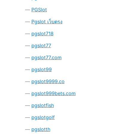
PGSlot
Pgslot เว็บตรง
pgslot718
pgslot77
pgslot77.com
pgslot99
pgslot9999.co
pgslot999bets.com
pgslotfish
pgslotgolf
pgslotth