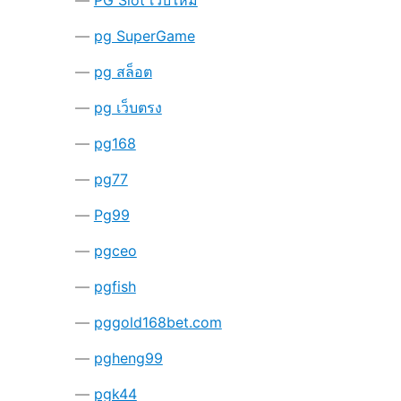
pg SuperGame
pg สล็อต
pg เว็บตรง
pg168
pg77
Pg99
pgceo
pgfish
pggold168bet.com
pgheng99
pgk44