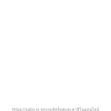
xabo.io
xabo.io - สล็อต PG
-
แท้ที่มาพร้อมกับ
สล็อต
โอกาสในการชนะ
PG
เงินจริง เงินรางวัล
แท้
สูงสุดกว่า 10 ล้าน
ที่มา
บาท ถอนได้ทันที
พร้อม
https://xabo.io ทุกเกมส์สล็อตและคาสิโนออนไลน์