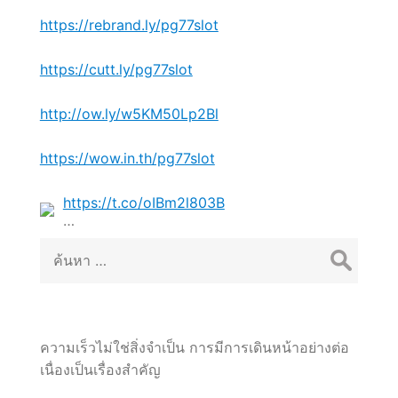
https://rebrand.ly/pg77slot
https://cutt.ly/pg77slot
http://ow.ly/w5KM50Lp2Bl
https://wow.in.th/pg77slot
https://t.co/oIBm2l803B
…
ค้นหา
สำหรับ:
ความเร็วไม่ใช่สิ่งจำเป็น การมีการเดินหน้าอย่างต่อ
เนื่องเป็นเรื่องสำคัญ