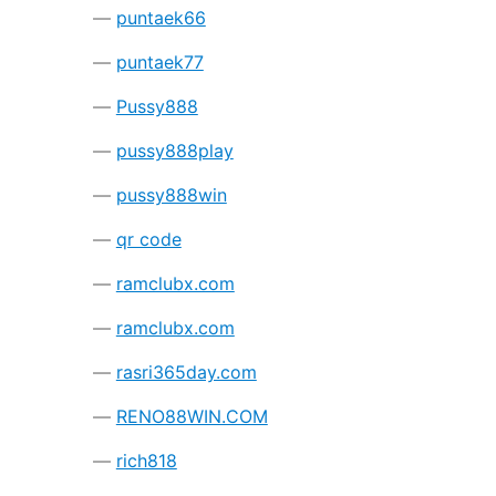
puntaek66
puntaek77
Pussy888
pussy888play
pussy888win
qr code
ramclubx.com
ramclubx.com
rasri365day.com
RENO88WIN.COM
rich818