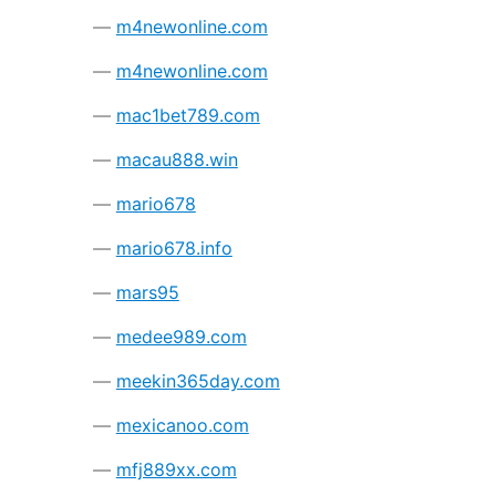
m4newonline.com
m4newonline.com
mac1bet789.com
macau888.win
mario678
mario678.info
mars95
medee989.com
meekin365day.com
mexicanoo.com
mfj889xx.com