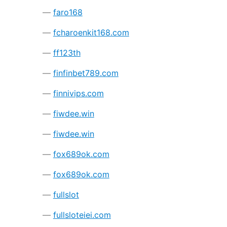
faro168
fcharoenkit168.com
ff123th
finfinbet789.com
finnivips.com
fiwdee.win
fiwdee.win
fox689ok.com
fox689ok.com
fullslot
fullsloteiei.com