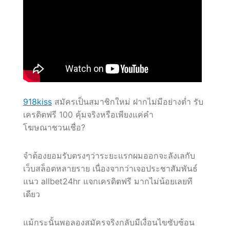
918kiss
สมัครเป็นสมาชิกใหม่ ฝากไม่มีอย่างต่ำ รับ
เครดิตฟรี 100 คุ้มจริงหรือเพียงแค่คำ
โฆษณาชวนเชื่อ?
จำต้องยอมรับตรงๆว่าระยะแรกผมออกจะลังเลกับ
เว็บสล็อตหลายราย เนื่องจากว่าเจอประชาสัมพันธ์
แนว allbet24hr แจกเครดิตฟรี มากไม่น้อยเลยที
เดียว
แม้กระนั้นพอลองสมัครจริงกลับมีเงื่อนไขซับซ้อน