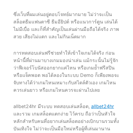
ซึ่งเว็บที่ผมเล่นอยู่ตอบโจทย์มากมาย ไม่ว่าจะเป็น
สล็อตธีมแฟนตาซี ธีมอียิปต์ หรือแนวการ์ตูน เล่นได้
ไม่มีเบื่อ และก็ที่สำคัญเป็นเล่นผ่านมือถือได้จริง ภาพ
สวย เสียงไม่แตก และไม่กินเน็ตมาก
การทดสอบเล่นฟรีช่วยทำให้เข้าใจเกมได้จริง ก่อน
หน้านี้ที่ผ่านมาบางเกมมองน่าเล่น แม้กระนั้นไม่รู้จัก
ว่าฟีเจอร์โบนัสออกยากแค่ไหน หรือเกมย้ำฟรีสปิน
หรือแจ็คพอต พอได้ลองในระบบ Demo ก็เพียงพอจะ
จับทางได้ว่าเกมไหนเหมาะกับสไตล์ตัวเอง เกมไหน
ควรเล่นยาว หรือเกมไหนควรจะผ่านไปเลย
allbet24hr มีระบบ ทดสอบเล่นสล็อต,
allbet24hr
และรวม เกมสล็อตแตกง่าย ไว้ครบ ถือว่าเป็นหัวใจ
หลักสำหรับคนที่อยากเล่นสล็อตอย่างเบิกบานรวมทั้ง
บันเทิงใจ ไม่ว่าจะเป็นมือใหม่หรือผู้ที่เล่นมานาน