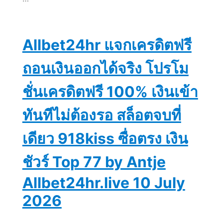
Allbet24hr แจกเครดิตฟรี
ถอนเงินออกได้จริง โปรโม
ชั่นเครดิตฟรี 100% เงินเข้า
ทันทีไม่ต้องรอ สล็อตจบที่
เดียว 918kiss ซื่อตรง เงิน
ชัวร์ Top 77 by Antje
Allbet24hr.live 10 July
2026