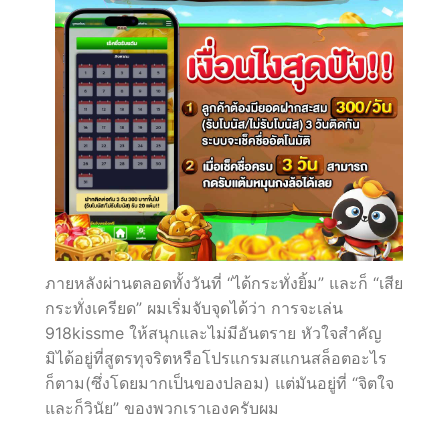
ภายหลังผ่านตลอดทั้งวันที่ “ได้กระทั่งยิ้ม” และก็ “เสีย
กระทั่งเครียด” ผมเริ่มจับจุดได้ว่า การจะเล่น
918kissme ให้สนุกและไม่มีอันตราย หัวใจสำคัญ
มิได้อยู่ที่สูตรทุจริตหรือโปรแกรมสแกนสล็อตอะไร
ก็ตาม(ซึ่งโดยมากเป็นของปลอม) แต่มันอยู่ที่ “จิตใจ
และก็วินัย” ของพวกเราเองครับผม