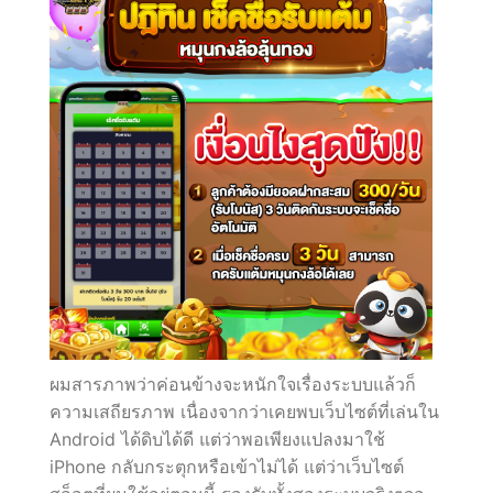
ผมสารภาพว่าค่อนข้างจะหนักใจเรื่องระบบแล้วก็
ความเสถียรภาพ เนื่องจากว่าเคยพบเว็บไซต์ที่เล่นใน
Android ได้ดิบได้ดี แต่ว่าพอเพียงแปลงมาใช้
iPhone กลับกระตุกหรือเข้าไม่ได้ แต่ว่าเว็บไซต์