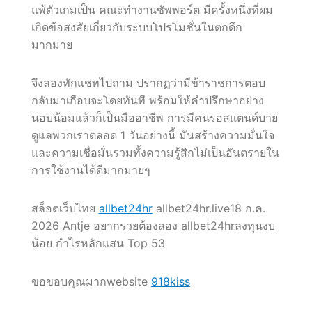
แพ้ตัวเกมเป็น คณะทำงานซัพพอร์ต มีครั้งหนึ่งที่ผม
เกิดข้อสงสัยเกี่ยวกับระบบโปรโมชั่นในตกดึก
มากมาย
จึงลองทักแชทไปถาม ปรากฏว่ามีข้าราชการตอบ
กลับมาเกือบจะโดยทันที พร้อมให้คำปรึกษาอย่าง
นอบน้อมแล้วก็เป็นมืออาชีพ การมีคนรอสแตนด์บาย
ดูแลพวกเราตลอด 1 วันอย่างนี้ มันสร้างความมั่นใจ
และความเชื่อมั่นรวมทั้งความรู้สึกไม่เป็นอันตรายใน
การใช้งานได้ดีมากมายๆ
สล็อตเว็บไทย
allbet24hr
allbet24hr.live18 ก.ค.
2026 Antje อยากรวยต้องลอง allbet24hrลงทุนงบ
น้อย กำไรหลักแสน Top 53
ขอขอบคุณมากwebsite
918kiss