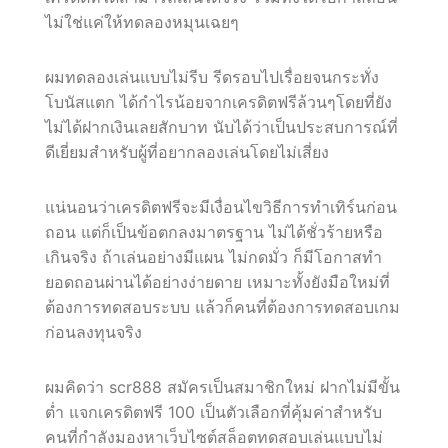
ไม่ใช่แค่ให้ทดลองหมุนเฉยๆ
ผมทดลองเล่นแบบไม่รีบ รีดรอบไปเรื่อยจนกระทั่ง
โบนัสแตก ได้กำไรน้อยจากเครดิตฟรีล้วนๆโดยที่ยัง
ไม่ได้ฝากเงินเลยสักบาท นับได้ว่าเป็นประสบการณ์ที่
ดีเยี่ยมสำหรับผู้ที่อยากลองเล่นโดยไม่เสี่ยง
แน่นอนว่าเครดิตฟรีจะมีเงื่อนไขวิธีการทำเทิร์นก่อน
ถอน แต่ก็เป็นข้อตกลงมาตรฐาน ไม่ได้ชั่วร้ายหรือ
เกินจริง ถ้าเล่นอย่างมีแผน ไม่กดมั่ว ก็มีโอกาสทำ
ยอดถอนผ่านได้อย่างง่ายดาย เหมาะทั้งยังมือใหม่ที่
ต้องการทดสอบระบบ แล้วก็คนที่ต้องการทดสอบเกม
ก่อนลงทุนจริง
ผมคิดว่า scr888 สมัครเป็นสมาชิกใหม่ ฝากไม่มีขั้น
ต่ำ แจกเครดิตฟรี 100 เป็นตัวเลือกที่คุ้มค่าสำหรับ
คนที่กำลังมองหาเว็บไซต์สล็อตทดสอบเล่นแบบไม่