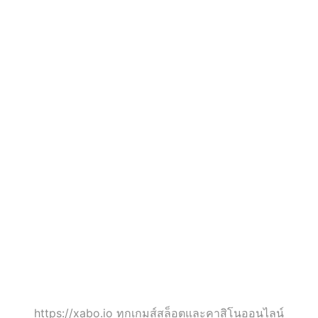
xabo.io
xabo.io - สล็อต PG
-
แท้ที่มาพร้อมกับ
สล็อต
โอกาสในการชนะ
PG
เงินจริง เงินรางวัล
แท้
สูงสุดกว่า 10 ล้าน
ที่มา
บาท ถอนได้ทันที
พร้อม
https://xabo.io ทุกเกมส์สล็อตและคาสิโนออนไลน์