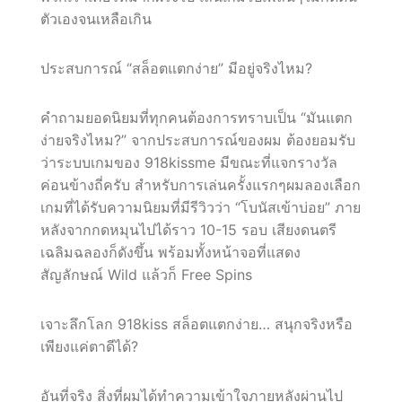
ตัวเองจนเหลือเกิน
ประสบการณ์ “สล็อตแตกง่าย” มีอยู่จริงไหม?
คำถามยอดนิยมที่ทุกคนต้องการทราบเป็น “มันแตก
ง่ายจริงไหม?” จากประสบการณ์ของผม ต้องยอมรับ
ว่าระบบเกมของ 918kissme มีขณะที่แจกรางวัล
ค่อนข้างถี่ครับ สำหรับการเล่นครั้งแรกๆผมลองเลือก
เกมที่ได้รับความนิยมที่มีรีวิวว่า “โบนัสเข้าบ่อย” ภาย
หลังจากกดหมุนไปได้ราว 10-15 รอบ เสียงดนตรี
เฉลิมฉลองก็ดังขึ้น พร้อมทั้งหน้าจอที่แสดง
สัญลักษณ์ Wild แล้วก็ Free Spins
เจาะลึกโลก 918kiss สล็อตแตกง่าย… สนุกจริงหรือ
เพียงแค่ตาดีได้?
อันที่จริง สิ่งที่ผมได้ทำความเข้าใจภายหลังผ่านไป