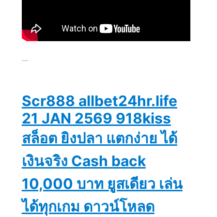
…
Scr888 allbet24hr.life
21 JAN 2569 918kiss
สล็อต ยิงปลา แตกง่าย ได้
เงินจริง Cash back
10,000 บาท ยูสเดียว เล่น
ได้ทุกเกม ดาวน์โหลด