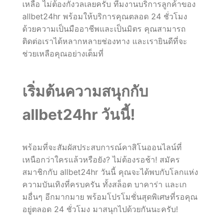
เหลือ ไม่ต้องกังวลเลยครับ ทีมงานบริการลูกค้าของ
allbet24hr พร้อมให้บริการคุณตลอด 24 ชั่วโมง
ด้วยความเป็นมืออาชีพและเป็นมิตร คุณสามารถ
ติดต่อเราได้หลากหลายช่องทาง และเรายินดีที่จะ
ช่วยเหลือคุณอย่างเต็มที่
เริ่มต้นความสนุกกับ
allbet24hr วันนี้!
พร้อมที่จะสัมผัสประสบการณ์คาสิโนออนไลน์ที่
เหนือกว่าใครแล้วหรือยัง? ไม่ต้องรอช้า! สมัคร
สมาชิกกับ allbet24hr วันนี้ คุณจะได้พบกับโลกแห่ง
ความบันเทิงที่ครบครัน ทั้งสล็อต บาคาร่า และเก
มอื่นๆ อีกมากมาย พร้อมโปรโมชั่นสุดพิเศษที่รอคุณ
อยู่ตลอด 24 ชั่วโมง มาสนุกไปด้วยกันนะครับ!
…