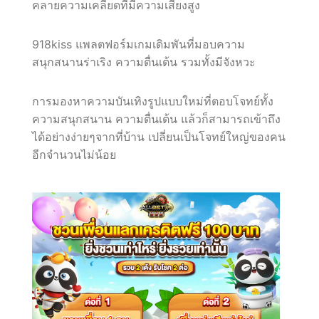
คลายความเคลียดที่มีความเสี่ยงสูง
918kiss แพลตฟอร์มเกมเดิมพันที่มอบความ
สนุกสนานร่าเริง ความตื่นเต้น รวมทั้งมีจังหวะ
การมองหาความบันเทิงรูปแบบใหม่ที่ตอบโจทย์ทั้ง
ความสนุกสนาน ความตื่นเต้น แล้วก็สามารถเข้าถึง
ได้อย่างง่ายๆจากที่บ้าน เปลี่ยนเป็นโจทย์ใหญ่ของคน
อีกจำนวนไม่น้อย