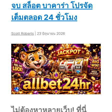
จบ สล็อต บาคาร่า โปรจัด
เงิน
เต็มตลอด 24 ชั่วโมง
รางวัล
Scott Roberts
|
23 มิถุนายน 2026
สูงสุด
กว่า
10
ล้าน
บาท
ไม่ต้องหาหลายเว็บ! ที่นี่