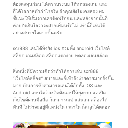
ต้องลงทุนก่อน ได้ทราบระบบ ได้ทดลองเกม และ
ก็ได้โอกาสทำกำไรจริง ถ้าคุณยังไม่เคยลอง ผม
ชี้แนะให้เริ่มจากเครดิตฟรีก่อน และหลังจากนั้นก็
ค่อยตัดสินใจว่าจะฝากเพิ่มหรือไม่ เท่านี้ก็เล่นได้
อย่างสบายใจมากขึ้นครับ
scr888 เล่นได้ทั้งยัง ios รวมทั้ง android เว็บไซต์
สล็อต เกมสล็อต สล็อตแตกง่าย ทดลองเล่นสล็อต
สิ่งหนึ่งที่มีความคิดว่าทำให้การเล่น scr888
“เว็บไซต์สล็อต” สบายและก็เข้าถึงง่ายดายมากยิ่งขึ้น
มาก เป็นการซึ่งสามารถเล่นได้อีกทั้ง iOS และ
Android แบบไม่ต้องติดตั้งแอปให้ยุ่งยาก แค่เปิด
เว็บไซต์ผ่านมือถือ ก็สามารถเข้าเล่นเกมสล็อตได้
ทันที ไม่ว่าจะอยู่ที่แหน่งใด เวลาใด ก็สนุกได้ตลอด