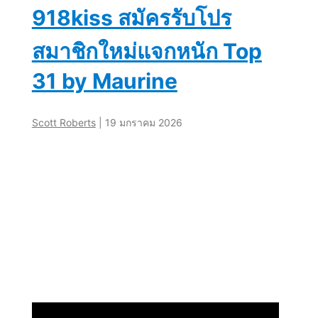
918kiss สมัครรับโปร
สมาชิกใหม่แจกหนัก Top
31 by Maurine
Scott Roberts
|
19 มกราคม 2026