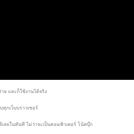
ง่าย และก็ใช้งานได้จริง
ับทุกเว็บบราวเซอร์
เลยในทันที ไม่ว่าจะเป็นคอมพิวเตอร์ โน้ตบุ๊ก