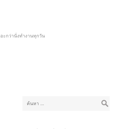
รชนะเงินจริง เงิน
อะกว่านั่งทำงานทุกวัน
Search
g
Contact
Welcome to the family!
for:
ค้นหา
สำหรับ: