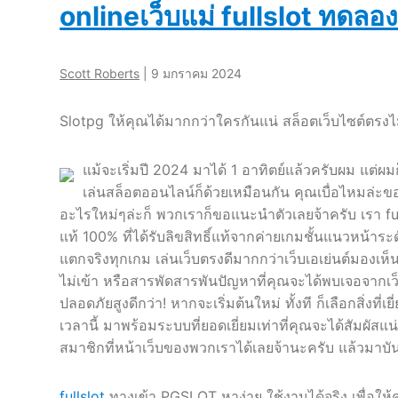
onlineเว็บแม่ fullslot ทดลอ
กับ
Scott Roberts
|
9 มกราคม 2024
โอกาส
Slotpg ให้คุณได้มากกว่าใครกันแน่ สล็อตเว็บไซต์ตรงไม่ผ
ใน
แม้จะเริ่มปี 2024 มาได้ 1 อาทิตย์แล้วครับผม แต่ผ
เล่นสล็อตออนไลน์ก็ด้วยเหมือนกัน คุณเบื่อไหมล่ะข
การ
อะไรใหม่ๆล่ะก็ พวกเราก็ขอแนะนำตัวเลยจ้าครับ เรา fulls
แท้ 100% ที่ได้รับลิขสิทธิ์แท้จากค่ายเกมชั้นแนวหน
แตกจริงทุกเกม เล่นเว็บตรงดีมากกว่าเว็บเอเย่นต์มองเห็น
ชนะ
ไม่เข้า หรือสารพัดสารพันปัญหาที่คุณจะได้พบเจอจากเว็
ปลอดภัยสูงดีกว่า! หากจะเริ่มต้นใหม่ ทั้งที ก็เลือกสิ่งที่เย
เงิน
เวลานี้ มาพร้อมระบบที่ยอดเยี่ยมเท่าที่คุณจะได้สัมผ
สมาชิกที่หน้าเว็บของพวกเราได้เลยจ้านะครับ แล้วมาบัน
จริง
fullslot
ทางเข้า PGSLOT หาง่าย ใช้งานได้จริง เพื่อให