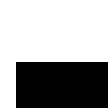
ถอน
ได้
ทันที