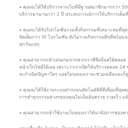
• คุณจะได้ใช้บริการจากเว็บที่มีฐานสมาชิกมากกว่า
บริการมานานกว่า 2 ปี ประสบการณ์การให้บริการเต็มที่
• คุณจะได้รับโปรโมชั่นรวมทั้งกิจกรรมที่เหมาะสมที่สุด
จัดเต็มกว่า 10 โปรโมชั่น ยังไม่รวมกิจกรรมดีๆที่พร้อมจ
ทุกวันแน่ๆ
• คุณสามารถเข้าเล่นเกมจากพวกเราพีจีสล็อตได้ตลอด 1
หน้าเว็บไซต์ได้เลย เพราะว่าเราเปิดให้บริการตลอด 24
จะกำเนิดปัญหาใดๆ แอดไม่นของเราจะช่วยเหลือและก็ด
• คุณจะได้ใช้งานระบบฝากถอนอัตโนมัติที่ดีเยี่ยมที่สุดต
การทำธุรกรรมต่างๆของคุณไม่เป็นอันตราย รวดเร็ว แล้ว
• คุณสามารถเข้าใช้งานเว็บของเราได้นานัปการช่องทาง