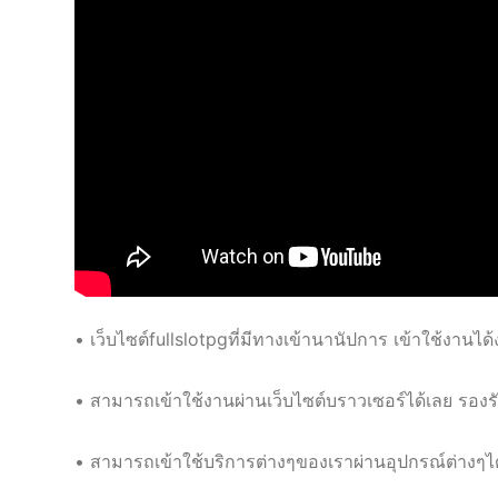
• เว็บไซต์fullslotpgที่มีทางเข้านานัปการ เข้าใช้งานได้
• สามารถเข้าใช้งานผ่านเว็บไซต์บราวเซอร์ได้เลย รองร
• สามารถเข้าใช้บริการต่างๆของเราผ่านอุปกรณ์ต่างๆได้