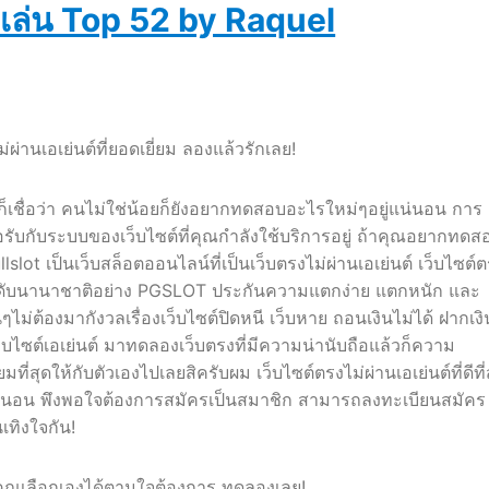
งเล่น Top 52 by Raquel
่านเอเย่นต์ที่ยอดเยี่ยม ลองแล้วรักเลย!
มก็เชื่อว่า คนไม่ใช่น้อยก็ยังอยากทดสอบอะไรใหม่ๆอยู่แน่นอน การ
อรับกับระบบของเว็บไซต์ที่คุณกำลังใช้บริการอยู่ ถ้าคุณอยากทดส
lot เป็นเว็บสล็อตออนไลน์ที่เป็นเว็บตรงไม่ผ่านเอเย่นต์ เว็บไซต์
้าระดับนานาชาติอย่าง PGSLOT ประกันความแตกง่าย แตกหนัก และ
ๆไม่ต้องมากังวลเรื่องเว็บไซต์ปิดหนี เว็บหาย ถอนเงินไม่ได้ ฝากเงิ
บไซต์เอเย่นต์ มาทดลองเว็บตรงที่มีความน่านับถือแล้วก็ความ
ี่ยมที่สุดให้กับตัวเองไปเลยสิครับผม เว็บไซต์ตรงไม่ผ่านเอเย่นต์ที่ดีที่
ัสแน่นอน พึงพอใจต้องการสมัครเป็นสมาชิก สามารถลงทะเบียนสมัคร
เทิงใจกัน!
้คุณเลือกเองได้ตามใจต้องการ ทดลองเลย!