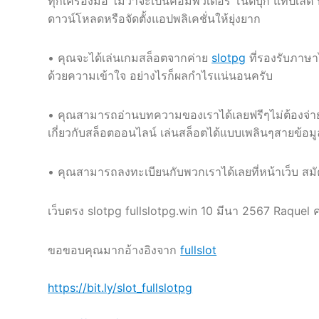
ทุกเครื่องมือ ไม่ว่าจะเป็นคอมพิวเตอร์ โน้ตบุ๊ก แท็ปเล็
ดาวน์โหลดหรือจัดตั้งแอปพลิเคชั่นให้ยุ่งยาก
• คุณจะได้เล่นเกมสล็อตจากค่าย
slotpg
ที่รองรับภาษา
ด้วยความเข้าใจ อย่างไรก็ผลกำไรแน่นอนครับ
• คุณสามารถอ่านบทความของเราได้เลยฟรีๆไม่ต้องจ่า
เกี่ยวกับสล็อตออนไลน์ เล่นสล็อตได้แบบเพลินๆสายข้อ
• คุณสามารถลงทะเบียนกับพวกเราได้เลยที่หน้าเว็บ สมัคร
เว็บตรง slotpg fullslotpg.win 10 มีนา 2567 Raquel คา
ขอขอบคุณมากอ้างอิงจาก
fullslot
https://bit.ly/slot_fullslotpg