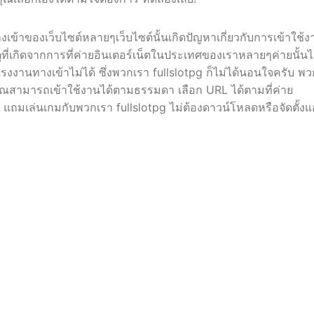
งเข้าของเว็บไซต์หลายๆเว็บไซต์นั้นเกิดปัญหาเกี่ยวกับการเข้าใช้ง
ตุที่เกิดจากการที่ค่ายอินเตอร์เน็ตในประเทศของเราหลายๆค่ายนั้นไ
งานทางเข้าไม่ได้ ซึ่งพวกเรา fullslotpg ก็ไม่ได้นอนใจครับ พว
ห้คุณสามารถเข้าใช้งานได้ตามธรรมดา เลือก URL ได้ตามที่ค่าย
้น แถมเล่นเกมกับพวกเรา fullslotpg ไม่ต้องดาวน์โหลดหรือจัดตั้ง