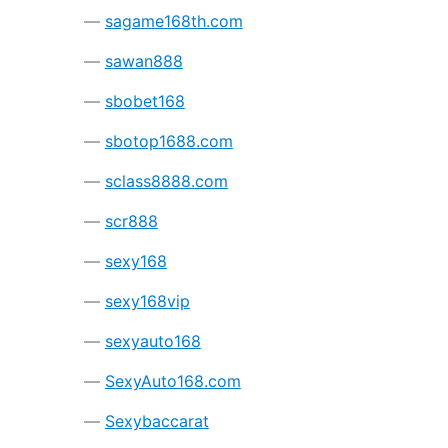
sagame168th.com
sawan888
sbobet168
sbotop1688.com
sclass8888.com
scr888
sexy168
sexy168vip
sexyauto168
SexyAuto168.com
Sexybaccarat