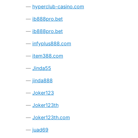
hyperclub-casino.com
ib888pro.bet
ib888pro.bet
infyplus888.com
item388.com
Jinda55
jinda888
Joker123
Joker123th
Joker123th.com
juad69