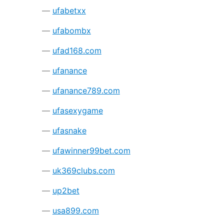
ufabetxx
ufabombx
ufad168.com
ufanance
ufanance789.com
ufasexygame
ufasnake
ufawinner99bet.com
uk369clubs.com
up2bet
usa899.com