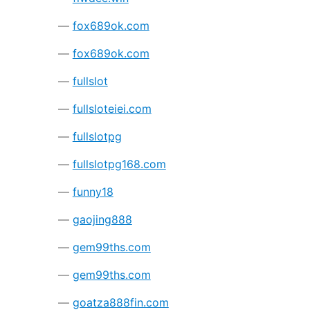
fox689ok.com
fox689ok.com
fullslot
fullsloteiei.com
fullslotpg
fullslotpg168.com
funny18
gaojing888
gem99ths.com
gem99ths.com
goatza888fin.com