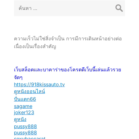
ถอน
ค้นหา
สำหรับ:
ได้
ความเร็วไม่ใช่สิ่งจำเป็น การมีการเดินหน้าอย่างต่อ
ทันที
เนื่องเป็นเรื่องสำคัญ
เว็บสล็อตและบาคาร่าของโครตดีเว็บนี้เล่นแล้วรวย
จัดๆ
https://918kissauto.tv
ดูหนังออนไลน์
ปั่นแตก66
sagame
joker123
ดูหนัง
pussy888
pussy888
sexybaccarat