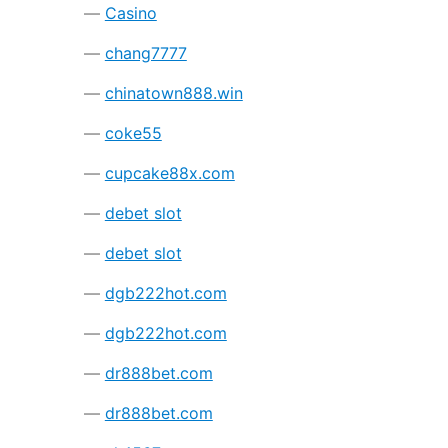
Casino
chang7777
chinatown888.win
coke55
cupcake88x.com
debet slot
debet slot
dgb222hot.com
dgb222hot.com
dr888bet.com
dr888bet.com