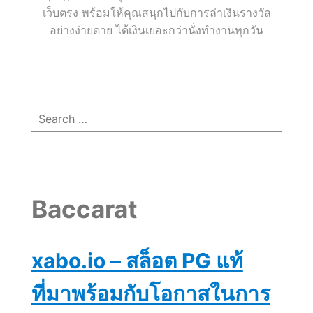
กับ
เว็บตรง พร้อมให้คุณสนุกไปกับการล่าเงินรางวัล
อย่างง่ายดาย ได้เงินเยอะกว่านั่งทำงานทุกวัน
Menu
☰
โอกาส
ใน
Search
for:
การ
ชนะ
Baccarat
เงิน
xabo.io – สล็อต PG แท้
จริง
ที่มาพร้อมกับโอกาสในการ