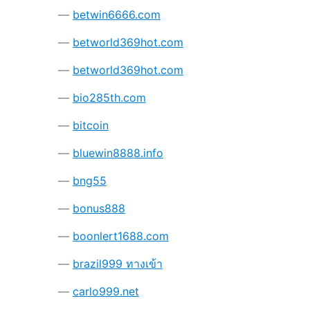
betwin6666.com
betworld369hot.com
betworld369hot.com
bio285th.com
bitcoin
bluewin8888.info
bng55
bonus888
boonlert1688.com
brazil999 ทางเข้า
carlo999.net