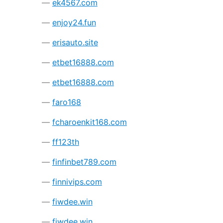
ek4567.com
enjoy24.fun
erisauto.site
etbet16888.com
etbet16888.com
faro168
fcharoenkit168.com
ff123th
finfinbet789.com
finnivips.com
fiwdee.win
fiwdee.win