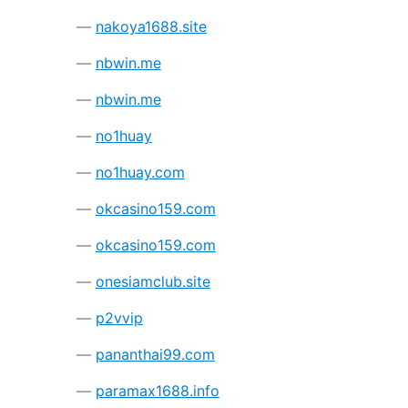
nakoya1688.site
nbwin.me
nbwin.me
no1huay
no1huay.com
okcasino159.com
okcasino159.com
onesiamclub.site
p2vvip
pananthai99.com
paramax1688.info