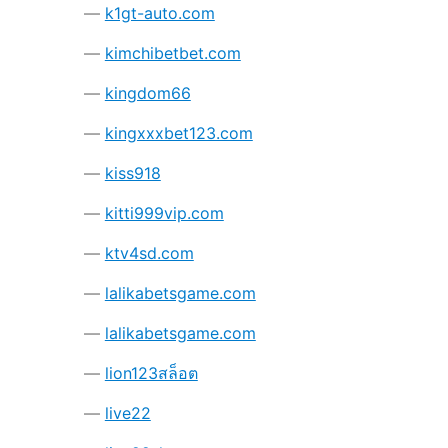
k1gt-auto.com
kimchibetbet.com
kingdom66
kingxxxbet123.com
kiss918
kitti999vip.com
ktv4sd.com
lalikabetsgame.com
lalikabetsgame.com
lion123สล็อต
live22