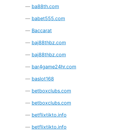
ba88th.com
babet555.com
Baccarat
baj88thbz.com
baj88thbz.com
bar4game24hr.com
baslot168
betboxclubs.com
betboxclubs.com
betflixtikto.info
betflixtikto.info