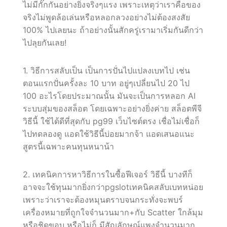
ไม่มีกั๊กกันอย่างยิ่งจริงๆแรง เพราะเหตุว่าเราคือของ
จริงไม่พูดล้อเล่นหรือหลอกลวงอย่างไม่ต้องสงสัย
100% ไปเลยนะ ถ้าอย่างนั้นสักครู่เรามาเริ่มกันดีกว่า
ไปลุยกันเลย!
1. วิธีการสลับเป็น เป็นการปั่นไปแปลงเบทไป เช่น
ตอนแรกปั่นครั้งละ 10 บาท อยู่ๆเปลี่ยนไป 20 ไป
100 อะไรโดยประมาณนั้น มันจะเป็นการหลอก AI
ระบบสุ่มของสล็อต โดยเฉพาะอย่างยิ่งค่าย สล็อตพีจี
วิธีนี้ ใช้ได้ดีที่สุดกับ pg99 เว็บไซต์ตรง เชื่อไม่เชื่อก็
ไปทดลองดู แอดใช้วิธีนี้บ่อยมากจ้า แอดเสนอแนะ
สูตรนี้เฉพาะคนทุนหนาน้า
2. เทคนิคการหาวิธีการในซื้อฟีเจอร์ วิธีนี้ บางทีก็
อาจจะใช้ทุนมากยิ่งกว่าpgslotเทคนิคสลับเบทหน่อย
เพราะว่าเราจะต้องหมุนตราบจนกระทั่งจะพบร์
เครื่องหมายที่ถูกใจจำนวนมาก+กับ Scatter ใกล้มุม
หรือชิดขอบ หรือไม่ก็ มีสัญลักษณ์แพงจำนวนมาก