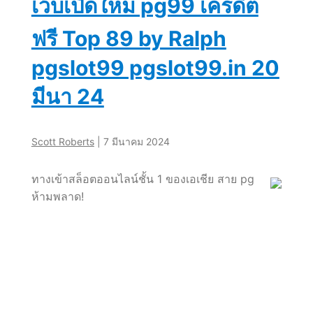
เว็บเปิดใหม่ pg99 เครดิต
เงิน
ฟรี Top 89 by Ralph
รางวัล
pgslot99 pgslot99.in 20
มีนา 24
สูงสุด
Scott Roberts
|
7 มีนาคม 2024
กว่า
ทางเข้าสล็อตออนไลน์ชั้น 1 ของเอเชีย สาย pg
10
ห้ามพลาด!
ล้าน
บาท