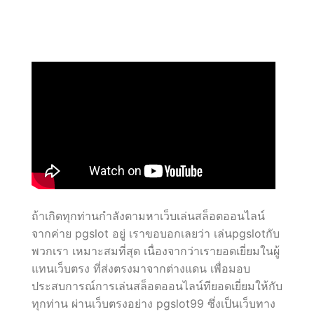
ถอน
ได้
ทันที
ถ้าเกิดทุกท่านกำลังตามหาเว็บเล่นสล็อตออนไลน์
จากค่าย pgslot อยู่ เราขอบอกเลยว่า เล่นpgslotกับ
พวกเรา เหมาะสมที่สุด เนื่องจากว่าเรายอดเยี่ยมในผู้
แทนเว็บตรง ที่ส่งตรงมาจากต่างแดน เพื่อมอบ
ประสบการณ์การเล่นสล็อตออนไลน์ทียอดเยี่ยมให้กับ
ทุกท่าน ผ่านเว็บตรงอย่าง pgslot99 ซึ่งเป็นเว็บทาง