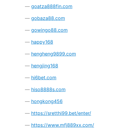
goatza888fin.com
gobaza88.com
gowingo88.com
happy168
hengheng9899.com
hengjing168
hi6bet.com
hiso8888s.com
hongkong456
https://sretthi99.bet/enter/
https://www.mfj889xx.com/