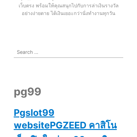
กับ
เว็บตรง พร้อมให้คุณสนุกไปกับการล่าเงินรางวัล
อย่างง่ายดาย ได้เงินเยอะกว่านั่งทำงานทุกวัน
Menu
☰
โอกาส
ใน
Search
for:
การ
ชนะ
pg99
เงิน
Pgslot99
จริง
websitePGZEED คาสิโน