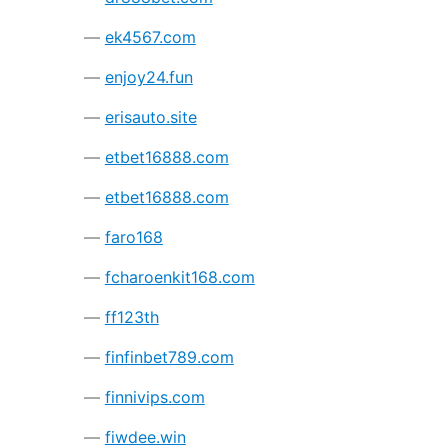
ek4567.com
enjoy24.fun
erisauto.site
etbet16888.com
etbet16888.com
faro168
fcharoenkit168.com
ff123th
finfinbet789.com
finnivips.com
fiwdee.win