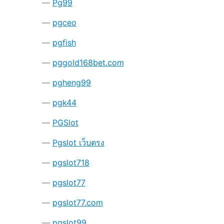
Pg99
pgceo
pgfish
pggold168bet.com
pgheng99
pgk44
PGSlot
Pgslot เว็บตรง
pgslot718
pgslot77
pgslot77.com
pgslot99