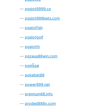
pgslot9999.co
pgslot999bets.com
pgslotfish
pgslotgolf
pgslotth
pgzeus88win.com
pgสล็อต
pokebet88
power999.net
premium66.info
proded888x.com