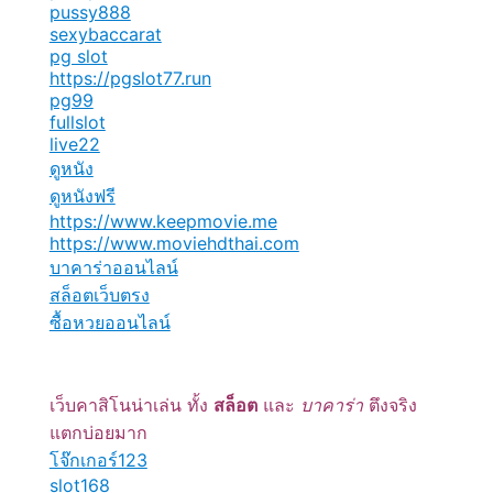
pussy888
sexybaccarat
pg slot
https://pgslot77.run
pg99
fullslot
live22
ดูหนัง
ดูหนังฟรี
https://www.keepmovie.me
https://www.moviehdthai.com
บาคาร่าออนไลน์
สล็อตเว็บตรง
ซื้อหวยออนไลน์
เว็บคาสิโนน่าเล่น ทั้ง
สล็อต
และ
บาคาร่า
ตึงจริง
แตกบ่อยมาก
โจ๊กเกอร์123
slot168