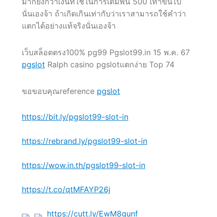
มากยิ่งกว่าเงินที่ใช้ในการเดิมพัน 500 เท่าขึ้นไป
นั่นเองจ้า ถ้าเกิดเกินเท่ากับว่าเราสามารถใช้คำว่า
แตกได้อย่างแท้จริงนั่นเองจ้า
เว็บสล็อตตรง100% pg99 Pgslot99.in 15 พ.ค. 67
pgslot
Ralph casino pgslotแตกง่าย Top 74
ขอขอบคุณreference
pgslot
https://bit.ly/pgslot99-slot-in
https://rebrand.ly/pgslot99-slot-in
https://wow.in.th/pgslot99-slot-in
https://t.co/qtMFAYP26j
https://cutt.ly/EwM8gunf