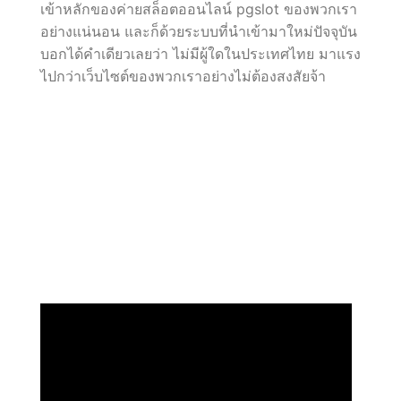
เข้าหลักของค่ายสล็อตออนไลน์ pgslot ของพวกเรา
อย่างแน่นอน และก็ด้วยระบบที่นำเข้ามาใหม่ปัจจุบัน
บอกได้คำเดียวเลยว่า ไม่มีผู้ใดในประเทศไทย มาแรง
ไปกว่าเว็บไซต์ของพวกเราอย่างไม่ต้องสงสัยจ้า