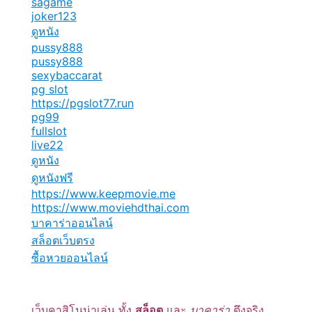
sagame
joker123
ดูหนัง
pussy888
pussy888
sexybaccarat
pg slot
https://pgslot77.run
pg99
fullslot
live22
ดูหนัง
ดูหนังฟรี
https://www.keepmovie.me
https://www.moviehdthai.com
บาคาร่าออนไลน์
สล็อตเว็บตรง
ซื้อหวยออนไลน์
เว็บคาสิโนน่าเล่น ทั้ง
สล็อต
และ
บาคาร่า
ตึงจริง