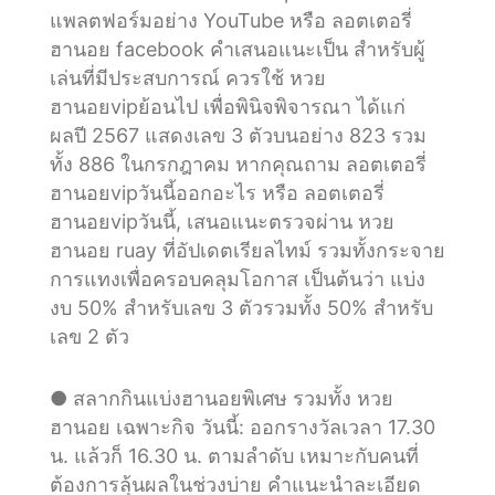
แพลตฟอร์มอย่าง YouTube หรือ ลอตเตอรี่
ฮานอย facebook คำเสนอแนะเป็น สำหรับผู้
เล่นที่มีประสบการณ์ ควรใช้ หวย
ฮานอยvipย้อนไป เพื่อพินิจพิจารณา ได้แก่
ผลปี 2567 แสดงเลข 3 ตัวบนอย่าง 823 รวม
ทั้ง 886 ในกรกฎาคม หากคุณถาม ลอตเตอรี่
ฮานอยvipวันนี้ออกอะไร หรือ ลอตเตอรี่
ฮานอยvipวันนี้, เสนอแนะตรวจผ่าน หวย
ฮานอย ruay ที่อัปเดตเรียลไทม์ รวมทั้งกระจาย
การแทงเพื่อครอบคลุมโอกาส เป็นต้นว่า แบ่ง
งบ 50% สำหรับเลข 3 ตัวรวมทั้ง 50% สำหรับ
เลข 2 ตัว
● สลากกินแบ่งฮานอยพิเศษ รวมทั้ง หวย
ฮานอย เฉพาะกิจ วันนี้: ออกรางวัลเวลา 17.30
น. แล้วก็ 16.30 น. ตามลำดับ เหมาะกับคนที่
ต้องการลุ้นผลในช่วงบ่าย คำแนะนำละเอียด