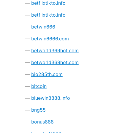
betflixtikto.info
betflixtikto.info
betwin666
betwin6666.com
betworld369hot.com
betworld369hot.com
bio285th.com
bitcoin
bluewin8888.info
bng55
bonus888