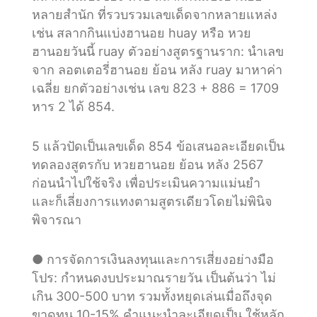
หลายสํานัก ที่รวบรวมเลขเด็ดจากหลายแหล่ง
เช่น สลากกินแบ่งฮานอย huay หรือ หวย
ฮานอยวันนี้ ruay ตัวอย่างสูตรฐานราก: นำเลข
จาก ลอตเตอรี่ฮานอย ย้อน หลัง ruay มาหาค่า
เฉลี่ย ยกตัวอย่างเช่น เลข 823 + 886 = 1709
หาร 2 ได้ 854.
5 แล้วปัดเป็นเลขเด็ด 854 ข้อเสนอละเอียดเป็น
ทดลองสูตรกับ หวยฮานอย ย้อน หลัง 2567
ก่อนนำไปใช้จริง เพื่อประเมินความแม่นยำ
และก็เลี่ยงการแทงตามสูตรเดียวโดยไม่พินิจ
พิจารณา
● การจัดการเงินลงทุนและการเสี่ยงอย่างมือ
โปร: กำหนดงบประมาณรายวัน เป็นต้นว่า ไม่
เกิน 300-500 บาท รวมทั้งหยุดเล่นเมื่อถึงจุด
ขาดทุน 10-15% คำแนะนำละเอียดเป็น ใช้หลัก