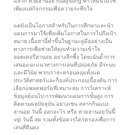
แล้วก็ หวยฮานอย huaysong ทำให้มันไม่ใช่
เพียงแค่กิจกรรมเพื่อความระทึกใจ
แต่ยังเป็นโอกาสสำหรับในการศึกษาและนำ
แผนการมาใช้เพื่อเพิ่มโอกาสในการไปถึงเป้า
หมาย เนื้อหานี้ทำขึ้นในฐานะคู่มืออย่างเป็น
ทางการเพื่อช่วยให้คุณทำความเข้าใจ
ลอตเตอรี่ฮานอย อย่างลึกซึ้ง โดยเน้นย้ำการ
เสนอแนะแนวทางการเล่นที่ปลอดภัย มีระบบ
และมีวินัย พวกเราจะครอบคลุมตั้งแต่
ประวัติศาสตร์และก็องค์ประกอบเบื้องต้น การ
เลือกแพลตฟอร์มที่เหมาะสม การวิเคราะห์
ข้อมูลย้อนไป การพัฒนาแผนการขั้นสูง การ
ติดตามผลปัจจุบัน อย่างเช่น สลากกินแบ่ง
ฮานอย วันนี้ ออกอะไร หรือ หวยฮานอยวันนี้
vip วันนี้ สด รวมทั้งข้อควรไตร่ตรองเพื่อการ
เล่นที่ยืนยง