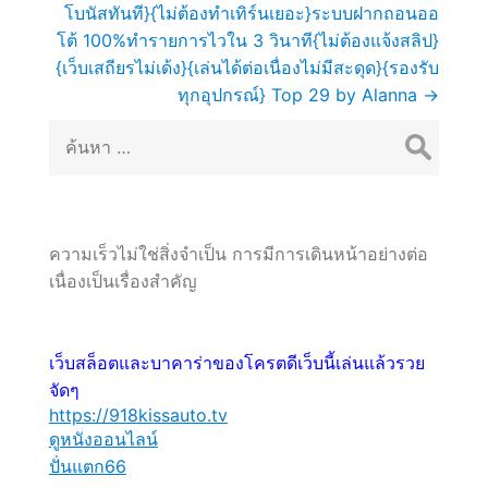
โบนัสทันที}{ไม่ต้องทำเทิร์นเยอะ}ระบบฝากถอนออ
โต้ 100%ทำรายการไวใน 3 วินาที{ไม่ต้องแจ้งสลิป}
{เว็บเสถียรไม่เด้ง}{เล่นได้ต่อเนื่องไม่มีสะดุด}{รองรับ
ทุกอุปกรณ์} Top 29 by Alanna
→
ค้นหา
สำหรับ:
ความเร็วไม่ใช่สิ่งจำเป็น การมีการเดินหน้าอย่างต่อ
เนื่องเป็นเรื่องสำคัญ
เว็บสล็อตและบาคาร่าของโครตดีเว็บนี้เล่นแล้วรวย
จัดๆ
https://918kissauto.tv
ดูหนังออนไลน์
ปั่นแตก66