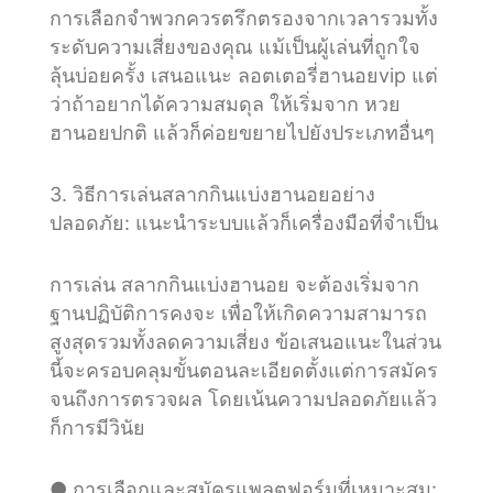
การเลือกจำพวกควรตรึกตรองจากเวลารวมทั้ง
ระดับความเสี่ยงของคุณ แม้เป็นผู้เล่นที่ถูกใจ
ลุ้นบ่อยครั้ง เสนอแนะ ลอตเตอรี่ฮานอยvip แต่
ว่าถ้าอยากได้ความสมดุล ให้เริ่มจาก หวย
ฮานอยปกติ แล้วก็ค่อยขยายไปยังประเภทอื่นๆ
3. วิธีการเล่นสลากกินแบ่งฮานอยอย่าง
ปลอดภัย: แนะนำระบบแล้วก็เครื่องมือที่จำเป็น
การเล่น สลากกินแบ่งฮานอย จะต้องเริ่มจาก
ฐานปฏิบัติการคงจะ เพื่อให้เกิดความสามารถ
สูงสุดรวมทั้งลดความเสี่ยง ข้อเสนอแนะในส่วน
นี้จะครอบคลุมขั้นตอนละเอียดตั้งแต่การสมัคร
จนถึงการตรวจผล โดยเน้นความปลอดภัยแล้ว
ก็การมีวินัย
● การเลือกและสมัครแพลตฟอร์มที่เหมาะสม: