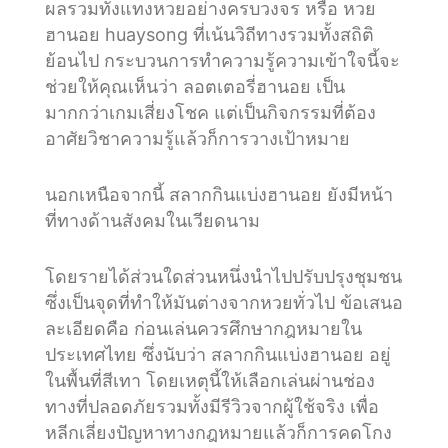
ผลรวมทั้งแทงหวยอย่างครบวงจร หรือ หวย
ฮานอย huaysong ที่เน้นวิถีทางรวมทั้งสถิติ
ย้อนไป กระบวนการทำความรู้ความเข้าใจนี้จะ
ช่วยให้คุณเห็นว่า ลอตเตอรี่ฮานอย เป็น
มากกว่าเกมเสี่ยงโชค แต่เป็นกิจกรรมที่ต้อง
อาศัยวิชาความรู้แล้วก็การวางเป้าหมาย
นอกเหนือจากนี้ สลากกินแบ่งฮานอย ยังมีหน้า
ที่ทางด้านสังคมในเวียดนาม
โดยรายได้ส่วนใดส่วนหนึ่งนำไปปรับปรุงชุมชน
ซึ่งเป็นจุดที่ทำให้มันต่างจากหวยทั่วไป ข้อเสนอ
ละเอียดคือ ก่อนเล่นควรศึกษากฎหมายใน
ประเทศไทย ซึ่งนับว่า สลากกินแบ่งฮานอย อยู่
ในพื้นที่สีเทา โดยเหตุนี้ให้เลือกเล่นผ่านช่อง
ทางที่ปลอดภัยรวมทั้งมีรีวิวจากผู้ใช้จริง เพื่อ
หลีกเลี่ยงปัญหาทางกฎหมายแล้วก็การคดโกง