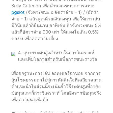
Kelly Criterion เพื่อคำนวณขนาดการแทง:
pgslot
(จังหวะชนะ x อัตราจ่าย – 1) / (อัตรา
จ่าย – 1) แล้วคูณด้วยเงินลงทุน เพื่อให้การเล่น
มีวินัยแล้วก็ยืนนาน อาทิเช่น ถ้าจังหวะชนะ 5%
แล้วก็อัตราจ่าย 900 เท่า ให้แทงไม่เกิน 0.5%
ของงบเพื่อลดความเสี่ยง
4. อุบายระดับสูงสำหรับในการวิเคราะห์
และเพิ่มโอกาสสำหรับเพื่อการชนะรางวัล
เพื่อยกฐานะการเล่น ลอตเตอรี่ฮานอย จากการ
ลุ้นโชคธรรมดาไปสู่การตัดสินใจที่เฉลียวฉลาด
คำแนะนำในส่วนนี้จะเน้นย้ำวิธีระดับสูงที่อาศัย
ข้อมูลและก็การวิเคราะห์ โดยอิงจากข้อมูลจริง
เพื่อความน่าเชื่อถือ