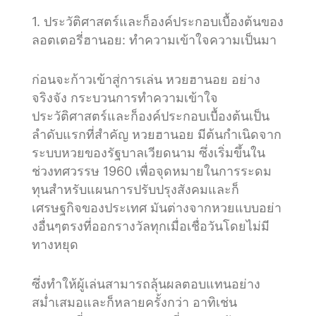
1. ประวัติศาสตร์และก็องค์ประกอบเบื้องต้นของ
ลอตเตอรี่ฮานอย: ทำความเข้าใจความเป็นมา
ก่อนจะก้าวเข้าสู่การเล่น หวยฮานอย อย่าง
จริงจัง กระบวนการทำความเข้าใจ
ประวัติศาสตร์และก็องค์ประกอบเบื้องต้นเป็น
ลำดับแรกที่สำคัญ หวยฮานอย มีต้นกำเนิดจาก
ระบบหวยของรัฐบาลเวียดนาม ซึ่งเริ่มขึ้นใน
ช่วงทศวรรษ 1960 เพื่อจุดหมายในการระดม
ทุนสำหรับแผนการปรับปรุงสังคมและก็
เศรษฐกิจของประเทศ มันต่างจากหวยแบบอย่า
งอื่นๆตรงที่ออกรางวัลทุกเมื่อเชื่อวันโดยไม่มี
ทางหยุด
ซึ่งทำให้ผู้เล่นสามารถลุ้นผลตอบแทนอย่าง
สม่ำเสมอและก็หลายครั้งกว่า อาทิเช่น