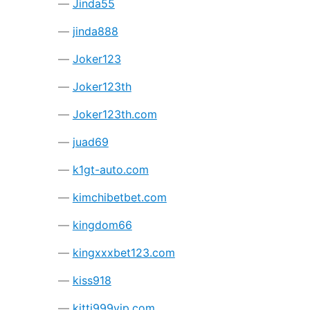
Jinda55
jinda888
Joker123
Joker123th
Joker123th.com
juad69
k1gt-auto.com
kimchibetbet.com
kingdom66
kingxxxbet123.com
kiss918
kitti999vip.com