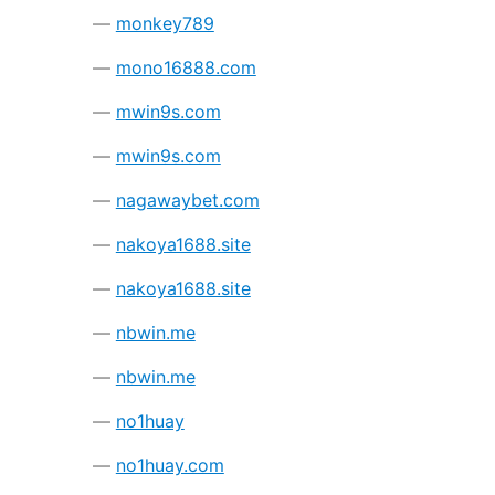
monkey789
mono16888.com
mwin9s.com
mwin9s.com
nagawaybet.com
nakoya1688.site
nakoya1688.site
nbwin.me
nbwin.me
no1huay
no1huay.com