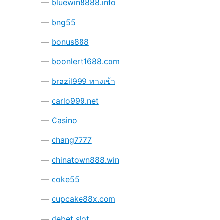
bluewin8888.info
bng55
bonus888
boonlert1688.com
brazil999 ทางเข้า
carlo999.net
Casino
chang7777
chinatown888.win
coke55
cupcake88x.com
debet slot