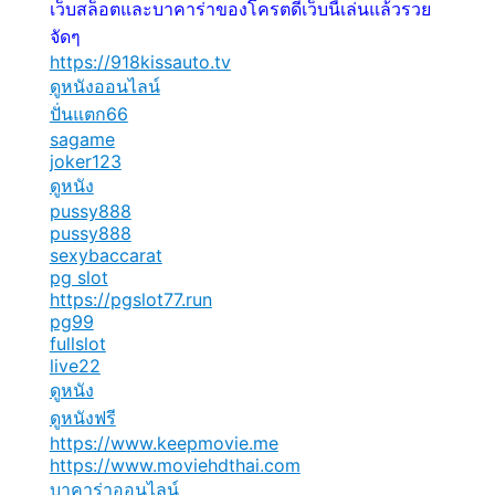
เว็บสล็อตและบาคาร่าของโครตดีเว็บนี้เล่นแล้วรวย
จัดๆ
https://918kissauto.tv
ดูหนังออนไลน์
ปั่นแตก66
sagame
joker123
ดูหนัง
pussy888
pussy888
sexybaccarat
pg slot
https://pgslot77.run
pg99
fullslot
live22
ดูหนัง
ดูหนังฟรี
https://www.keepmovie.me
https://www.moviehdthai.com
บาคาร่าออนไลน์