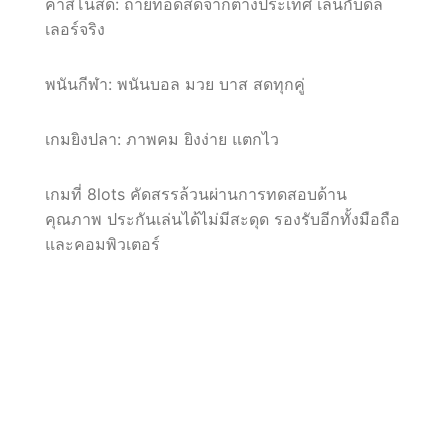
คาสิโนสด: ถ่ายทอดสดจากต่างประเทศ เล่นกับดีล
เลอร์จริง
พนันกีฬา: พนันบอล มวย บาส สดทุกคู่
เกมยิงปลา: ภาพคม ยิงง่าย แตกไว
เกมที่ 8lots คัดสรรล้วนผ่านการทดสอบด้าน
คุณภาพ ประกันเล่นได้ไม่มีสะดุด รองรับอีกทั้งมือถือ
และคอมพิวเตอร์