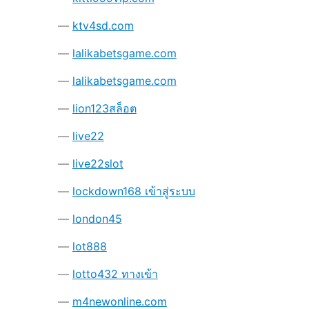
ktv4sd.com
lalikabetsgame.com
lalikabetsgame.com
lion123สล็อต
live22
live22slot
lockdown168 เข้าสู่ระบบ
london45
lot888
lotto432 ทางเข้า
m4newonline.com