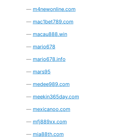
m4newonline.com
mac1bet789.com
macau888.win
mario678
mario678.info
mars95
medee989.com
meekin365day.com
mexicanoo.com
mfj889xx.com
mia88th.com