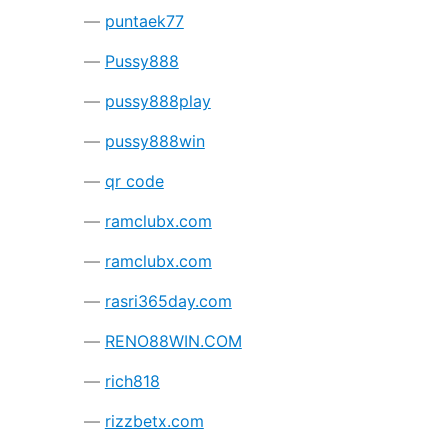
puntaek77
Pussy888
pussy888play
pussy888win
qr code
ramclubx.com
ramclubx.com
rasri365day.com
RENO88WIN.COM
rich818
rizzbetx.com