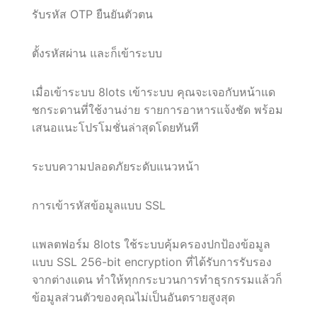
รับรหัส OTP ยืนยันตัวตน
ตั้งรหัสผ่าน และก็เข้าระบบ
เมื่อเข้าระบบ 8lots เข้าระบบ คุณจะเจอกับหน้าแด
ชกระดานที่ใช้งานง่าย รายการอาหารแจ้งชัด พร้อม
เสนอแนะโปรโมชั่นล่าสุดโดยทันที
ระบบความปลอดภัยระดับแนวหน้า
การเข้ารหัสข้อมูลแบบ SSL
แพลตฟอร์ม 8lots ใช้ระบบคุ้มครองปกป้องข้อมูล
แบบ SSL 256-bit encryption ที่ได้รับการรับรอง
จากต่างแดน ทำให้ทุกกระบวนการทำธุรกรรมแล้วก็
ข้อมูลส่วนตัวของคุณไม่เป็นอันตรายสูงสุด