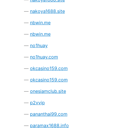
nakoya1688.site
nbwin.me
nbwin.me
no1huay
no1huay.com
okcasino159.com
okcasino159.com
onesiamclub.site
p2vvip
pananthai99.com
paramax1688.info