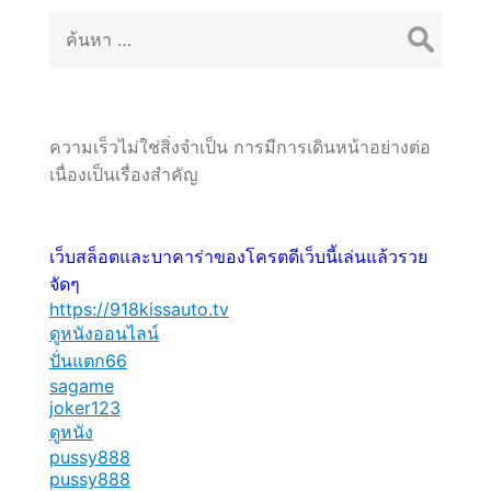
ค้นหา
สำหรับ:
ความเร็วไม่ใช่สิ่งจำเป็น การมีการเดินหน้าอย่างต่อ
เนื่องเป็นเรื่องสำคัญ
เว็บสล็อตและบาคาร่าของโครตดีเว็บนี้เล่นแล้วรวย
จัดๆ
https://918kissauto.tv
ดูหนังออนไลน์
ปั่นแตก66
sagame
joker123
ดูหนัง
pussy888
pussy888