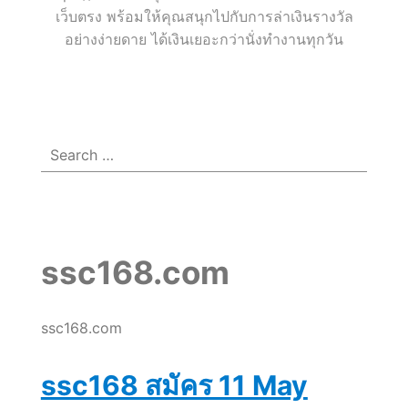
กับ
เว็บตรง พร้อมให้คุณสนุกไปกับการล่าเงินรางวัล
อย่างง่ายดาย ได้เงินเยอะกว่านั่งทำงานทุกวัน
Menu
☰
โอกาส
ใน
Search
for:
การ
ชนะ
ssc168.com
เงิน
ssc168.com
จริง
ssc168 สมัคร 11 May