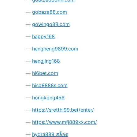
gobaza88.com
gowingo88.com
happy168
hengheng9899.com
hengjing168
hi6bet.com
hiso8888s.com
hongkong456
https://sretthi99.bet/enter/
https://www.mfj889xx.com/
hydra888 สล็อต