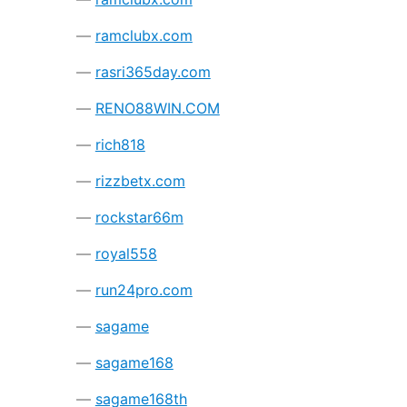
ramclubx.com
rasri365day.com
RENO88WIN.COM
rich818
rizzbetx.com
rockstar66m
royal558
run24pro.com
sagame
sagame168
sagame168th