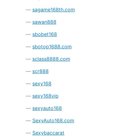
sagame168th.com
sawan888
sbobet168
sbotop1688.com
sclass8888.com
scr888
sexy168
sexy168vip
sexyauto168
SexyAuto168.com
Sexybaccarat