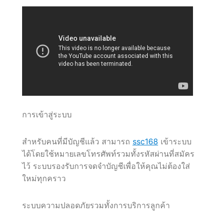
การเข้าสู่ระบบ
สำหรับคนที่มีบัญชีแล้ว สามารถ
ssc168
เข้าระบบ
ได้โดยใช้หมายเลขโทรศัพท์รวมทั้งรหัสผ่านที่สมัคร
ไว้ ระบบรองรับการจดจำบัญชีเพื่อให้คุณไม่ต้องใส่
ใหม่ทุกคราว
ระบบความปลอดภัยรวมทั้งการบริการลูกค้า