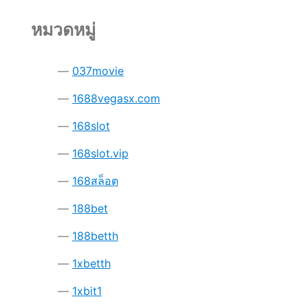
หมวดหมู่
037movie
1688vegasx.com
168slot
168slot.vip
168สล็อต
188bet
188betth
1xbetth
1xbit1