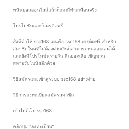
พนันบอลออนไลน์แล้วก็เกมกีฬาเสมือนจริง
โปรโมชั่นและก็เครดิตฟรี
สิ่งที่ทำให้ ssc168 เด่นคือ ssc168 เครดิตฟรี สำหรับ
สมาชิกใหม่ที่ไม่ต้องฝากเงินก็สามารถทดสอบเล่นได้
และยังมีโปรโมชั่นรายวัน คืนยอดเสีย เชิญชวน
สหายรับโบนัสอีกด้วย
วิธีสมัครและเข้าสู่ระบบ ssc168 อย่างง่าย
วิธีการลงทะเบียนสมัครสมาชิก
เข้าไปที่เว็บ ssc168
คลิกปุ่ม “ลงทะเบียน”