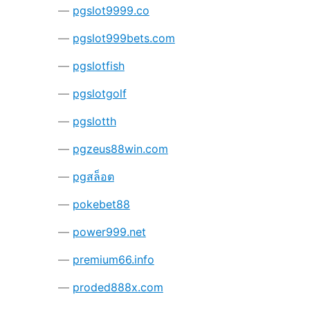
pgslot9999.co
pgslot999bets.com
pgslotfish
pgslotgolf
pgslotth
pgzeus88win.com
pgสล็อต
pokebet88
power999.net
premium66.info
proded888x.com