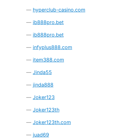
hyperclub-casino.com
ib888pro.bet
ib888pro.bet
infyplus888.com
item388.com
Jinda55
jinda888
Joker123
Joker123th
Joker123th.com
juad69