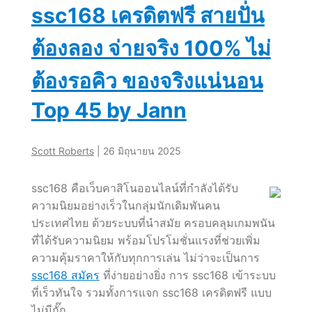
ssc168 เครดิตฟรี สายปั่น
เงิน
ต้องลอง จ่ายจริง 100% ไม่
รางวัล
ต้องรอคิว ของจริงแน่นอน
สูงสุด
Top 45 by Jann
กว่า
Scott Roberts
|
26 มิถุนายน 2025
10
ssc168 คือเว็บคาสิโนออนไลน์ที่กำลังได้รับ
ความนิยมอย่างเร็วในกลุ่มนักเดิมพันคน
ประเทศไทย ด้วยระบบที่นำสมัย ครอบคลุมเกมพนัน
ล้าน
ที่ได้รับความนิยม พร้อมโปรโมชั่นแรงที่ช่วยเพิ่ม
ความคุ้มราคาให้กับทุกการเล่น ไม่ว่าจะเป็นการ
บาท
ssc168 สมัคร
ที่ง่ายอย่างยิ่ง การ ssc168 เข้าระบบ
ที่เร็วทันใจ รวมทั้งการแจก ssc168 เครดิตฟรี แบบ
ไม่มีกั๊ก