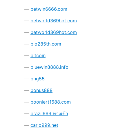
betwin6666.com
betworld369hot.com
betworld369hot.com
bio285th.com
bitcoin
bluewin8888.info
bng55
bonus888
boonlert1688.com
brazil999 ทางเข้า
carlo999.net