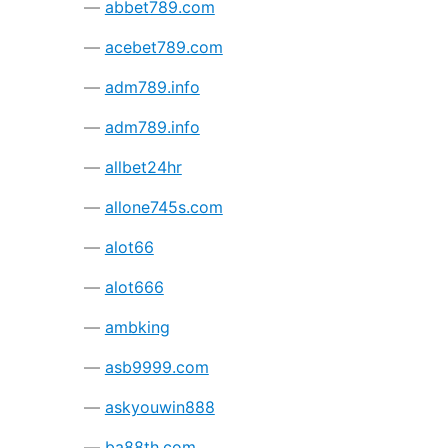
abbet789.com
acebet789.com
adm789.info
adm789.info
allbet24hr
allone745s.com
alot66
alot666
ambking
asb9999.com
askyouwin888
ba88th.com