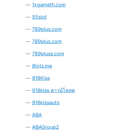
1xgameth.com
55slot
789plus.com
789plus.com
789pluss.com
8lots.me
918Kiss
918kiss ดาวน์โหลด
918kissauto
ABA
ABAGroup2