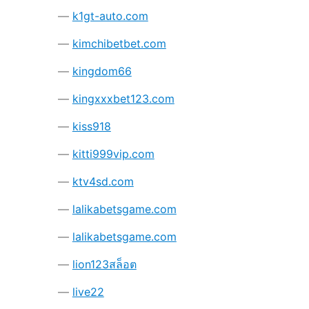
k1gt-auto.com
kimchibetbet.com
kingdom66
kingxxxbet123.com
kiss918
kitti999vip.com
ktv4sd.com
lalikabetsgame.com
lalikabetsgame.com
lion123สล็อต
live22