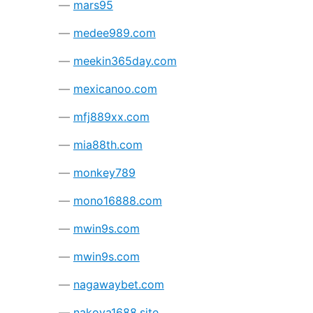
mars95
medee989.com
meekin365day.com
mexicanoo.com
mfj889xx.com
mia88th.com
monkey789
mono16888.com
mwin9s.com
mwin9s.com
nagawaybet.com
nakoya1688.site