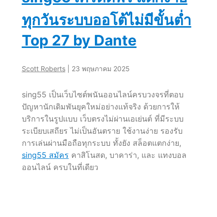
ทุกวันระบบออโต้ไม่มีขั้นต่ำ
Top 27 by Dante
Scott Roberts
|
23 พฤษภาคม 2025
sing55 เป็นเว็บไซต์พนันออนไลน์ครบวงจรที่ตอบ
ปัญหานักเดิมพันยุคใหม่อย่างแท้จริง ด้วยการให้
บริการในรูปแบบ เว็บตรงไม่ผ่านเอเย่นต์ ที่มีระบบ
ระเบียบเสถียร ไม่เป็นอันตราย ใช้งานง่าย รองรับ
การเล่นผ่านมือถือทุกระบบ ทั้งยัง สล็อตแตกง่าย,
sing55 สมัคร
คาสิโนสด, บาคาร่า, และ แทงบอล
ออนไลน์ ครบในที่เดียว