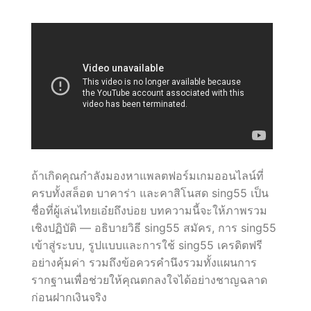
ถอน
ได้
ทันที
ถ้าเกิดคุณกำลังมองหาแพลตฟอร์มเกมออนไลน์ที่
ครบทั้งสล็อต บาคาร่า และคาสิโนสด sing55 เป็น
ชื่อที่ผู้เล่นไทยเอ๋ยถึงบ่อย บทความนี้จะให้ภาพรวม
เชิงปฏิบัติ — อธิบายวิธี sing55 สมัคร, การ sing55
เข้าสู่ระบบ, รูปแบบและการใช้ sing55 เครดิตฟรี
อย่างคุ้มค่า รวมถึงข้อควรคำนึงรวมทั้งแผนการ
รากฐานเพื่อช่วยให้คุณตกลงใจได้อย่างชาญฉลาด
ก่อนฝากเงินจริง