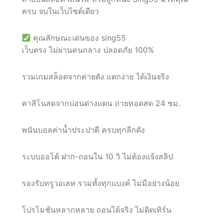
ครบ จบในเว็บไซต์เดียว
คุณลักษณะเด่นของ sing55
เว็บตรง ไม่ผ่านคนกลาง ปลอดภัย 100%
รวมเกมสล็อตจากค่ายดัง แตกง่าย ได้เงินจริง
คาสิโนสดจากบ่อนต่างแดน ถ่ายทอดสด 24 ชม.
พนันบอลค่าน้ำประปาดี ครบทุกลีกดัง
ระบบออโต้ ฝาก-ถอนใน 10 วิ ไม่ต้องแจ้งสลิป
รองรับทรูวอเลท รวมทั้งทุกแบงค์ ไม่มีอย่างน้อย
โปรโมชั่นหลากหลาย ถอนได้จริง ไม่ติดเทิร์น