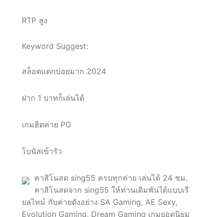
RTP สูง
Keyword Suggest:
สล็อตแตกบ่อยมาก 2024
ฝาก 1 บาทก็เล่นได้
เกมฮิตค่าย PG
โบนัสเข้ารัว
คาสิโนสด sing55 ครบทุกค่าย เล่นได้ 24 ชม.
คาสิโนสดจาก sing55 ให้ท่านเดิมพันได้แบบเรี
ยลไทม์ กับค่ายดังอย่าง SA Gaming, AE Sexy,
Evolution Gaming, Dream Gaming เกมยอดนิยม