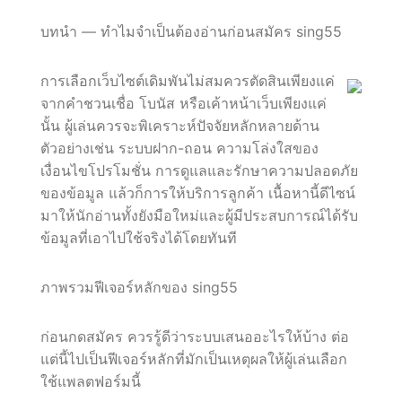
บทนำ — ทำไมจำเป็นต้องอ่านก่อนสมัคร sing55
การเลือกเว็บไซต์เดิมพันไม่สมควรตัดสินเพียงแค่
จากคำชวนเชื่อ โบนัส หรือเค้าหน้าเว็บเพียงแค่
นั้น ผู้เล่นควรจะพิเคราะห์ปัจจัยหลักหลายด้าน
ตัวอย่างเช่น ระบบฝาก-ถอน ความโล่งใสของ
เงื่อนไขโปรโมชั่น การดูแลและรักษาความปลอดภัย
ของข้อมูล แล้วก็การให้บริการลูกค้า เนื้อหานี้ดีไซน์
มาให้นักอ่านทั้งยังมือใหม่และผู้มีประสบการณ์ได้รับ
ข้อมูลที่เอาไปใช้จริงได้โดยทันที
ภาพรวมฟีเจอร์หลักของ sing55
ก่อนกดสมัคร ควรรู้ดีว่าระบบเสนออะไรให้บ้าง ต่อ
แต่นี้ไปเป็นฟีเจอร์หลักที่มักเป็นเหตุผลให้ผู้เล่นเลือก
ใช้แพลตฟอร์มนี้