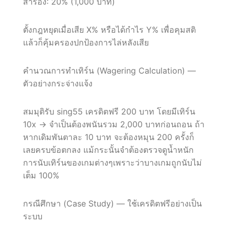
สำรอง: 20% (1,000 บาท)
ตั้งกฎหยุดเมื่อเสีย X% หรือได้กำไร Y% เพื่อคุมสติ
แล้วก็คุ้มครองปกป้องการไล่หลังเสีย
คำนวณการทำเทิร์น (Wagering Calculation) —
ตัวอย่างกระจ่างแจ้ง
สมมุติรับ sing55 เครดิตฟรี 200 บาท โดยมีเทิร์น
10x → จำเป็นต้องพนันรวม 2,000 บาทก่อนถอน ถ้า
หากเดิมพันตาละ 10 บาท จะต้องหมุน 200 ครั้งก็
เลยครบข้อตกลง แม้กระนั้นจำต้องตรวจดูน้ำหนัก
การนับเทิร์นของเกมต่างๆเพราะว่าบางเกมถูกนับไม่
เต็ม 100%
กรณีศึกษา (Case Study) — ใช้เครดิตฟรีอย่างเป็น
ระบบ