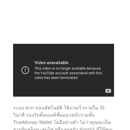
ระบบ ฝาก-ถอนอัตโนมัติ ใช้งานเร็วภายใน 10
วินาที รองรับทั้งแบงค์ชั้นแนวหน้ารวมทั้ง
TrueMoney Wallet ไม่มีอย่างต่ำ ไม่ว่าคุณจะเป็น
สายปั่นสล็อต เล่นไพ่ หรือลูกหนัง Sing55 มีให้คุณ