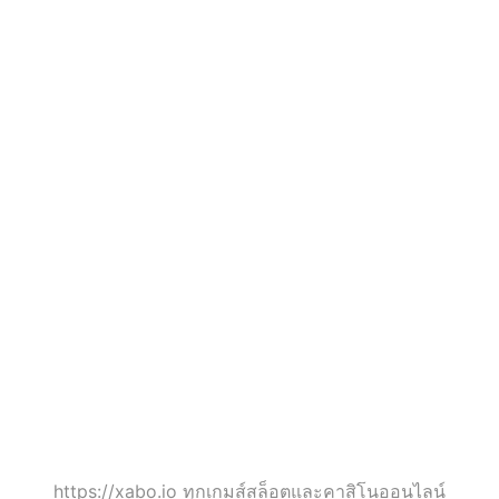
xabo.io
xabo.io - สล็อต PG
-
แท้ที่มาพร้อมกับ
สล็อต
โอกาสในการชนะ
PG
เงินจริง เงินรางวัล
แท้
สูงสุดกว่า 10 ล้าน
ที่มา
บาท ถอนได้ทันที
พร้อม
https://xabo.io ทุกเกมส์สล็อตและคาสิโนออนไลน์