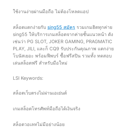
ใช้งานง่ายผ่านมือถือ ไม่ต้องโหลดแอป
สล็อตแตกง่ายกับ
sing55 สมัคร
รวมเกมฮิตทุกค่าย
sing55 ให้บริการเกมสล็อตจากค่ายชั้นแนวหน้า ดัง
เช่นว่า PG SLOT, JOKER GAMING, PRAGMATIC
PLAY, JILI, และก็ CQ9 รับประกันคุณภาพ แตกง่าย
โบนัสเยอะ พร้อมฟีพบร์ ซื้อฟรีสปิน รวมทั้ง ทดสอบ
เล่นสล็อตฟรี สำหรับมือใหม่
LSI Keywords:
สล็อตเว็บตรงไม่ผ่านเอเย่นต์
เกมสล็อตโทรศัพท์มือถือได้เงินจริง
สล็อตวอเลทไม่มีอย่างน้อย