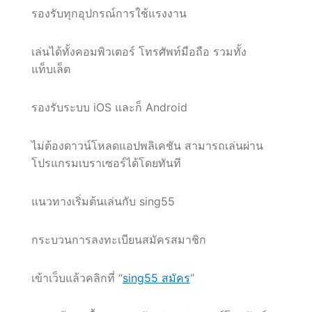
รองรับทุกอุปกรณ์การใช้แรงงาน
เล่นได้ทั้งคอมพิวเตอร์ โทรศัพท์มือถือ รวมทั้ง
แท็บเล็ต
รองรับระบบ iOS และก็ Android
ไม่ต้องดาวน์โหลดแอปพลิเคชัน สามารถเล่นผ่าน
โปรแกรมเบราเซอร์ได้โดยทันที
แนวทางเริ่มต้นเล่นกับ sing55
กระบวนการลงทะเบียนสมัครสมาชิก
เข้าเว็บแล้วคลิกที่ “
sing55 สมัคร
“