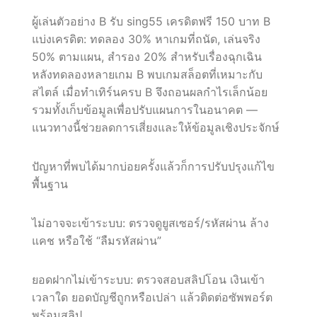
ผู้เล่นตัวอย่าง B รับ sing55 เครดิตฟรี 150 บาท B
แบ่งเครดิต: ทดลอง 30% หาเกมที่ถนัด, เล่นจริง
50% ตามแผน, สำรอง 20% สำหรับเรื่องฉุกเฉิน
หลังทดลองหลายเกม B พบเกมสล็อตที่เหมาะกับ
สไตล์ เมื่อทำเทิร์นครบ B จึงถอนผลกำไรเล็กน้อย
รวมทั้งเก็บข้อมูลเพื่อปรับแผนการในอนาคต —
แนวทางนี้ช่วยลดการเสี่ยงและให้ข้อมูลเชิงประจักษ์
ปัญหาที่พบได้มากบ่อยครั้งแล้วก็การปรับปรุงแก้ไข
พื้นฐาน
ไม่อาจจะเข้าระบบ: ตรวจดูยูสเซอร์/รหัสผ่าน ล้าง
แคช หรือใช้ “ลืมรหัสผ่าน”
ยอดฝากไม่เข้าระบบ: ตรวจสอบสลิปโอน เงินเข้า
เวลาใด ยอดบัญชีถูกหรือเปล่า แล้วติดต่อซัพพอร์ต
พร้อมสลิป