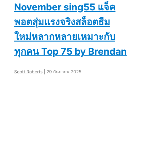
November sing55 แจ็ค
เงิน
พอตสุ่มแรงจริงสล็อตธีม
รางวัล
ใหม่หลากหลายเหมาะกับ
สูงสุด
ทุกคน Top 75 by Brendan
กว่า
Scott Roberts
|
29 กันยายน 2025
10
ล้าน
บาท