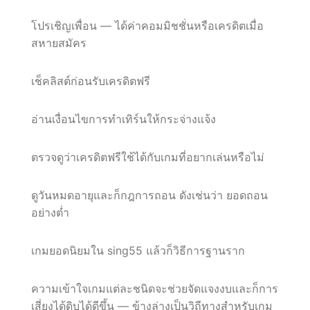
โปรเชิญเพื่อน — ได้ค่าคอมมิชชั่นหรือเครดิตเมื่อ
สหายสมัคร
เช็คลิสต์ก่อนรับเครดิตฟรี
อ่านเงื่อนไขการทำเทิร์นให้กระจ่างแจ้ง
ตรวจดูว่าเครดิตฟรีใช้ได้กับเกมที่อยากเล่นหรือไม่
ดูวันหมดอายุและก็กฎการถอน ดังเช่นว่า ยอดถอน
อย่างต่ำ
เกมยอดนิยมใน sing55 แล้วก็วิธีการฐานราก
ความเข้าใจเกมแต่ละชนิดจะช่วยจัดแจงงบและก็การ
เสี่ยงได้ดิบได้ดีขึ้น — ข้างล่างเป็นวิถีทางสำหรับเกม