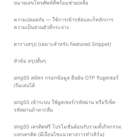
หมายเลขโทรศัพท์ที่พร้อมช่วยเหลือ
ความปลอดภัย — ใช้การเข้ารหัสและก็หลักการ
ความเป็นส่วนตัวที่กระจ่าง
ตารางสรุป (เหมาะสำหรับ Featured Snippet)
หัวข้อ สรุปสั้นๆ
sing55 สมัคร กรอกข้อมูล ยืนยัน OTP รับยูสเซอร์
เริ่มเล่นได้
sing55 เข้าระบบ ใช้ยูสเซอร์/รหัสผ่าน หรือรีเซ็ต
รหัสผ่านถ้าหากลืม
sing55 เครดิตฟรี โปรโมชั่นต้อนรับรวมทั้งกิจกรรม
แจกเครดิต (มีเงื่อนไขแนวทางการทำเทิร์น)