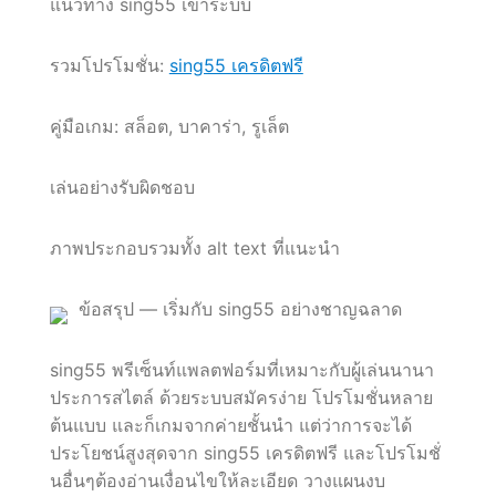
แนวทาง sing55 เข้าระบบ
รวมโปรโมชั่น:
sing55 เครดิตฟรี
คู่มือเกม: สล็อต, บาคาร่า, รูเล็ต
เล่นอย่างรับผิดชอบ
ภาพประกอบรวมทั้ง alt text ที่แนะนำ
ข้อสรุป — เริ่มกับ sing55 อย่างชาญฉลาด
sing55 พรีเซ็นท์แพลตฟอร์มที่เหมาะกับผู้เล่นนานา
ประการสไตล์ ด้วยระบบสมัครง่าย โปรโมชั่นหลาย
ต้นแบบ และก็เกมจากค่ายชั้นนำ แต่ว่าการจะได้
ประโยชน์สูงสุดจาก sing55 เครดิตฟรี และโปรโมชั่
นอื่นๆต้องอ่านเงื่อนไขให้ละเอียด วางแผนงบ