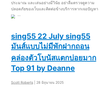
ประมาณ และเล่นอย่างมีวินัย อย่าลืมตรวจดูความ
ปลอดภัยของเว็บและติดต่อข้างบริการหากเจอปัญหา
…
sing55 22 July sing55
มันส์แบบไม่มีพักฝากถอน
คล่องตัวโบนัสแตกบ่อยมาก
Top 91 by Deanne
Scott Roberts
|
28 มิถุนายน 2025