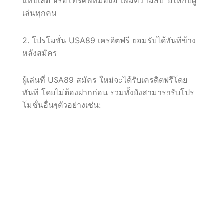
แท็บเล็ต หรือโทรศัพท์มือถือ เพิ่มความสบายให้กับผู้
เล่นทุกคน
2. โปรโมชั่น USA89 เครดิตฟรี ยอมรับได้ทันทีข้าง
หลังสมัคร
ผู้เล่นที่ USA89 สมัคร ใหม่จะได้รับเครดิตฟรีโดย
ทันที โดยไม่ต้องฝากก่อน รวมทั้งยังสามารถรับโปร
โมชั่นอื่นๆตัวอย่างเช่น: