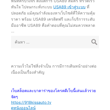
พันที่ครบวงจร ตั้งแต่การ USA89 สมัคร ที่รวดเร็ว
ทันใจ ไปจนกระทั่งระบบ
USA89 เข้าสู่ระบบ
ที่
ปลอดภัย แม้คุณกำลังมองหาเว็บไซต์ที่ให้ความคุ้ม
ราคา พร้อม USA89 เครดิตฟรี และก็บริการระดับ
มืออาชีพ USA89 คือคำตอบที่คุณไม่สมควรพลาด
…
ค้นหา
สำหรับ:
ความเร็วไม่ใช่สิ่งจำเป็น การมีการเดินหน้าอย่างต่อ
เนื่องเป็นเรื่องสำคัญ
เว็บสล็อตและบาคาร่าของโครตดีเว็บนี้เล่นแล้วรวย
จัดๆ
https://918kissauto.tv
ดูหนังออนไลน์