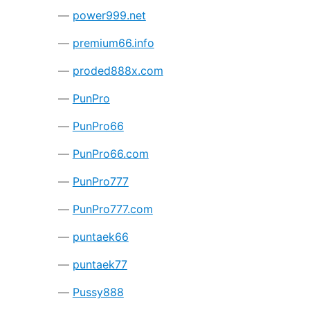
power999.net
premium66.info
proded888x.com
PunPro
PunPro66
PunPro66.com
PunPro777
PunPro777.com
puntaek66
puntaek77
Pussy888