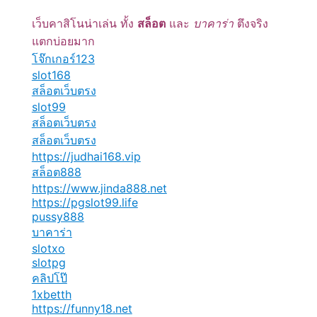
เว็บคาสิโนน่าเล่น ทั้ง
สล็อต
และ
บาคาร่า
ตึงจริง
แตกบ่อยมาก
โจ๊กเกอร์123
slot168
สล็อตเว็บตรง
slot99
สล็อตเว็บตรง
สล็อตเว็บตรง
https://judhai168.vip
สล็อต888
https://www.jinda888.net
https://pgslot99.life
pussy888
บาคาร่า
slotxo
slotpg
คลิปโป๊
1xbetth
https://funny18.net