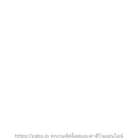
xabo.io
xabo.io - สล็อต PG
-
แท้ที่มาพร้อมกับ
สล็อต
โอกาสในการชนะ
PG
เงินจริง เงินรางวัล
แท้
สูงสุดกว่า 10 ล้าน
ที่มา
บาท ถอนได้ทันที
พร้อม
https://xabo.io ทุกเกมส์สล็อตและคาสิโนออนไลน์