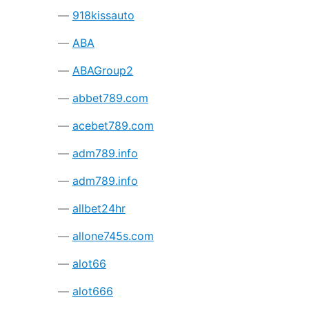
918kissauto
ABA
ABAGroup2
abbet789.com
acebet789.com
adm789.info
adm789.info
allbet24hr
allone745s.com
alot66
alot666