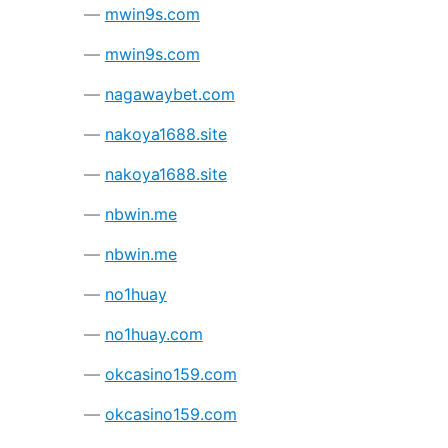
mwin9s.com
mwin9s.com
nagawaybet.com
nakoya1688.site
nakoya1688.site
nbwin.me
nbwin.me
no1huay
no1huay.com
okcasino159.com
okcasino159.com