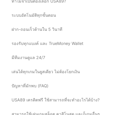
ทำไมจำเป็นต้องเลือก USA89?
ระบบอัตโนมัติทุกขั้นตอน
ฝาก-ถอนเร็วด้านใน 5 วินาที
รองรับทุกแบงค์ และ TrueMoney Wallet
มีทีมงานดูแล 24/7
เล่นได้ทุกเกมในยูสเดียว ไม่ต้องโยกเงิน
ปัญหาที่มักพบ (FAQ)
USA89 เครดิตฟรี ใช้สามารถที่จะทำอะไรได้บ้าง?
สามารถใช้เล่นเกมสล็อต คาสิโนสด และก็เกมอื่นๆ