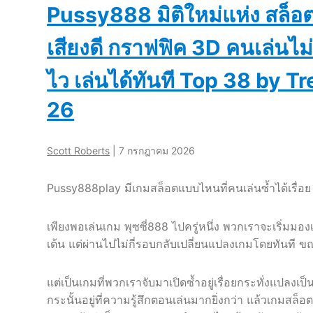
Pussy888 มิติใหม่แห่ง สล็อต
กับ
เสียงดี กราฟฟิค 3D คนเล่นไ
โอกาส
ไว เล่นได้ทันที Top 38 by
26
ใน
Scott Roberts
|
7 กรกฎาคม 2026
การ
Pussy888play มีเกมสล็อตแบบไหนที่คนเล่นซ้ำได้เรื่อย
ชนะ
เพียงพอเล่นเกม พุซซี่888 ไปครู่หนึ่ง พวกเราจะเริ่มมอง
เต้น แต่ผ่านไปไม่กี่รอบกลับเปลี่ยนแปลงเกมโดยทันที ข
เงิน
แต่เป็นเกมที่พวกเราจับมาเปิดซ้ำอยู่เรื่อยกระทั่งแปลงเป็น
จริง
กระนั้นอยู่ที่ความรู้สึกตอนเล่นมากยิ่งกว่า แล้วเกมสล็