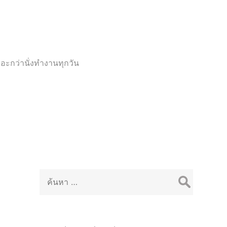
รชนะเงินจริง เงิน
อะกว่านั่งทำงานทุกวัน
Search
g
Contact
Welcome to the family!
for:
ค้นหา
สำหรับ: