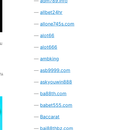
adm789.info
allbet24hr
allone745s.com
alot66
กม
alot666
อ
ambking
asb9999.com
็น
askyouwin888
ba88th.com
babet555.com
Baccarat
baj88thbz.com