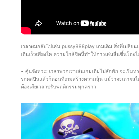
เวลาผมกลับไปเล่น pussy888play เกมเดิม สิ่งที่เปลี่ยนแปล
เดินเร็วเพียงใด ความใกล้ชิดนี้ทำให้การเล่นลื่นขึ้นโดย
• คุ้นจังหวะ: เวลาพวกเราเล่นเกมเดิมไปสักพัก จะเริ่
รกดสปินแล้วก็ตอนที่เกมสร้างความลุ้น แม้ว่าจะเดาผลไม
ต้องเสียเวลาปรับพฤติกรรมทุกคราว