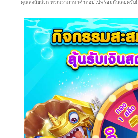
คุณสงสัยล่ะก็ พวกเรามาหาคำตอบไปพร้อมกันเลยครับ!
เงิน
รางวัล
สูงสุด
กว่า
10
ล้าน
บาท