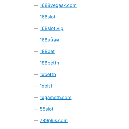
1688vegasx.com
168slot
168slot.vip
168สล็อต
188bet
188betth
1xbetth
1xbit1
1xgameth.com
55slot
789plus.com