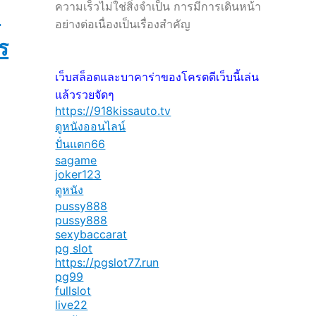
ความเร็วไม่ใช่สิ่งจำเป็น การมีการเดินหน้า
ง
อย่างต่อเนื่องเป็นเรื่องสำคัญ
ร
เว็บสล็อตและบาคาร่าของโครตดีเว็บนี้เล่น
แล้วรวยจัดๆ
https://918kissauto.tv
ดูหนังออนไลน์
ปั่นแตก66
sagame
joker123
ดูหนัง
pussy888
pussy888
sexybaccarat
pg slot
https://pgslot77.run
pg99
fullslot
live22