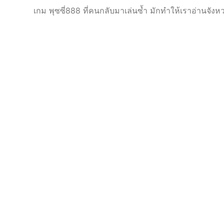
เกม พุซซี่888 ที่คนกลับมาเล่นซ้ำ มักทำให้เราอ่านจังห