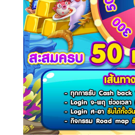
ถอน
ได้
ทันที