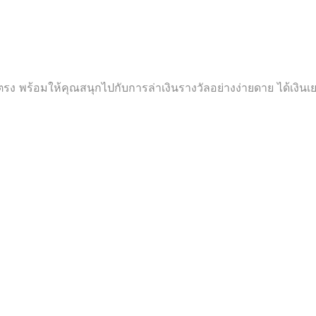
ท้ที่มาพร้อมกับโอกาสในกา
ง พร้อมให้คุณสนุกไปกับการล่าเงินรางวัลอย่างง่ายดาย ได้เงินเย
้านบาท ถอนได้ทันที
Blo