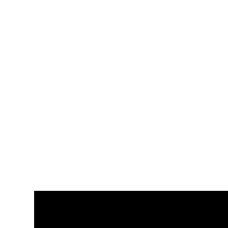
เงิน
รางวัล
สูงสุด
กว่า
10
ล้าน
บาท