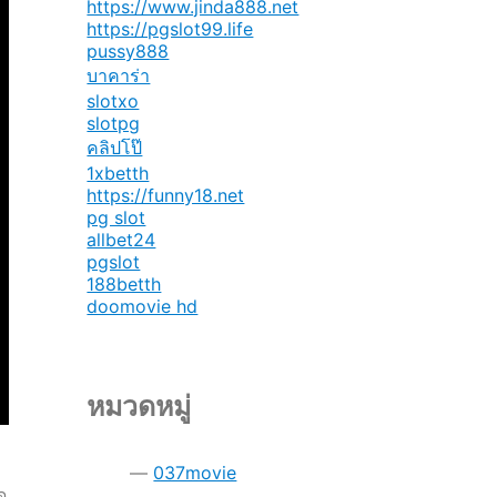
https://www.jinda888.net
https://pgslot99.life
pussy888
บาคาร่า
slotxo
slotpg
คลิปโป๊
1xbetth
https://funny18.net
pg slot
allbet24
pgslot
188betth
doomovie hd
หมวดหมู่
037movie
ด