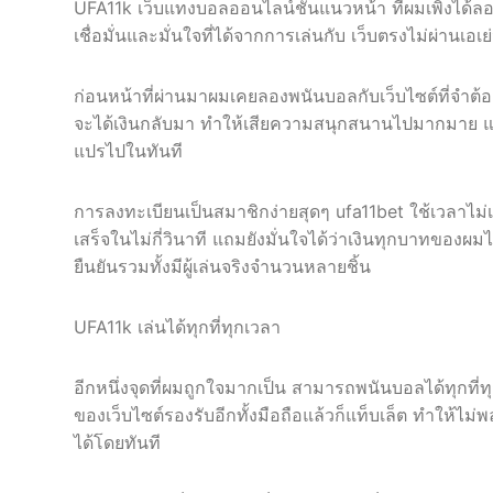
UFA11k เว็บแทงบอลออนไลน์ชั้นแนวหน้า ที่ผมเพิ่งได
เชื่อมั่นและมั่นใจที่ได้จากการเล่นกับ เว็บตรงไม่ผ่านเอเย
ก่อนหน้าที่ผ่านมาผมเคยลองพนันบอลกับเว็บไซต์ที่จำต้อ
จะได้เงินกลับมา ทำให้เสียความสนุกสนานไปมากมาย แม้ก
แปรไปในทันที
การลงทะเบียนเป็นสมาชิกง่ายสุดๆ ufa11bet ใช้เวลาไม
เสร็จในไม่กี่วินาที แถมยังมั่นใจได้ว่าเงินทุกบาทของผมไม
ยืนยันรวมทั้งมีผู้เล่นจริงจำนวนหลายชิ้น
UFA11k เล่นได้ทุกที่ทุกเวลา
อีกหนึ่งจุดที่ผมถูกใจมากเป็น สามารถพนันบอลได้ทุกที่ทุ
ของเว็บไซต์รองรับอีกทั้งมือถือแล้วก็แท็บเล็ต ทำให
ได้โดยทันที