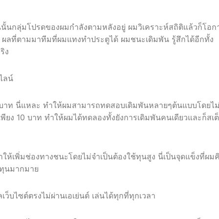
ม
้นกลุ่มโปรดของผมกำลังตามหลังอยู่ ผมวิเคราะห์สถิติแล้วก็โอก
ลที่ตามมาทีมที่ผมแทงทำประตูได้ ผมชนะเดิมพัน รู้สึกได้อีกทั้ง
ริง
ไลน์
 10 บาท นี่แหละ ทำให้ผมสามารถทดสอบเดิมพันหลายๆต้นแบบโดยไม
ันเพียง 10 บาท ทำให้ผมได้ทดลองทั้งยังการเดิมพันคนเดียวและก็สเต
เพิ่มช่องทางชนะโดยไม่จำเป็นต้องใช้ทุนสูง นี่เป็นจุดแข็งที่ผมค
ลงทุนมากมาย
็บไซต์ตรงไม่ผ่านเอเย่นต์ เล่นได้ทุกที่ทุกเวลา