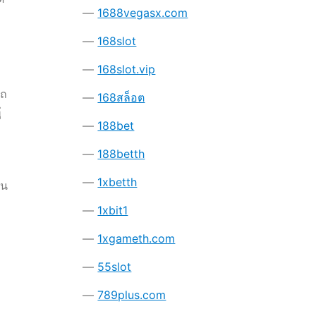
1688vegasx.com
168slot
168slot.vip
รถ
168สล็อต
่
188bet
188betth
์
1xbetth
คน
1xbit1
1xgameth.com
55slot
789plus.com