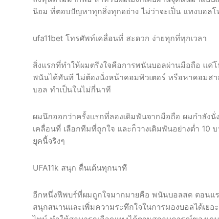
นิยม ที่ตอบปัญหาทุกสิ่งทุกอย่าง ไม่ว่าจะเป็น แทงบอ
ufa11bet โทรศัพท์เคลื่อนที่ สะดวก ง่ายทุกที่ทุกเวลา
สิ่งแรกที่ทำให้ผมตรึงใจคือการพนันบอลผ่านมือถือ แค
พนันได้ทันที ไม่ต้องนั่งหน้าคอมพิวเตอร์ หรือหาคอมสาธ
บอล ทำเป็นในไม่กี่นาที
ผมนึกออกว่าครั้งแรกที่ลองเดิมพันจากมือถือ ผมกำลังน
เคลื่อนที่ เลือกทีมที่ถูกใจ และก็วางเดิมพันอย่างต่ำ
ยุคนี้จริงๆ
UFA11k สนุก ตื่นเต้นทุกนาที
อีกหนึ่งฟีพบร์ที่ผมถูกใจมากมายคือ พนันบอลสด ตอนแร
สนุกสนานและเพิ่มความระทึกใจในการมองบอลได้เยอะมาก