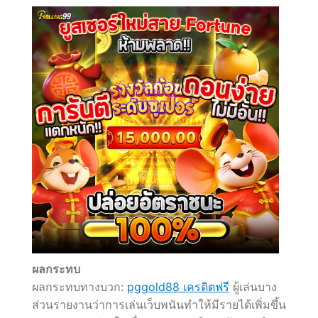
ผลกระทบ
ผลกระทบทางบวก:
pggold88 เครดิตฟรี
ผู้เล่นบาง
ส่วนรายงานว่าการเล่นเว็บพนันทำให้มีรายได้เพิ่มขึ้น