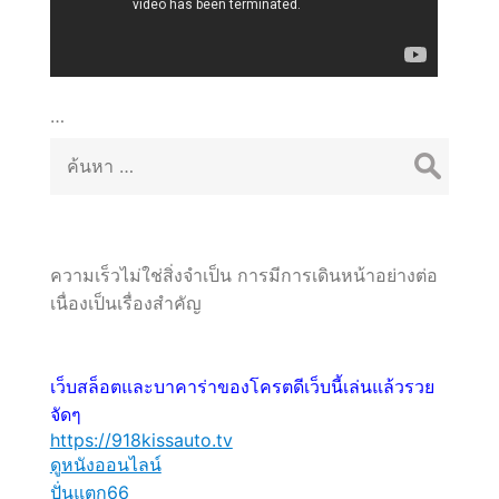
…
ค้นหา
สำหรับ:
ความเร็วไม่ใช่สิ่งจำเป็น การมีการเดินหน้าอย่างต่อ
เนื่องเป็นเรื่องสำคัญ
เว็บสล็อตและบาคาร่าของโครตดีเว็บนี้เล่นแล้วรวย
จัดๆ
https://918kissauto.tv
ดูหนังออนไลน์
ปั่นแตก66