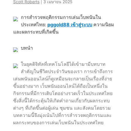
Scott Roberts
|
3 เมษายน 2025
การสำรวจพฤติกรรมการเล่นเว็บพนันใน
ประเทศไทย:
pggold88 เข้าสู่ระบบ
ความนิยม
และผลกระทบที่เกิดขึ้น
บทนำ
ในยุคดิจิทัลที่เทคโนโลยีได้เข้ามามีบทบาท
สำคัญในชีวิตประจำวันของเรา การเข้าถึงการ
เล่นพนันออนไลน์ก็ดูเหมือนจะกลายเป็นเรื่องที่ง่าย
ขึ้นอย่างมาก เว็บพนันออนไลน์ได้ถือเป็นหนึ่งใน
กิจกรรมที่มีการเติบโตอย่างรวดเร็วในประเทศไทย
ซึ่งสิ่งนี้ได้กระตุ้นให้เกิดคำถามเกี่ยวกับผลกระทบ
ต่างๆ ที่เกิดขึ้นต่อผู้เล่น ชุมชน และสังคมโดยรวม
บทความนี้จึงมุ่งเน้นไปที่การสำรวจพฤติกรรมและ
ผลกระทบของการเล่นเว็บพนันในประเทศไทย