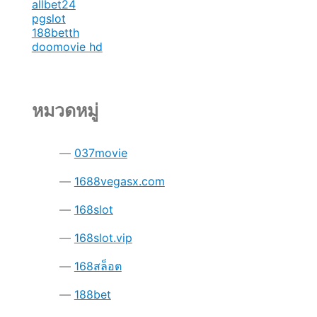
allbet24
pgslot
188betth
doomovie hd
หมวดหมู่
037movie
1688vegasx.com
168slot
168slot.vip
168สล็อต
188bet