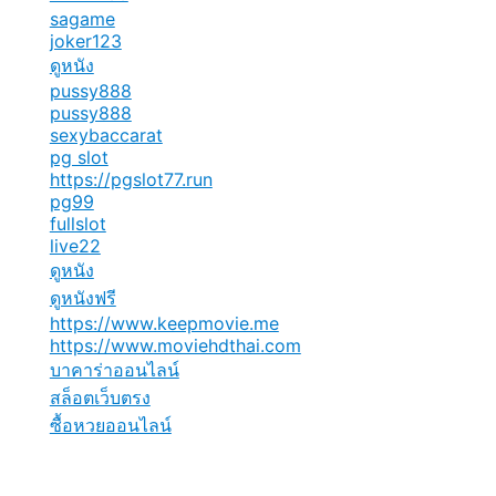
sagame
joker123
ดูหนัง
pussy888
pussy888
sexybaccarat
pg slot
https://pgslot77.run
pg99
fullslot
live22
ดูหนัง
ดูหนังฟรี
https://www.keepmovie.me
https://www.moviehdthai.com
บาคาร่าออนไลน์
สล็อตเว็บตรง
ซื้อหวยออนไลน์