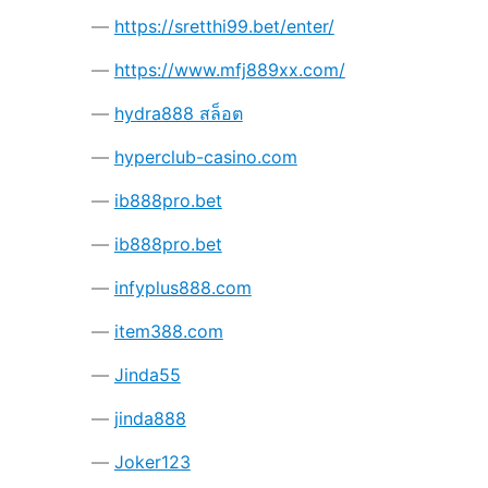
https://sretthi99.bet/enter/
https://www.mfj889xx.com/
hydra888 สล็อต
hyperclub-casino.com
ib888pro.bet
ib888pro.bet
infyplus888.com
item388.com
Jinda55
jinda888
Joker123