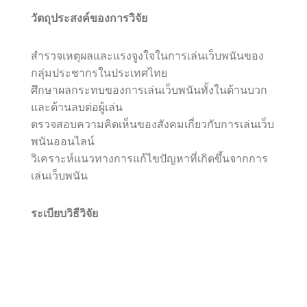
วัตถุประสงค์ของการวิจัย
สำรวจเหตุผลและแรงจูงใจในการเล่นเว็บพนันของ
กลุ่มประชากรในประเทศไทย
ศึกษาผลกระทบของการเล่นเว็บพนันทั้งในด้านบวก
และด้านลบต่อผู้เล่น
ตรวจสอบความคิดเห็นของสังคมเกี่ยวกับการเล่นเว็บ
พนันออนไลน์
วิเคราะห์แนวทางการแก้ไขปัญหาที่เกิดขึ้นจากการ
เล่นเว็บพนัน
ระเบียบวิธีวิจัย