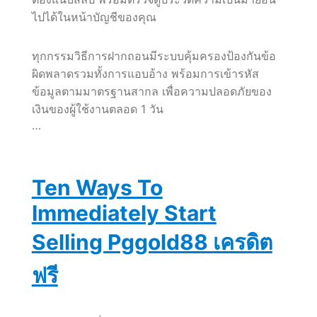
ไปได้ในหน้าบัญชีของคุณ
ทุกกรรมวิธีการฝากถอนมีระบบคุ้มครองป้องกันข้อ
ผิดพลาดรวมทั้งการแอบอ้าง พร้อมการเข้ารหัส
ข้อมูลตามมาตรฐานสากล เพื่อความปลอดภัยของ
เงินของผู้ใช้งานตลอด 1 วัน
…
Ten Ways To
Immediately Start
Selling Pggold88 เครดิต
ฟรี