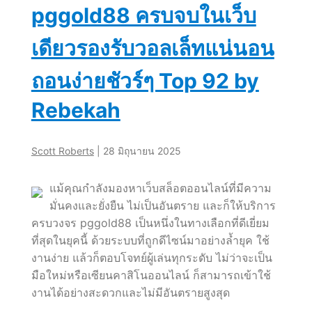
pggold88 ครบจบในเว็บ
เงิน
เดียวรองรับวอลเล็ทแน่นอน
รางวัล
ถอนง่ายชัวร์ๆ Top 92 by
สูงสุด
Rebekah
กว่า
Scott Roberts
|
28 มิถุนายน 2025
10
แม้คุณกำลังมองหาเว็บสล็อตออนไลน์ที่มีความ
มั่นคงและยั่งยืน ไม่เป็นอันตราย และก็ให้บริการ
ครบวงจร pggold88 เป็นหนึ่งในทางเลือกที่ดีเยี่ยม
ล้าน
ที่สุดในยุคนี้ ด้วยระบบที่ถูกดีไซน์มาอย่างล้ำยุค ใช้
งานง่าย แล้วก็ตอบโจทย์ผู้เล่นทุกระดับ ไม่ว่าจะเป็น
บาท
มือใหม่หรือเซียนคาสิโนออนไลน์ ก็สามารถเข้าใช้
งานได้อย่างสะดวกและไม่มีอันตรายสูงสุด