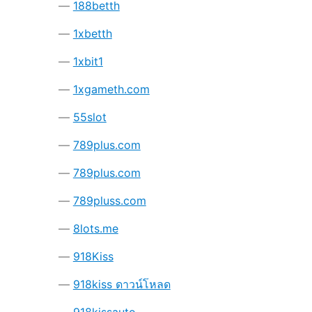
188betth
1xbetth
1xbit1
1xgameth.com
55slot
789plus.com
789plus.com
789pluss.com
8lots.me
918Kiss
918kiss ดาวน์โหลด