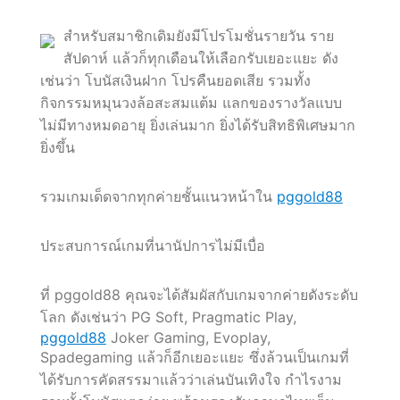
สำหรับสมาชิกเดิมยังมีโปรโมชั่นรายวัน ราย
สัปดาห์ แล้วก็ทุกเดือนให้เลือกรับเยอะแยะ ดัง
เช่นว่า โบนัสเงินฝาก โปรคืนยอดเสีย รวมทั้ง
กิจกรรมหมุนวงล้อสะสมแต้ม แลกของรางวัลแบบ
ไม่มีทางหมดอายุ ยิ่งเล่นมาก ยิ่งได้รับสิทธิพิเศษมาก
ยิ่งขึ้น
รวมเกมเด็ดจากทุกค่ายชั้นแนวหน้าใน
pggold88
ประสบการณ์เกมที่นานัปการไม่มีเบื่อ
ที่ pggold88 คุณจะได้สัมผัสกับเกมจากค่ายดังระดับ
โลก ดังเช่นว่า PG Soft, Pragmatic Play,
pggold88
Joker Gaming, Evoplay,
Spadegaming แล้วก็อีกเยอะแยะ ซึ่งล้วนเป็นเกมที่
ได้รับการคัดสรรมาแล้วว่าเล่นบันเทิงใจ กำไรงาม