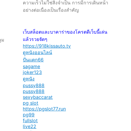
ความเร็วไม่ใช่สิ่งจำเป็น การมีการเดินหน้า
อย่างต่อเนื่องเป็นเรื่องสำคัญ
เว็บสล็อตและบาคาร่าของโครตดีเว็บนี้เล่น
แล้วรวยจัดๆ
ลุม
https://918kissauto.tv
ก
ดูหนังออนไลน์
ปั่นแตก66
sagame
joker123
ดูหนัง
pussy888
pussy888
sexybaccarat
pg slot
https://pgslot77.run
pg99
fullslot
live22