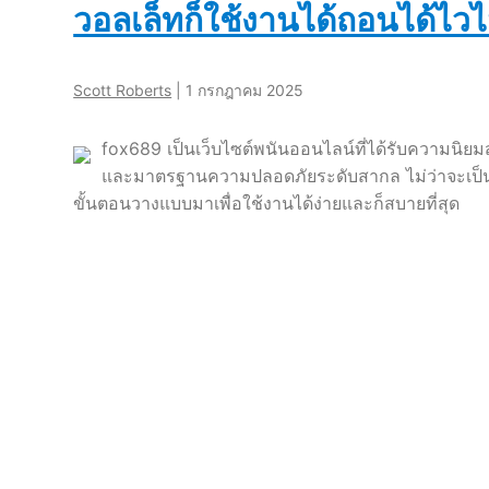
วอลเล็ทก็ใช้งานได้ถอนได้ไวไม
กับ
Scott Roberts
|
1 กรกฎาคม 2025
โอกาส
fox689 เป็นเว็บไซต์พนันออนไลน์ที่ได้รับความนิยมส
และมาตรฐานความปลอดภัยระดับสากล ไม่ว่าจะเป็น
ใน
ขั้นตอนวางแบบมาเพื่อใช้งานได้ง่ายและก็สบายที่สุด
การ
ชนะ
เงิน
จริง