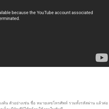
งต้น ตัวอย่างเช่น ชื่อ หมายเลขโทรศัพท์ รวมทั้งรหัสผ่าน แล้วต่อ