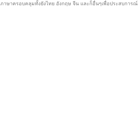
แปลภาษาครอบคลุมทั้งยังไทย อังกฤษ จีน และก็อื่นๆเพื่อประสบการณ์