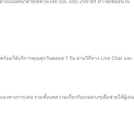
สอย่างแน่นหนาด้วยเทคโนโลยี SSL แบบ 256-bit ทำให้เชื่อมั่นใน
อมให้บริการคุณทุกวันตลอด 1 วัน ผ่านวิถีทาง Live Chat และ
วทางการเล่น รวมทั้งบทความเกี่ยวกับเกมต่างๆเพื่อช่วยให้ผู้เล่