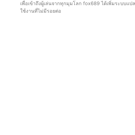
เพื่อเข้าถึงผู้เล่นจากทุกมุมโลก fox689 ได้เพิ่มระบบ
ใช้งานที่ไม่มีรอยต่อ