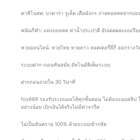
คาสิโนสด: บาคาร่า รูเล็ต เสือมังกร ถ่ายทอดสดจากบ่อ
พนันกีฬา: แทงบอลสด ค่าน้ำประปาดี อัปเดตผลแบบเรีย
หวยออนไลน์: หวยไทย หวยลาว ลอตเตอรี่ยี่กี ออกรางวัล
ระบบฝาก-ถอนทันสมัย อัตโนมัติเต็มระบบ
ฝากถอนง่ายใน 30 วินาที
fox689 รองรับระบบออโต้ทุกขั้นตอน ไม่ต้องแนบสลิป ใช
อย่างน้อย เบิกเงินได้จริงไม่มีค่าจารีต
ไม่เป็นอันตราย 100% ด้วยระบบเข้ารหัส