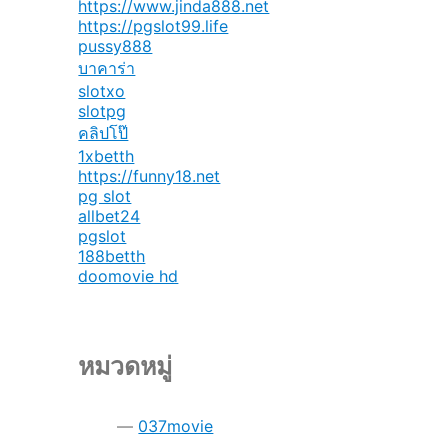
https://www.jinda888.net
https://pgslot99.life
pussy888
บาคาร่า
slotxo
slotpg
คลิปโป๊
1xbetth
https://funny18.net
pg slot
allbet24
pgslot
188betth
doomovie hd
หมวดหมู่
037movie