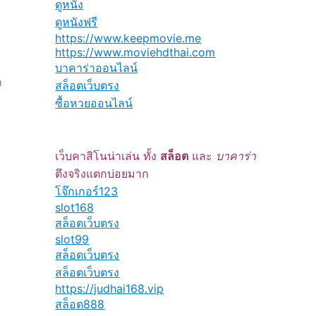
ดูหนัง
ดูหนังฟรี
https://www.keepmovie.me
https://www.moviehdthai.com
บาคาร่าออนไลน์
ก
สล็อตเว็บตรง
ซื้อหวยออนไลน์
เว็บคาสิโนน่าเล่น ทั้ง
สล็อต
และ
บาคาร่า
ตึงจริงแตกบ่อยมาก
โจ๊กเกอร์123
slot168
สล็อตเว็บตรง
slot99
สล็อตเว็บตรง
สล็อตเว็บตรง
https://judhai168.vip
สล็อต888