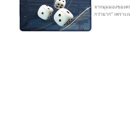
จากมุมมองของคนเล
ถอน
กว่ามาก” เพราะเห
ได้
ทันที