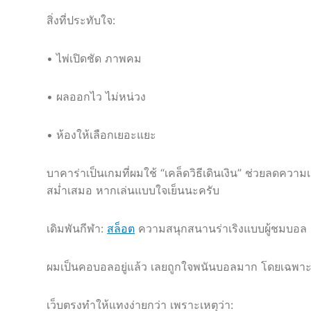
สิ่งที่ประทับใจ:
• ไพ่เปิดชัด ภาพคม
• ผลออกไว ไม่หน่วง
• ห้องให้เลือกเยอะแยะ
บาคาร่าเป็นเกมที่ผมใช้ “เคล็ดวิธีเดินเงิน” ช่วยลดควา
สม่ำเสมอ หากเล่นแบบใจเย็นนะครับ
เดิมพันกีฬา:
สล็อต
ความสนุกสนานร่าเริงแบบผู้ชมบอล r
ผมเป็นคอบอลอยู่แล้ว เลยถูกใจพนันบอลมาก โดยเฉพาะอย่
เว็บตรงทำให้แทงง่ายกว่า เพราะเหตุว่า: