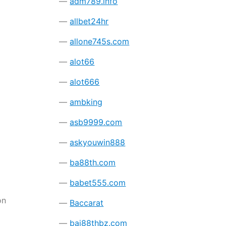
adm789.info
allbet24hr
allone745s.com
alot66
alot666
ambking
asb9999.com
askyouwin888
ba88th.com
babet555.com
on
Baccarat
baj88thbz.com