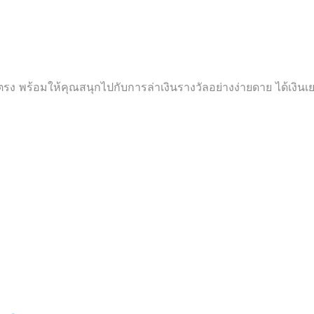
ท้ที่มาพร้อมกับโอกาสในกา
ง พร้อมให้คุณสนุกไปกับการล่าเงินรางวัลอย่างง่ายดาย ได้เงินเย
้านบาท ถอนได้ทันที
Blo