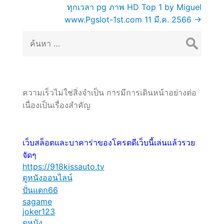
ทุกเวลา pg ภาพ HD Top 1 by Miguel
www.Pgslot-1st.com 11 มี.ค. 2566
→
ค้นหา
สำหรับ:
ความเร็วไม่ใช่สิ่งจำเป็น การมีการเดินหน้าอย่างต่อ
เนื่องเป็นเรื่องสำคัญ
เว็บสล็อตและบาคาร่าของโครตดีเว็บนี้เล่นแล้วรวย
จัดๆ
https://918kissauto.tv
ดูหนังออนไลน์
ปั่นแตก66
sagame
joker123
ดูหนัง