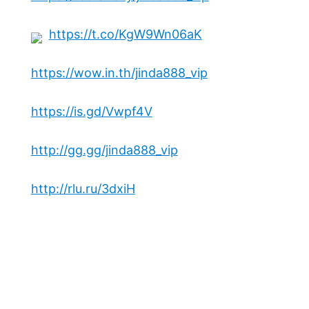
https://t.co/KgW9Wn06aK
https://wow.in.th/jinda888_vip
https://is.gd/Vwpf4V
http://gg.gg/jinda888_vip
http://rlu.ru/3dxiH