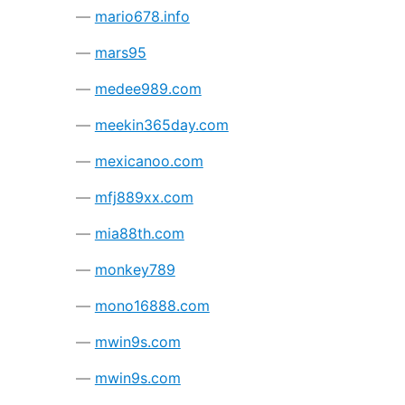
mario678.info
mars95
medee989.com
meekin365day.com
mexicanoo.com
mfj889xx.com
mia88th.com
monkey789
mono16888.com
mwin9s.com
mwin9s.com