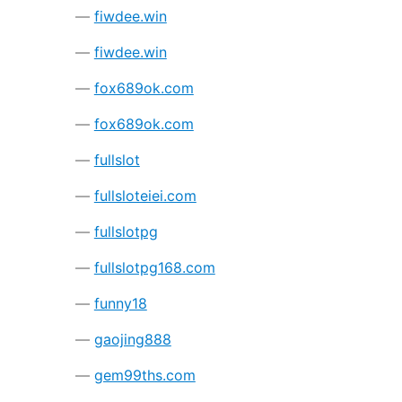
fiwdee.win
fiwdee.win
fox689ok.com
fox689ok.com
fullslot
fullsloteiei.com
fullslotpg
fullslotpg168.com
funny18
gaojing888
gem99ths.com