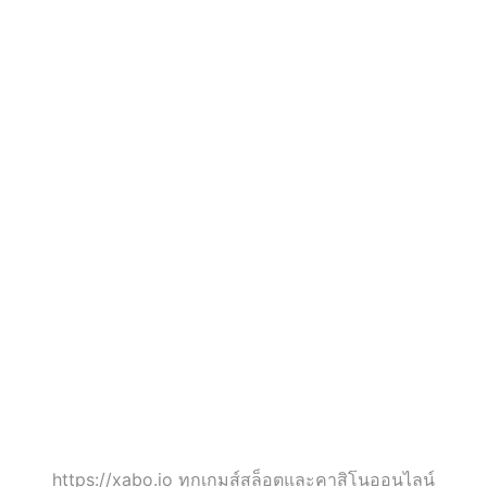
xabo.io
xabo.io - สล็อต PG
-
แท้ที่มาพร้อมกับ
สล็อต
โอกาสในการชนะ
PG
เงินจริง เงินรางวัล
แท้
สูงสุดกว่า 10 ล้าน
ที่มา
บาท ถอนได้ทันที
พร้อม
https://xabo.io ทุกเกมส์สล็อตและคาสิโนออนไลน์