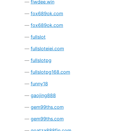
fiwdee.win
fox689ok.com
fox689ok.com
fullslot
fullsloteiei.com
fullslotpg
fullslotpg168.com
funny18
gaojing888
gem99ths.com
gem99ths.com
goatza888fin.com