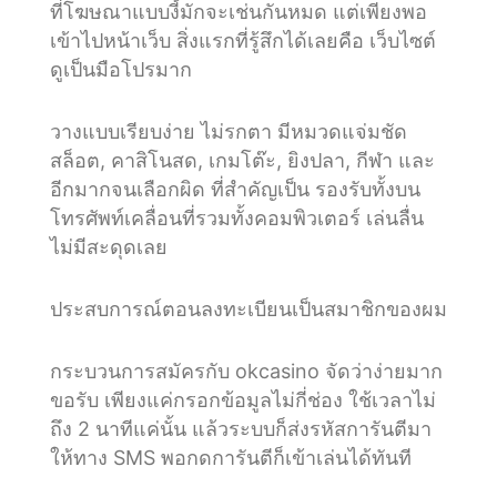
ที่โฆษณาแบบงี้มักจะเช่นกันหมด แต่เพียงพอ
เข้าไปหน้าเว็บ สิ่งแรกที่รู้สึกได้เลยคือ เว็บไซต์
ดูเป็นมือโปรมาก
วางแบบเรียบง่าย ไม่รกตา มีหมวดแจ่มชัด
สล็อต, คาสิโนสด, เกมโต๊ะ, ยิงปลา, กีฬา และ
อีกมากจนเลือกผิด ที่สำคัญเป็น รองรับทั้งบน
โทรศัพท์เคลื่อนที่รวมทั้งคอมพิวเตอร์ เล่นลื่น
ไม่มีสะดุดเลย
ประสบการณ์ตอนลงทะเบียนเป็นสมาชิกของผม
กระบวนการสมัครกับ okcasino จัดว่าง่ายมาก
ขอรับ เพียงแค่กรอกข้อมูลไม่กี่ช่อง ใช้เวลาไม่
ถึง 2 นาทีแค่นั้น แล้วระบบก็ส่งรหัสการันตีมา
ให้ทาง SMS พอกดการันตีก็เข้าเล่นได้ทันที