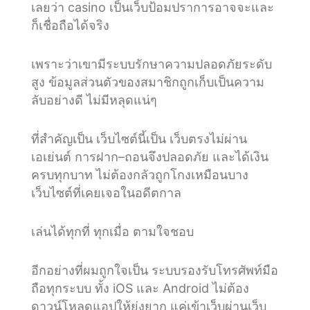
เลยว่า casino เป็นเว็บป้อมปราการอาจจะและ
ก็เชื่อถือได้จริง
เพราะว่าเขามีระบบรักษาความปลอดภัยระดับ
สูง ข้อมูลส่วนตัวของสมาชิกถูกเก็บเป็นความ
ลับอย่างดี ไม่มีหลุดแน่ๆ
ที่สำคัญเป็น เว็บไซต์นี้เป็น เว็บตรงไม่ผ่าน
เอเย่นต์ การฝาก–ถอนจึงปลอดภัย และได้เงิน
ครบทุกบาท ไม่ต้องกลัวถูกโกงเหมือนบาง
เว็บไซต์ที่เคยเจอในอดีตกาล
เล่นได้ทุกที่ ทุกเมื่อ ตามใจชอบ
อีกอย่างที่ผมถูกใจเป็น ระบบรองรับโทรศัพท์มือ
ถือทุกระบบ ทั้ง iOS และ Android ไม่ต้อง
ดาวน์โหลดแอปให้ยุ่งยาก แค่เข้าเว็บผ่านเว็บ