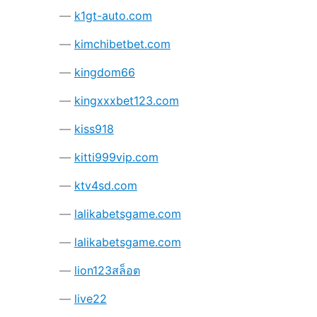
k1gt-auto.com
kimchibetbet.com
kingdom66
kingxxxbet123.com
kiss918
kitti999vip.com
ktv4sd.com
lalikabetsgame.com
lalikabetsgame.com
lion123สล็อต
live22