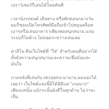
เบราว์เซอร์ก็เล่นได้โดยทันที
เวลานั่งรถยนต์ เดินทาง หรือพักตอนกลางวัน
ผมก็ชอบเปิดโทรศัพท์มือถือเข้าไปหมุนสล็อต
เบาๆหรือเล่นบาคาร่าเพียงพอสนุกสนาน แถม
ระบบก็ไม่ค้าง ไม่หลุดระหว่างเล่นเลย
คาสิโน คือเว็บไซต์ที่ “ใช่” สำหรับคนที่อยากได้
ทั้งยังความสนุกสนานและความเชื่อมั่นและ
มั่นใจ
ภายหลังที่เล่นกับ okcasino มานาน ผมบอกได้
เลยว่า เว็บไซต์แห่งนี้มิได้มีดีแค่ “เกมมาก”
เพียงแค่นั้น แม้กระนั้นยังดีในทุกด้าน ไม่ว่าจะ
เป็น