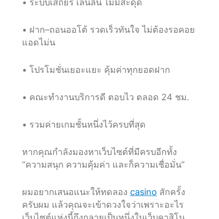
• ระบบเสถียร เล่นลื่น ไม่มีสะดุด
• ฝาก–ถอนออโต้ รวดเร็วทันใจ ไม่ต้องรอคอย
แอดไม่น
• โปรโมชั่นเยอะแยะ คุ้มค่าทุกยอดฝาก
• คณะทำงานบริการดี ตอบไว ตลอด 24 ชม.
• รวมค่ายเกมชั้นหนึ่งไว้ครบที่สุด
หากคุณกำลังมองหาเว็บไซต์ที่มีครบอีกทั้ง
“ความสนุก ความคุ้มค่า และก็ความเชื่อมั่น”
ผมอยากเสนอแนะให้ทดลอง
casino
สักครั้ง
ครับผม แล้วคุณจะเข้าดวงใจว่าเพราะอะไร
เว็บไซต์แห่งนี้ถึงกลายเป็นหนึ่งในเว็บคาสิโน