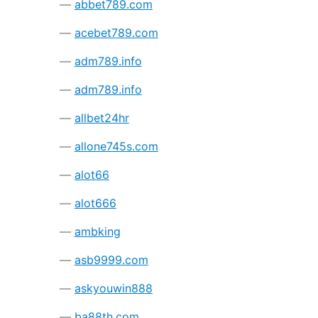
abbet789.com
acebet789.com
adm789.info
adm789.info
allbet24hr
allone745s.com
alot66
alot666
ambking
asb9999.com
askyouwin888
ba88th.com