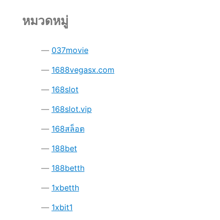
หมวดหมู่
037movie
1688vegasx.com
168slot
168slot.vip
168สล็อต
188bet
188betth
1xbetth
1xbit1