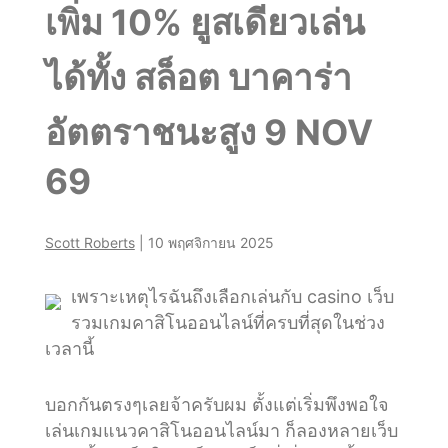
เพิ่ม 10% ยูสเดียวเล่น
เงิน
ได้ทั้ง สล็อต บาคาร่า
รางวัล
อัตตราชนะสูง 9 NOV
สูงสุด
69
กว่า
Scott Roberts
|
10 พฤศจิกายน 2025
10
เพราะเหตุไรฉันถึงเลือกเล่นกับ casino เว็บ
ล้าน
รวมเกมคาสิโนออนไลน์ที่ครบที่สุดในช่วง
เวลานี้
บาท
บอกกันตรงๆเลยจ้าครับผม ตั้งแต่เริ่มพึงพอใจ
เล่นเกมแนวคาสิโนออนไลน์มา ก็ลองหลายเว็บ