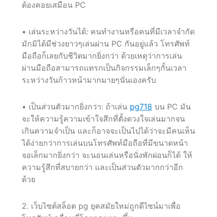
ต้องคอยเสมือน PC
• เล่นระหว่างวันได้: คนทำงานหรือคนที่มีเวลาจำกัด
มักมิได้มีช่วงยาวๆเล่นผ่าน PC กันอยู่แล้ว โทรศัพท์
มือถือก็เลยกับชีวิตมากยิ่งกว่า ด้วยเหตุว่าการเล่น
ผ่านมือถือสามารถแทรกเป็นกิจกรรมเล็กๆกั้นเวลา
ระหว่างวันก้าวหน้ามากมายๆนั่นเองครับ
• เป็นส่วนตัวมากยิ่งกว่า: ถ้าเล่น
pg718
บน PC มัน
จะให้ความรู้ความเข้าใจสึกที่ตั้งดวงใจเล่นมากจน
เกินความจำเป็น และก็อาจจะเป็นไปได้ว่าจะมีคนเห็น
ได้ง่ายกว่าการเล่นบนโทรศัพท์มือถือที่มีขนาดหน้า
จอเล็กมากยิ่งกว่า จะนอนเล่นหรือนั่งพักผ่อนก็ได้ ให้
ความรู้สึกที่สบายกว่า และเป็นส่วนตัวมากกว่าอีก
ด้วย
2. เว็บไซต์สล็อต pg ยุคสมัยใหม่ถูกดีไซน์มาเพื่อ