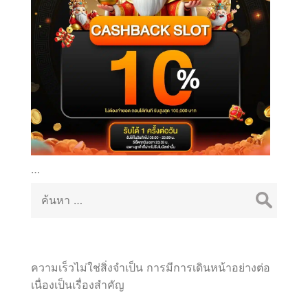
…
ค้นหา
สำหรับ:
ความเร็วไม่ใช่สิ่งจำเป็น การมีการเดินหน้าอย่างต่อ
เนื่องเป็นเรื่องสำคัญ