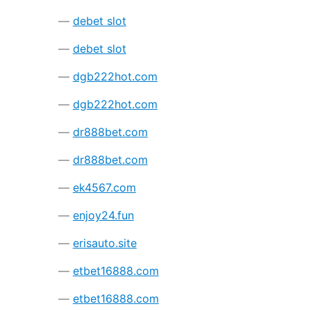
debet slot
debet slot
dgb222hot.com
dgb222hot.com
dr888bet.com
dr888bet.com
ek4567.com
enjoy24.fun
erisauto.site
etbet16888.com
etbet16888.com