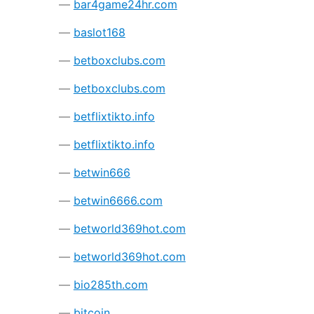
bar4game24hr.com
baslot168
betboxclubs.com
betboxclubs.com
betflixtikto.info
betflixtikto.info
betwin666
betwin6666.com
betworld369hot.com
betworld369hot.com
bio285th.com
bitcoin