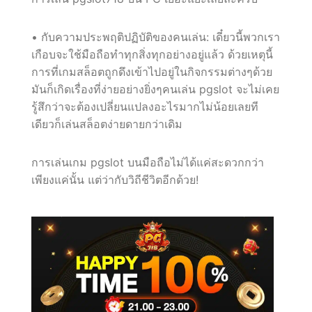
• กับความประพฤติปฏิบัติของคนเล่น: เดี๋ยวนี้พวกเรา
เกือบจะใช้มือถือทำทุกสิ่งทุกอย่างอยู่แล้ว ด้วยเหตุนี้
การที่เกมสล็อตถูกดึงเข้าไปอยู่ในกิจกรรมต่างๆด้วย
มันก็เกิดเรื่องที่ง่ายอย่างยิ่งๆคนเล่น pgslot จะไม่เคย
รู้สึกว่าจะต้องเปลี่ยนแปลงอะไรมากไม่น้อยเลยที
เดียวก็เล่นสล็อตง่ายดายกว่าเดิม
การเล่นเกม pgslot บนมือถือไม่ได้แค่สะดวกกว่า
เพียงแค่นั้น แต่ว่ากับวิถีชีวิตอีกด้วย!