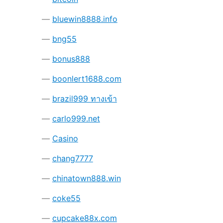
bluewin8888.info
bng55
bonus888
boonlert1688.com
brazil999 ทางเข้า
carlo999.net
Casino
chang7777
chinatown888.win
coke55
cupcake88x.com