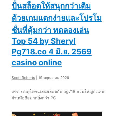
ปั่นสล็อตให้สนุกกว่าเดิม
เงิน
ด้วยเกมแตกง่ายและโปรโม
รางวัล
ชั่นที่คุ้มกว่า ทดลองเล่น
สูงสุด
Top 54 by Sheryl
Pg718.co 4 มิ.ย. 2569
กว่า
casino online
10
Scott Roberts
|
19 พฤษภาคม 2026
ล้าน
เพราะเหตุใดคนเล่นสล็อตกับ pg718 ส่วนใหญ่ถึงเล่น
ผ่านมือถือมากยิ่งกว่า PC
บาท