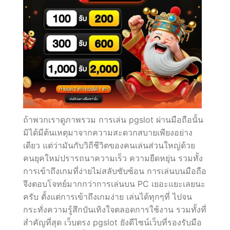
ถ้าพวกเราดูภาพรวม การเล่น pgslot ผ่านมือถือนั้น
มิได้มีต้นเหตุมาจากความสะดวกสบายเพียงอย่าง
เดียว แต่ว่ามันกับวิถีชีวิตของคนเล่นส่วนใหญ่ด้วย
คนยุคใหม่ปรารถนาความเร็ว ความยืดหยุ่น รวมทั้ง
การเข้าถึงเกมที่ง่ายไม่สลับซับซ้อน การเล่นบนมือถือ
จึงตอบโจทย์มากกว่าการเล่นบน PC เยอะแยะเลยนะ
ครับ ตั้งแต่การเข้าถึงเกมง่าย เล่นได้ทุกๆที่ ไปจน
กระทั่งความรู้สึกบันเทิงใจตลอดการใช้งาน รวมทั้งที่
สำคัญที่สุด เว็บตรง pgslot ยังดีไซน์เว็บที่รองรับมือ