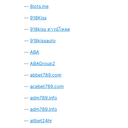
8lots.me
918Kiss
918kiss ดาวน์โหลด
918kissauto
ABA
ABAGroup2
abbet789.com
acebet789.com
adm789.info
adm789.info
allbet24hr