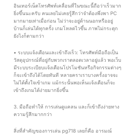
อินเทอร์เน็ตโทรศัพท์เคลื่อนที่ในขณะนี้ถือว่าเร็วมาก
ยิ่งขึ้นนะครับ คนเลยไม่เคยรู้สึกว่าจำต้องพึ่งพา PC
มากมายเท่าเมื่อก่อน ไม่ว่าจะอยู่ด้านนอกหรืออยู่
บ้านก็เล่นได้ทุกครั้ง เกมโหลดไวขึ้น ภาพไม่กระตุก
ยังไงก็ตามกว่า
• ระบบแจ้งเตือนและเข้าถึงเร็ว: โทรศัพท์มือถือเป็น
วัสดุอุปกรณ์ที่อยู่กับพวกเราตลอดเวลาอยู่แล้ว พอเว็บ
มีระบบระเบียบแจ้งเตือนโปรโมชันหรือกิจกรรมต่างๆ
ก็จะเข้าถึงได้โดยทันที หลายคราเราบางครั้งอาจจะ
ไม่ได้ตั้งใจเข้าเกม แม้กระนั้นพอเห็นแจ้งเตือนก็จะ
เข้าถึงเกมได้ง่ายมากยิ่งขึ้น
3. มือถือทำให้ การเล่นดูแคลน และก็เข้าถึงง่ายทาง
ความรู้สึกมากกว่า
สิ่งที่สำคัญของการเล่น pg718 เลยก็คือ อารมณ์