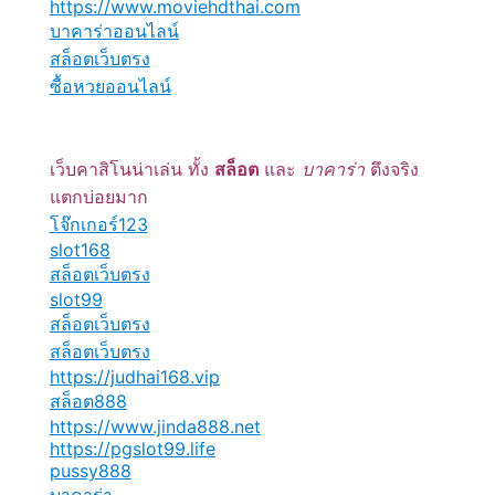
https://www.moviehdthai.com
บาคาร่าออนไลน์
สล็อตเว็บตรง
ซื้อหวยออนไลน์
เว็บคาสิโนน่าเล่น ทั้ง
สล็อต
และ
บาคาร่า
ตึงจริง
แตกบ่อยมาก
โจ๊กเกอร์123
slot168
สล็อตเว็บตรง
slot99
สล็อตเว็บตรง
สล็อตเว็บตรง
https://judhai168.vip
สล็อต888
https://www.jinda888.net
https://pgslot99.life
pussy888