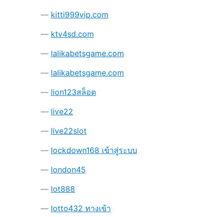
kitti999vip.com
ktv4sd.com
lalikabetsgame.com
lalikabetsgame.com
lion123สล็อต
live22
live22slot
lockdown168 เข้าสู่ระบบ
london45
lot888
lotto432 ทางเข้า