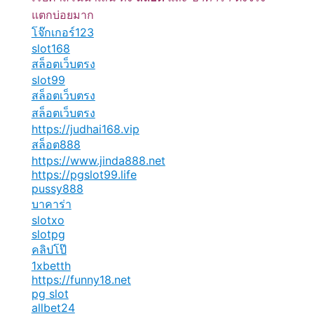
แตกบ่อยมาก
โจ๊กเกอร์123
slot168
สล็อตเว็บตรง
slot99
สล็อตเว็บตรง
สล็อตเว็บตรง
https://judhai168.vip
สล็อต888
https://www.jinda888.net
https://pgslot99.life
pussy888
บาคาร่า
slotxo
slotpg
คลิปโป๊
1xbetth
https://funny18.net
pg slot
allbet24