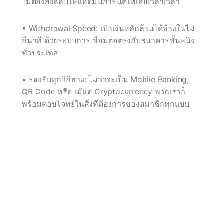
ไม่ต้องส่งสลิปให้แอดมินการันตีให้เสียเวล่ำเวลา
• Withdrawal Speed: เบิกเงินหลักล้านได้ข้างในไม่
กี่นาที ด้วยระบบการเชื่อมต่อตรงกับธนาคารชั้นหนึ่ง
ทั่วประเทศ
• รองรับทุกวิถีทาง: ไม่ว่าจะเป็น Mobile Banking,
QR Code หรือแม้แต่ Cryptocurrency พวกเราก็
พร้อมตอบโจทย์ในสิ่งที่ต้องการของสมาชิกทุกแบบ