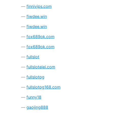
finnivips.com
fiwdee.win
fiwdee.win
fox689ok.com
fox689ok.com
fullslot
fullsloteiei.com
fullslotpg
fullslotpg168.com
funny18
gaojing888