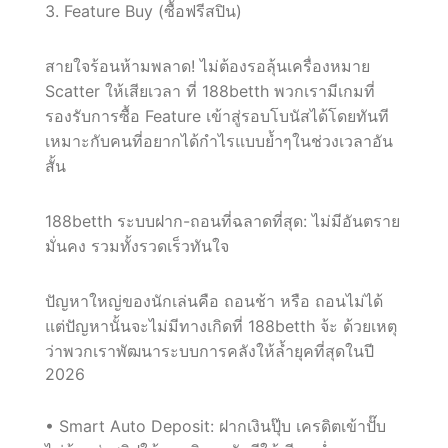
3. Feature Buy (ซื้อฟรีสปิน)
สายใจร้อนห้ามพลาด! ไม่ต้องรอลุ้นเครื่องหมาย
Scatter ให้เสียเวลา ที่ 188betth พวกเรามีเกมที่
รองรับการซื้อ Feature เข้าสู่รอบโบนัสได้โดยทันที
เหมาะกับคนที่อยากได้กำไรแบบย้ำๆในช่วงเวลาอัน
สั้น
188betth ระบบฝาก-ถอนที่ฉลาดที่สุด: ไม่มีอันตราย
มั่นคง รวมทั้งรวดเร็วทันใจ
ปัญหาใหญ่ของนักเล่นคือ ถอนช้า หรือ ถอนไม่ได้
แต่ปัญหานั้นจะไม่มีทางเกิดที่ 188betth จ้ะ ด้วยเหตุ
ว่าพวกเราพัฒนาระบบการคลังให้ล้ำยุคที่สุดในปี
2026
• Smart Auto Deposit: ฝากเงินปุ๊บ เครดิตเข้าปั๊บ