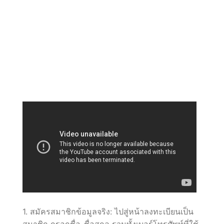
1. สมัครสมาชิกข้อมูลจริง: ไปสู่หน้าลงทะเบียนเป็น
สมาชิก กรอกชื่อ-ชื่อสกุล รวมทั้งเบอร์โทรศัพท์ที่ใช้