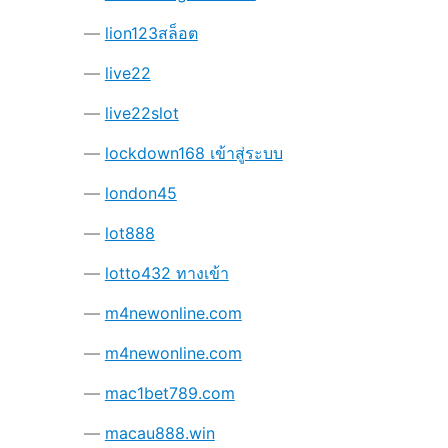
lion123สล็อต
live22
live22slot
lockdown168 เข้าสู่ระบบ
london45
lot888
lotto432 ทางเข้า
m4newonline.com
m4newonline.com
mac1bet789.com
macau888.win