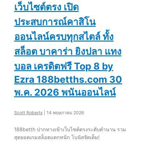
เว็บไซต์ตรง เปิด
เงิน
ประสบการณ์คาสิโน
รางวัล
ออนไลน์ครบทุกสไตล์ ทั้ง
สูงสุด
สล็อต บาคาร่า ยิงปลา แทง
บอล เครดิตฟรี Top 8 by
กว่า
Ezra 188betths.com 30
10
พ.ค. 2026 พนันออนไลน์
ล้าน
Scott Roberts
|
14 พฤษภาคม 2026
บาท
188betth ปากทางเข้าเว็บไซต์ตรงระดับตำนาน รวม
สุดยอดเกมสล็อตแตกหนัก โบนัสจัดเต็ม!