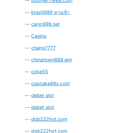
boonlert1688.com
brazil999 ทางเข้า
carlo999.net
Casino
chang7777
chinatown888.win
coke55
cupcake88x.com
debet slot
debet slot
dgb222hot.com
dgb222hot.com