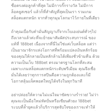
ซื่อตรงต่อลูกค้าที่สุด ไม่มีการกั๊กรางวัล ไม่มีการ
ล็อคยูสเซอร์ แล้วก็ที่สำคัญที่สุดเป็นเรา รวมเกม
สล็อตแตกหนัก จากทั่วทุกมุมโลกมาไว้ภายในที่เดียว
ถ้าคุณเบื่อกับคำมั่นสัญญาเก๊จากเว็บเอเย่นต์ทั่วๆไป
ถึงเวลาแล้วค่ะที่จะย้ายมาสัมผัสประสบการณ์ ของ
แท้ที่ 188bet เนื่องจากที่นี่ไม่ใช่แค่เว็บสล็อต แต่ว่า
เป็นอาณาจักรแห่งโอกาสที่พร้อมแปลงเงินหลักร้อย
ของคุณให้กลายเป็นหลักล้านได้เพียงชั่วข้ามคืน ด้วย
ความเป็นเว็บ 188bet ตรงมาตรฐานโลกที่สะสม
เฉพาะเกมสล็อตแตกหนักระดับพรีเมียม คุณจึงเชื่อ
มั่นได้เลยว่าทุกการสปินคือความถูกต้องและก็มี
โอกาสลุ้นแจ็คพอตใหญ่ได้จริงในทุกวินาที
อย่าปล่อยให้ความไม่แน่ใจมาขัดขวางร่ำรวย! ไม่ว่า
คุณจะเป็นมือใหม่หัดปั่นหรือเซียนตัวยง 188bet
ระบบที่ล้ำยุคแล้วก็บริการสุดจับใจของเราจะทำให้