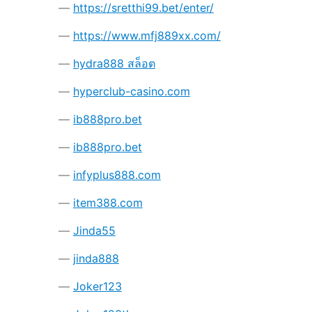
https://sretthi99.bet/enter/
https://www.mfj889xx.com/
hydra888 สล็อต
hyperclub-casino.com
ib888pro.bet
ib888pro.bet
infyplus888.com
item388.com
Jinda55
jinda888
Joker123