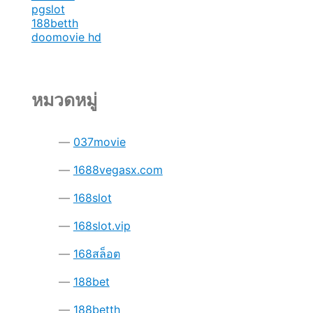
pgslot
188betth
doomovie hd
หมวดหมู่
037movie
1688vegasx.com
168slot
168slot.vip
168สล็อต
188bet
188betth