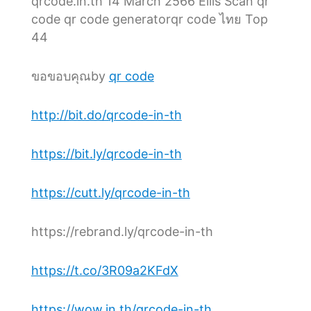
qrcode.in.th 14 March 2566 Ellis Scan qr
code qr code generatorqr code ไทย Top
44
ขอขอบคุณby
qr code
http://bit.do/qrcode-in-th
https://bit.ly/qrcode-in-th
https://cutt.ly/qrcode-in-th
https://rebrand.ly/qrcode-in-th
https://t.co/3R09a2KFdX
https://wow.in.th/qrcode-in-th