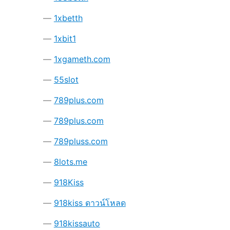
1xbetth
1xbit1
1xgameth.com
55slot
789plus.com
789plus.com
789pluss.com
8lots.me
918Kiss
918kiss ดาวน์โหลด
918kissauto