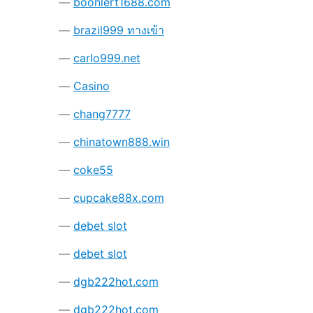
boonlert1688.com
brazil999 ทางเข้า
carlo999.net
Casino
chang7777
chinatown888.win
coke55
cupcake88x.com
debet slot
debet slot
dgb222hot.com
dgb222hot.com