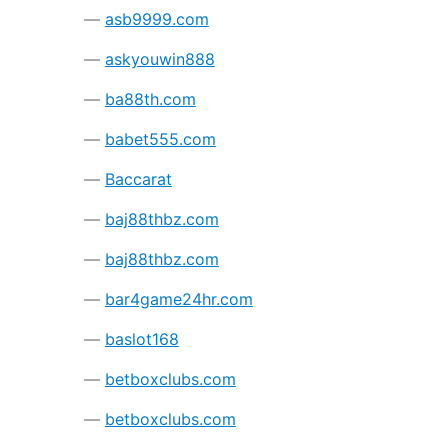
asb9999.com
askyouwin888
ba88th.com
babet555.com
Baccarat
baj88thbz.com
baj88thbz.com
bar4game24hr.com
baslot168
betboxclubs.com
betboxclubs.com