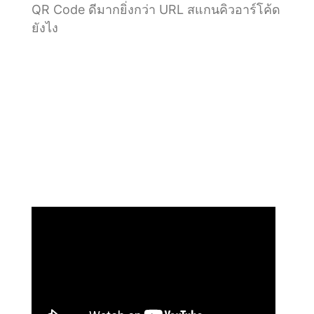
ถอน
QR Code ดีมากยิ่งกว่า URL สแกนคิวอาร์โค้ด
ยังไง
ได้
ทันที