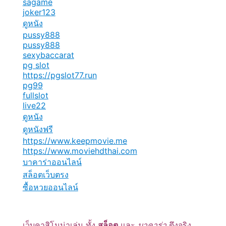
sagame
joker123
ดูหนัง
pussy888
pussy888
sexybaccarat
pg slot
https://pgslot77.run
pg99
fullslot
live22
ดูหนัง
ดูหนังฟรี
https://www.keepmovie.me
https://www.moviehdthai.com
บาคาร่าออนไลน์
สล็อตเว็บตรง
ซื้อหวยออนไลน์
เว็บคาสิโนน่าเล่น ทั้ง
สล็อต
และ
บาคาร่า
ตึงจริง