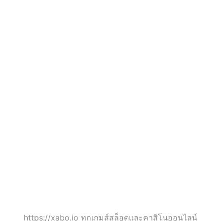
xabo.io
xabo.io - สล็อต PG
-
แท้ที่มาพร้อมกับ
สล็อต
โอกาสในการชนะ
PG
เงินจริง เงินรางวัล
แท้
สูงสุดกว่า 10 ล้าน
ที่มา
บาท ถอนได้ทันที
พร้อม
https://xabo.io ทุกเกมส์สล็อตและคาสิโนออนไลน์