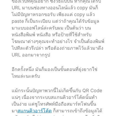
ของเว็บที่คุณอยาก ซึ่งวิธีแบบนี้ หากคุณได้รับ
URL มาบนช่องทางออนไลน์แล้ว copy มันก็
ไม่มีปัญหาหรอกขอรับ เพียงแค่ copy แล้ว
paste ก็เป็นระเบียบ แต่ว่าถ้าคุณได้รับข้อมูล
มาแบบออฟไลน์ล่ะครับผม เป็นต้นว่า บน
หนังสือพิมพ์ หนังสือ หรือป้ายที่ใช้สำหรับ
โฆษณาต่างๆคุณจะทำอย่างไร จำเป็นต้องพิมพ์
ไปทีละตัวรึเปล่า หรือต้องถ่ายภาพไว้แล้วมาดึง
URL ออกมาจากรูป
อีกครั้งหนึ่ง มันก็มองเป็นขั้นตอนที่ยุ่งยากใช่
ไหมล่ะนะครับ
แม้กระนั้นปัญหาพวกนี้ไม่เกิดขึ้นกับ QR Code
แน่ๆ เนื่องจากระบบสแกนคิวอาร์โค้ดนั้นทำ
เป็นง่าย แค่ชูโทรศัพท์มือถือสมาร์ทโฟนขึ้น
มา
สแกนคิวอาร์โค้ด
ก็สามารถเข้าถึงข้อมูลได้