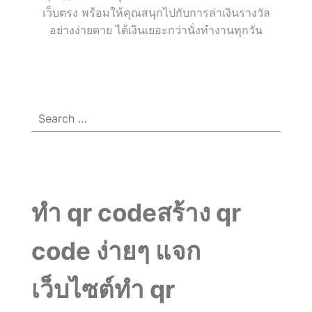
กับ
เว็บตรง พร้อมให้คุณสนุกไปกับการล่าเงินรางวัล
อย่างง่ายดาย ได้เงินเยอะกว่านั่งทำงานทุกวัน
Menu
☰
โอกาส
ใน
Search
for:
การ
ชนะ
ทำ qr codeสร้าง qr
เงิน
code ง่ายๆ แจก
จริง
เว็บไซต์ทำ qr