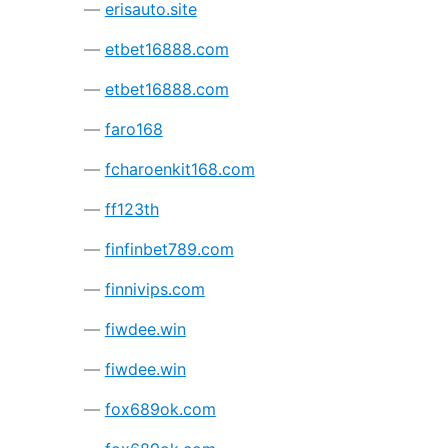
erisauto.site
etbet16888.com
etbet16888.com
faro168
fcharoenkit168.com
ff123th
finfinbet789.com
finnivips.com
fiwdee.win
fiwdee.win
fox689ok.com