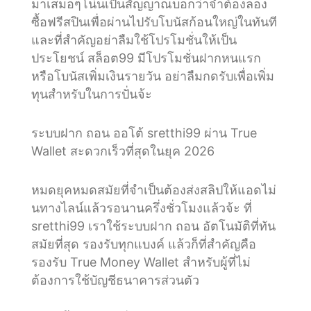
มาเสมอๆโน่นเป็นสัญญาณบอกว่าจำต้องลอง
ซื้อฟรีสปินเพื่อผ่านไปรับโบนัสก้อนใหญ่ในทันที
และที่สำคัญอย่าลืมใช้โปรโมชั่นให้เป็น
ประโยชน์ สล็อต99 มีโปรโมชั่นฝากหนแรก
หรือโบนัสเพิ่มเงินรายวัน อย่าลืมกดรับเพื่อเพิ่ม
ทุนสำหรับในการปั่นจ้ะ
ระบบฝาก ถอน ออโต้ sretthi99 ผ่าน True
Wallet สะดวกเร็วที่สุดในยุค 2026
หมดยุคหมดสมัยที่จำเป็นต้องส่งสลิปให้แอดไม่
นทางไลน์แล้วรอนานครึ่งชั่วโมงแล้วจ้ะ ที่
sretthi99 เราใช้ระบบฝาก ถอน อัตโนมัติที่ทัน
สมัยที่สุด รองรับทุกแบงค์ แล้วก็ที่สำคัญคือ
รองรับ True Money Wallet สำหรับผู้ที่ไม่
ต้องการใช้บัญชีธนาคารส่วนตัว