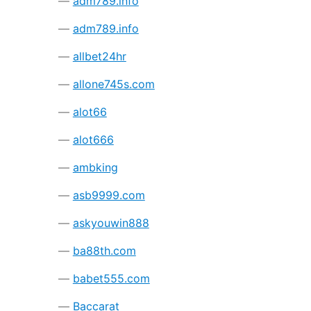
adm789.info
adm789.info
allbet24hr
allone745s.com
alot66
alot666
ambking
asb9999.com
askyouwin888
ba88th.com
babet555.com
Baccarat