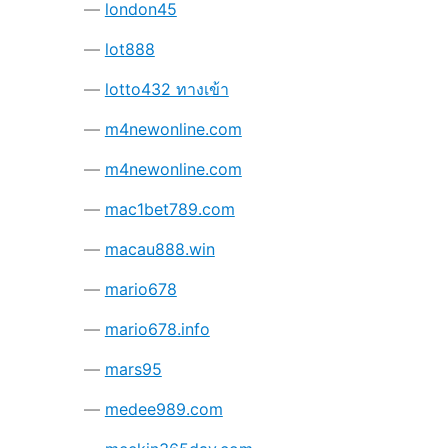
london45
lot888
lotto432 ทางเข้า
m4newonline.com
m4newonline.com
mac1bet789.com
macau888.win
mario678
mario678.info
mars95
medee989.com