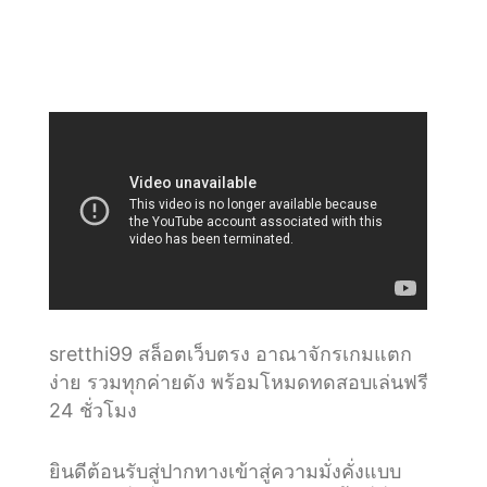
ถอน
ได้
ทันที
sretthi99 สล็อตเว็บตรง อาณาจักรเกมแตก
ง่าย รวมทุกค่ายดัง พร้อมโหมดทดสอบเล่นฟรี
24 ชั่วโมง
ยินดีต้อนรับสู่ปากทางเข้าสู่ความมั่งคั่งแบบ