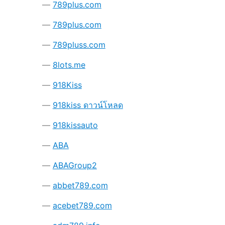
789plus.com
789plus.com
789pluss.com
8lots.me
918Kiss
918kiss ดาวน์โหลด
918kissauto
ABA
ABAGroup2
abbet789.com
acebet789.com