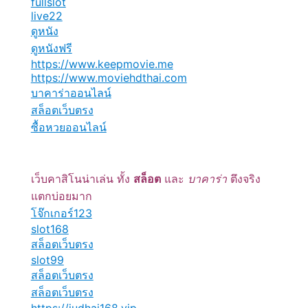
fullslot
live22
ดูหนัง
ดูหนังฟรี
https://www.keepmovie.me
https://www.moviehdthai.com
บาคาร่าออนไลน์
สล็อตเว็บตรง
ซื้อหวยออนไลน์
เว็บคาสิโนน่าเล่น ทั้ง
สล็อต
และ
บาคาร่า
ตึงจริง
แตกบ่อยมาก
โจ๊กเกอร์123
slot168
สล็อตเว็บตรง
slot99
สล็อตเว็บตรง
สล็อตเว็บตรง
https://judhai168.vip