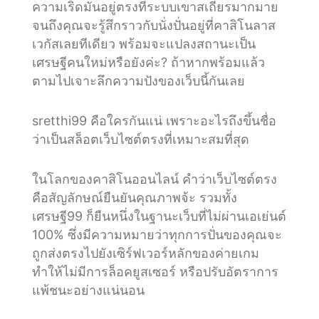
ความเริ่ดมันอยู่ตรงที่ระบบเขาสเถียรมากมาย
จนถึงคุณจะรู้สึกราวกับนั่งปั่นอยู่ที่คาสิโนลาส
เวกัสเลยทีเดียว พร้อมจะแปลงสถานะเป็น
เศรษฐีคนใหม่หรือยังค่ะ? ถ้าหากพร้อมแล้ว
ตามไปเจาะลึกความปังของเว็บนี้กันเลย
sretthi99 คือใครกันแน่ เพราะอะไรถึงขึ้นชื่อ
ว่าเป็นสล็อตเว็บไซต์ตรงที่เหมาะสมที่สุด
ในโลกของคาสิโนออนไลน์ คำว่าเว็บไซต์ตรง
คือสัญลักษณ์ยืนยันคุณภาพจ้ะ รวมทั้ง
เศรษฐี99 ก็ยืนหนึ่งในฐานะเว็บที่ไม่ผ่านเอเย่นต์
100% ซึ่งมีความหมายว่าทุกการปั่นของคุณจะ
ถูกส่งตรงไปยังเซิร์ฟเวอร์หลักของค่ายเกม
ทำให้ไม่มีการล็อคยูสเซอร์ หรือปรับอัตราการ
แพ้ชนะอย่างแน่นอน