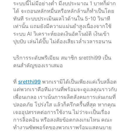
ระบบนี้ไม่มีอย่างต่ำ มีงบประมาณ 1 บาทก็ฝาก
ได้ จะถอนหลักหมื่นหรือหลักล้านก็ทำเป็นโดย
ทันที ระบบประเมินผลไวด้านใน 5-10 วินาที
เท่านั้น แถมยังมีความแม่นยำสูงเนื่องจากใช้
ระบบ AI วิเคราะห์ยอดเงินอัตโนมัติ เงินเข้า
ปุบปับ เล่นได้ปั๊บ ไม่ต้องเสียเวล่ำเวลารอนาน
บริการระดับพรีเมียม สมาชิก sretthi99 เป็น
คนสำคัญของเราเสมอ
ที่
sretthi99
พวกเรามิได้เป็นเพียงแค่เว็บสล็อต
แต่พวกเราคือทีมงานที่พร้อมจะดูแลคุณราวกับ
เพื่อนเกลอ เราเน้นการผลิตสังคมการเล่นเกมที่
ปลอดภัย โปร่งใส แล้วก็ครึกครื้นที่สุด หากคุณ
เจออุปสรรคต่อการใช้งาน ไม่ว่าจะเป็นเรื่อง
การล็อคอิน หรือสงสัยข้อตกลงเกมไหน คณะ
ทำงานซัพพอร์ตของพวกเราพร้อมแสตนบาย