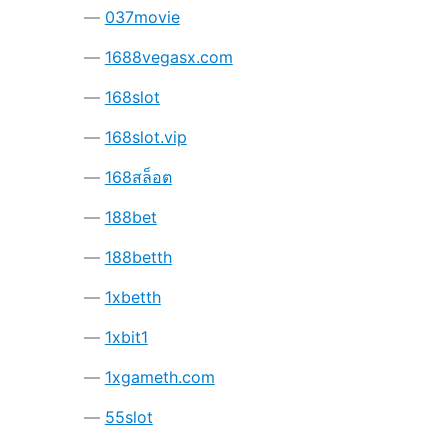
037movie
1688vegasx.com
168slot
168slot.vip
168สล็อต
188bet
188betth
1xbetth
1xbit1
1xgameth.com
55slot