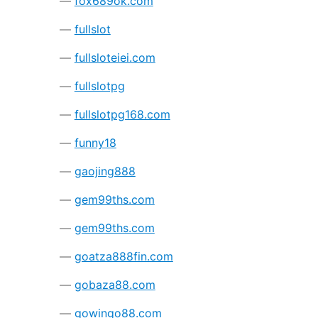
fox689ok.com
fullslot
fullsloteiei.com
fullslotpg
fullslotpg168.com
funny18
gaojing888
gem99ths.com
gem99ths.com
goatza888fin.com
gobaza88.com
gowingo88.com