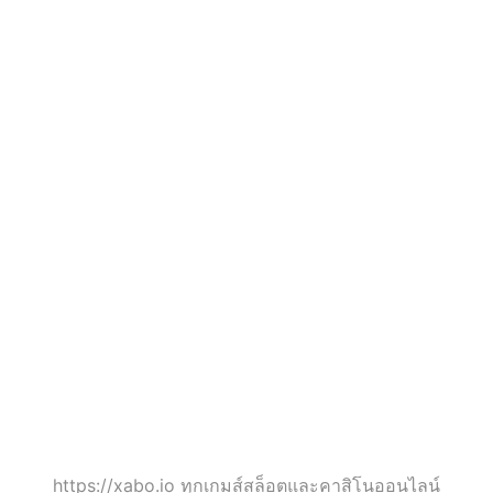
xabo.io
xabo.io - สล็อต PG
-
แท้ที่มาพร้อมกับ
สล็อต
โอกาสในการชนะ
PG
เงินจริง เงินรางวัล
แท้
สูงสุดกว่า 10 ล้าน
ที่มา
บาท ถอนได้ทันที
พร้อม
https://xabo.io ทุกเกมส์สล็อตและคาสิโนออนไลน์