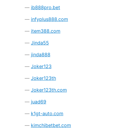
ib888pro.bet
infyplus888.com
item388.com
Jinda55
jinda888
Joker123
Joker123th
Joker123th.com
juad69
k1gt-auto.com
kimchibetbet.com