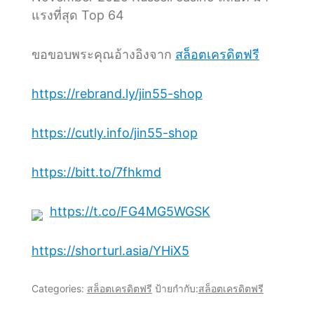
แรงที่สุด Top 64
ขอขอบพระคุณอ้างอิงจาก
สล็อตเครดิตฟรี
https://rebrand.ly/jin55-shop
https://cutly.info/jin55-shop
https://bitt.to/7fhkmd
https://t.co/FG4MG5WGSK
https://shorturl.asia/YHiX5
Categories:
สล็อตเครดิตฟรี
ป้ายกำกับ:
สล็อตเครดิตฟรี