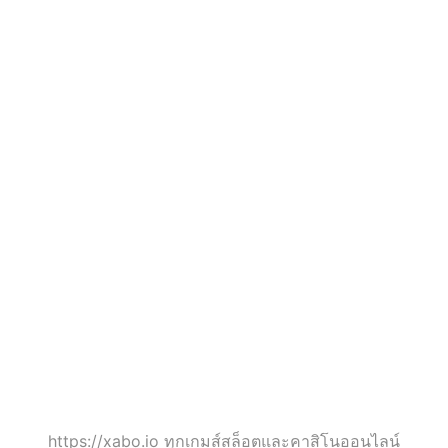
xabo.io
xabo.io - สล็อต PG
-
แท้ที่มาพร้อมกับ
สล็อต
โอกาสในการชนะ
PG
เงินจริง เงินรางวัล
แท้
สูงสุดกว่า 10 ล้าน
ที่มา
บาท ถอนได้ทันที
พร้อม
https://xabo.io ทุกเกมส์สล็อตและคาสิโนออนไลน์