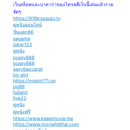
เว็บสล็อตและบาคาร่าของโครตดีเว็บนี้เล่นแล้วรวย
จัดๆ
https://918kissauto.tv
ดูหนังออนไลน์
ปั่นแตก66
sagame
joker123
ดูหนัง
pussy888
pussy888
sexybaccarat
pg slot
https://pgslot77.run
pg99
fullslot
live22
ดูหนัง
ดูหนังฟรี
https://www.keepmovie.me
https://www.moviehdthai.com