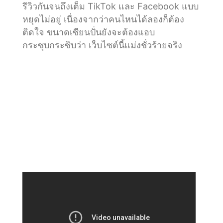
รีวิวกันจนถึงเต็ม TikTok และ Facebook แบบ
หยุดไม่อยู่ เนื่องจากว่าคนไหนได้ลองก็ต้อง
ติดใจ ขนาดเซียนปั่นยังจะต้องแอบ
กระซุบกระซิบว่า เว็บไซต์นี้แม่งชั่วร้ายจริง