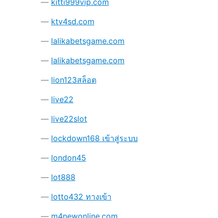
kitti999vip.com
ktv4sd.com
lalikabetsgame.com
lalikabetsgame.com
lion123สล็อต
live22
live22slot
lockdown168 เข้าสู่ระบบ
london45
lot888
lotto432 ทางเข้า
m4newonline.com