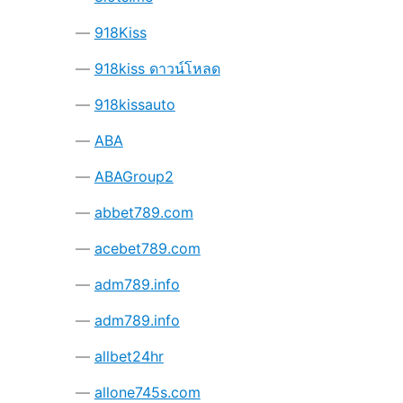
918Kiss
918kiss ดาวน์โหลด
918kissauto
ABA
ABAGroup2
abbet789.com
acebet789.com
adm789.info
adm789.info
allbet24hr
allone745s.com