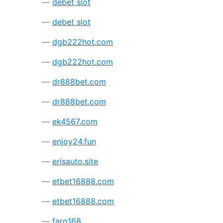
debet slot
debet slot
dgb222hot.com
dgb222hot.com
dr888bet.com
dr888bet.com
ek4567.com
enjoy24.fun
erisauto.site
etbet16888.com
etbet16888.com
faro168