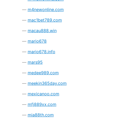
m4newonline.com
mac1bet789.com
macau888.win
mario678
mario678.info
mars95
medee989.com
meekin365day.com
mexicanoo.com
mfj889xx.com
mia88th.com