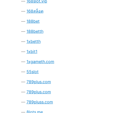
168slot.vip
168สล็อต
188bet
188betth
1xbetth
1xbit1
1xgameth.com
55slot
789plus.com
789plus.com
789pluss.com
8lots.me