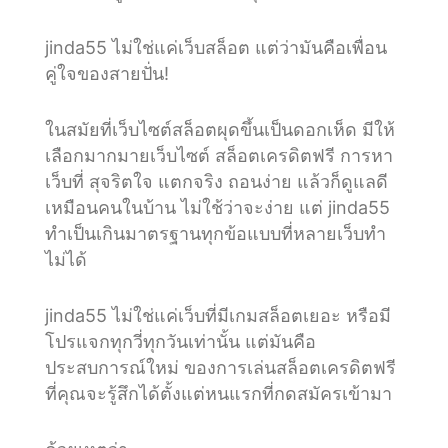
jinda55 ไม่ใช่แค่เว็บสล็อต แต่ว่ามันคือเพื่อน
คู่ใจของสายปั่น!
ในสมัยที่เว็บไซต์สล็อตผุดขึ้นเป็นดอกเห็ด มีให้
เลือกมากมายเว็บไซต์ สล็อตเครดิตฟรี การหา
เว็บที่ สุจริตใจ แตกจริง ถอนง่าย แล้วก็ดูแลดี
เหมือนคนในบ้าน ไม่ใช้ว่าจะง่าย แต่ jinda55
ทำเป็นเกินมาตรฐานทุกข้อแบบที่หลายเว็บทำ
ไม่ได้
jinda55 ไม่ใช่แค่เว็บที่มีเกมสล็อตเยอะ หรือมี
โปรแจกทุกวี่ทุกวันเท่านั้น แต่มันคือ
ประสบการณ์ใหม่ ของการเล่นสล็อตเครดิตฟรี
ที่คุณจะรู้สึกได้ตั้งแต่หนแรกที่กดสมัครเข้ามา