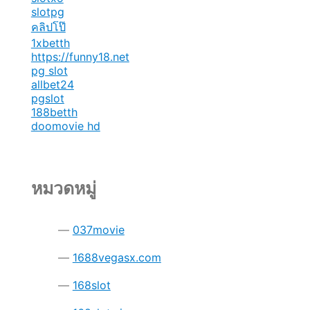
slotpg
คลิปโป๊
1xbetth
https://funny18.net
pg slot
allbet24
pgslot
188betth
doomovie hd
หมวดหมู่
037movie
1688vegasx.com
168slot