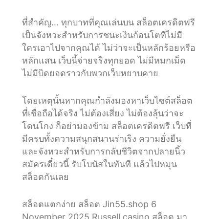
ที่สำคัญ… ทุกบาทที่คุณเล่นบน สล็อตเครดิตฟรี
เป็นจังหวะสำหรับการชนะเงินก้อนโตที่ไม่มี
ใครเอาไปจากคุณได้ ไม่ว่าจะเป็นหลักร้อยหรือ
หลักแสน เว็บนี้จ่ายจริงทุกยอด ไม่มีหมกเม็ด
ไม่มีบิดยอดราวกับพวกเว็บหยาบคาย
โดยเหตุนั้นหากคุณกำลังมองหาเว็บไซต์สล็อต
ที่เชื่อถือได้จริง ไม่ต้องเสี่ยง ไม่ต้องลุ้นว่าจะ
โดนโกง ก็อย่ามองข้าม สล็อตเครดิตฟรี เว็บที่
มีครบทั้งความสนุกสนานร่าเริง ความยั่งยืน
และจังหวะสำหรับการกลับชีวิตจากปลายนิ้ว
สมัครเดี๋ยวนี้ รับโบนัสในทันที แล้วไปหมุน
สล็อตกันเลย
สล็อตแตกง่าย สล็อต Jin55.shop 6
November 2025 Russell casino สล็อต มา