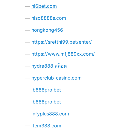
hi6bet.com
hiso8888s.com
hongkong456
https://sretthi99.bet/enter/
https://www.mfj889xx.com/
hydra888 สล็อต
hyperclub-casino.com
ib888pro.bet
ib888pro.bet
infyplus888.com
item388.com