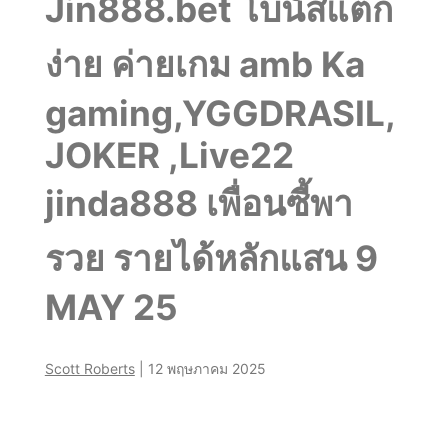
Jin888.bet โบนัสแตก
เงิน
ง่าย ค่ายเกม amb Ka
รางวัล
gaming,YGGDRASIL,
สูงสุด
JOKER ,Live22
jinda888 เพื่อนซี้พา
กว่า
รวย รายได้หลักแสน 9
10
MAY 25
ล้าน
Scott Roberts
|
12 พฤษภาคม 2025
บาท