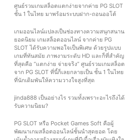
ศูนย์รวมเกมสล็อตแตกง่ายจากค่าย PG SLOT
ชั้น 1 ในไทย มาพร้อมระบบฝาก-ถอนออโต้
เกมออนไลน์แปลงเป็นช่องทางความสนุกสนาน
ยอดนิยม เกมสล็อตออนไลน์ จากค่าย PG
SLOT ได้รับความพอใจเป็นพิเศษ ด้วยรูปแบบ
เกมที่ทันสมัย ภาพงามระดับ HD และก็ที่สำคัญ
ที่สุดคือ “แตกง่าย จ่ายจริง” ศูนย์รวมเกมสล็อต
จาก PG SLOT ที่นี้ก็เลยกลายเป็น ชั้น 1 ในไทย
ที่นักเดิมพันให้ความวางใจสูงที่สุด
jinda888 เป็นอย่างไร รวมทั้งเพราะอะไรถึงได้
รับความนิยม?
PG SLOT หรือ Pocket Games Soft คือผู้
พัฒนาเกมสล็อตออนไลน์ชั้นนำสุดยอด โดย
เน้นย้ำการสร้างสรรค์เกมที่มีเนื้อเรื่องบันเทิงใจ