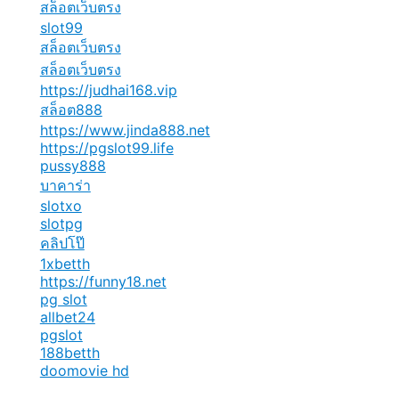
สล็อตเว็บตรง
slot99
สล็อตเว็บตรง
สล็อตเว็บตรง
https://judhai168.vip
สล็อต888
https://www.jinda888.net
https://pgslot99.life
pussy888
บาคาร่า
slotxo
slotpg
คลิปโป๊
1xbetth
https://funny18.net
pg slot
allbet24
pgslot
188betth
doomovie hd