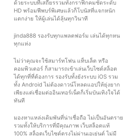
ด้วยระบบที่เสถียรรวมทั้งกราฟิกคมชัดระดับ
HD พร้อมฟีพบร์พิเศษแล้วก็โบนัสที่แจกหนัก
แตกง่าย ให้ผู้เล่นได้ลุ้นทุกวินาที
jinda888 รองรับทุกแพลตฟอร์ม เล่นได้ทุกหน
ทุกแห่ง
ไม่ว่าคุณจะใช้สมาร์ทโฟน แท็บเล็ต หรือ
คอมพิวเตอร์ ก็สามารถเข้าเล่นเว็บไซต์สล็อต
ได้ทุกที่ที่ต้องการ รองรับทั้งยังระบบ iOS รวม
ทั้ง Android ไม่ต้องดาวน์โหลดแอปให้ยุ่งยาก
เพียงแต่เชื่อมต่ออินเทอร์เน็ตก็เริ่มบันเทิงใจได้
ทันที
มองหาแหล่งเดิมพันที่น่าเชื่อถือ ไม่เป็นอันตราย
รวมทั้งให้บริการที่มีคุณภาพ เว็บสล็อตแท้
100% สล็อตเว็บไซต์ตรงไม่ผ่านเอเย่นต์ ไม่มี