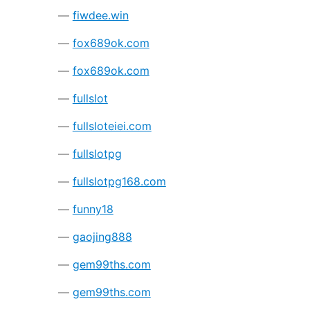
fiwdee.win
fox689ok.com
fox689ok.com
fullslot
fullsloteiei.com
fullslotpg
fullslotpg168.com
funny18
gaojing888
gem99ths.com
gem99ths.com