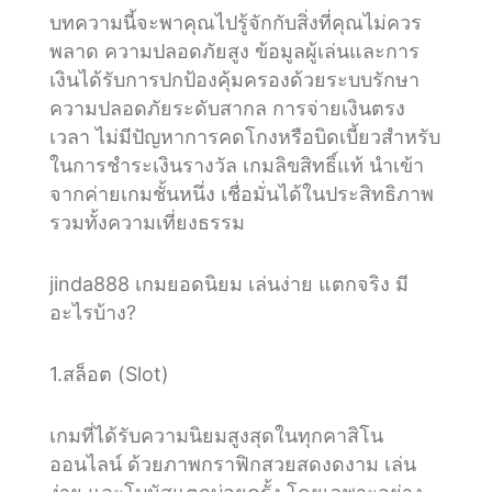
บทความนี้จะพาคุณไปรู้จักกับสิ่งที่คุณไม่ควร
พลาด ความปลอดภัยสูง ข้อมูลผู้เล่นและการ
เงินได้รับการปกป้องคุ้มครองด้วยระบบรักษา
ความปลอดภัยระดับสากล การจ่ายเงินตรง
เวลา ไม่มีปัญหาการคดโกงหรือบิดเบี้ยวสำหรับ
ในการชำระเงินรางวัล เกมลิขสิทธิ์แท้ นำเข้า
จากค่ายเกมชั้นหนึ่ง เชื่อมั่นได้ในประสิทธิภาพ
รวมทั้งความเที่ยงธรรม
jinda888 เกมยอดนิยม เล่นง่าย แตกจริง มี
อะไรบ้าง?
1.สล็อต (Slot)
เกมที่ได้รับความนิยมสูงสุดในทุกคาสิโน
ออนไลน์ ด้วยภาพกราฟิกสวยสดงดงาม เล่น