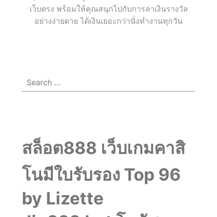
กับ
เว็บตรง พร้อมให้คุณสนุกไปกับการล่าเงินรางวัล
อย่างง่ายดาย ได้เงินเยอะกว่านั่งทำงานทุกวัน
Menu
☰
โอกาส
ใน
Search
for:
การ
ชนะ
สล็อต888 เว็บเกมคาสิ
เงิน
โนมีใบรับรอง Top 96
by Lizette
จริง