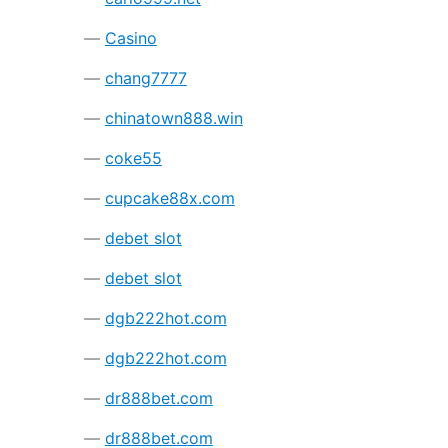
Casino
chang7777
chinatown888.win
coke55
cupcake88x.com
debet slot
debet slot
dgb222hot.com
dgb222hot.com
dr888bet.com
dr888bet.com