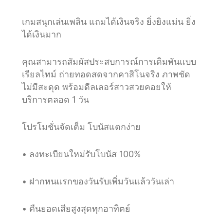
เกมสนุกเล่นเพลิน แถมได้เงินจริง ยิ่งยิงแม่น ยิ่ง
ได้เงินมาก
คุณสามารถสัมผัสประสบการณ์การเดิมพันแบบ
เรียลไทม์ ถ่ายทอดสดจากคาสิโนจริง ภาพชัด
ไม่มีสะดุด พร้อมดีลเลอร์สาวสวยคอยให้
บริการตลอด 1 วัน
โปรโมชั่นจัดเต็ม โบนัสแตกง่าย
• ลงทะเบียนใหม่รับโบนัส 100%
• ฝากหนแรกของวันรับเพิ่มวันแล้ววันเล่า
• คืนยอดเสียสูงสุดทุกอาทิตย์