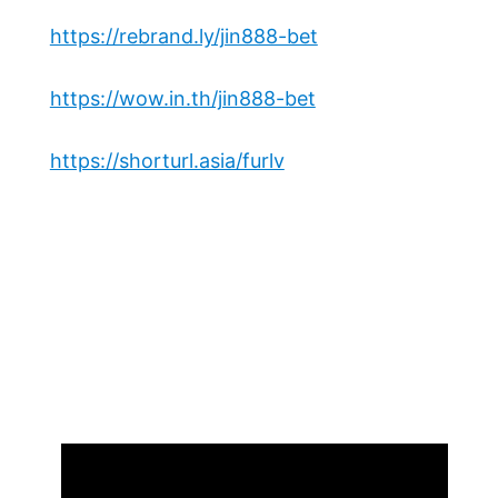
https://rebrand.ly/jin888-bet
https://wow.in.th/jin888-bet
https://shorturl.asia/furlv