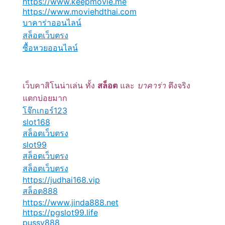
https://www.keepmovie.me
https://www.moviehdthai.com
บาคาร่าออนไลน์
สล็อตเว็บตรง
ซื้อหวยออนไลน์
เว็บคาสิโนน่าเล่น ทั้ง
สล็อต
และ
บาคาร่า
ตึงจริง
แตกบ่อยมาก
โจ๊กเกอร์123
slot168
สล็อตเว็บตรง
slot99
สล็อตเว็บตรง
สล็อตเว็บตรง
https://judhai168.vip
สล็อต888
https://www.jinda888.net
https://pgslot99.life
pussy888