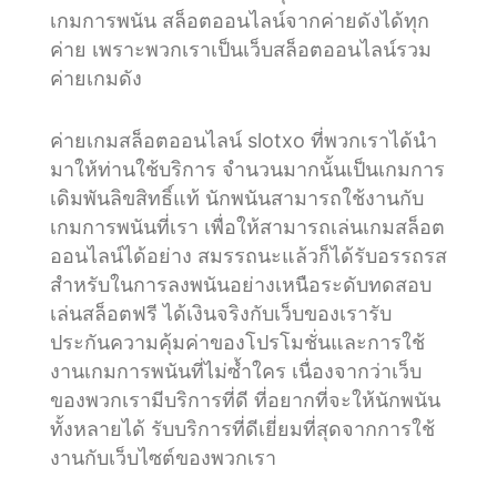
เกมการพนัน สล็อตออนไลน์จากค่ายดังได้ทุก
ค่าย เพราะพวกเราเป็นเว็บสล็อตออนไลน์รวม
ค่ายเกมดัง
ค่ายเกมสล็อตออนไลน์ slotxo ที่พวกเราได้นำ
มาให้ท่านใช้บริการ จำนวนมากนั้นเป็นเกมการ
เดิมพันลิขสิทธิ์แท้ นักพนันสามารถใช้งานกับ
เกมการพนันที่เรา เพื่อให้สามารถเล่นเกมสล็อต
ออนไลน์ได้อย่าง สมรรถนะแล้วก็ได้รับอรรถรส
สำหรับในการลงพนันอย่างเหนือระดับทดสอบ
เล่นสล็อตฟรี ได้เงินจริงกับเว็บของเรารับ
ประกันความคุ้มค่าของโปรโมชั่นและการใช้
งานเกมการพนันที่ไม่ซ้ำใคร เนื่องจากว่าเว็บ
ของพวกเรามีบริการที่ดี ที่อยากที่จะให้นักพนัน
ทั้งหลายได้ รับบริการที่ดีเยี่ยมที่สุดจากการใช้
งานกับเว็บไซต์ของพวกเรา