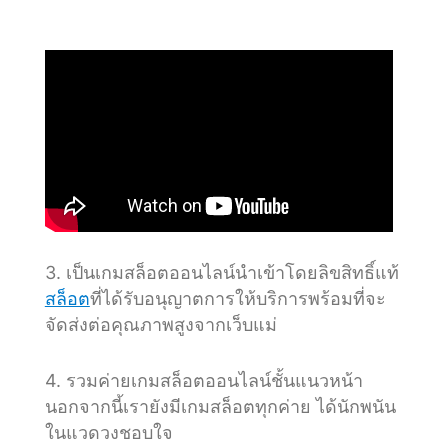
3. เป็นเกมสล็อตออนไลน์นำเข้าโดยลิขสิทธิ์แท้
สล็อต
ที่ได้รับอนุญาตการให้บริการพร้อมที่จะ
จัดส่งต่อคุณภาพสูงจากเว็บแม่
4. รวมค่ายเกมสล็อตออนไลน์ชั้นแนวหน้า
นอกจากนี้เรายังมีเกมสล็อตทุกค่าย ได้นักพนัน
ในแวดวงชอบใจ