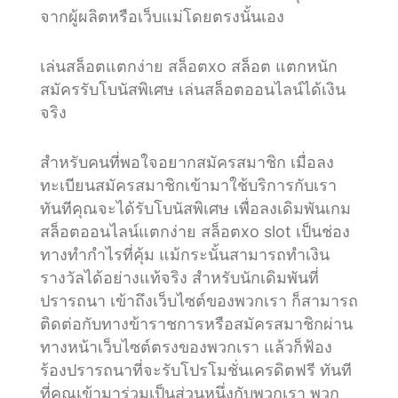
จากผู้ผลิตหรือเว็บแม่โดยตรงนั้นเอง
เล่นสล็อตแตกง่าย สล็อตxo สล็อต แตกหนัก
สมัครรับโบนัสพิเศษ เล่นสล็อตออนไลน์ได้เงิน
จริง
สำหรับคนที่พอใจอยากสมัครสมาชิก เมื่อลง
ทะเบียนสมัครสมาชิกเข้ามาใช้บริการกับเรา
ทันทีคุณจะได้รับโบนัสพิเศษ เพื่อลงเดิมพันเกม
สล็อตออนไลน์แตกง่าย สล็อตxo slot เป็นช่อง
ทางทำกำไรที่คุ้ม แม้กระนั้นสามารถทำเงิน
รางวัลได้อย่างแท้จริง สำหรับนักเดิมพันที่
ปรารถนา เข้าถึงเว็บไซต์ของพวกเรา ก็สามารถ
ติดต่อกับทางข้าราชการหรือสมัครสมาชิกผ่าน
ทางหน้าเว็บไซต์ตรงของพวกเรา แล้วก็ฟ้อง
ร้องปรารถนาที่จะรับโปรโมชั่นเครดิตฟรี ทันที
ที่คุณเข้ามาร่วมเป็นส่วนหนึ่งกับพวกเรา พวก