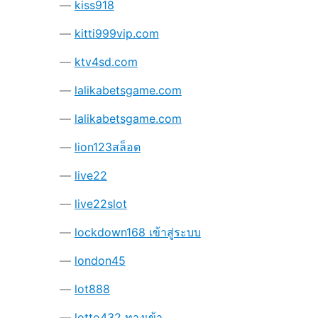
kiss918
kitti999vip.com
ktv4sd.com
lalikabetsgame.com
lalikabetsgame.com
lion123สล็อต
live22
live22slot
lockdown168 เข้าสู่ระบบ
london45
lot888
lotto432 ทางเข้า