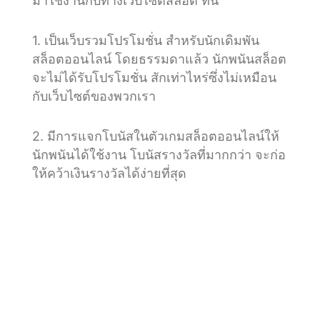
มาใช้งานกับทางเว็บไซต์สล็อต ที่นี้
1. เป็นเว็บรวมโปรโมชั่น สำหรับนักเดิมพัน
สล็อตออนไลน์ โดยธรรมดาแล้ว นักพนันสล็อต
จะไม่ได้รับโปรโมชั่น สักเท่าไหร่ซึ่งไม่เหมือน
กับเว็บไซต์ของพวกเรา
2. มีการแจกโบนัสในตัวเกมสล็อตออนไลน์ให้
นักพนันได้ใช้งาน โบนัสรางวัลที่มากกว่า จะก่อ
ให้คว้าเงินรางวัลได้ง่ายที่สุด