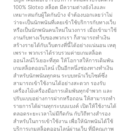
ถอน
100% Slotxo สล็อต มีความต่างยังไงและ
เหมาะสมกับผู้ใดกันบ้าง จำต้องบอกเลยว่าไม่
ได้
ว่าจะเป็นนักพนันที่เคยเข้าใช้บริการกับทางเว็บ
หรือเป็นนักพนันคนใหม่ในวงการ เมื่อเข้ามาใช้
งานกับทางเว็บของพวกเรา ก็สามารถทำเงิน
ทันที
สร้างรายได้กับเว็บตรงที่นี้ได้อย่างแน่นอน เหตุ
เพราะ พวกเราได้รวบรวมค่ายเกมสล็อต
ออนไลน์ไว้เยอะที่สุด ให้โอกาสให้การเดิมพัน
เกมสล็อตออนไลน์ เป็นอีกหนึ่งช่องทางทำเงิน
สำหรับนักพนันทุกคน ระบบหน้าเว็บไซต์ซึ่ง
สามารถเข้าใช้งานได้อย่างสะดวก รองรับ
เครื่องไม้เครื่องมือการเดิมพันทุกจำพวก และ
ปรับแบบอย่างการฝากหรือถอน ให้สามารถทำ
รายการได้ผ่านทุกระบบแบงค์ เปิดให้ใช้งานได้
ตลอดระยะเวลาไม่มีกีดกัน กับวิถีทางสำรอง
สำหรับในการเข้าใช้งาน เพื่อให้นักพนันได้ใช้
บริการเกมสล็อตออนไลน์ผ่านเว็บ ที่มีคุณภาพ