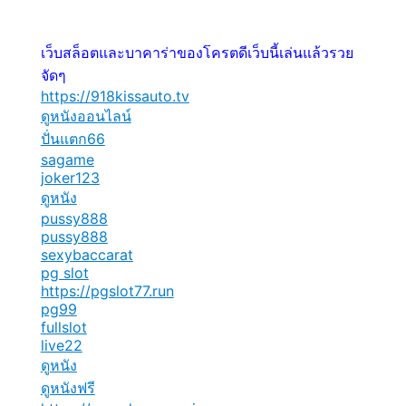
เว็บสล็อตและบาคาร่าของโครตดีเว็บนี้เล่นแล้วรวย
จัดๆ
https://918kissauto.tv
ดูหนังออนไลน์
ปั่นแตก66
sagame
joker123
ดูหนัง
pussy888
pussy888
sexybaccarat
pg slot
https://pgslot77.run
pg99
fullslot
live22
ดูหนัง
ดูหนังฟรี