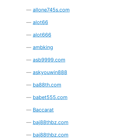
allone745s.com
alot66
alot666
ambking
asb9999.com
askyouwin888
ba88th.com
babet555.com
Baccarat
baj88thbz.com
baj88thbz.com