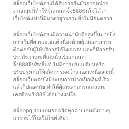
สล็อตเว็บไซต์ตรงได้รับการยืนยันจากหน่วย
งานกลุ่มนี้ทำให้ผู้เล่นเกาจิ้ง888มั่นใจได้ว่า
เว็บไซต์แห่งนี้มีมาตรฐานรวมทั้งไม่มีอันตราย
สล็อตเว็บไซต์ตรงมีความน่านับถือสูงขึ้นมากยิ่ง
กว่าเว็บที่ผ่านเอเย่นต์ เนื่องด้วยผู้เล่นสามารถ
ติดต่อกับผู้ให้บริการได้โดยตรง และก็มีการรับ
ประกันว่าเกมที่เล่นนั้นเป็นเกมเกา
จิ้ง888ลิขสิทธิ์แท้ ไม่มีการปรับเปลี่ยนหรือ
ปรับปรุงเกมให้เกิดการคดโกง นอกเหนือจากนี้
สล็อตเว็บตรงยังมีระบบการฝากเบิกเงินที่เร็ว
แล้วก็ปลอดภัย ทำให้ผู้เล่นสามารถเล่นเกม
เครดิตฟรี 888ได้อย่างแน่ใจ
สล็อตpg รวมเกมยอดฮิตทุกค่ายเกมดังต่างๆ
มารวมไว้ในเว็บไซต์เดียว