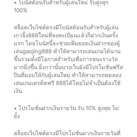
• โบนัสต้อนรับสำหรับผู้เล่นใหม่ รับสูงสุก
100%
สล็อตเว็บไซต์ตรงมีโบนัสต้อนรับสำหรับผู้เล่น
เกาจิ้ง888ใหม่ที่ลงทะเบียนแล้วก็ฝากเงินครั้ง
แรก โดยโบนัสนี้จะช่วยเพิ่มยอดเงินฝากของผู้
เล่นgaojing888 ทำให้สามารถเล่นเกมได้นาน
ขึ้นรวมทั้งมีโอกาสสำหรับเพื่อการชนะรางวัล
มากยิ่งขึ้น ยิ่งกว่านั้นบางเว็บยังมีโปรโมชั่นฟรีส
ปินที่มอบให้กับผู้เล่นใหม่ ทำให้สามารถทดลอง
เล่นเกมเครดิตฟรี 888ได้โดยไม่จำเป็นต้องใช้
เงิน
• โปรโมชั่นฝากเงินรายวัน รับ 10% สูงสุด ไม่
ยั้ง
สล็อตเว็บไซต์ตรงมีโปรโมชั่นฝากเงินรายวันที่