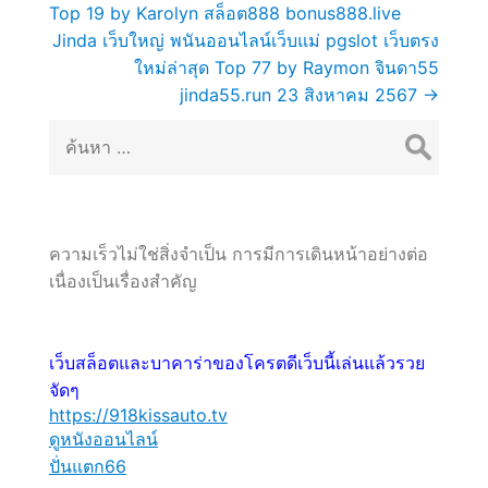
เรื่อง
Top 19 by Karolyn สล็อต888 bonus888.live
Jinda เว็บใหญ่ พนันออนไลน์เว็บแม่ pgslot เว็บตรง
ใหม่ล่าสุด Top 77 by Raymon จินดา55
jinda55.run 23 สิงหาคม 2567
→
ค้นหา
สำหรับ:
ความเร็วไม่ใช่สิ่งจำเป็น การมีการเดินหน้าอย่างต่อ
เนื่องเป็นเรื่องสำคัญ
เว็บสล็อตและบาคาร่าของโครตดีเว็บนี้เล่นแล้วรวย
จัดๆ
https://918kissauto.tv
ดูหนังออนไลน์
ปั่นแตก66