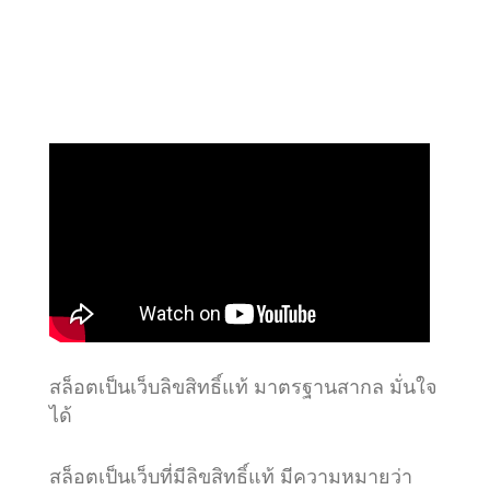
สล็อตเป็นเว็บลิขสิทธิ์แท้ มาตรฐานสากล มั่นใจ
ได้
สล็อตเป็นเว็บที่มีลิขสิทธิ์แท้ มีความหมายว่า