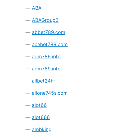
ABA
ABAGroup2
abbet789.com
acebet789.com
adm789.info
adm789.info
allbet24hr
allone745s.com
alot66
alot666
ambking