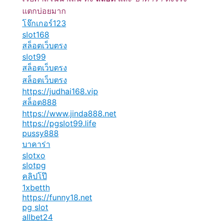
แตกบ่อยมาก
โจ๊กเกอร์123
slot168
สล็อตเว็บตรง
slot99
สล็อตเว็บตรง
สล็อตเว็บตรง
https://judhai168.vip
สล็อต888
https://www.jinda888.net
https://pgslot99.life
pussy888
บาคาร่า
slotxo
slotpg
คลิปโป๊
1xbetth
https://funny18.net
pg slot
allbet24