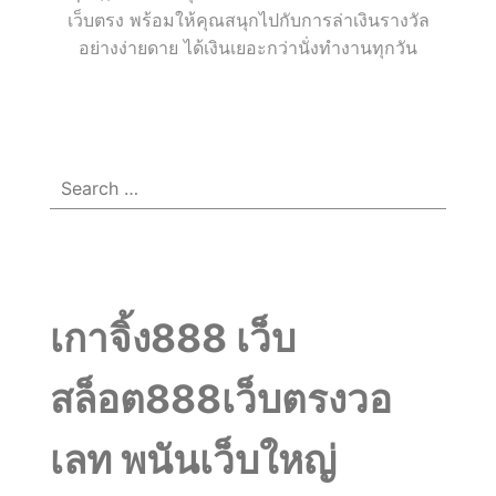
กับ
เว็บตรง พร้อมให้คุณสนุกไปกับการล่าเงินรางวัล
อย่างง่ายดาย ได้เงินเยอะกว่านั่งทำงานทุกวัน
Menu
☰
โอกาส
ใน
Search
for:
การ
ชนะ
เกาจิ้ง888 เว็บ
เงิน
สล็อต888เว็บตรงวอ
จริง
เลท พนันเว็บใหญ่