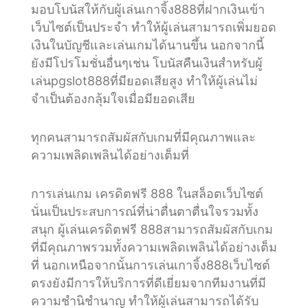
มอบโบนัสให้กับผู้เล่นเกาจิ้ง888ที่ฝากเงินเข้า
เว็บไซต์เป็นประจำ ทำให้ผู้เล่นสามารถเพิ่มยอด
เงินในบัญชีและเล่นเกมได้นานขึ้น นอกจากนี้
ยังมีโปรโมชั่นอื่นๆเช่น โบนัสคืนเงินสำหรับผู้
เล่นpgslot888ที่มียอดเสียสูง ทำให้ผู้เล่นไม่
จำเป็นต้องกลุ้มใจเมื่อมียอดเสีย
ทุกคนสามารถสัมผัสกับเกมที่มีคุณภาพและ
ความเพลิดเพลินได้อย่างเต็มที่
การเล่นเกม เครดิตฟรี 888 ในสล็อตเว็บไซต์
นั่นเป็นประสบการณ์ที่น่าตื่นตาตื่นใจรวมทั้ง
สนุก ผู้เล่นเครดิตฟรี 888สามารถสัมผัสกับเกม
ที่มีคุณภาพรวมทั้งความเพลิดเพลินได้อย่างเต็ม
ที่ นอกเหนือจากนั้นการเล่นเกาจิ้ง888เว็บไซต์
ตรงยังมีการให้บริการที่ดีเยี่ยมจากทีมงานที่มี
ความชำนิชำนาญ ทำให้ผู้เล่นสามารถได้รับ