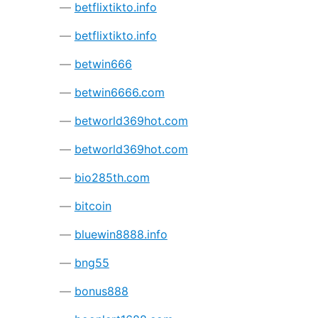
betflixtikto.info
betflixtikto.info
betwin666
betwin6666.com
betworld369hot.com
betworld369hot.com
bio285th.com
bitcoin
bluewin8888.info
bng55
bonus888