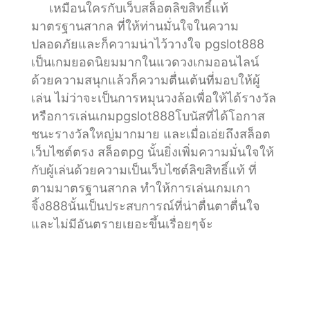
ถอน
เหมือนใครกับเว็บสล็อตลิขสิทธิ์แท้
มาตรฐานสากล ที่ให้ท่านมั่นใจในความ
ปลอดภัยและก็ความน่าไว้วางใจ pgslot888
ได้
เป็นเกมยอดนิยมมากในแวดวงเกมออนไลน์
ด้วยความสนุกแล้วก็ความตื่นเต้นที่มอบให้ผู้
ทันที
เล่น ไม่ว่าจะเป็นการหมุนวงล้อเพื่อให้ได้รางวัล
หรือการเล่นเกมpgslot888โบนัสที่ได้โอกาส
ชนะรางวัลใหญ่มากมาย และเมื่อเอ่ยถึงสล็อต
เว็บไซต์ตรง สล็อตpg นั้นยิ่งเพิ่มความมั่นใจให้
กับผู้เล่นด้วยความเป็นเว็บไซต์ลิขสิทธิ์แท้ ที่
ตามมาตรฐานสากล ทำให้การเล่นเกมเกา
จิ้ง888นั้นเป็นประสบการณ์ที่น่าตื่นตาตื่นใจ
และไม่มีอันตรายเยอะขึ้นเรื่อยๆจ้ะ