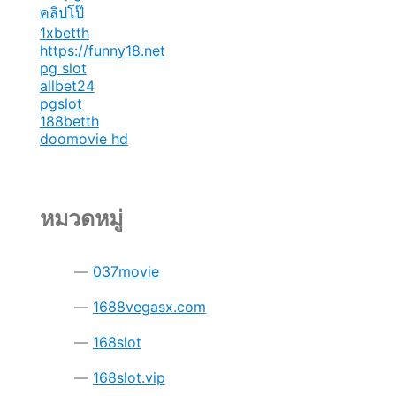
คลิปโป๊
1xbetth
https://funny18.net
pg slot
allbet24
pgslot
188betth
doomovie hd
หมวดหมู่
037movie
1688vegasx.com
168slot
168slot.vip