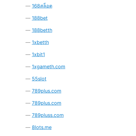
168สล็อต
188bet
188betth
1xbetth
1xbit1
1xgameth.com
55slot
789plus.com
789plus.com
789pluss.com
8lots.me