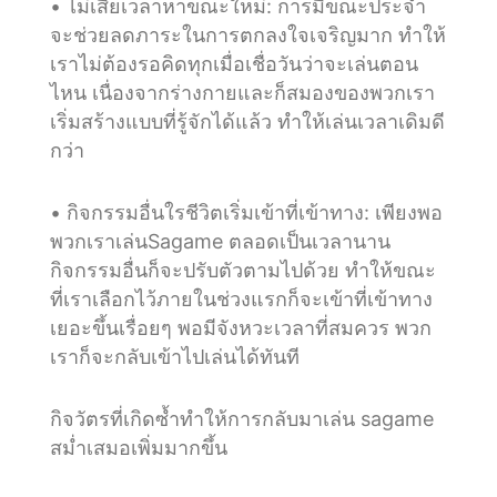
• ไม่เสียเวลาหาขณะใหม่: การมีขณะประจำ
จะช่วยลดภาระในการตกลงใจเจริญมาก ทำให้
เราไม่ต้องรอคิดทุกเมื่อเชื่อวันว่าจะเล่นตอน
ไหน เนื่องจากร่างกายและก็สมองของพวกเรา
เริ่มสร้างแบบที่รู้จักได้แล้ว ทำให้เล่นเวลาเดิมดี
กว่า
• กิจกรรมอื่นใรชีวิตเริ่มเข้าที่เข้าทาง: เพียงพอ
พวกเราเล่นSagame ตลอดเป็นเวลานาน
กิจกรรมอื่นก็จะปรับตัวตามไปด้วย ทำให้ขณะ
ที่เราเลือกไว้ภายในช่วงแรกก็จะเข้าที่เข้าทาง
เยอะขึ้นเรื่อยๆ พอมีจังหวะเวลาที่สมควร พวก
เราก็จะกลับเข้าไปเล่นได้ทันที
กิจวัตรที่เกิดซ้ำทำให้การกลับมาเล่น sagame
สม่ำเสมอเพิ่มมากขึ้น