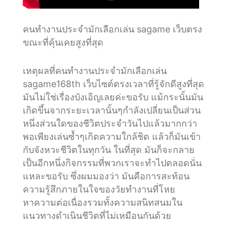
คนทำงานประจำมักเลือกเล่น sagame เว็บตรง
ขณะที่คุ้นเคยสูงที่สุด
เหตุผลที่คนทำงานประจำมักเลือกเล่น
sagame168th เว็บไซต์ตรงเวลาที่รู้จักดีสูงที่สุด
มันไม่ใช่เรื่องบังเอิญเลยค่ะขอรับ แม้กระนั้นมัน
เกิดขึ้นจากระยะเวลานั้นๆกำลังเปลี่ยนเป็นส่วน
หนึ่งส่วนใดของชีวิตประจำวันไปแล้วมากกว่า
พอเพียงเล่นซ้ำๆเกิดความใกล้ชิด แล้วก็มันเข้า
กับจังหวะชีวิตในทุกวัน ในที่สุด มันก็จะกลาย
เป็นอีกหนึ่งกิจกรรมที่พวกเราจะทำไปตลอดนั่น
แหละขอรับ ซึ่งผมมองว่า มันคือการสะท้อน
ความรู้สึกภายในใจของวัยทำงานที่โหย
หาความต่อเนื่องรวมทั้งความสนิทสนมใน
แนวทางดำเนินชีวิตที่ไม่เหมือนกันด้วย