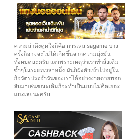
ความน่าดึงดูดใจก็คือ การเล่น sagame บาง
ครั้งก็อาจจะไม่ได้เกิดขึ้นจากความมุ่งมั่น
ทั้งหมดนะครับ แต่เพราะเหตุว่าเราทำสิ่งเดิม
ซ้ำๆในระยะเวลาหนึ่ง มันก็ฝังตัวเข้าไปอยู่ใน
กิจวัตรประจำวันของเราได้อย่างง่ายดายพอก
ลับมาเล่นขณะเดิมก็จะทำเป็นแบบไม่คิดเยอะ
แยะเลยนะครับ