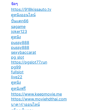
จัดๆ
https://918kissauto.tv
ดูหนังออนไลน์
ปั่นแตก66
sagame
joker123
ดูหนัง
pussy888
pussy888
sexybaccarat
pg slot
https://pgslot77.run
pg99
fullslot
live22
ดูหนัง
ดูหนังฟรี
https://www.keepmovie.me
https://www.moviehdthai.com
บาคาร่าออนไลน์