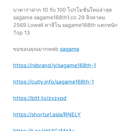
บาคาร่าฝาก 10 รับ 100 โปรโมชั่นใหม่ล่าสุด
sagame sagame168th1.co 29 สิงหาคม
2569 Lowell คาสิโน sagame168th แตกหนัก
Top 13
ขอขอบคุณมากweb
sagame
https://rebrand.ly/sagame168th-1
https://cutly.info/sagame168th-1
https://bitt.to/zvzxpd
https://shorturl.asia/RNELY
https://t.co/zbtACsMz4v