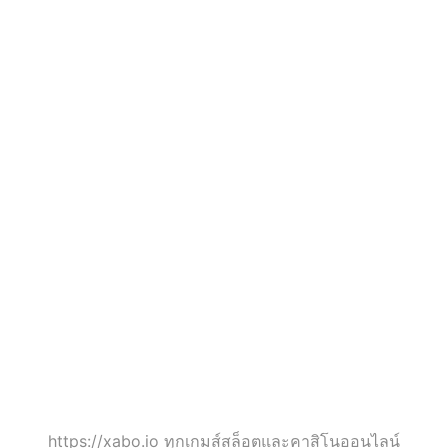
xabo.io
xabo.io - สล็อต PG
-
แท้ที่มาพร้อมกับ
สล็อต
โอกาสในการชนะ
PG
เงินจริง เงินรางวัล
แท้
สูงสุดกว่า 10 ล้าน
ที่มา
บาท ถอนได้ทันที
พร้อม
https://xabo.io ทุกเกมส์สล็อตและคาสิโนออนไลน์