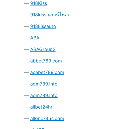
918Kiss
918kiss ดาวน์โหลด
918kissauto
ABA
ABAGroup2
abbet789.com
acebet789.com
adm789.info
adm789.info
allbet24hr
allone745s.com