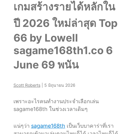
เกมสร้างรายได้หลักใน
เงิน
ปี 2026 ใหม่ล่าสุด Top
รางวัล
66 by Lowell
สูงสุด
sagame168th1.co 6
June 69 พนัน
กว่า
10
Scott Roberts
|
5 มิถุนายน 2026
ล้าน
เพราะอะไรคนทำงานประจำเลือกเล่น
sagame168th ในช่วงเวลาเดิมๆ
บาท
แน่ๆว่า
sagame168th
เป็นเว็บบาคาร่าที่เรา
สามารถเข้ามาเล่นตอนไหนก็ได้ เวลาไหนก็ได้