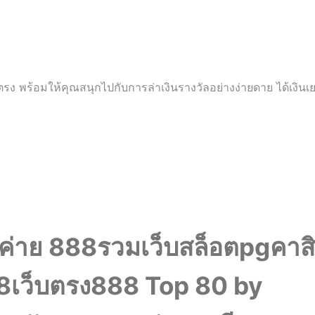
ท้ที่มาพร้อมกับโอกาสในกา
ง พร้อมให้คุณสนุกไปกับการล่าเงินรางวัลอย่างง่ายดาย ได้เงินเย
้านบาท ถอนได้ทันที
Blo
เกม ค่าย 888รวมเว็บสล็อตpgคาส
8เว็บตรง888 Top 80 by