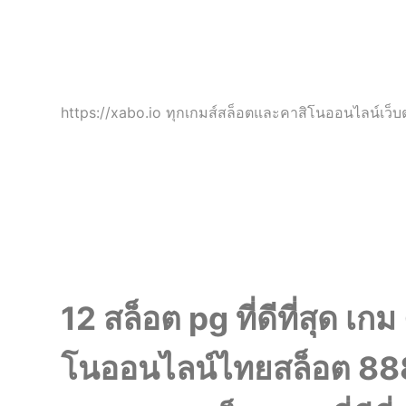
xabo.io
xabo.io - สล็อต PG แ
https://xabo.io ทุกเกมส์สล็อตและคาสิโนออนไลน์เว็บตร
-
รางวัลสูงสุดกว่า 10 ล
สล็อต
PG
แท้
12 สล็อต pg ที่ดีที่สุด 
ที่มา
โนออนไลน์ไทยสล็อต 88
พร้อม