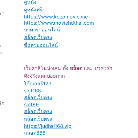
ดูหนัง
ถ
ดูหนังฟรี
รา
https://www.keepmovie.me
https://www.moviehdthai.com
บาคาร่าออนไลน์
ก
สล็อตเว็บตรง
น
ซื้อหวยออนไลน์
ตก
เว็บคาสิโนน่าเล่น ทั้ง
สล็อต
และ
บาคาร่า
ตึงจริงแตกบ่อยมาก
โจ๊กเกอร์123
slot168
สล็อตเว็บตรง
้อ
slot99
สล็อตเว็บตรง
สล็อตเว็บตรง
https://judhai168.vip
สล็อต888