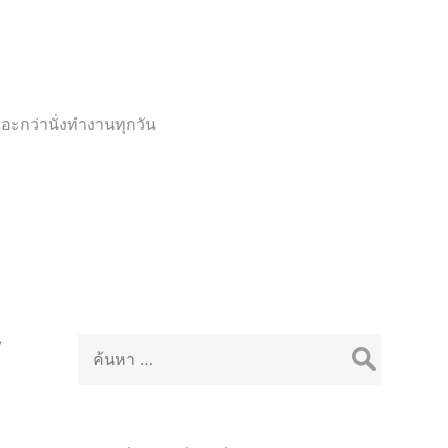
รชนะเงินจริง เงิน
อะกว่านั่งทำงานทุกวัน
Search
g
Contact
Welcome to the family!
for:
ค้นหา
ิ
สำหรับ: