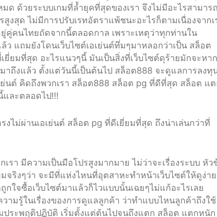
ด ด้วยระบบเกมที่ล้ำยุคที่สุดของเรา จึงไม่มีอะไรสามาร
สูงสุด ไม่มีการปรับเรทอัตราแพ้ชนะอะไรก็ตามเนื่องจากเ
อยู่คู่คนไทยถัดจากนี้ตลอดกาล เพราะเหตุว่าทุกท่านใน
ว แถมยังโดนเว็บไซต์เอเย่นต์ทึ่มๆมาหลอกว่าเป็น สล็อต
ี่ยมที่สุด อะไรแนวๆนี้ มันเป็นสิ่งที่เว็บไซต์ดุร้ายมักจะหา
มาถึงแล้ว ตั้งแต่วันนี้เป็นต้นไป สล็อต888 จะดูแลการลงทุ
ย่นต์ คิดถึงพวกเรา สล็อต888 สล็อต pg ที่ดีที่สุด สล็อต แ
นี้และตลอดไป!!!
่านเอเย่นต์ สล็อต pg ที่ดีเยี่ยมที่สุด ถึงน่าเล่นกว่าที่
เรา มีความเป็นมือโปรสูงมากมาย ไม่ว่าจะเรื่องระบบ หัวข
จริงๆว่า จะมีที่แห่งไหนที่อุตสาหะทำหน้าเว็บไซต์ให้ดูง่าย
็ถูกใจซื้อเว็บไซต์มาแล้วก็ไวแบบนั้นเฉยๆไม่แก้อะไรเลย
ความรู้ในเรื่องของการดูแลลูกค้า ว่าทำแบบไหนลูกค้าถึงใช้
มประพฤติปฏิบัติ เริ่มตั้งแต่ต้นไปจนถึงแตก สล็อต แตกหนัก