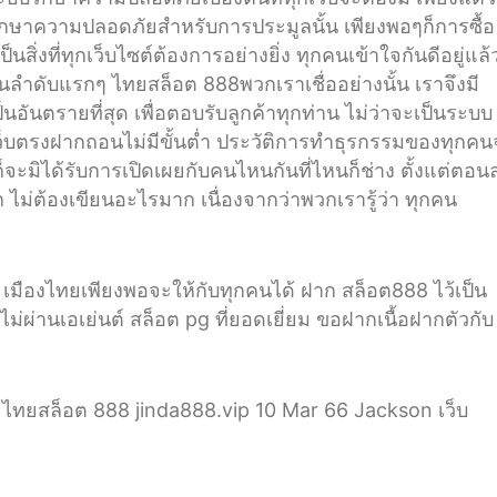
บบรักษาความปลอดภัยสำหรับการประมูลนั้น เพียงพอๆก็การซื้อ
สิ่งที่ทุกเว็บไซต์ต้องการอย่างยิ่ง ทุกคนเข้าใจกันดีอยู่แล้
็นลำดับแรกๆ ไทยสล็อต 888พวกเราเชื่ออย่างนั้น เราจึงมี
นอันตรายที่สุด เพื่อตอบรับลูกค้าทุกท่าน ไม่ว่าจะเป็นระบบ
เว็บตรงฝากถอนไม่มีขั้นต่ำ ประวัติการทำธุรกรรมของทุกค
จะมิได้รับการเปิดเผยกับคนไหนกันที่ไหนก็ช่าง ตั้งแต่ตอน
ไม่ต้องเขียนอะไรมาก เนื่องจากว่าพวกเรารู้ว่า ทุกคน
เมืองไทยเพียงพอจะให้กับทุกคนได้ ฝาก สล็อต888 ไว้เป็น
่ผ่านเอเย่นต์ สล็อต pg ที่ยอดเยี่ยม ขอฝากเนื้อฝากตัวกับ
ไทยสล็อต 888 jinda888.vip 10 Mar 66 Jackson เว็บ