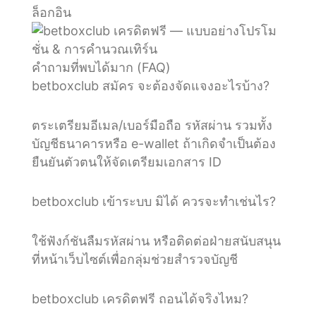
คำถามที่พบได้มาก (FAQ)
betboxclub สมัคร จะต้องจัดแจงอะไรบ้าง?
ตระเตรียมอีเมล/เบอร์มือถือ รหัสผ่าน รวมทั้ง
บัญชีธนาคารหรือ e-wallet ถ้าเกิดจำเป็นต้อง
ยืนยันตัวตนให้จัดเตรียมเอกสาร ID
betboxclub เข้าระบบ มิได้ ควรจะทำเช่นไร?
ใช้ฟังก์ชันลืมรหัสผ่าน หรือติดต่อฝ่ายสนับสนุน
ที่หน้าเว็บไซต์เพื่อกลุ่มช่วยสำรวจบัญชี
betboxclub เครดิตฟรี ถอนได้จริงไหม?