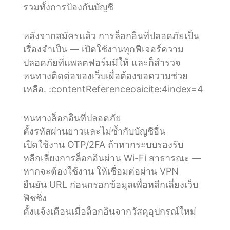
รวมทั้งการป้องกันบัญชี
หลังจากสมัครแล้ว การล็อกอินที่ปลอดภัยเป็น
เรื่องจำเป็น — เปิดใช้งานทุกฟีเจอร์ความ
ปลอดภัยที่แพลตฟอร์มมีให้ และก็สำรวจ
หนทางติดต่อของเว็บเผื่อต้องขอความช่วย
เหลือ. :contentReferenceoaicite:4index=4
หนทางล็อกอินที่ปลอดภัย
ตั้งรหัสผ่านยาวและไม่ซ้ำกับบัญชีอื่น
เปิดใช้งาน OTP/2FA ถ้าหากระบบรองรับ
หลีกเลี่ยงการล็อกอินผ่าน Wi-Fi สาธารณะ —
หากจะต้องใช้งาน ให้เชื่อมต่อผ่าน VPN
ยืนยัน URL ก่อนกรอกข้อมูลเพื่อหลีกเลี่ยงเว็บ
ฟิชชิ่ง
ตั้งแจ้งเตือนเมื่อล็อกอินจากวัสดุอุปกรณ์ใหม่