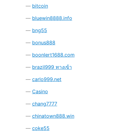
bitcoin
bluewin8888.info
bng55
bonus888
boonlert1688.com
brazil999 ทางเข้า
carlo999.net
Casino
chang7777
chinatown888.win
coke55