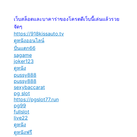
เว็บสล็อตและบาคาร่าของโครตดีเว็บนี้เล่นแล้วรวย
จัดๆ
https://918kissauto.tv
ดูหนังออนไลน์
ปั่นแตก66
sagame
joker123
ดูหนัง
pussy888
pussy888
sexybaccarat
pg slot
https://pgslot77.run
pg99
fullslot
live22
ดูหนัง
ดูหนังฟรี