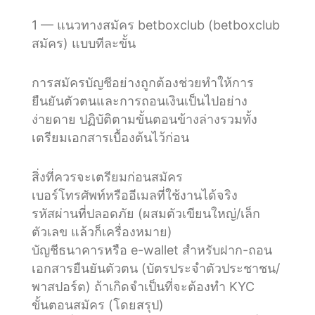
1 — แนวทางสมัคร betboxclub (betboxclub
สมัคร) แบบทีละขั้น
การสมัครบัญชีอย่างถูกต้องช่วยทำให้การ
ยืนยันตัวตนและการถอนเงินเป็นไปอย่าง
ง่ายดาย ปฏิบัติตามขั้นตอนข้างล่างรวมทั้ง
เตรียมเอกสารเบื้องต้นไว้ก่อน
สิ่งที่ควรจะเตรียมก่อนสมัคร
เบอร์โทรศัพท์หรืออีเมลที่ใช้งานได้จริง
รหัสผ่านที่ปลอดภัย (ผสมตัวเขียนใหญ่/เล็ก
ตัวเลข แล้วก็เครื่องหมาย)
บัญชีธนาคารหรือ e-wallet สำหรับฝาก-ถอน
เอกสารยืนยันตัวตน (บัตรประจำตัวประชาชน/
พาสปอร์ต) ถ้าเกิดจำเป็นที่จะต้องทำ KYC
ขั้นตอนสมัคร (โดยสรุป)