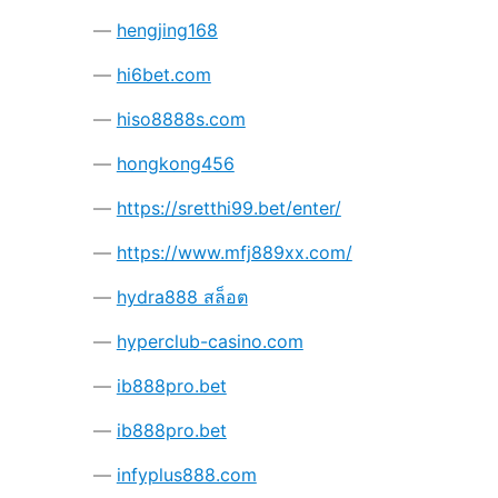
hengjing168
hi6bet.com
hiso8888s.com
hongkong456
https://sretthi99.bet/enter/
https://www.mfj889xx.com/
hydra888 สล็อต
hyperclub-casino.com
ib888pro.bet
ib888pro.bet
infyplus888.com