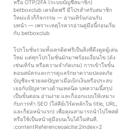
หรือ OTP/2FA (ระบบบัญชีสมาชิก)
betboxclub เครดิตฟรี มีโปรสำหรับสมาชิก
ใหม่แล้วก็กิจกรรม — อ่านเทิร์นก่อนรับ
บทนำ — เพราะเหตุไรควรอ่านคู่มือนี้ก่อนเริ่ม
กับ betboxclub
โปรโมชั่นรวมทั้งเครดิตฟรีเป็นสิ่งที่ดึงดูดผู้เล่น
ใหม่ แต่ทุกโปรโมชั่นมักมาพร้อมเงื่อนไข (ดัง
เช่นเทิร์น หรือความจำกัดเกม) การเข้าใจขั้น
ตอนสมัครและการดูแลรักษาความปลอดภัย
บัญชีจะช่วยลดปัญหาเมื่อเบิกเงินหรือประสบ
เจอกับปัญหาทางด้านเทคนิค บทความนี้สรุป
เป็นขั้นตอน อ่านง่าย และก็ออกแบบให้เหมาะ
กับการทำ SEO (ใส่คีย์เวิร์ดหลักใน title, URL,
และก็ย่อหน้าแรก) เพื่อคุณสามารถนำไปโพสต์
หรือใช้เป็นหน้าคู่มือบนเว็บได้ในทันที.
:contentReferenceoaicite:2index=2