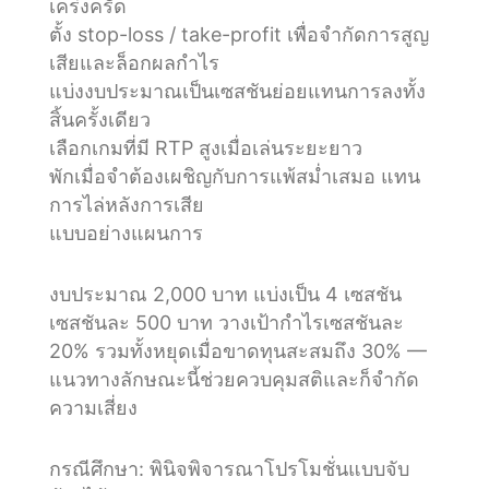
เคร่งครัด
ตั้ง stop-loss / take-profit เพื่อจำกัดการสูญ
เสียและล็อกผลกำไร
แบ่งงบประมาณเป็นเซสชันย่อยแทนการลงทั้ง
สิ้นครั้งเดียว
เลือกเกมที่มี RTP สูงเมื่อเล่นระยะยาว
พักเมื่อจำต้องเผชิญกับการแพ้สม่ำเสมอ แทน
การไล่หลังการเสีย
แบบอย่างแผนการ
งบประมาณ 2,000 บาท แบ่งเป็น 4 เซสชัน
เซสชันละ 500 บาท วางเป้ากำไรเซสชันละ
20% รวมทั้งหยุดเมื่อขาดทุนสะสมถึง 30% —
แนวทางลักษณะนี้ช่วยควบคุมสติและก็จำกัด
ความเสี่ยง
กรณีศึกษา: พินิจพิจารณาโปรโมชั่นแบบจับ