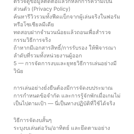
ตรวจดูข้อมูลติดต่อแล้วก็หลักการความเป็น
ส่วนตัว (Privacy Policy)
ค้นหารีวิวรวมทั้งฟีดแบ็กจากผู้เล่นจริงในฟอรัม
หรือโซเชียลมีเดีย
ทดสอบฝากจำนวนน้อยแล้วถอนเพื่อสำรวจ
กรรมวิธีการจริง
ถ้าหากมีเอกสารสิทธิ์/การรับรอง ให้พิจารณา
ลำดับที่รวมทั้งหน่วยงานผู้ออก
5 — การจัดการงบและยุทธวิธีการเล่นอย่างมี
วินัย
การเล่นอย่างยั่งยืนต้องมีการจัดงบประมาณ
การกำหนดข้อจำกัด และการรู้จักพักเมื่อเกมไม่
เป็นไปตามเป้า — นี่เป็นทางปฏิบัติที่ใช้ได้จริง
วิธีการจัดงบสั้นๆ
ระบุงบเล่นต่อวัน/อาทิตย์ และยึดตามอย่าง