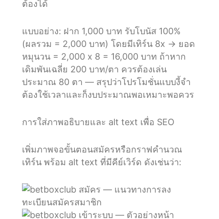
ต้องได้
แบบอย่าง: ฝาก 1,000 บาท รับโบนัส 100%
(ผลรวม = 2,000 บาท) โดยมีเทิร์น 8x → ยอด
หมุนวน = 2,000 x 8 = 16,000 บาท ถ้าหาก
เดิมพันเฉลี่ย 200 บาท/ตา ควรต้องเล่น
ประมาณ 80 ตา — สรุปว่าโปรโมชั่นแบบงี้จำ
ต้องใช้เวลาและก็งบประมาณพอเหมาะพอควร
การใส่ภาพอธิบายและ alt text เพื่อ SEO
เพิ่มภาพจอขั้นตอนสมัครหรือกราฟคำนวณ
เทิร์น พร้อม alt text ที่มีคีย์เวิร์ด ดังเช่นว่า: