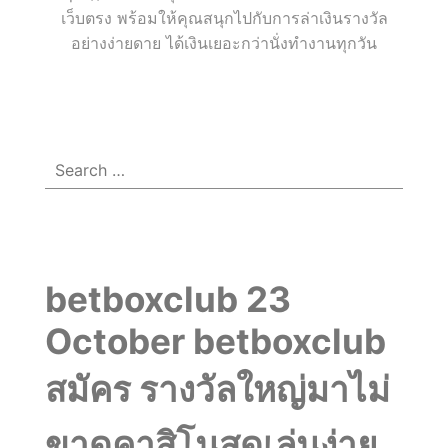
กับ
เว็บตรง พร้อมให้คุณสนุกไปกับการล่าเงินรางวัล
อย่างง่ายดาย ได้เงินเยอะกว่านั่งทำงานทุกวัน
Menu
☰
โอกาส
ใน
Search
for:
การ
ชนะ
betboxclub 23
October betboxclub
เงิน
สมัคร รางวัลใหญ่มาไม่
จริง
ขาดคาสิโนสดเล่นง่าย