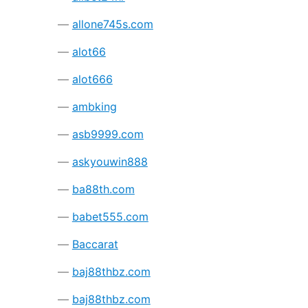
allone745s.com
alot66
alot666
ambking
asb9999.com
askyouwin888
ba88th.com
babet555.com
Baccarat
baj88thbz.com
baj88thbz.com