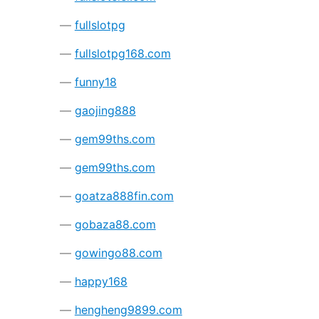
fullslotpg
fullslotpg168.com
funny18
gaojing888
gem99ths.com
gem99ths.com
goatza888fin.com
gobaza88.com
gowingo88.com
happy168
hengheng9899.com