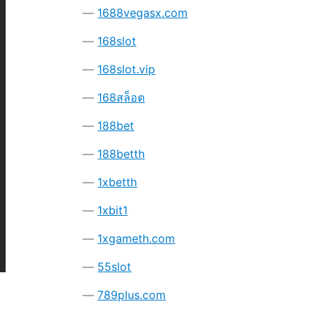
1688vegasx.com
168slot
168slot.vip
168สล็อต
188bet
188betth
1xbetth
1xbit1
1xgameth.com
55slot
789plus.com