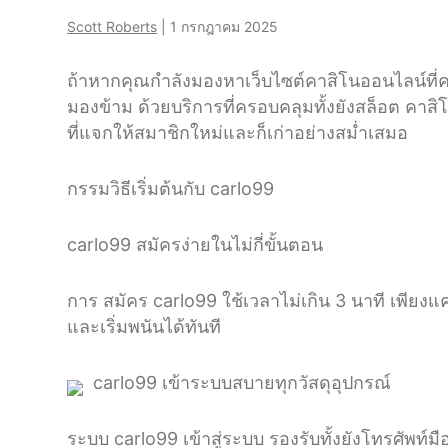
Scott Roberts
|
1 กรกฎาคม 2025
กับ
ถ้าหากคุณกำลังมองหาเว็บไซต์คาสิโนออนไลน์ที่
โอกาส
มองข้าม ด้วยบริการที่ครอบคลุมทั้งยังสล็อต คาสิ
ที่แจกให้สมาชิกใหม่และก็เก่าอย่างสม่ำเสมอ
ใน
กรรมวิธีเริ่มต้นกับ carlo99
การ
carlo99 สมัครง่ายในไม่กี่ขั้นตอน
ชนะ
การ สมัคร carlo99 ใช้เวลาไม่เกิน 3 นาที เพียง
และเริ่มพนันได้ทันที
เงิน
carlo99 เข้าระบบสบายทุกวัสดุอุปกรณ์
จริง
ระบบ carlo99 เข้าสู่ระบบ รองรับทั้งยังโทรศัพท์ม