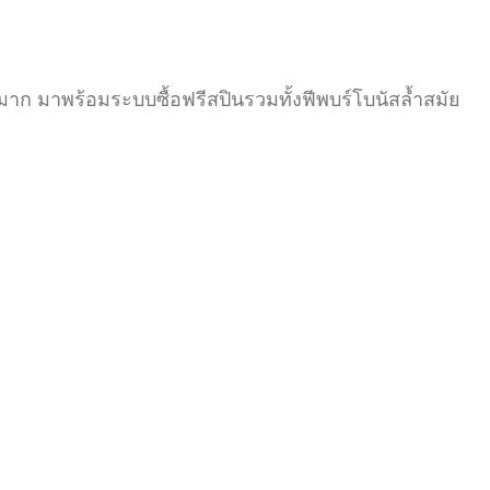
าก มาพร้อมระบบซื้อฟรีสปินรวมทั้งฟีพบร์โบนัสล้ำสมัย