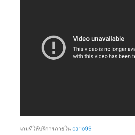
เกมที่ให้บริการภายใน
carlo99