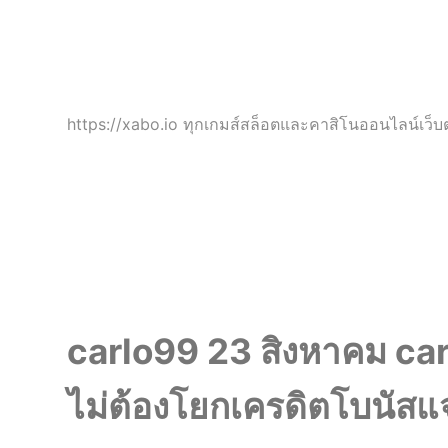
xabo.io
xabo.io - สล็อต PG แ
https://xabo.io ทุกเกมส์สล็อตและคาสิโนออนไลน์เว็บตร
-
รางวัลสูงสุดกว่า 10 ล
สล็อต
PG
แท้
carlo99 23 สิงหาคม car
ที่มา
ไม่ต้องโยกเครดิตโบนัสแ
พร้อม