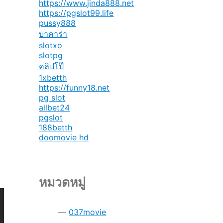
https://www.jinda888.net
https://pgslot99.life
pussy888
บาคาร่า
slotxo
slotpg
คลิปโป๊
1xbetth
https://funny18.net
pg slot
allbet24
pgslot
188betth
doomovie hd
หมวดหมู่
037movie