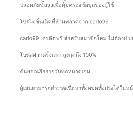
ปลอดภัยขั้นสูงเพื่อคุ้มครองข้อมูลของผู้ใช้
เงิน
โปรโมชั่นเด็ดที่ห้ามพลาดจาก carlo99
รางวัล
carlo99 เครดิตฟรี สำหรับสมาชิกใหม่ ไม่ต้องฝา
สูงสุด
โบนัสฝากครั้งแรก สูงสุดถึง 100%
กว่า
คืนยอดเสียรายวันทุกหมวดเกม
10
ผู้เล่นสามารถสำรวจเนื้อหาทั้งหมดทั้งปวงได้ในห
ล้าน
บาท