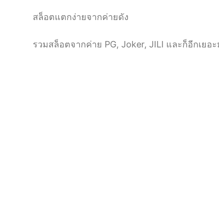
สล็อตแตกง่ายจากค่ายดัง
รวมสล็อตจากค่าย PG, Joker, JILI และก็อีกเยอะม