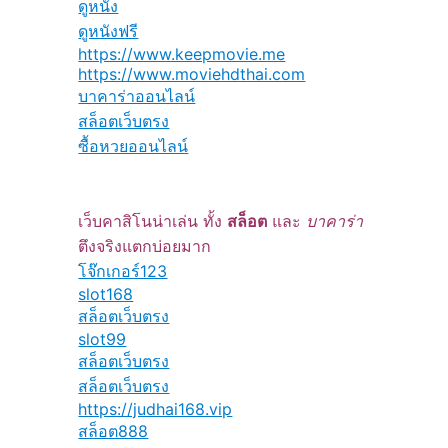
ดูหนัง
ดูหนังฟรี
https://www.keepmovie.me
https://www.moviehdthai.com
บาคาร่าออนไลน์
สล็อตเว็บตรง
ซื้อหวยออนไลน์
เว็บคาสิโนน่าเล่น ทั้ง
สล็อต
และ
บาคาร่า
ตึงจริงแตกบ่อยมาก
โจ๊กเกอร์123
slot168
สล็อตเว็บตรง
slot99
สล็อตเว็บตรง
สล็อตเว็บตรง
https://judhai168.vip
สล็อต888