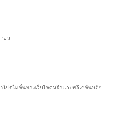
กก่อน
น้าโปรโมชั่นของเว็บไซต์หรือแอปพลิเคชันหลัก