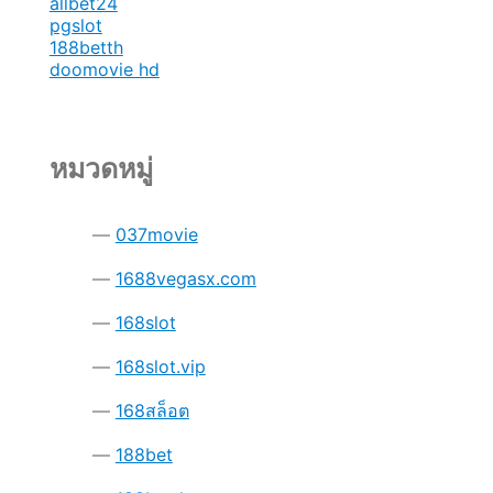
allbet24
pgslot
188betth
doomovie hd
หมวดหมู่
037movie
1688vegasx.com
168slot
168slot.vip
168สล็อต
188bet