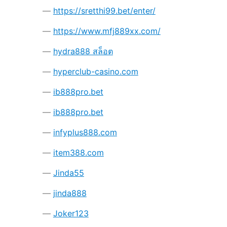
https://sretthi99.bet/enter/
https://www.mfj889xx.com/
hydra888 สล็อต
hyperclub-casino.com
ib888pro.bet
ib888pro.bet
infyplus888.com
item388.com
Jinda55
jinda888
Joker123