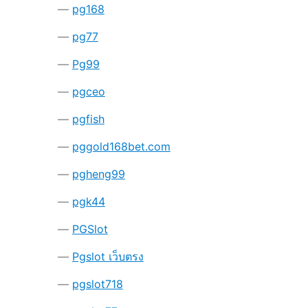
pg168
pg77
Pg99
pgceo
pgfish
pggold168bet.com
pgheng99
pgk44
PGSlot
Pgslot เว็บตรง
pgslot718