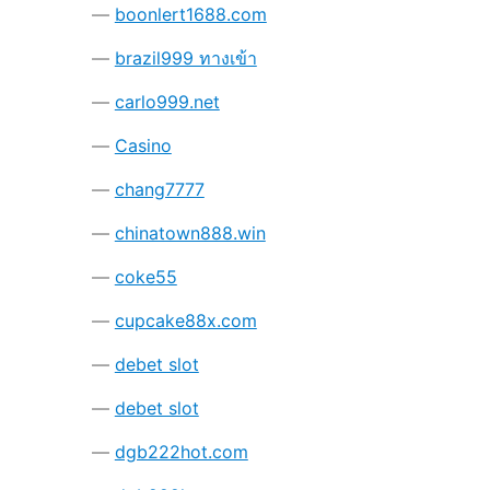
boonlert1688.com
brazil999 ทางเข้า
carlo999.net
Casino
chang7777
chinatown888.win
coke55
cupcake88x.com
debet slot
debet slot
dgb222hot.com