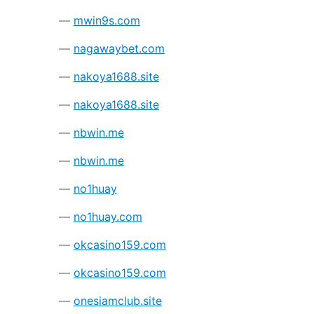
mwin9s.com
nagawaybet.com
nakoya1688.site
nakoya1688.site
nbwin.me
nbwin.me
no1huay
no1huay.com
okcasino159.com
okcasino159.com
onesiamclub.site