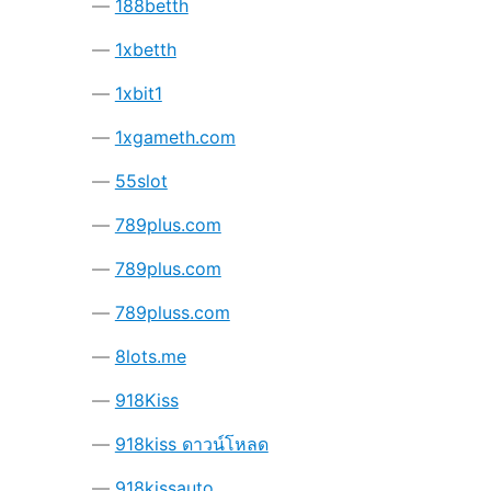
188betth
1xbetth
1xbit1
1xgameth.com
55slot
789plus.com
789plus.com
789pluss.com
8lots.me
918Kiss
918kiss ดาวน์โหลด
918kissauto