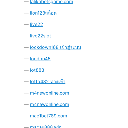
lalikabetsgame.com
lion123สล็อต
live22
live22slot
lockdown168 เข้าสู่ระบบ
london45
lot888
lotto432 ทางเข้า
m4newonline.com
m4newonline.com
mac1bet789.com
macau888.win