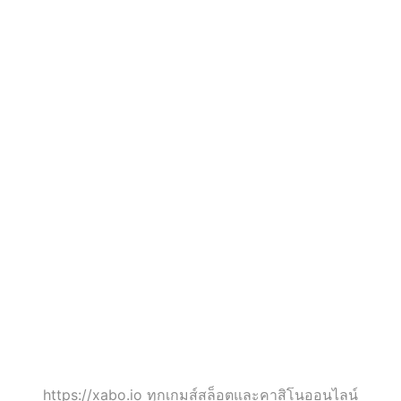
xabo.io
xabo.io - สล็อต PG
-
แท้ที่มาพร้อมกับ
สล็อต
โอกาสในการชนะ
PG
เงินจริง เงินรางวัล
แท้
สูงสุดกว่า 10 ล้าน
ที่มา
บาท ถอนได้ทันที
พร้อม
https://xabo.io ทุกเกมส์สล็อตและคาสิโนออนไลน์