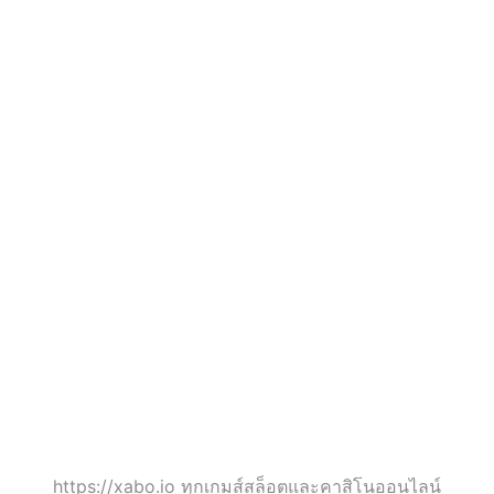
xabo.io
xabo.io - สล็อต PG
-
แท้ที่มาพร้อมกับ
สล็อต
โอกาสในการชนะ
PG
เงินจริง เงินรางวัล
แท้
สูงสุดกว่า 10 ล้าน
ที่มา
บาท ถอนได้ทันที
พร้อม
https://xabo.io ทุกเกมส์สล็อตและคาสิโนออนไลน์