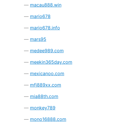
macau888.win
mario678
mario678.info
mars95
medee989.com
meekin365day.com
mexicanoo.com
mfj889xx.com
mia88th.com
monkey789
mono16888.com