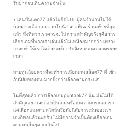
รีบมากจนเกินความจำเป็น
• เล่นปั่นแตก77 แล้วไม่อิดโรย: ผู้คนจำนวนไม่ใช้
น้อยอาจเลือกเกมจากโบนัส จากฟีเจอร์ แต่ท้ายที่สุด
แล้ว สิ่งที่พวกเราควรจะให้ความสำคัญจริงๆคือการ
เลือกเกมที่พวกเราเล่นแล้วไม่เหนื่อยมากกว่า เพราะ
ว่าจะทำให้เราไม่ต้องเครียดกับจังหวะเกมตลอดระยะ
เวลา
สายทุนน้อยควรที่จะทำการเลือกเกมสล็อต77 ที่ เข้า
กับนิสัยของตน มากยิ่งกว่าเลือกตามกระแส
ในที่สุดแล้ว การเลือกเกมpuntaek77 นั้น มันไม่ได้
สำคัญเลยว่าจะต้องเป็นเกมหรือเกมตามกระแส เรา
แค่เลือกเกมตามสไตล์หรือกับนิสัยการเล่นของเรา
เองก็พอแล้วนะครับ ไม่มีความจำเป็นต้องเลือกเกม
ตามคนอื่นๆมากเกินไป