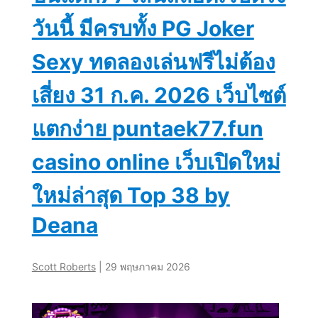
เงิน
วันนี้ มีครบทั้ง PG Joker
Sexy ทดลองเล่นฟรีไม่ต้อง
รางวัล
เสี่ยง 31 ก.ค. 2026 เว็บไซต์
สูงสุด
แตกง่าย puntaek77.fun
กว่า
casino online เว็บเปิดใหม่
10
ใหม่ล่าสุด Top 38 by
Deana
ล้าน
Scott Roberts
|
29 พฤษภาคม 2026
บาท