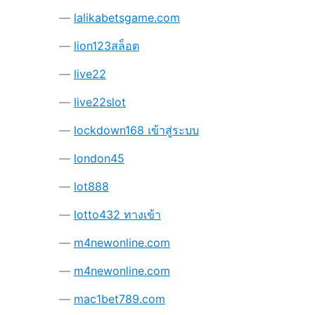
lalikabetsgame.com
lion123สล็อต
live22
live22slot
lockdown168 เข้าสู่ระบบ
london45
lot888
lotto432 ทางเข้า
m4newonline.com
m4newonline.com
mac1bet789.com