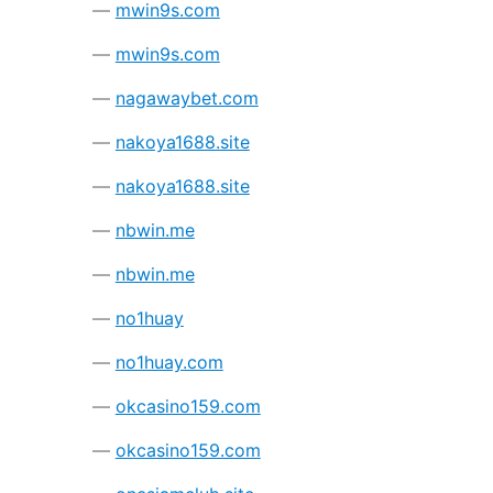
mwin9s.com
mwin9s.com
nagawaybet.com
nakoya1688.site
nakoya1688.site
nbwin.me
nbwin.me
no1huay
no1huay.com
okcasino159.com
okcasino159.com