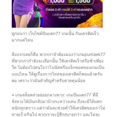
ดูก่อนว่า เว็บไซต์ปั่นแตก77 เกมนั้น กินเครดิตเร็ว
มากแค่ไหน
สิ่งแรกเลยก็คือ พวกเราจำต้องมองว่าเกมpuntaek77
ที่พวกเรากำลังจะเลือกนั้น ใช้เครดิตเร็วหรือช้าเพียง
ใด ไม่ต้องไปสนใจว่าโบนัสหรือแจ็กพอตของเกมเป็น
แบบไหน ให้ดูเรื่องการไหลของเครดิตก็พอแล้วครับ
ผม เพราะว่ามันสำคัญสำหรับสายทุนน้อย
• เกมสล็อตจ่ายย่อยกลางทาง: เกมปั่นแตก77 ที่มี
จังหวะได้เงินกลับมาบ้างระหว่างเล่น ถึงจะมิได้แตก
หนักทุกคราว แต่ว่ามันจะช่วยทำให้เครดิตของเราไม่
หายเร็วเกินไป พวกเราจะรู้สึกสบายกว่า และไม่จะ