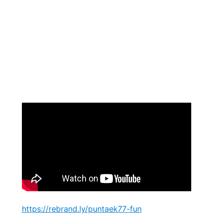
https://rebrand.ly/puntaek77-fun