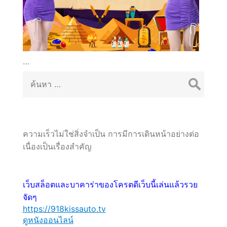
…
ค้นหา
สำหรับ:
ความเร็วไม่ใช่สิ่งจำเป็น การมีการเดินหน้าอย่างต่อ
เนื่องเป็นเรื่องสำคัญ
เว็บสล็อตและบาคาร่าของโครตดีเว็บนี้เล่นแล้วรวย
จัดๆ
https://918kissauto.tv
ดูหนังออนไลน์