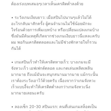
ต้องเร่งเบทเสมอๆเวลาเห็นเครดิตต่ำลงด้วย
• ระวังเกมเงียบยาว: เมื่อสปินไปนานๆแล้วไม่ได้
อะไรกลับมาสักครั้ง ผู้คนจำนวนไม่ใช้น้อยมักจะ
ใจร้อนด้วยการเพิ่มเบทบ้าง หรือเปลี่ยนแปลงเกมบ้าง
ซึ่งมันมีต้นเหตุที่เกิดจากช่วงเกมเงียบยาวนี่แหละครับ
ผม พอกินเครดิตตลอดและไม่มีช่วงพักหายใจก็รวน
กันได้
• เกมสปินเร็วทำให้เครดิตหายเร็ว: บางเกมจะมี
จังหวะเร็ว เอฟเฟกต์ตลอด และกดเล่นเพลิดเพลิน
มากมาย ถึงแม้มันจะสนุกสนานมากมาย แม้กระนั้น
เราต้องระวังเอาไว้ด้วยครับ เนื่องจากว่าเกมจังหวะ
เร็วแบบงี้จะทำให้เครดิตต่ำลงกว่าเกมจังหวะนิ่ง
มากมายเลยนะครับ
• ลองเช็ก 20-30 สปินแรก: คนที่เล่นเกมสล็อตเป็น