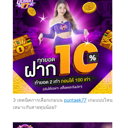
ถอน
ได้
ทันที
3 เทคนิคการเลือกเกมบน
puntaek77
เกมแบบไหน
เหมาะกับสายทุนน้อย?