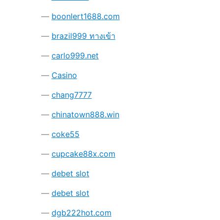
boonlert1688.com
brazil999 ทางเข้า
carlo999.net
Casino
chang7777
chinatown888.win
coke55
cupcake88x.com
debet slot
debet slot
dgb222hot.com