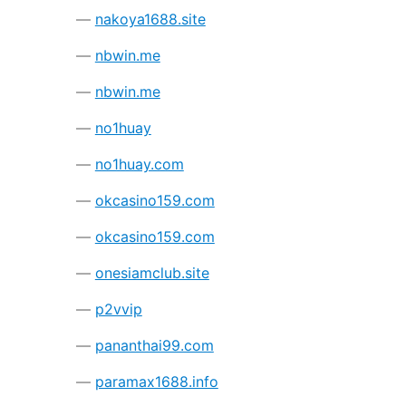
nakoya1688.site
nbwin.me
nbwin.me
no1huay
no1huay.com
okcasino159.com
okcasino159.com
onesiamclub.site
p2vvip
pananthai99.com
paramax1688.info