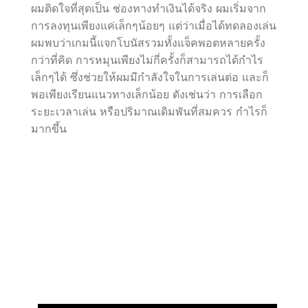
ผมติดใจที่สุดเป็น ช่องทางทำเงินได้จริง ผมเริ่มจาก
การลงทุนเพียงแค่เล็กๆน้อยๆ แต่ว่าเมื่อได้ทดลองเล่น
ผมพบว่าเกมนี้แจกโบนัสรวมทั้งแจ็คพอตหลายครั้ง
กว่าที่คิด การหมุนเพียงไม่กี่ครั้งก็สามารถได้กำไร
เล็กๆได้ ซึ่งช่วยให้ผมมีกำลังใจในการเล่นต่อ และก็
พอเพียงเรียนแนวทางเล็กน้อย ดังเช่นว่า การเลือก
ระยะเวลาเล่น หรือปริมาณเดิมพันที่สมควร กำไรก็
มากขึ้น