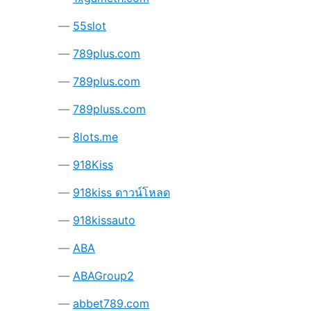
55slot
789plus.com
789plus.com
789pluss.com
8lots.me
918Kiss
918kiss ดาวน์โหลด
918kissauto
ABA
ABAGroup2
abbet789.com