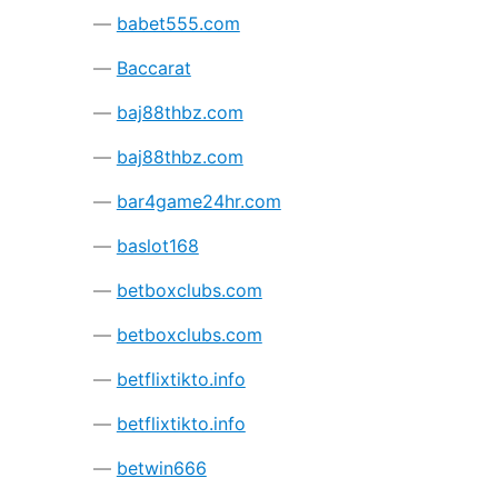
babet555.com
Baccarat
baj88thbz.com
baj88thbz.com
bar4game24hr.com
baslot168
betboxclubs.com
betboxclubs.com
betflixtikto.info
betflixtikto.info
betwin666