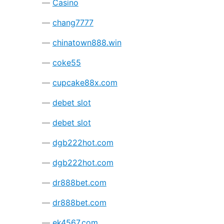
Casino
chang7777
chinatown888.win
coke55
cupcake88x.com
debet slot
debet slot
dgb222hot.com
dgb222hot.com
dr888bet.com
dr888bet.com
ek4567.com