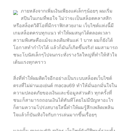
ภายหลังจากเพิ่มเงินเพียงแค่เล็กๆน้อยๆ ผมเริ่ม
สปินในเกมที่พอใจ ไม่ว่าจะเป็นสล็อตคลาสสิก
หรือสล็อตวิดีโอที่มีกราฟิกสวยงาม เว็บไซต์แห่งนี้มี
เกมสล็อตครบทุกแนว ทำให้ผมสนุกได้ตลอดเวลา
ความพิเศษคือแม้จะลงเดิมพันแค่ 1 บาท ผมก็ยังได้
โอกาสทำกำไรได้ แล้วก็มันก็เกิดขึ้นจริง! ผมสามารถ
ชนะโบนัสเล็กๆไปจนกระทั่งรางวัลใหญ่ที่ทำให้หัวใจ
เต้นแรงทุกคราว
สิ่งที่ทำให้ผมติดใจอีกอย่างเป็นระบบสล็อตเว็บไซต์
ตรงที่ไม่ผ่านเอเย่นต์ macau69 ทำให้มั่นอกมั่นใจใน
ความปลอดภัยของเงินและข้อมูลส่วนตัว ทุกครั้งที่
ชนะก็สามารถถอนเงินได้ทันทีโดยไม่มีปัญหาอะไร
ก็ตามความโปร่งสบายใสนี้ทำให้ผมรู้สึกเพลิดเพลิน
ใจแล้วก็บันเทิงใจกับการเล่นมากขึ้นเรื่อยๆ
นอกนั้น macau69 สมัคร เว็บไซต์ยังมีฟีพบร์รวมทั้ง