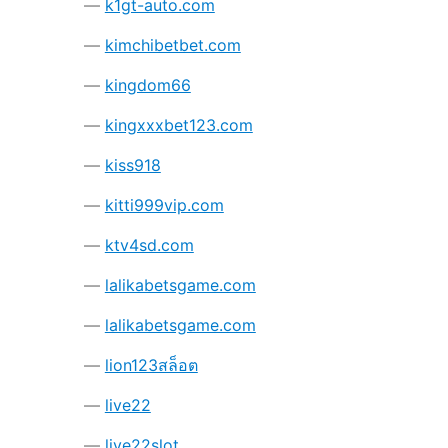
k1gt-auto.com
kimchibetbet.com
kingdom66
kingxxxbet123.com
kiss918
kitti999vip.com
ktv4sd.com
lalikabetsgame.com
lalikabetsgame.com
lion123สล็อต
live22
live22slot