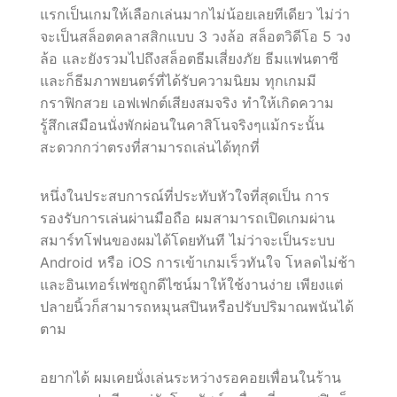
แรกเป็นเกมให้เลือกเล่นมากไม่น้อยเลยทีเดียว ไม่ว่า
จะเป็นสล็อตคลาสสิกแบบ 3 วงล้อ สล็อตวิดีโอ 5 วง
ล้อ และยังรวมไปถึงสล็อตธีมเสี่ยงภัย ธีมแฟนตาซี
และก็ธีมภาพยนตร์ที่ได้รับความนิยม ทุกเกมมี
กราฟิกสวย เอฟเฟกต์เสียงสมจริง ทำให้เกิดความ
รู้สึกเสมือนนั่งพักผ่อนในคาสิโนจริงๆแม้กระนั้น
สะดวกกว่าตรงที่สามารถเล่นได้ทุกที่
หนึ่งในประสบการณ์ที่ประทับหัวใจที่สุดเป็น การ
รองรับการเล่นผ่านมือถือ ผมสามารถเปิดเกมผ่าน
สมาร์ทโฟนของผมได้โดยทันที ไม่ว่าจะเป็นระบบ
Android หรือ iOS การเข้าเกมเร็วทันใจ โหลดไม่ช้า
และอินเทอร์เฟซถูกดีไซน์มาให้ใช้งานง่าย เพียงแต่
ปลายนิ้วก็สามารถหมุนสปินหรือปรับปริมาณพนันได้
ตาม
อยากได้ ผมเคยนั่งเล่นระหว่างรอคอยเพื่อนในร้าน