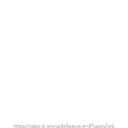
xabo.io
xabo.io - สล็อต PG
-
แท้ที่มาพร้อมกับ
สล็อต
โอกาสในการชนะ
PG
เงินจริง เงินรางวัล
แท้
สูงสุดกว่า 10 ล้าน
ที่มา
บาท ถอนได้ทันที
พร้อม
https://xabo.io ทุกเกมส์สล็อตและคาสิโนออนไลน์