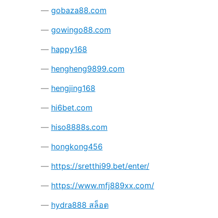
gobaza88.com
gowingo88.com
happy168
hengheng9899.com
hengjing168
hi6bet.com
hiso8888s.com
hongkong456
https://sretthi99.bet/enter/
https://www.mfj889xx.com/
hydra888 สล็อต