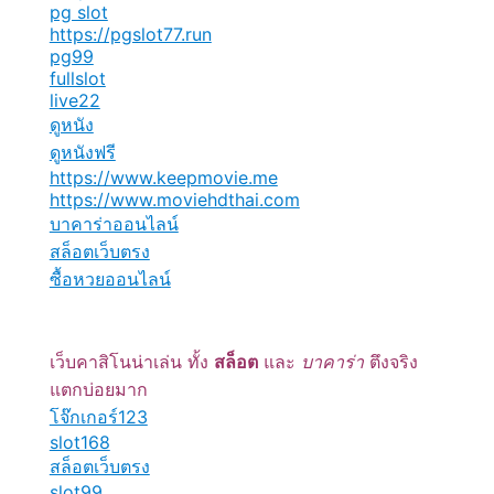
pg slot
https://pgslot77.run
pg99
fullslot
live22
ดูหนัง
ดูหนังฟรี
https://www.keepmovie.me
https://www.moviehdthai.com
บาคาร่าออนไลน์
สล็อตเว็บตรง
ซื้อหวยออนไลน์
เว็บคาสิโนน่าเล่น ทั้ง
สล็อต
และ
บาคาร่า
ตึงจริง
แตกบ่อยมาก
โจ๊กเกอร์123
slot168
สล็อตเว็บตรง
slot99