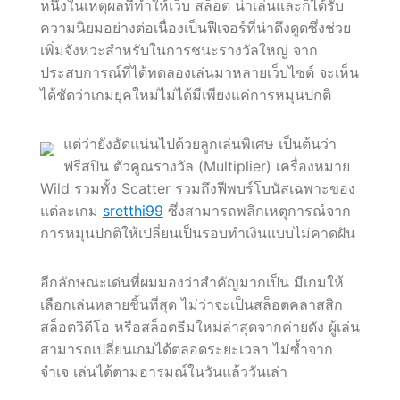
หนึ่งในเหตุผลที่ทำให้เว็บ สล็อต น่าเล่นและก็ได้รับ
ความนิยมอย่างต่อเนื่องเป็นฟีเจอร์ที่น่าดึงดูดซึ่งช่วย
เพิ่มจังหวะสำหรับในการชนะรางวัลใหญ่ จาก
ประสบการณ์ที่ได้ทดลองเล่นมาหลายเว็บไซต์ จะเห็น
ได้ชัดว่าเกมยุคใหม่ไม่ได้มีเพียงแค่การหมุนปกติ
แต่ว่ายังอัดแน่นไปด้วยลูกเล่นพิเศษ เป็นต้นว่า
ฟรีสปิน ตัวคูณรางวัล (Multiplier) เครื่องหมาย
Wild รวมทั้ง Scatter รวมถึงฟีพบร์โบนัสเฉพาะของ
แต่ละเกม
sretthi99
ซึ่งสามารถพลิกเหตุการณ์จาก
การหมุนปกติให้เปลี่ยนเป็นรอบทำเงินแบบไม่คาดฝัน
อีกลักษณะเด่นที่ผมมองว่าสำคัญมากเป็น มีเกมให้
เลือกเล่นหลายชิ้นที่สุด ไม่ว่าจะเป็นสล็อตคลาสสิก
สล็อตวิดีโอ หรือสล็อตธีมใหม่ล่าสุดจากค่ายดัง ผู้เล่น
สามารถเปลี่ยนเกมได้ตลอดระยะเวลา ไม่ซ้ำจาก
จำเจ เล่นได้ตามอารมณ์ในวันแล้ววันเล่า