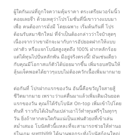
ผู้ใดกันแน่ที่ถูกใจความคุ้มราคา ตระเตรียมวอร์มนิ้ว
คอยเลยจ๊า ด้วยเหตุว่าโปรโมชั่นที่นี่เขาวางแบบมา
เพื่อ คนต้องการมั่งมี โดยเฉพาะ เริ่มต้นกันที่ โปร
ต้อนรับสมาชิกใหม่ ที่จำเป็นต้องกล่าวว่าใจป๋าสุดๆ
เนื่องจากว่าเขามักจะมากับการอัปยอดฝากให้แบบ
เท่าตัว หรือแจกโบนัสสูงสุดถึง 100% ฝากหลักร้อย
แต่ได้ทุนไปปั่นหลักพัน มีอยู่จริงตรงนี้! มันเช่นเดียว
กับคุณมีโอกาสแก้ตัวได้บ่อยมากขึ้น เพิ่มรอบสปินให้
ลุ้นแจ็คพอตได้ยาวๆแบบไม่ต้องควักเนื้อเพิ่มมากมาย
ต่อกันที่ โปรฝากแรกของวัน อันนี้คือขวัญใจสายสู้
ชีวิตมากมาย เพราะว่าแค่ตื่นมาแล้วเพิ่มเติมเงินยอด
แรกของวัน คุณก็ได้รับโบนัส On-top เพิ่มเข้าไปโดย
ทันที ราวกับได้เงินกินเปล่าเอาไว้ทำทุนฟรีๆในทุกๆ
วัน ยิ่งถ้าหากคนใดกันแน่เป็นแฟนตัวยงที่เข้าเล่น
สม่ำเสมอ โบนัสตัวนี้แหละที่จะสามารถช่วยให้ท่านอ
ยู่ในเกม sretthi99 ได้นานพอกระทั่งโบนัสก้อนใหญ่