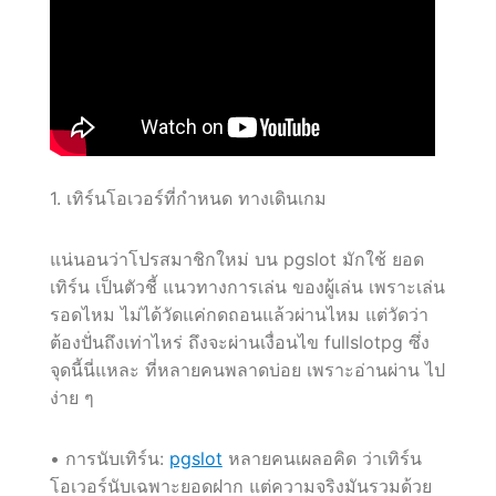
1. เทิร์นโอเวอร์ที่กำหนด ทางเดินเกม
แน่นอนว่าโปรสมาชิกใหม่ บน pgslot มักใช้ ยอด
เทิร์น เป็นตัวชี้ แนวทางการเล่น ของผู้เล่น เพราะเล่น
รอดไหม ไม่ได้วัดแค่กดถอนแล้วผ่านไหม แต่วัดว่า
ต้องปั่นถึงเท่าไหร่ ถึงจะผ่านเงื่อนไข fullslotpg ซึ่ง
จุดนี้นี่แหละ ที่หลายคนพลาดบ่อย เพราะอ่านผ่าน ไป
ง่าย ๆ
• การนับเทิร์น:
pgslot
หลายคนเผลอคิด ว่าเทิร์น
โอเวอร์นับเฉพาะยอดฝาก แต่ความจริงมันรวมด้วย