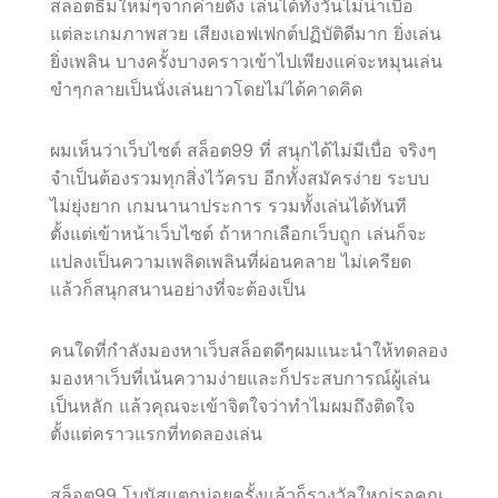
สล็อตธีมใหม่ๆจากค่ายดัง เล่นได้ทั้งวันไม่น่าเบื่อ
แต่ละเกมภาพสวย เสียงเอฟเฟกต์ปฏิบัติดีมาก ยิ่งเล่น
ยิ่งเพลิน บางครั้งบางคราวเข้าไปเพียงแค่จะหมุนเล่น
ขำๆกลายเป็นนั่งเล่นยาวโดยไม่ได้คาดคิด
ผมเห็นว่าเว็บไซต์ สล็อต99 ที่ สนุกได้ไม่มีเบื่อ จริงๆ
จำเป็นต้องรวมทุกสิ่งไว้ครบ อีกทั้งสมัครง่าย ระบบ
ไม่ยุ่งยาก เกมนานาประการ รวมทั้งเล่นได้ทันที
ตั้งแต่เข้าหน้าเว็บไซต์ ถ้าหากเลือกเว็บถูก เล่นก็จะ
แปลงเป็นความเพลิดเพลินที่ผ่อนคลาย ไม่เครียด
แล้วก็สนุกสนานอย่างที่จะต้องเป็น
คนใดที่กำลังมองหาเว็บสล็อตดีๆผมแนะนำให้ทดลอง
มองหาเว็บที่เน้นความง่ายและก็ประสบการณ์ผู้เล่น
เป็นหลัก แล้วคุณจะเข้าจิตใจว่าทำไมผมถึงติดใจ
ตั้งแต่คราวแรกที่ทดลองเล่น
สล็อต99 โบนัสแตกบ่อยครั้งแล้วก็รางวัลใหญ่รอคุณ