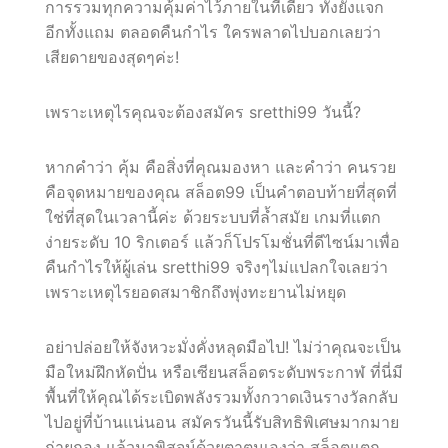
การรวมทุกความคุ้มค่าไว้ภายในที่เดียว ทั้งยังแจก
อีกทั้งแถม ตลอดคืนกำไร ใครพลาดไปบอกเลยว่า
เสียดายของสุดๆค่ะ!
เพราะเหตุไรคุณจะต้องสมัคร sretthi99 วันนี้?
หากคำว่า คุ้ม คือสิ่งที่คุณมองหา และคำว่า คนรวย
คือจุดหมายของคุณ สล็อต99 เป็นคำตอบท้ายที่สุดที่
ใช่ที่สุดในเวลานี้ค่ะ ด้วยระบบที่ล้ำสมัย เกมที่แตก
ง่ายระดับ 10 ริกเตอร์ แล้วก็โปรโมชั่นที่ดีไซน์มาเพื่อ
คืนกำไรให้ผู้เล่น sretthi99 จริงๆไม่แปลกใจเลยว่า
เพราะเหตุไรยอดสมาชิกถึงพุ่งทะยานไม่หยุด
อย่าปล่อยให้จังหวะมั่งคั่งหลุดมือไป! ไม่ว่าคุณจะเป็น
มือใหม่ฝึกหัดปั่น หรือเซียนสล็อตระดับพระกาฬ ที่นี่มี
พื้นที่ให้คุณได้ระเบิดพลังรวมทั้งกวาดเงินรางวัลกลับ
ไปอยู่ที่บ้านแน่นอน สมัครวันนี้รับสิทธิพิเศษมากมาย
ก่ายกอง แล้วมาพิสูจน์ด้วยตาตนเองว่า สล็อตแตก