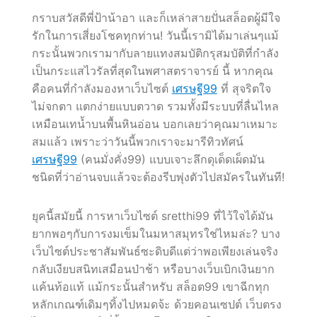
ถอน
กราบสวัสดีพี่ป้าน้าอา และก็เหล่าสายปั่นสล็อตผู้มีใจ
รักในการเสี่ยงโชคทุกท่าน! วันนี้เรามิได้มาเล่นๆแม้
ได้
กระนั้นพวกเรามากับลายแทงสมบัติกรุสมบัติที่กำลัง
เป็นกระแสไวรัลที่สุดในพศาสตราจารย์ นี้ หากคุณ
คือคนที่กำลังมองหาเว็บไซต์
เศรษฐี99
ที่ สุจริตใจ
ทันที
ไม่จกตา แตกง่ายแบบตวาด รวมทั้งมีระบบที่ลื่นไหล
เหมือนเทน้ำบนพื้นหินอ่อน บอกเลยว่าคุณมาเหมาะ
สมแล้ว เพราะว่าวันนี้พวกเราจะมารีทิวทัศน์
เศรษฐี99
(คนมั่งคั่ง99) แบบเจาะลึกดุเด็ดเผ็ดมัน
ชนิดที่ว่าอ่านจบแล้วจะต้องรีบพุ่งตัวไปสมัครในทันที!
ยุคนี้สมัยนี้ การหาเว็บไซต์ sretthi99 ที่ไว้ใจได้มัน
ยากพอๆกับการงมเข็มในมหาสมุทรใช่ไหมล่ะ? บาง
เว็บไซต์ประชาสัมพันธ์ซะดิบดีแต่ว่าพอเพียงเล่นจริง
กลับเงียบสนิทเสมือนป่าช้า หรือบางเว็บเบิกเงินยาก
แค้นท้อแท้ แม้กระนั้นสำหรับ สล็อต99 เขาฉีกทุก
หลักเกณฑ์เดิมๆทิ้งไปหมดจ้ะ ด้วยคอนเซปต์ เว็บตรง