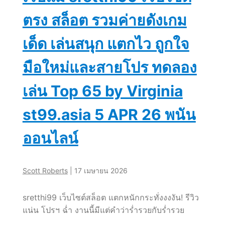
เงิน
ตรง สล็อต รวมค่ายดังเกม
เด็ด เล่นสนุก แตกไว ถูกใจ
รางวัล
มือใหม่และสายโปร ทดลอง
สูงสุด
เล่น Top 65 by Virginia
กว่า
st99.asia 5 APR 26 พนัน
10
ออนไลน์
ล้าน
Scott Roberts
|
17 เมษายน 2026
บาท
sretthi99 เว็บไซต์สล็อต แตกหนักกระทั่งงงงัน! รีวิว
แน่น โปรฯ ฉ่ำ งานนี้มีแต่คำว่าร่ำรวยกับร่ำรวย