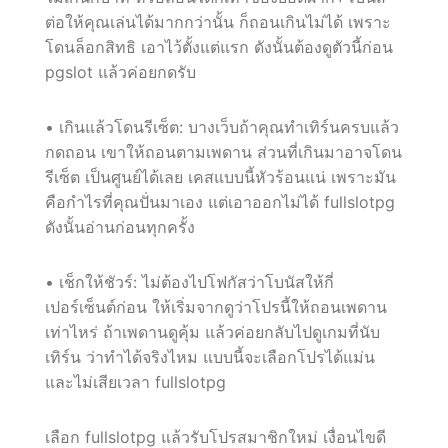
ต่อให้คุณเล่นได้มากกว่านั้น ก็ถอนเกินไม่ได้ เพราะ
โดนล็อกสิทธิ เอาไว้ตั้งแต่แรก ดังนั้นต้องดูตัวนี้ก่อน
pgslot แล้วค่อยกดรับ
• เกินแล้วโดนรีเซ็ต: บางเว็บถ้าคุณทำเทิร์นครบแล้ว
กดถอน เขาให้ถอนตามเพดาน ส่วนที่เกินมาอาจโดน
รีเซ็ต เป็นศูนย์ได้เลย เคสแบบนี้หัวร้อนแน่ เพราะมัน
คือกำไรที่คุณปั่นมาเอง แต่เอาออกไม่ได้ fullslotpg
ดังนั้นอ่านก่อนทุกครั้ง
• เช็กให้ชัวร์: ไม่ต้องไปโฟกัสว่าโบนัสให้กี่
เปอร์เซ็นต์ก่อน ให้เริ่มจากดูว่าโปรนี้ให้ถอนเพดาน
เท่าไหร่ ถ้าเพดานดูคุ้ม แล้วค่อยกลับไปดูเกมที่นับ
เทิร์น ว่าทำได้จริงไหม แบบนี้จะเลือกโปรได้แม่น
และไม่เสียเวลา fullslotpg
เลือก fullslotpg แล้วรับโปรสมาชิกใหม่ เงื่อนไขดี