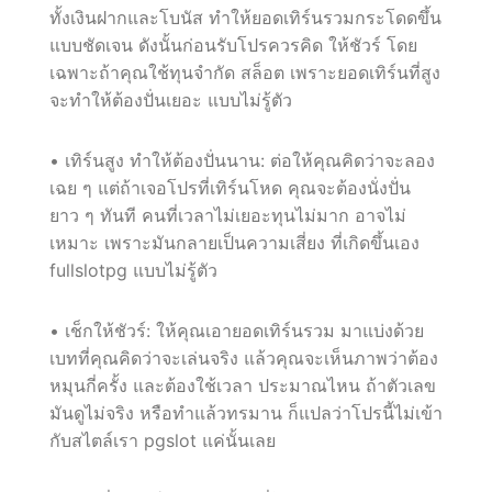
ทั้งเงินฝากและโบนัส ทำให้ยอดเทิร์นรวมกระโดดขึ้น
แบบชัดเจน ดังนั้นก่อนรับโปรควรคิด ให้ชัวร์ โดย
เฉพาะถ้าคุณใช้ทุนจำกัด สล็อต เพราะยอดเทิร์นที่สูง
จะทำให้ต้องปั่นเยอะ แบบไม่รู้ตัว
• เทิร์นสูง ทำให้ต้องปั่นนาน: ต่อให้คุณคิดว่าจะลอง
เฉย ๆ แต่ถ้าเจอโปรที่เทิร์นโหด คุณจะต้องนั่งปั่น
ยาว ๆ ทันที คนที่เวลาไม่เยอะทุนไม่มาก อาจไม่
เหมาะ เพราะมันกลายเป็นความเสี่ยง ที่เกิดขึ้นเอง
fullslotpg แบบไม่รู้ตัว
• เช็กให้ชัวร์: ให้คุณเอายอดเทิร์นรวม มาแบ่งด้วย
เบทที่คุณคิดว่าจะเล่นจริง แล้วคุณจะเห็นภาพว่าต้อง
หมุนกี่ครั้ง และต้องใช้เวลา ประมาณไหน ถ้าตัวเลข
มันดูไม่จริง หรือทำแล้วทรมาน ก็แปลว่าโปรนี้ไม่เข้า
กับสไตล์เรา pgslot แค่นั้นเลย