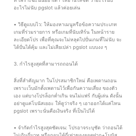
อะไรไม่นับ pgslot แล้วค่อยเล่น
• วิธีดูแบบไว: ให้มองหาเมนูหรือข้อความประเภท
เกมที่ร่วมรายการ หรือเกมที่นับเทิร์น ในหน้าราย
ละเอียดโปร เพื่อที่คุณจะไม่หลุดไปปั่นเกมที่ไม่นับ จะ
ได้ปั่นได้คุ้ม และไม่เสียเปล่า pgslot แบบงง ๆ
3. กำไรสูงสุดที่สามารถถอนได้
สิ่งที่สำคัญมาก ในโปรสมาชิกใหม่ คือเพดานถอน
เพราะเว็บมักตั้งเพดานไว้เพื่อกันความเสี่ยง ของตัว
เอง แต่บางโปรล็อกต่ำเกิน จนไม่แฟร์ กับผู้เล่น ดังนั้น
อย่าดูแค่โบนัสเยอะ ให้ดูว่าจริง ๆ เอาออกได้แค่ไหน
pgslot เพราะนั่นคือเงินจริง ที่เป็นไปได้
• จำกัดกำไรสูงสุดชัดเจน: โปรอาจระบุชัด ว่าถอนได้
ไม่เกินกี่บาท หรือถอนได้กี่เท่าของยอดฝาก+โบนัส