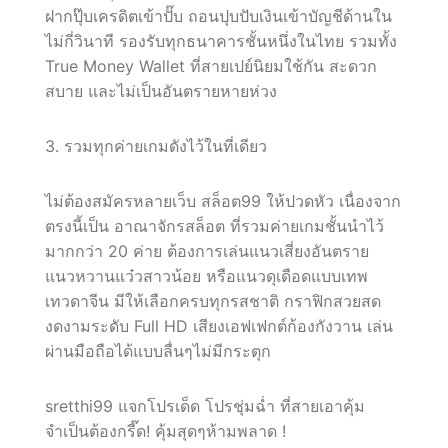
ฝากปุ๊บเครดิตเข้าปั๊บ ถอนปุบปับเงินเข้าบัญชีด้านใน
ไม่กี่วินาที รองรับทุกธนาคารชั้นหนึ่งในไทย รวมทั้ง
True Money Wallet ที่สายเปย์นิยมใช้กัน สะดวก
สบาย และไม่เป็นอันตรายหายห่วง
3. รวมทุกค่ายเกมดังไว้ในที่เดียว
ไม่ต้องสมัครหลายเว็บ สล็อต99 ให้ปวดหัว เนื่องจาก
ตรงนี้เป็น อาณาจักรสล็อต ที่รวมค่ายเกมชั้นนำไว้
มากกว่า 20 ค่าย ต้องการเล่นแนวเสี่ยงอันตราย
แนวหวานแว๋วสาวน้อย หรือแนวดุเดือดแบบเทพ
เทวดาจีน มีให้เลือกครบทุกรสชาติ กราฟิกสวยสด
งดงามระดับ Full HD เสียงเอฟเฟกต์ก้องกังวาน เล่น
ผ่านมือถือได้แบบลื่นๆไม่มีกระตุก
sretthi99 แจกโปรเด็ด โปรชุ่มฉ่ำ ที่สายเอาคุ้ม
จำเป็นต้องกรี๊ด! คุ้มสุดๆห้ามพลาด !