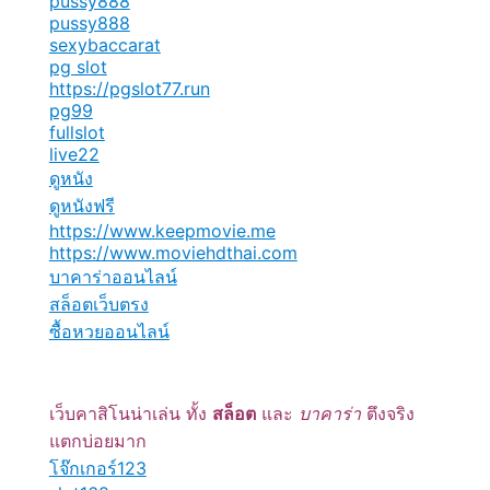
pussy888
pussy888
sexybaccarat
pg slot
https://pgslot77.run
pg99
fullslot
live22
ดูหนัง
ดูหนังฟรี
https://www.keepmovie.me
https://www.moviehdthai.com
บาคาร่าออนไลน์
สล็อตเว็บตรง
ซื้อหวยออนไลน์
เว็บคาสิโนน่าเล่น ทั้ง
สล็อต
และ
บาคาร่า
ตึงจริง
แตกบ่อยมาก
โจ๊กเกอร์123