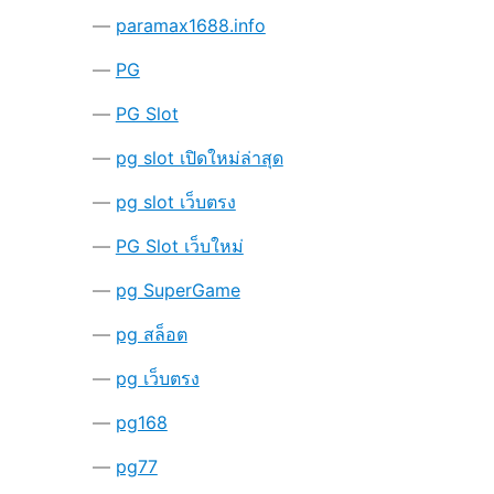
paramax1688.info
PG
PG Slot
pg slot เปิดใหม่ล่าสุด
pg slot เว็บตรง
PG Slot เว็บใหม่
pg SuperGame
pg สล็อต
pg เว็บตรง
pg168
pg77