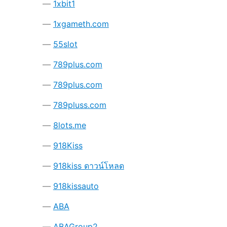
1xbit1
1xgameth.com
55slot
789plus.com
789plus.com
789pluss.com
8lots.me
918Kiss
918kiss ดาวน์โหลด
918kissauto
ABA
ABAGroup2