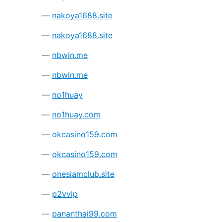
nakoya1688.site
nakoya1688.site
nbwin.me
nbwin.me
no1huay
no1huay.com
okcasino159.com
okcasino159.com
onesiamclub.site
p2vvip
pananthai99.com