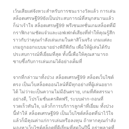
เว้นเสียแต่จังหวะสำหรับการชนะรางวัลแล้ว การเล่น
สล็อตเศรษฐี99ยังเป็นประสบการณ์ที่สนุกสนานแล้ว
ก็น่าเร้าใจ สล็อตเศรษฐี99 พรีเซนเทชั่นเกมสล็อตที่มี
กราฟิกงามชัดแจ๋วและเอฟเฟกต์เสียงที่ทำให้คุณรู้สึก
ราวกับว่าคุณกำลังเล่นเกมในคาสิโนจริง เกมแต่ละ
เกมถูกออกแบบมาอย่างพิถีพิถัน เพื่อให้ผู้เล่นได้รับ
ประสบการณ์ที่เยี่ยมที่สุด ทั้งนี้เพื่อให้คุณสามารถ
ซาบซึ้งกับการเล่นเกมได้อย่างเต็มที่
จากที่กล่าวมาทั้งปวง สล็อตเศรษฐี99 สล็อตเว็บไซต์
ตรง เป็นเว็บสล็อตออนไลน์ที่มีทุกอย่างที่ผู้เล่นอยาก
ได้ ไม่ว่าจะเป็นความไม่มีอันตราย, เกมที่คัดสรรมา
อย่างดี, โปรโมชั่นเครดิตฟรี, ระบบฝาก-ถอนที่
รวดเร็วทันใจ, แล้วก็การบริการลูกค้าที่เยี่ยม ทั้งปวง
นี้ทำให้ สล็อตเศรษฐี99 เป็นเว็บไซต์สล็อตที่น่าไว้ใจ
แล้วก็มีคุณค่าแก่การเล่นหรือลงทุน ถ้าหากคุณกำลัง
มองหาเว็บไซต์สล็อตที่ดีเยี่ยมที่สุดในปีนี้ อย่าพลาดที่