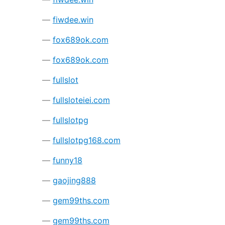
fiwdee.win
fox689ok.com
fox689ok.com
fullslot
fullsloteiei.com
fullslotpg
fullslotpg168.com
funny18
gaojing888
gem99ths.com
gem99ths.com