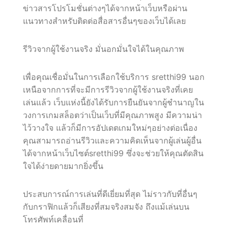
ข่าวสารโปรโมชั่นต่างๆได้จากหน้าเว็บหรือผ่าน
แนวทางสำหรับติดต่อสื่อสารอื่นๆของเว็บได้เลย
รีวิวจากผู้ใช้งานจริง มั่นอกมั่นใจได้ในคุณภาพ
เพื่อคุณเชื่อมั่นในการเลือกใช้บริการ sretthi99 นอก
เหนือจากการที่จะมีการรีวิวจากผู้ใช้งานจริงที่เคย
เล่นแล้ว เว็บแห่งนี้ยังได้รับการยืนยันจากผู้ชำนาญใน
วงการเกมสล็อตว่าเป็นเว็บที่มีคุณภาพสูง มีความน่า
ไว้วางใจ แล้วก็มีการอัปเดตเกมใหม่ๆอย่างต่อเนื่อง
คุณสามารถอ่านรีวิวและความคิดเห็นจากผู้เล่นผู้อื่น
ได้จากหน้าเว็บไซต์sretthi99 ซึ่งจะช่วยให้คุณตัดสิน
ใจได้ง่ายดายมากยิ่งขึ้น
ประสบการณ์การเล่นที่ดีเยี่ยมที่สุด ไม่ราวกับที่อื่นๆ
กับกราฟิกแล้วก็เสียงที่สมจริงสมจัง ถึงแม้เล่นบน
โทรศัพท์เคลื่อนที่