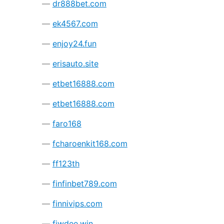
dr888bet.com
ek4567.com
enjoy24.fun
erisauto.site
etbet16888.com
etbet16888.com
faro168
fcharoenkit168.com
ff123th
finfinbet789.com
finnivips.com
fiwdee.win