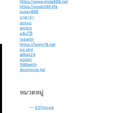
https://www.jinda888.net
https://pgslot99.life
pussy888
บาคาร่า
slotxo
slotpg
คลิปโป๊
1xbetth
https://funny18.net
pg slot
allbet24
pgslot
188betth
doomovie hd
หมวดหมู่
037movie