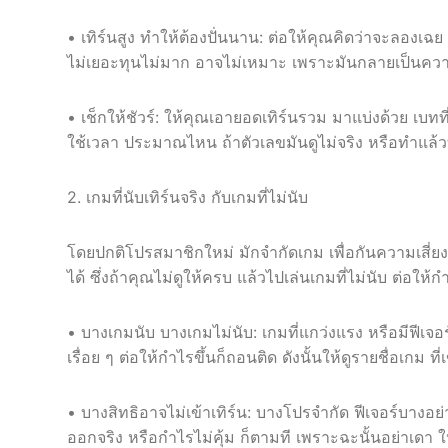
• เทิร์นสูง ทำให้ต้องปั่นนาน: ต่อให้คุณคิดว่าจะลองเฉย 
ไม่เยอะทุนไม่มาก อาจไม่เหมาะ เพราะมันกลายเป็นความเสี่
• เช็กให้ชัวร์: ให้คุณเอายอดเทิร์นรวม มาแบ่งด้วย เบทท
ใช้เวลา ประมาณไหน ถ้าตัวเลขมันดูไม่จริง หรือทำแล้วท
2. เกมที่นับเทิร์นจริง กับเกมที่ไม่นับ
โดยปกติโปรสมาชิกใหม่ มักจำกัดเกม เพื่อกันความเสี่ยง
ได้ ซึ่งถ้าคุณไม่ดูให้ครบ แล้วไปเล่นเกมที่ไม่นับ ต่อ
• บางเกมนับ บางเกมไม่นับ: เกมที่แกว่งแรง หรือมีฟีเจอ
เรื่อย ๆ ต่อให้กำไรขึ้นก็ถอนติด ดังนั้นให้ดูรายชื่อเกม ที
• บางสิทธิอาจไม่เข้าเทิร์น: บางโปรจำกัด ฟีเจอร์บางอย
ออกจริง หรือกำไรไม่คุ้ม ก็ตามที เพราะฉะนั้นอย่าเดา ใ