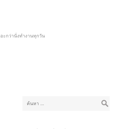
รชนะเงินจริง เงิน
อะกว่านั่งทำงานทุกวัน
Search
g
Contact
Welcome to the family!
for:
ค้นหา
สำหรับ: