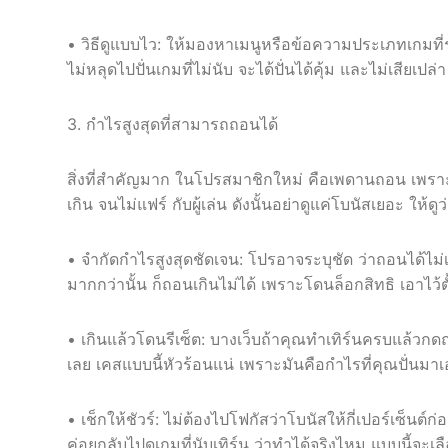
• วิธีดูแบบไว: ให้มองหาเมนูหรือข้อความประเภทเกมที่ร
ไม่หลุดไปปั่นเกมที่ไม่นับ จะได้ปั่นได้คุ้ม และไม่เสียเป
3. กำไรสูงสุดที่สามารถถอนได้
สิ่งที่สำคัญมาก ในโปรสมาชิกใหม่ คือเพดานถอน เพราะเว
เกิน จนไม่แฟร์ กับผู้เล่น ดังนั้นอย่าดูแค่โบนัสเยอะ ให้ด
• จำกัดกำไรสูงสุดชัดเจน: โปรอาจระบุชัด ว่าถอนได้ไม่
มากกว่านั้น ก็ถอนเกินไม่ได้ เพราะโดนล็อกสิทธิ เอาไว้ตั
• เกินแล้วโดนรีเซ็ต: บางเว็บถ้าคุณทำเทิร์นครบแล้วกด
เลย เคสแบบนี้หัวร้อนแน่ เพราะมันคือกำไรที่คุณปั่นมาเอ
• เช็กให้ชัวร์: ไม่ต้องไปโฟกัสว่าโบนัสให้กี่เปอร์เซ็นต์ก
ค่อยกลับไปดูเกมที่นับเทิร์น ว่าทำได้จริงไหม แบบนี้จะเ