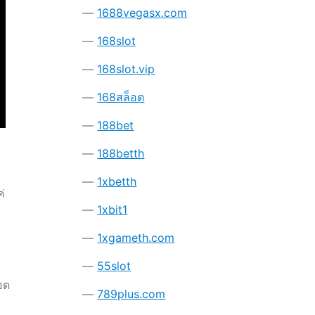
1688vegasx.com
168slot
168slot.vip
168สล็อต
188bet
188betth
1xbetth
่
1xbit1
1xgameth.com
55slot
อด
789plus.com