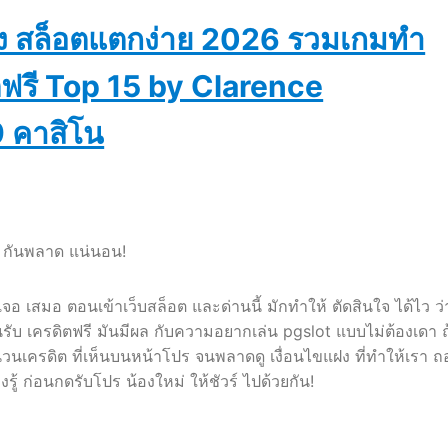
ตรง สล็อตแตกง่าย 2026 รวมเกมทำ
ดิตฟรี Top 15 by Clarence
9 คาสิโน
ง กันพลาด แน่นอน!
่นเจอ เสมอ ตอนเข้าเว็บสล็อต และด่านนี้ มักทำให้ ตัดสินใจ ได้ไว ว่
รับ เครดิตฟรี มันมีผล กับความอยากเล่น pgslot แบบไม่ต้องเดา ถ
วนเครดิต ที่เห็นบนหน้าโปร จนพลาดดู เงื่อนไขแฝง ที่ทำให้เรา 
รู้ ก่อนกดรับโปร น้องใหม่ ให้ชัวร์ ไปด้วยกัน!