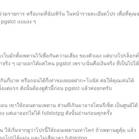
่วมรายการ หรือเกมที่นับเทิร์น ในหน้ารายละเอียดโปร เพื่อที่คุณ
ล่า pgslot แบบงง ๆ
็บมักตั้งเพดานไว้เพื่อกันความเสี่ยง ของตัวเอง แต่บางโปรล็อกต
ูว่าจริง ๆ เอาออกได้แค่ไหน pgslot เพราะนั่นคือเงินจริง ที่เป็นไปได
เกินกี่บาท หรือถอนได้กี่เท่าของยอดฝาก+โบนัส ต่อให้คุณเล่นได้
้งแต่แรก ดังนั้นต้องดูตัวนี้ก่อน pgslot แล้วค่อยกดรับ
ถอน เขาให้ถอนตามเพดาน ส่วนที่เกินมาอาจโดนรีเซ็ต เป็นศูนย์ได้
ง แต่เอาออกไม่ได้ fullslotpg ดังนั้นอ่านก่อนทุกครั้ง
่อน ให้เริ่มจากดูว่าโปรนี้ให้ถอนเพดานเท่าไหร่ ถ้าเพดานดูคุ้ม แล้ว
ลือกโปรได้แม่น และไม่เสียเวลา fullslotpg