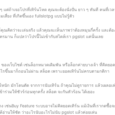
ๆ แต่ถ้าเจอโปรที่เทิร์นโหด คุณจะต้องนั่งปั่น ยาว ๆ ทันที คนที่เวล
ยง ที่เกิดขึ้นเอง fullslotpg แบบไม่รู้ตัว
ี่คุณคิดว่าจะเล่นจริง แล้วคุณจะเห็นภาพว่าต้องหมุนกี่ครั้ง และต้อ
รมาน ก็แปลว่าโปรนี้ไม่เข้ากับสไตล์เรา pgslot แค่นั้นเลย
 ของเว็บไซต์ เช่นล็อกหมวดเดิมพัน หรือล็อกค่ายบางเจ้า ที่คิดยอ
ให้กำไรขึ้นมาก็ถอนไม่ผ่าน สล็อต เพราะยอดเทิร์นไม่ครบตามกติกา
ร์หนัก มักโดนตัด จากการนับเทิร์น ถ้าคุณไม่ดูรายการ แล้วเผลอเล
่เข้าร่วมให้ชัวร์ก่อนทุกครั้ง สล็อต จะกันหัวร้อน ได้เยอะ
่าง เช่นBuy Feature ระบบอาจไม่คิดยอดเทิร์น แม้เงินที่เรากดซื้อจ
ห้อ่านให้ชัด ว่าอะไรนับอะไรไม่นับ pgslot แล้วค่อยเล่น