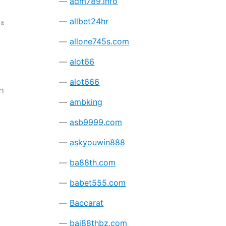
adm789.info
allbet24hr
จะ
allone745s.com
alot66
alot666
่ำ
ambking
้
asb9999.com
askyouwin888
ba88th.com
babet555.com
Baccarat
baj88thbz.com