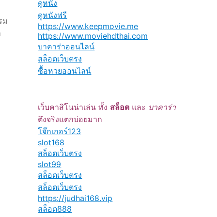
ดูหนัง
ดูหนังฟรี
รรม
https://www.keepmovie.me
ำ
https://www.moviehdthai.com
บาคาร่าออนไลน์
สล็อตเว็บตรง
ซื้อหวยออนไลน์
เว็บคาสิโนน่าเล่น ทั้ง
สล็อต
และ
บาคาร่า
ตึงจริงแตกบ่อยมาก
โจ๊กเกอร์123
slot168
สล็อตเว็บตรง
slot99
สล็อตเว็บตรง
สล็อตเว็บตรง
https://judhai168.vip
สล็อต888