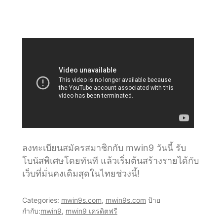
ลงทะเบียนสมัครสมาชิกกับ mwin9 วันนี้ รับ
โบนัสพิเศษโดยทันที แล้วเริ่มต้นสร้างรายได้กับ
เว็บที่มั่นคงเดิมสุดในไทยช่วงนี้!
Categories:
mwin9s.com
,
mwin9s.com
ป้าย
กำกับ:
mwin9
,
mwin9 เครดิตฟรี