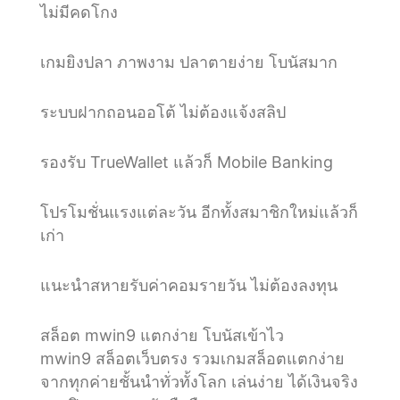
ไม่มีคดโกง
เกมยิงปลา ภาพงาม ปลาตายง่าย โบนัสมาก
ระบบฝากถอนออโต้ ไม่ต้องแจ้งสลิป
รองรับ TrueWallet แล้วก็ Mobile Banking
โปรโมชั่นแรงแต่ละวัน อีกทั้งสมาชิกใหม่แล้วก็
เก่า
แนะนำสหายรับค่าคอมรายวัน ไม่ต้องลงทุน
สล็อต mwin9 แตกง่าย โบนัสเข้าไว
mwin9 สล็อตเว็บตรง รวมเกมสล็อตแตกง่าย
จากทุกค่ายชั้นนำทั่วทั้งโลก เล่นง่าย ได้เงินจริง