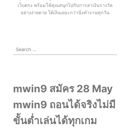
กับ
เว็บตรง พร้อมให้คุณสนุกไปกับการล่าเงินรางวัล
อย่างง่ายดาย ได้เงินเยอะกว่านั่งทำงานทุกวัน
Menu
☰
โอกาส
ใน
Search
for:
การ
ชนะ
mwin9 สมัคร 28 May
เงิน
mwin9 ถอนได้จริงไม่มี
จริง
ขั้นต่ำเล่นได้ทุกเกม