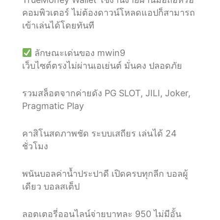
ถอน
คอมพิวเตอร์ ไม่ต้องดาวน์โหลดแอปก็สามารถ
เข้าเล่นได้โดยทันที
ได้
ลักษณะเด่นของ mwin9
ทันที
เว็บไซต์ตรงไม่ผ่านเอเย่นต์ มั่นคง ปลอดภัย
รวมสล็อตจากค่ายดัง PG SLOT, JILI, Joker,
Pragmatic Play
คาสิโนสดภาพชัด ระบบเสถียร เล่นได้ 24
ชั่วโมง
พนันบอลค่าน้ำประปาดี เปิดครบทุกลีก บอลผู้
เดียว บอลสเต็ป
ลอตเตอรี่ออนไลน์จ่ายบาทละ 950 ไม่มีอั้น