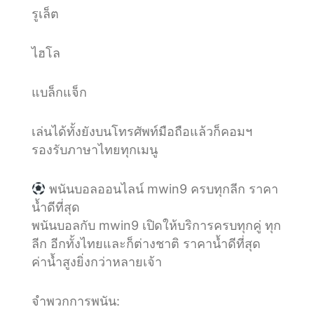
รูเล็ต
ไฮโล
แบล็กแจ็ก
เล่นได้ทั้งยังบนโทรศัพท์มือถือแล้วก็คอมฯ
รองรับภาษาไทยทุกเมนู
พนันบอลออนไลน์ mwin9 ครบทุกลีก ราคา
น้ำดีที่สุด
พนันบอลกับ mwin9 เปิดให้บริการครบทุกคู่ ทุก
ลีก อีกทั้งไทยและก็ต่างชาติ ราคาน้ำดีที่สุด
ค่าน้ำสูงยิ่งกว่าหลายเจ้า
จำพวกการพนัน: