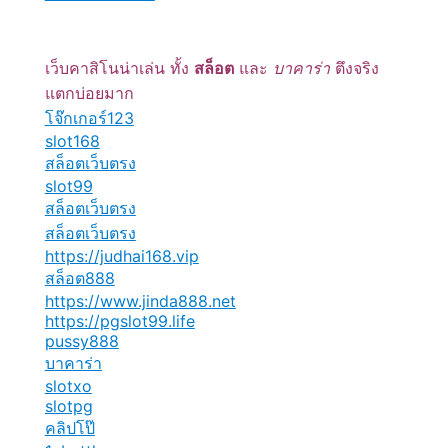
เว็บคาสิโนน่าเล่น ทั้ง
สล็อต
และ
บาคาร่า
ตึงจริง
แตกบ่อยมาก
โจ๊กเกอร์123
slot168
สล็อตเว็บตรง
slot99
สล็อตเว็บตรง
สล็อตเว็บตรง
https://judhai168.vip
สล็อต888
https://www.jinda888.net
https://pgslot99.life
pussy888
บาคาร่า
slotxo
slotpg
คลิปโป๊