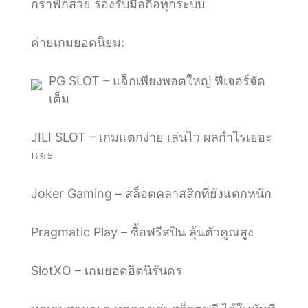
กราฟิกสวย รองรับมือถือทุกระบบ
ค่ายเกมยอดนิยม:
PG SLOT – แจ็กเพียงพอตใหญ่ ฟีเจอร์จัด
เต็ม
JILI SLOT – เกมแตกง่าย เล่นไว ผลกำไรเยอะ
แยะ
Joker Gaming – สล็อตคลาสสิกที่ยังแตกหนัก
Pragmatic Play – ซื้อฟรีสปิน ลุ้นตัวคูณสูง
SlotXO – เกมยอดฮิตนิรันดร