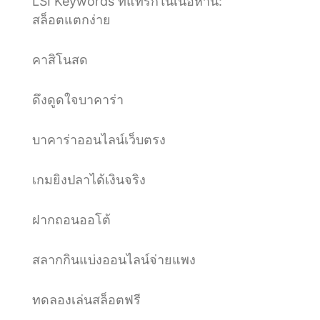
LSI Keywords ที่แทรกในเนื้อหานี้:
สล็อตแตกง่าย
คาสิโนสด
ดึงดูดใจบาคาร่า
บาคาร่าออนไลน์เว็บตรง
เกมยิงปลาได้เงินจริง
ฝากถอนออโต้
สลากกินแบ่งออนไลน์จ่ายแพง
ทดลองเล่นสล็อตฟรี