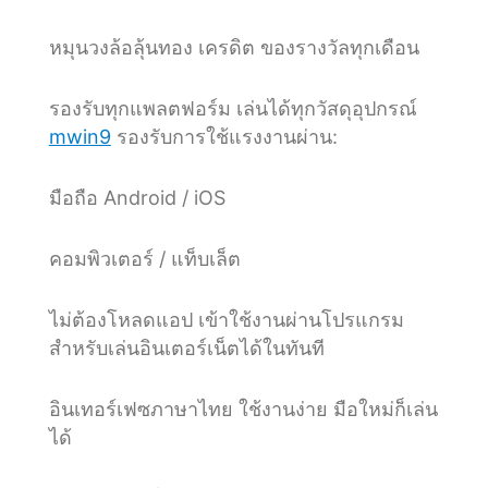
หมุนวงล้อลุ้นทอง เครดิต ของรางวัลทุกเดือน
รองรับทุกแพลตฟอร์ม เล่นได้ทุกวัสดุอุปกรณ์
mwin9
รองรับการใช้แรงงานผ่าน:
มือถือ Android / iOS
คอมพิวเตอร์ / แท็บเล็ต
ไม่ต้องโหลดแอป เข้าใช้งานผ่านโปรแกรม
สำหรับเล่นอินเตอร์เน็ตได้ในทันที
อินเทอร์เฟซภาษาไทย ใช้งานง่าย มือใหม่ก็เล่น
ได้