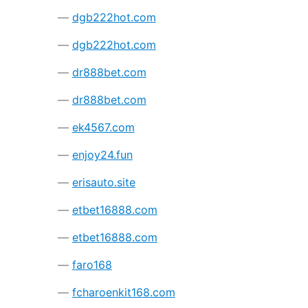
dgb222hot.com
dgb222hot.com
dr888bet.com
dr888bet.com
ek4567.com
enjoy24.fun
erisauto.site
etbet16888.com
etbet16888.com
faro168
fcharoenkit168.com