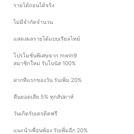
รายได้ถอนได้จริง
ไม่มีจำกัดจำนวน
แสดงผลรายได้แบบเรียลไทม์
โปรโมชั่นพิเศษจาก mwin9
สมาชิกใหม่ รับโบนัส 100%
ฝากทีแรกของวัน รับเพิ่ม 20%
คืนยอดเสีย 5% ทุกสัปดาห์
วันเกิดรับเครดิตฟรี
แนะนำเพื่อนพ้อง รับเพิ่มอีก 20%