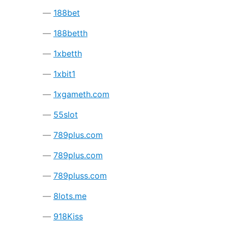
188bet
188betth
1xbetth
1xbit1
1xgameth.com
55slot
789plus.com
789plus.com
789pluss.com
8lots.me
918Kiss