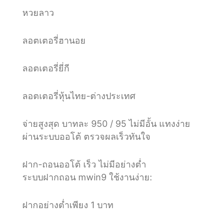
หวยลาว
ลอตเตอรี่ฮานอย
ลอตเตอรี่ยี่กี
ลอตเตอรี่หุ้นไทย-ต่างประเทศ
จ่ายสูงสุด บาทละ 950 / 95 ไม่มีอั้น แทงง่าย
ผ่านระบบออโต้ ตรวจผลเร็วทันใจ
ฝาก-ถอนออโต้ เร็ว ไม่มีอย่างต่ำ
ระบบฝากถอน mwin9 ใช้งานง่าย:
ฝากอย่างต่ำเพียง 1 บาท