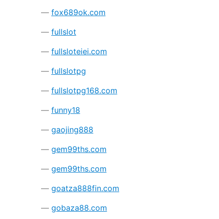
fox689ok.com
fullslot
fullsloteiei.com
fullslotpg
fullslotpg168.com
funny18
gaojing888
gem99ths.com
gem99ths.com
goatza888fin.com
gobaza88.com