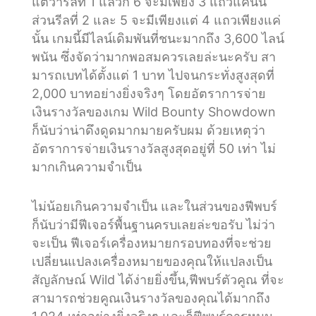
แต่ว่ารีลที่ 1 แล้วก็ 6 จะมีเพียง 3 แถวแค่นั้น
ส่วนรีลที่ 2 และ 5 จะมีเพียงแต่ 4 แถวเพียงแค่
นั้น เกมนี้มีไลน์เดิมพันที่ชนะมากถึง 3,600 ไลน์
พนัน ซึ่งจัดว่ามากพอสมควรเลยล่ะนะครับ สา
มารถเบทได้ตั้งแต่ 1 บาท ไปจนกระทั่งสูงสุดที่
2,000 บาทอย่างยิ่งจริงๆ โดยอัตราการจ่าย
เงินรางวัลของเกม Wild Bounty Showdown
ก็นับว่าน่าดึงดูดมากมายครับผม ด้วยเหตุว่า
อัตราการจ่ายเงินรางวัลสูงสุดอยู่ที่ 50 เท่า ไม่
มากเกินความจำเป็น
ไม่น้อยเกินความจำเป็น และในส่วนของฟีพบร์
ก็นับว่ามีฟีเจอร์พื้นฐานครบเลยล่ะขอรับ ไม่ว่า
จะเป็น ฟีเจอร์เครื่องหมายกรอบทองที่จะช่วย
เปลี่ยนแปลงเครื่องหมายของคุณให้แปลงเป็น
สัญลักษณ์ Wild ได้ง่ายยิ่งขึ้น,ฟีพบร์ตัวคูณ ที่จะ
สามารถช่วยคูณเงินรางวัลของคุณได้มากถึง