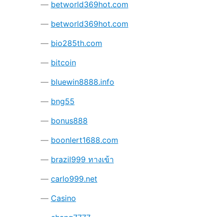
betworld369hot.com
betworld369hot.com
bio285th.com
bitcoin
bluewin8888.info
bng55
bonus888
boonlert1688.com
brazil999 ทางเข้า
carlo999.net
Casino