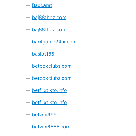
Baccarat
baj88thbz.com
baj88thbz.com
bar4game24hr.com
baslot168
betboxclubs.com
betboxclubs.com
betflixtikto.info
betflixtikto.info
betwin666
betwin6666.com