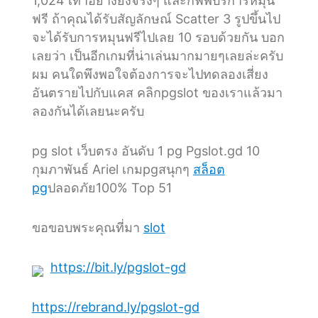
1,024 เท่าอย่างยิ่งจริงๆ และก็ฟีพบร์การหมุน
ฟรี ถ้าคุณได้รับสัญลักษณ์ Scatter 3 รูปขึ้นไป
จะได้รับการหมุนฟรีไปเลย 10 รอบด้วยกัน บอก
เลยว่า เป็นอีกเกมที่น่าเล่นมากมายๆเลยล่ะครับ
ผม คนใดพึงพอใจต้องการจะไปทดลองเสี่ยง
อันตรายไปกับแคส คลิกpgslot ของเราแล้วมา
ลองกันได้เลยนะครับ
pg slot เว็บตรง อันดับ 1 pg Pgslot.gd 10
กุมภาพันธ์ Ariel เกมpgสนุกๆ
สล็อต
pg
ปลอดภัย100% Top 51
ขอขอบพระคุณที่มา
slot
https://bit.ly/pgslot-gd
https://rebrand.ly/pgslot-gd