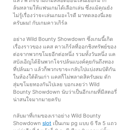
แล้ว พวกเขามีเกมสล็อตออนไลน์เยอะมาก
ล้นหลามให้แฟนเกมได้เลือกเล่น ซึ่งแม้คุณยัง
ไม่รู้เรื่องว่าจะเล่นเกมอะไรดี มาทดลองนี่เลย
ครับผม! กับเกมคาวเกิร์ล
อย่าง Wild Bounty Showdown ซึ่งเกมนี้เกิด
เรื่องราวของ แคส คาวเกิร์ลที่ออกชิงทรัพย์ของ
ต่อจากพวกขโมยอีกต่อหนึ่ง รวมทั้งวันหนึ่ง แค
สบังเอิญได้ยินพวกโจรปล้นแบงค์คุยกันถึงทอง
ที่ปล้นมา แล้วก็พวกเขาจะกลับไปแบ่งสมบัติกัน
ในห้องใต้ดินเก่า แคสก็ไม่พลาดสิครับผม ดัก
สุ่มขโมยทองกันไปเลย บอกเลยว่า Wild
Bounty Showdown นับว่าเป็นอีกเกมที่มีสตอรี่
น่าสนใจมากมายครับ
กลับมาที่เกมของเราอย่าง Wild Bounty
Showdown
slot
เป็นเกม pg แบบ 6 รีล 5 แถว