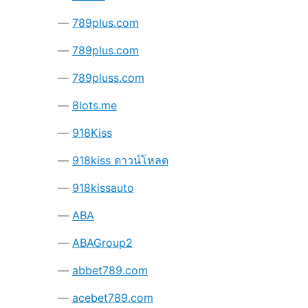
789plus.com
789plus.com
789pluss.com
8lots.me
918Kiss
918kiss ดาวน์โหลด
918kissauto
ABA
ABAGroup2
abbet789.com
acebet789.com