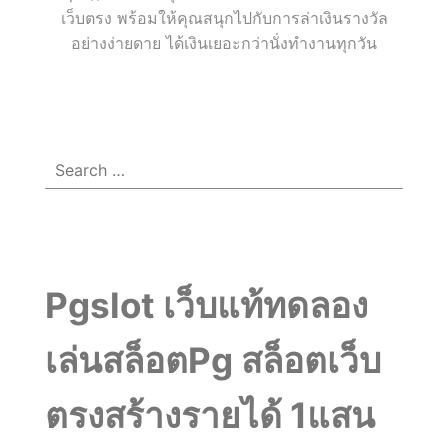
กับ
เว็บตรง พร้อมให้คุณสนุกไปกับการล่าเงินรางวัล
อย่างง่ายดาย ได้เงินเยอะกว่านั่งทำงานทุกวัน
Menu
☰
โอกาส
ใน
Search
for:
การ
ชนะ
Pgslot เว็บแท้ทดลอง
เงิน
เล่นสล็อตPg สล็อตเว็บ
จริง
ตรงสร้างรายได้ 1แสน