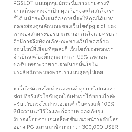
PGSLOT แบบสุดๆแม้กระนั้นการขายตรงที่
มากเกินความจำเป็น คุณก็อาจจะไม่สนใจเรา
ก็ได้ แม้กระนั้นผมต้องการที่จะให้คุณได้มาท
ดลองส่องคุณลักษณะของเว็บไซต์pg slot ของ
เรามองสักครั้งขอรับ ผมมั่นอกมั่นใจเลยครับว่า
ถ้ามีการลิสท์คุณลักษณะของเว็บไซต์สล็อต
ออนไลน์ที่เยี่ยมที่สุดล่ะก็ เว็บไซต์ของพวกเรา
จำเป็นจะต้องติ๊กถูกมากกว่า 99% แน่นอน
ขอรับ เพราะว่าพวกเรามั่นอกมั่นใจใน
ประสิทธิภาพของพวกเราแบบสุดๆไปเลย
• เว็บไซต์ตรงไม่ผ่านเอเย่นต์ คุณจะไปมองหา
slot ที่จริงหัวใจกับคุณได้เท่าเราได้อย่างไรล่ะ
ครับ เว็บตรงไม่ผ่านเอเย่นต์ เว็บตรงแท้ 100%
ที่มีความน่าไว้ใจและก็ความปลอดภัยสูง
รับรองโดยค่ายเกมสล็อตชั้นแนวหน้าระดับโลก
อย่าง PG และสมาชิกมากกว่า 300,000 USER