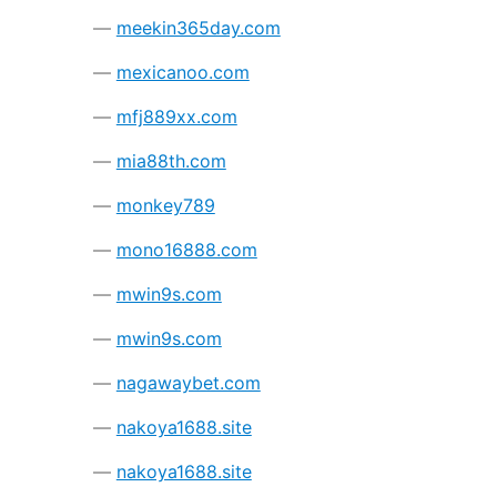
meekin365day.com
mexicanoo.com
mfj889xx.com
mia88th.com
monkey789
mono16888.com
mwin9s.com
mwin9s.com
nagawaybet.com
nakoya1688.site
nakoya1688.site