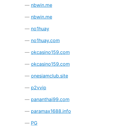
nbwin.me
nbwin.me
no1huay
no1huay.com
okcasino159.com
okcasino159.com
onesiamclub.site
p2vvip
pananthai99.com
paramax1688.info
PG