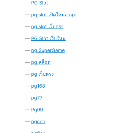
PG Slot
pg slot เปิดใหม่ล่าสุด
pg slot เว็บตรง
PG Slot เว็บใหม่
pg SuperGame
pg สล็อต
pg เว็บตรง
pg168
pg77
Pg99
pgceo