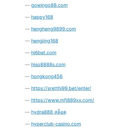
gowingo88.com
happy168
hengheng9899.com
hengjing168
hi6bet.com
hiso8888s.com
hongkong456
https://sretthi99.bet/enter/
https://www.mfj889xx.com/
hydra888 สล็อต
hyperclub-casino.com