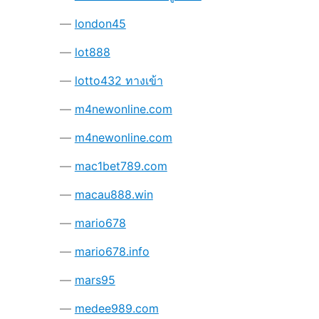
london45
lot888
lotto432 ทางเข้า
m4newonline.com
m4newonline.com
mac1bet789.com
macau888.win
mario678
mario678.info
mars95
medee989.com