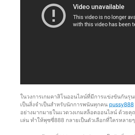
ถอน
ได้
ทันที
ในวงการเกมคาสิโนออนไลน์ที่มีการแข่งขันกันรุนแร
เป็นสิ่งจำเป็นสำหรับนักการพนันทุกคน
pussy888
อย่างมากมายในแวดวงเกมสล็อตออนไลน์ ด้วยคุณส
เล่น ทำให้พุซซี่888 กลายเป็นตัวเลือกที่ใครหล