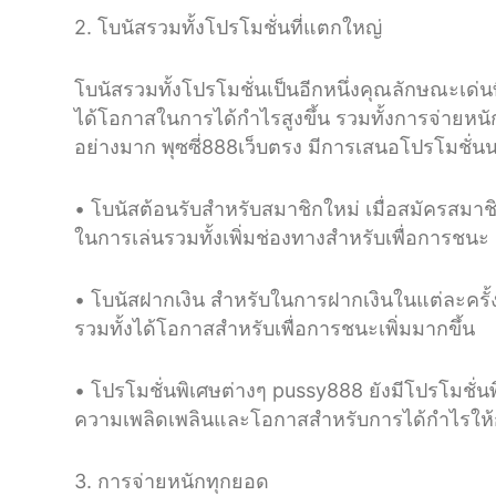
2. โบนัสรวมทั้งโปรโมชั่นที่แตกใหญ่
โบนัสรวมทั้งโปรโมชั่นเป็นอีกหนึ่งคุณลักษณะเด่นที
ได้โอกาสในการได้กำไรสูงขึ้น รวมทั้งการจ่ายห
อย่างมาก พุซซี่888เว็บตรง มีการเสนอโปรโมชั่น
• โบนัสต้อนรับสำหรับสมาชิกใหม่ เมื่อสมัครสมาชิกใหม
ในการเล่นรวมทั้งเพิ่มช่องทางสำหรับเพื่อการชนะ
• โบนัสฝากเงิน สำหรับในการฝากเงินในแต่ละครั้ง 
รวมทั้งได้โอกาสสำหรับเพื่อการชนะเพิ่มมากขึ้น
• โปรโมชั่นพิเศษต่างๆ pussy888 ยังมีโปรโมชั่นพ
ความเพลิดเพลินและโอกาสสำหรับการได้กำไรให้กับ
3. การจ่ายหนักทุกยอด