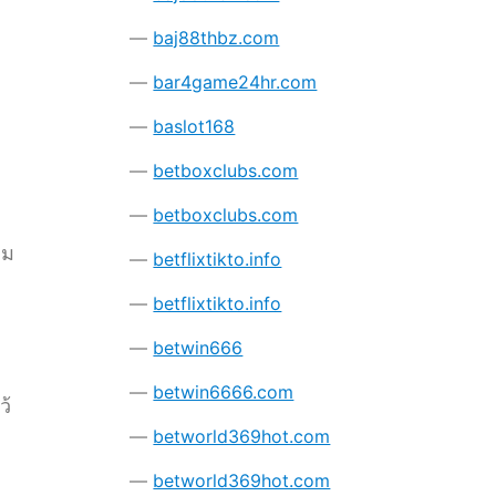
baj88thbz.com
bar4game24hr.com
baslot168
betboxclubs.com
betboxclubs.com
าม
betflixtikto.info
betflixtikto.info
betwin666
betwin6666.com
ว้
betworld369hot.com
betworld369hot.com