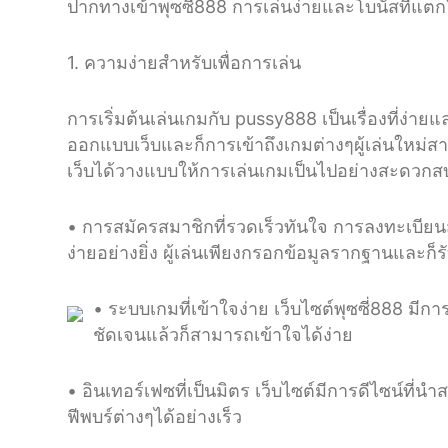
ปากทางเข้าพุซซี่888 การเล่นง่ายและโบนัสที่แต
1. ความง่ายสำหรับเพื่อการเล่น
การเริ่มต้นเล่นเกมกับ pussy888 เป็นเรื่องที่ง่ายแล
ออกแบบเว็บและก็การเข้าถึงเกมต่างๆผู้เล่นใหม่
เว็บได้วางแบบให้การเล่นเกมเป็นไปอย่างสะดวกส
• การสมัครสมาชิกที่รวดเร็วทันใจ การลงทะเบียนส
ง่ายอย่างยิ่ง ผู้เล่นเพียงกรอกข้อมูลรากฐานและก็
• ระบบเกมที่เข้าใจง่าย เว็บไซต์พุซซี่888 มีการ
ชัดเจนแล้วก็สามารถเข้าใจได้ง่าย
• อินเทอร์เฟซที่เป็นมิตร เว็บไซต์มีการดีไซน์ที่นำ
ฟีพบร์ต่างๆได้อย่างเร็ว