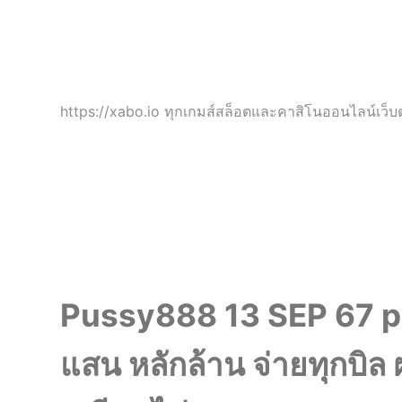
xabo.io
xabo.io - สล็อต PG แ
https://xabo.io ทุกเกมส์สล็อตและคาสิโนออนไลน์เว็บตร
-
รางวัลสูงสุดกว่า 10 ล
สล็อต
PG
แท้
Pussy888 13 SEP 67 p
ที่มา
แสน หลักล้าน จ่ายทุกบิ
พร้อม