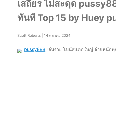
เสถียร ไม่สะดุด pussy8
กับ
ทันที Top 15 by Huey 
โอกาส
Scott Roberts
|
14 ตุลาคม 2024
ใน
pussy888
เล่นง่าย โบนัสแตกใหญ่ จ่ายหนักทุ
การ
ชนะ
เงิน
จริง