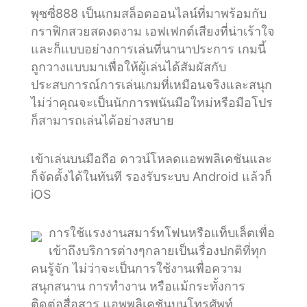
พุซซี่888 เป็นเกมสล็อตออนไลน์ที่มาพร้อมกับ
กราฟิกสวยสดงดงาม เอฟเฟกต์เสียงที่น่าเร้าใจ
และก็แบบอย่างการเล่นที่นานาประการ เกมนี้
ถูกวางแบบมาเพื่อให้ผู้เล่นได้สัมผัสกับ
ประสบการณ์การเล่นเกมที่เหมือนจริงและสนุก
ไม่ว่าคุณจะเป็นนักการพนันมือใหม่หรือมือโปร
ก็สามารถเล่นได้อย่างสบาย
เข้าเล่นบนมือถือ ดาวน์โหลดแอพพลิเคชันและ
ก็จัดตั้งได้ในทันที รองรับระบบ Android แล้วก็
iOS
การใช้แรงงานสมาร์ทโฟนหรือแท็บเล็ตเพื่อ
เข้าถึงบริการต่างๆกลายเป็นเรื่องปกติที่ทุก
คนรู้จัก ไม่ว่าจะเป็นการใช้งานเพื่อความ
สนุกสนาน การทำงาน หรือแม้กระทั้งการ
ติดต่อสื่อสาร แอพพลิเคชันบนโทรศัพท์