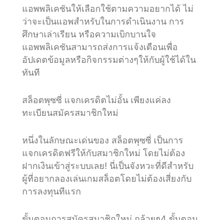
แอพพลิเคชันให้เลือกใช้ตามความอยากได้ ไม่
ว่าจะเป็นแอพสำหรับในการดำเนินงาน การ
ศึกษาเล่าเรียน หรือความเบิกบานใจ
แอพพลิเคชันสามารถส่งการแจ้งเตือนเพื่อ
อัปเดตข้อมูลหรือกิจกรรมต่างๆให้กับผู้ใช้ได้ใน
ทันที
สล็อตพุซซี่ แจกเครดิตไม่อั้น เพียงแค่ลง
ทะเบียนสมัครสมาชิกใหม่
หนึ่งในลักษณะเด่นของ สล็อตพุซซี่ เป็นการ
แจกเครดิตฟรีให้กับสมาชิกใหม่ โดยไม่ต้อง
ฝากเงินเข้าสู่ระบบเลย! นี่เป็นจังหวะที่ดีสำหรับ
ผู้ที่อยากลองเล่นเกมสล็อตโดยไม่ต้องเสี่ยงกับ
การลงทุนทีแรก
ขั้นตอนการสมัครสมาชิกใหม่ กล้วยๆ4 ขั้นตอน