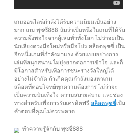
เกมออนไลน์กำลังได้รับความนิยมเป็นอย่าง
มาก เกม พุซซี่888 นับว่าเป็นหนึ่งในเกมที่ได้รับ
ความพึงพอใจจากผู้เล่นทั่วทั้งโลก ไม่ว่าจะเป็น
นักเสี่ยงดวงมือใหม่หรือมือโปร สล็อตพุซซี่ เป็น
อีกหนึ่งเกมที่กำลังมาแรง ด้วยแบบอย่างการ
เล่นที่สนุกสนาน ไม่ยุ่งยากต่อการเข้าใจ และก็
มีโอกาสสำหรับเพื่อการชนะรางวัลใหญ่ได้
อย่างไม่จำกัด ถ้าเกิดคุณกำลังมองหาเกม
สล็อตที่ตอบโจทย์ทุกความต้องการ ไม่ว่าจะ
เป็นความบันเทิงใจ ความสบายสบาย และช่อง
ทางสำหรับเพื่อการรับเครดิตฟรี
สล็อตพุซซี่
เป็น
คำตอบที่คุณไม่ควรพลาด
ทำความรู้จักกับ พุซซี่888