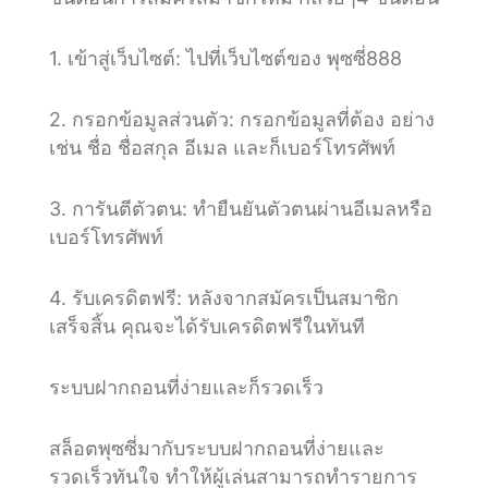
1. เข้าสู่เว็บไซต์: ไปที่เว็บไซต์ของ พุซซี่888
2. กรอกข้อมูลส่วนตัว: กรอกข้อมูลที่ต้อง อย่าง
เช่น ชื่อ ชื่อสกุล อีเมล และก็เบอร์โทรศัพท์
3. การันตีตัวตน: ทำยืนยันตัวตนผ่านอีเมลหรือ
เบอร์โทรศัพท์
4. รับเครดิตฟรี: หลังจากสมัครเป็นสมาชิก
เสร็จสิ้น คุณจะได้รับเครดิตฟรีในทันที
ระบบฝากถอนที่ง่ายและก็รวดเร็ว
สล็อตพุซซี่มากับระบบฝากถอนที่ง่ายและ
รวดเร็วทันใจ ทำให้ผู้เล่นสามารถทำรายการ