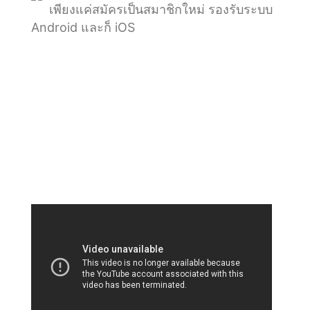
ถอน
เพียงแค่สมัครเป็นสมาชิกใหม่ รองรับระบบ
Android และก็ iOS
ได้
ทันที