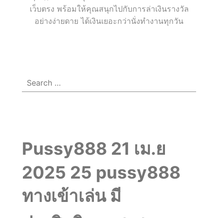
กับ
เว็บตรง พร้อมให้คุณสนุกไปกับการล่าเงินรางวัล
อย่างง่ายดาย ได้เงินเยอะกว่านั่งทำงานทุกวัน
Menu
☰
โอกาส
ใน
Search
for:
การ
ชนะ
Pussy888 21 เม.ย
เงิน
2025 25 pussy888
ทางเข้าเล่น มี
จริง