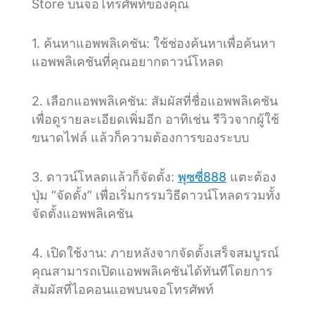
Store บนจอโทรศัพท์ของคุณ
1. ค้นหาแอพพลิเคชัน: ใช้ช่องค้นหาเพื่อค้นหา
แอพพลิเคชันที่คุณอยากดาวน์โหลด
2. เลือกแอพพลิเคชัน: สัมผัสที่ชื่อแอพพลิเคชัน
เพื่อดูรายละเอียดเพิ่มอีก อาทิเช่น รีวิวจากผู้ใช้
ขนาดไฟล์ แล้วก็ความต้องการของระบบ
3. ดาวน์โหลดแล้วก็จัดตั้ง:
พุซซี่888
แตะต้อง
ปุ่ม “จัดตั้ง” เพื่อเริ่มกรรมวิธีดาวน์โหลดรวมทั้ง
จัดตั้งแอพพลิเคชัน
4. เปิดใช้งาน: ภายหลังจากจัดตั้งเสร็จสมบูรณ์
คุณสามารถเปิดแอพพลิเคชันได้ทันทีโดยการ
สัมผัสที่ไอคอนแอพบนจอโทรศัพท์