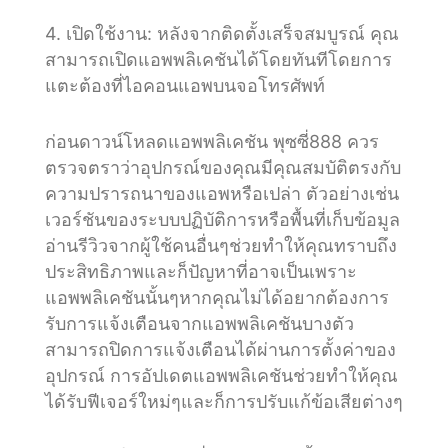
4. เปิดใช้งาน: หลังจากติดตั้งเสร็จสมบูรณ์ คุณ
สามารถเปิดแอพพลิเคชันได้โดยทันทีโดยการ
แตะต้องที่ไอคอนแอพบนจอโทรศัพท์
ก่อนดาวน์โหลดแอพพลิเคชัน พุซซี่888 ควร
ตรวจตราว่าอุปกรณ์ของคุณมีคุณสมบัติตรงกับ
ความปรารถนาของแอพหรือเปล่า ตัวอย่างเช่น
เวอร์ชันของระบบปฏิบัติการหรือพื้นที่เก็บข้อมูล
อ่านรีวิวจากผู้ใช้คนอื่นๆช่วยทำให้คุณทราบถึง
ประสิทธิภาพและก็ปัญหาที่อาจเป็นเพราะ
แอพพลิเคชันนั้นๆหากคุณไม่ได้อยากต้องการ
รับการแจ้งเตือนจากแอพพลิเคชันบางตัว
สามารถปิดการแจ้งเตือนได้ผ่านการตั้งค่าของ
อุปกรณ์ การอัปเดตแอพพลิเคชันช่วยทำให้คุณ
ได้รับฟีเจอร์ใหม่ๆและก็การปรับแก้ข้อเสียต่างๆ