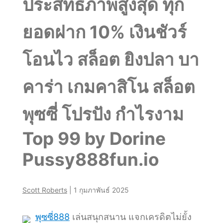
ประสิทธิภาพสูงสุด ทุก
เงิน
ยอดฝาก 10% เงินชัวร์
รางวัล
โอนไว สล็อต ยิงปลา บา
สูงสุด
คาร่า เกมคาสิโน สล็อต
กว่า
พุซซี่ โปรปัง กำไรงาม
10
Top 99 by Dorine
Pussy888fun.io
ล้าน
Scott Roberts
|
1 กุมภาพันธ์ 2025
บาท
พุซซี่888
เล่นสนุกสนาน แจกเครดิตไม่ยั้ง