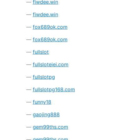
fiwdee.win
fiwdee.win
fox689ok.com
fox689ok.com
fullslot
fullsloteiei.com
fullslotpg
fullslotpg168.com
funny18
gaojing888
gem99ths.com
gem99ths.com