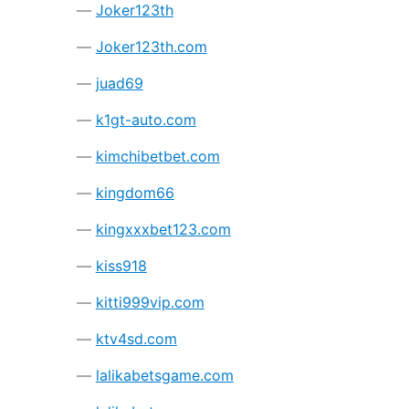
Joker123th
Joker123th.com
juad69
k1gt-auto.com
kimchibetbet.com
kingdom66
kingxxxbet123.com
kiss918
kitti999vip.com
ktv4sd.com
lalikabetsgame.com