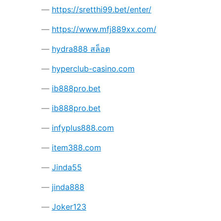
https://sretthi99.bet/enter/
https://www.mfj889xx.com/
hydra888 สล็อต
hyperclub-casino.com
ib888pro.bet
ib888pro.bet
infyplus888.com
item388.com
Jinda55
jinda888
Joker123