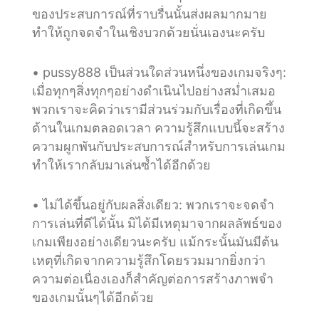
ของประสบการณ์ที่ราบรื่นนั้นส่งผลมากมาย
ทำให้ถูกจดจำในเชิงบวกด้วยนั่นเองนะครับ
• pussy888 เป็นส่วนใดส่วนหนึ่งของเกมจริงๆ:
เมื่อทุกๆสิ่งทุกๆอย่างดำเนินไปอย่างสม่ำเสมอ
พวกเราจะคิดว่าเรามีส่วนร่วมกับเรื่องที่เกิดขึ้น
ด้านในเกมตลอดเวลา ความรู้สึกแบบนี้จะสร้าง
ความผูกพันกับประสบการณ์สำหรับการเล่นเกม
ทำให้เรากลับมาเล่นซ้ำได้อีกด้วย
• ไม่ได้ขึ้นอยู่กับผลสิ่งเดียว: พวกเราจะจดจำ
การเล่นที่ดีได้นั้น มิได้มีเหตุมาจากผลลัพธ์ของ
เกมเพียงอย่างเดียวนะครับ แม้กระนั้นมันมีต้น
เหตุที่เกิดจากความรู้สึกโดยรวมมากยิ่งกว่า
ความต่อเนื่องเองก็สำคัญต่อการสร้างภาพจำ
ของเกมนั้นๆได้อีกด้วย