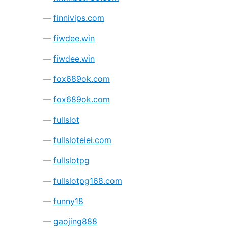
finnivips.com
fiwdee.win
fiwdee.win
fox689ok.com
fox689ok.com
fullslot
fullsloteiei.com
fullslotpg
fullslotpg168.com
funny18
gaojing888