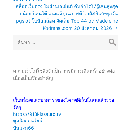
สล็อตเว็บตรง ไม่ผ่านเอเย่นต์ คืนกำไรให้ผู้เล่นสูงสุด
งบน้อยก็เล่นได้ เกมแท้คุณภาพดี โบนัสพิเศษทุกวัน
pgslot โบนัสสล็อต จัดเต็ม Top 44 by Madeleine
Kodmhai.com 20 สิงหาคม 2026
→
ค้นหา
สำหรับ:
ความเร็วไม่ใช่สิ่งจำเป็น การมีการเดินหน้าอย่างต่อ
เนื่องเป็นเรื่องสำคัญ
เว็บสล็อตและบาคาร่าของโครตดีเว็บนี้เล่นแล้วรวย
จัดๆ
https://918kissauto.tv
ดูหนังออนไลน์
ปั่นแตก66