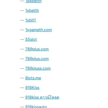
188betth
1xbetth
1xbit1
1xgameth.com
55slot
789plus.com
789plus.com
789pluss.com
8lots.me
918Kiss
918kiss ดาวน์โหลด
918kissauto