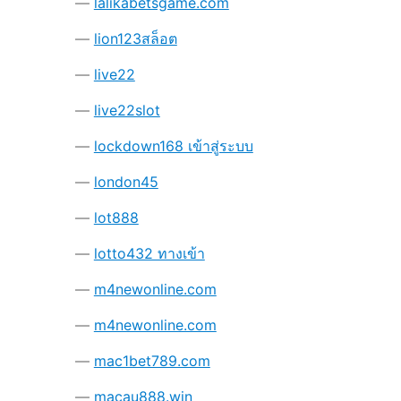
lalikabetsgame.com
lion123สล็อต
live22
live22slot
lockdown168 เข้าสู่ระบบ
london45
lot888
lotto432 ทางเข้า
m4newonline.com
m4newonline.com
mac1bet789.com
macau888.win