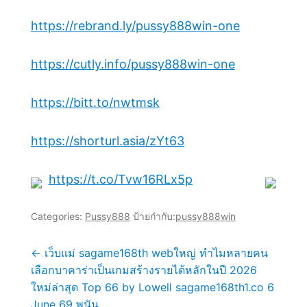
https://rebrand.ly/pussy888win-one
https://cutly.info/pussy888win-one
https://bitt.to/nwtmsk
https://shorturl.asia/zYt63
https://t.co/Tvw16RLx5p
Categories:
Pussy888
ป้ายกำกับ:
pussy888win
←
เว็บแม่ sagame168th webใหญ่ ทำไมหลายคน
แนะแนว
เลือกบาคาร่าเป็นเกมสร้างรายได้หลักในปี 2026
เรื่อง
ใหม่ล่าสุด Top 66 by Lowell sagame168th1.co 6
June 69 พนัน