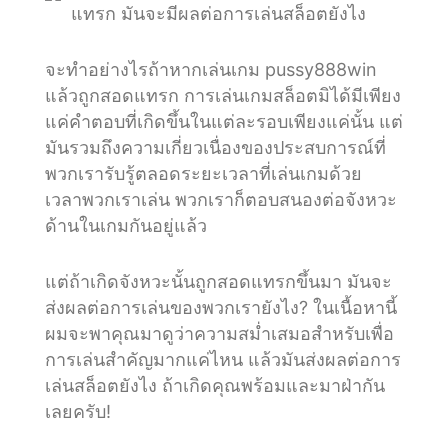
ถอน
แทรก มันจะมีผลต่อการเล่นสล็อตยังไง
ได้
จะทำอย่างไรถ้าหากเล่นเกม pussy888win
แล้วถูกสอดแทรก การเล่นเกมสล็อตมิได้มีเพียง
แค่คำตอบที่เกิดขึ้นในแต่ละรอบเพียงแค่นั้น แต่
ทันที
มันรวมถึงความเกี่ยวเนื่องของประสบการณ์ที่
พวกเรารับรู้ตลอดระยะเวลาที่เล่นเกมด้วย
เวลาพวกเราเล่น พวกเราก็ตอบสนองต่อจังหวะ
ด้านในเกมกันอยู่แล้ว
แต่ถ้าเกิดจังหวะนั้นถูกสอดแทรกขึ้นมา มันจะ
ส่งผลต่อการเล่นของพวกเรายังไง? ในเนื้อหานี้
ผมจะพาคุณมาดูว่าความสม่ำเสมอสำหรับเพื่อ
การเล่นสำคัญมากแค่ไหน แล้วมันส่งผลต่อการ
เล่นสล็อตยังไง ถ้าเกิดคุณพร้อมและมาฝ่ากัน
เลยครับ!