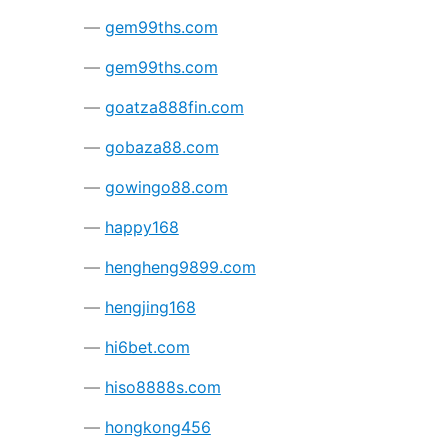
gem99ths.com
gem99ths.com
goatza888fin.com
gobaza88.com
gowingo88.com
happy168
hengheng9899.com
hengjing168
hi6bet.com
hiso8888s.com
hongkong456