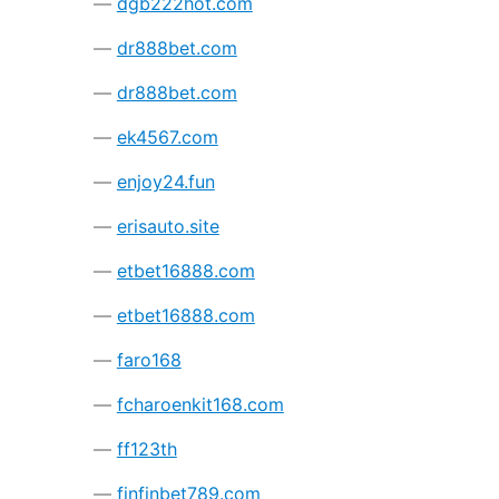
dgb222hot.com
dr888bet.com
dr888bet.com
ek4567.com
enjoy24.fun
erisauto.site
etbet16888.com
etbet16888.com
faro168
fcharoenkit168.com
ff123th
finfinbet789.com