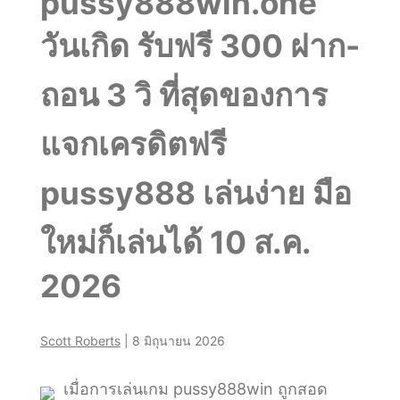
pussy888win.one
เงิน
วันเกิด รับฟรี 300 ฝาก-
รางวัล
ถอน 3 วิ ที่สุดของการ
สูงสุด
แจกเครดิตฟรี
pussy888 เล่นง่าย มือ
กว่า
ใหม่ก็เล่นได้ 10 ส.ค.
10
2026
ล้าน
Scott Roberts
|
8 มิถุนายน 2026
บาท
เมื่อการเล่นเกม pussy888win ถูกสอด