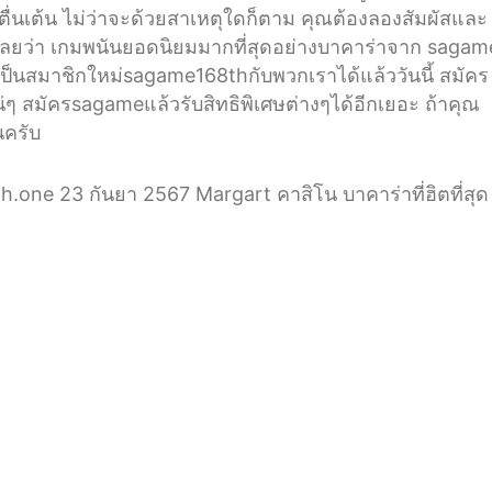
็ตื่นเต้น ไม่ว่าจะด้วยสาเหตุใดก็ตาม คุณต้องลองสัมผัสและ
้ไปเลยว่า เกมพนันยอดนิยมมากที่สุดอย่างบาคาร่าจาก sagam
รเป็นสมาชิกใหม่sagame168thกับพวกเราได้แล้ววันนี้ สมัคร
่ๆ สมัครsagameแล้วรับสิทธิพิเศษต่างๆได้อีกเยอะ ถ้าคุณ
นครับ
.one 23 กันยา 2567 Margart คาสิโน บาคาร่าที่ฮิตที่สุด