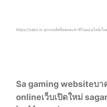
xabo.io
xabo.io - สล็อต PG แ
https://xabo.io ทุกเกมส์สล็อตและคาสิโนออนไลน์เว็บตร
-
รางวัลสูงสุดกว่า 10 ล
สล็อต
PG
แท้
Sa gaming websiteบาค
ที่มา
onlineเว็บเปิดใหม่ sa
พร้อม