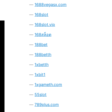
1688vegasx.com
168slot
168slot.vip
168สล็อต
188bet
188betth
1xbetth
1xbit1
1xgameth.com
55slot
789plus.com