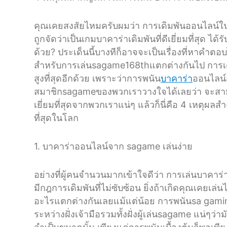
เงิน
คุณเคยสงสัยไหมครับผมว่า การเดิมพันออนไลน์ใน
ถูกจัดว่าเป็นเกมบาคาร่าเดิมพันที่ดีเยี่ยมที่สุด ได
ด้วย? ประเด็นนี้บางทีก็อาจจะเป็นเรื่องที่หาคำ
รางวัล
สำหรับการเล่นsagame168thแตกต่างกันไป การเดิ
สูงที่สุดอีกด้วย เพราะว่าการพนัน
บาคาร่า
ออนไลน์ก
สูงสุด
สมาชิกsagameของพวกเราวางใจได้เลยว่า จะสามาร
เยี่ยมที่สุดจากพวกเราแน่ๆ แล้วก็นี่คือ 4 เหตุผ
กว่า
ที่สุดในโลก
10
1. บาคาร่าออนไลน์จาก sagame เล่นง่าย
ล้าน
อย่างที่ผู้คนจำนวนมากเข้าใจดีว่า การเล่นบาคาร่
มีกฎการเดิมพันที่ไม่ซับซ้อน ยิ่งถ้าเกิดคุณเคยเล่น
อะไรแตกต่างกันเลยแม้แต่น้อย การพนันsa gamingที่
บาท
ระหว่างฝั่งเจ้ามือรวมทั้งฝั่งผู้เล่นsagame แน่ๆว