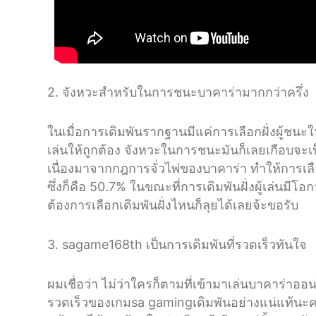
2. จังหวะสำหรับในการชนะบาคาร่ามากกว่าครึ่ง
ในเมื่อการเดิมพันรากฐานมีแค่การเลือกฝั่งผู้ชนะให้ถ
เล่นให้ถูกต้อง จังหวะในการชนะมันก็เลยเกือบจะเ
เนื่องมาจากกฎการจั่วไพ่ของบาคาร่า ทำให้การเลือ
ซึ่งก็คือ 50.7% ในขณะที่การเดิมพันฝั่งผู้เล่นมีโ
ต้องการเลือกเดิมพันฝั่งไหนก็ลุยได้เลยจ้ะขอรับ
3. sagame168th เป็นการเดิมพันที่รวดเร็วทันใจ
ผมเชื่อว่า ไม่ว่าใครก็ตามที่เข้ามาเล่นบาคาร่
รวดเร็วของเกมsa gamingเดิมพันอย่างแน่แท้นะ