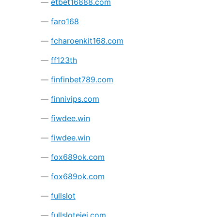
etbet16888.com
faro168
fcharoenkit168.com
ff123th
finfinbet789.com
finnivips.com
fiwdee.win
fiwdee.win
fox689ok.com
fox689ok.com
fullslot
fullsloteiei.com