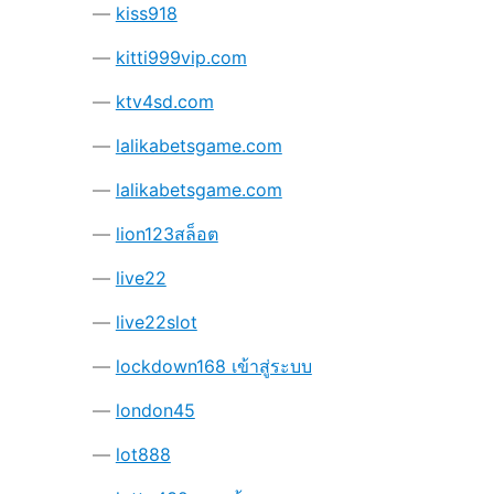
kiss918
kitti999vip.com
ktv4sd.com
lalikabetsgame.com
lalikabetsgame.com
lion123สล็อต
live22
live22slot
lockdown168 เข้าสู่ระบบ
london45
lot888