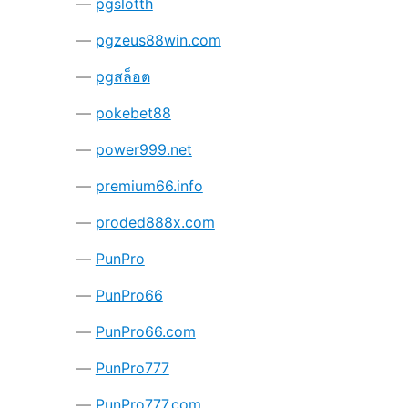
pgslotth
pgzeus88win.com
pgสล็อต
pokebet88
power999.net
premium66.info
proded888x.com
PunPro
PunPro66
PunPro66.com
PunPro777
PunPro777.com