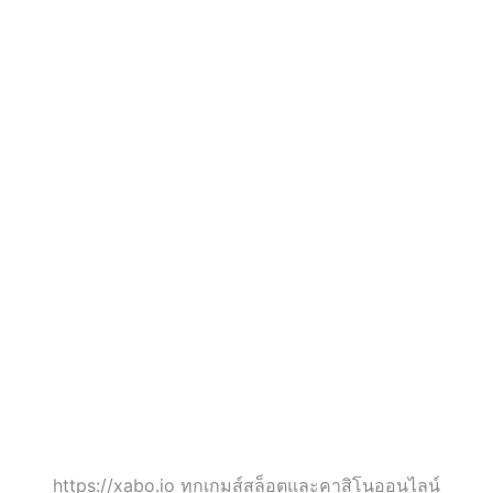
xabo.io
xabo.io - สล็อต PG
-
แท้ที่มาพร้อมกับ
สล็อต
โอกาสในการชนะ
PG
เงินจริง เงินรางวัล
แท้
สูงสุดกว่า 10 ล้าน
ที่มา
บาท ถอนได้ทันที
พร้อม
https://xabo.io ทุกเกมส์สล็อตและคาสิโนออนไลน์