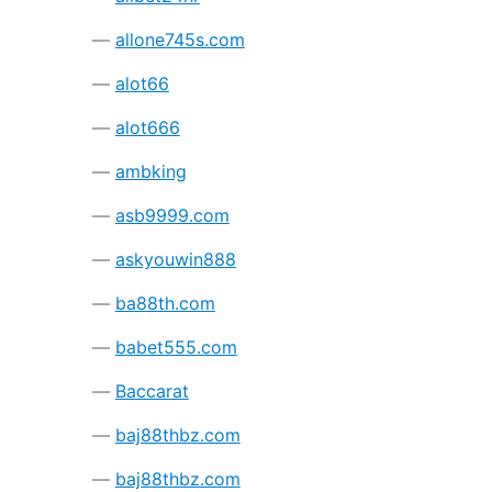
allone745s.com
alot66
alot666
ambking
asb9999.com
askyouwin888
ba88th.com
babet555.com
Baccarat
baj88thbz.com
baj88thbz.com