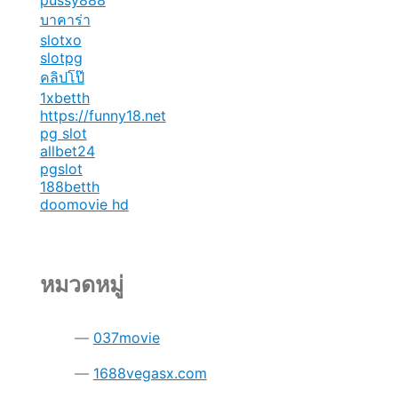
บาคาร่า
slotxo
slotpg
คลิปโป๊
1xbetth
https://funny18.net
pg slot
allbet24
pgslot
188betth
doomovie hd
หมวดหมู่
037movie
1688vegasx.com