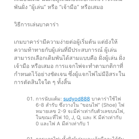
พันฝั่ง “ผู้เล่น” หรือ “เจ้ามือ” หรือเสมอ
วิธีการเล่นบาคาร่า
เกมบาคาร่ามีความง่ายต่อผู้เริ่มต้น แต่ยังให้
ความท้าทายกับผู้เล่นที่มีประสบการณ์ ผู้เล่น
สามารถเลือกเดิมพันได้สามแบบคือ ฝั่งผู้เล่น ฝั่ง
เจ้ามือ หรือเสมอ การแจกไพ่จะทำตามกติกาที่
กำหนดไว้อย่างชัดเจน ซึ่งผู้แจกไพ่ไม่มีอิสระใน
การตัดสินใจใด ๆ ทั้งสิ้น
การนับแต้ม:
sudyod888
บาคาร่าใช้ไพ่
6-8 สำรับ ซึ่งวางใน “ขอนไพ่” (Shoe) ไพ่
หมายเลข 2-9 จะมีค่าเท่ากับตัวเลขบนไพ่,
ในขณะที่ไพ่ 10, J, Q, และ K มีค่าเท่ากับ
0 และไพ่ A มีค่าเท่ากับ 1
การแจกไพ่: ทั้งฝั่งผู้เล่นและเจ้ามือจะได้รับ