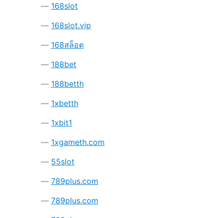
168slot
168slot.vip
168สล็อต
188bet
188betth
1xbetth
1xbit1
1xgameth.com
55slot
789plus.com
789plus.com