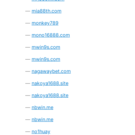
mia88th.com
monkey789
mono16888.com
mwin9s.com
mwin9s.com
nagawaybet.com
nakoya1688.site
nakoya1688.site
nbwin.me
nbwin.me
no1huay