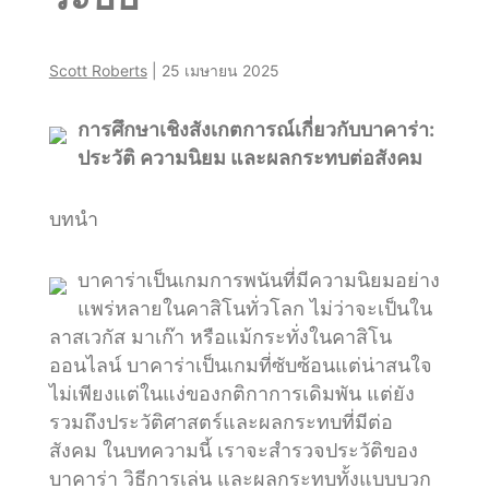
เงิน
Scott Roberts
|
25 เมษายน 2025
รางวัล
การศึกษาเชิงสังเกตการณ์เกี่ยวกับบาคาร่า:
สูงสุด
ประวัติ ความนิยม และผลกระทบต่อสังคม
บทนำ
กว่า
บาคาร่าเป็นเกมการพนันที่มีความนิยมอย่าง
10
แพร่หลายในคาสิโนทั่วโลก ไม่ว่าจะเป็นใน
ลาสเวกัส มาเก๊า หรือแม้กระทั่งในคาสิโน
ล้าน
ออนไลน์ บาคาร่าเป็นเกมที่ซับซ้อนแต่น่าสนใจ
ไม่เพียงแต่ในแง่ของกติกาการเดิมพัน แต่ยัง
บาท
รวมถึงประวัติศาสตร์และผลกระทบที่มีต่อ
สังคม ในบทความนี้ เราจะสำรวจประวัติของ
บาคาร่า วิธีการเล่น และผลกระทบทั้งแบบบวก