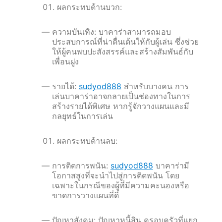
ผลกระทบด้านบวก:
ความบันเทิง: บาคาร่าสามารถมอบ
ประสบการณ์ที่น่าตื่นเต้นให้กับผู้เล่น ซึ่งช่วย
ให้ผู้คนพบปะสังสรรค์และสร้างสัมพันธ์กับ
เพื่อนฝูง
รายได้:
sudyod888
สำหรับบางคน การ
เล่นบาคาร่าอาจกลายเป็นช่องทางในการ
สร้างรายได้พิเศษ หากรู้จักวางแผนและมี
กลยุทธ์ในการเล่น
ผลกระทบด้านลบ:
การติดการพนัน:
sudyod888
บาคาร่ามี
โอกาสสูงที่จะนำไปสู่การติดพนัน โดย
เฉพาะในกรณีของผู้ที่มีความคะนองหรือ
ขาดการวางแผนที่ดี
ปัญหาสังคม: ปัญหาหนี้สิน ครอบครัวที่แยก