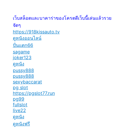
เว็บสล็อตและบาคาร่าของโครตดีเว็บนี้เล่นแล้วรวย
จัดๆ
https://918kissauto.tv
ดูหนังออนไลน์
ปั่นแตก66
sagame
joker123
ดูหนัง
pussy888
pussy888
sexybaccarat
pg slot
https://pgslot77.run
pg99
fullslot
live22
ดูหนัง
ดูหนังฟรี